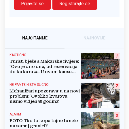
Prijavite se
Registrirajte se
NAJČITANIJE
NAJNOVIJE
KAOTIČNO
1
Turisti bježe s Makarske rivijere:
"Ovo je dno dna, od rezervacija
do kukuruza. U ovom kaosu
ostajem dan i bježim"
NE PAMTE NIŠTA SLIČNO
2
Mehaničari upozoravaju na novi
problem: 'Ovoliko kvarova
nismo vidjeli 50 godina'
ALARM
3
FOTO Tko to kopa tajne tunele
na samoj granici?