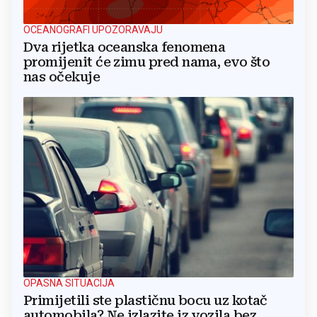
OCEANOGRAFI UPOZORAVAJU
Dva rijetka oceanska fenomena
promijenit će zimu pred nama, evo što
nas očekuje
OPASNA SITUACIJA
Primijetili ste plastičnu bocu uz kotač
automobila? Ne izlazite iz vozila bez