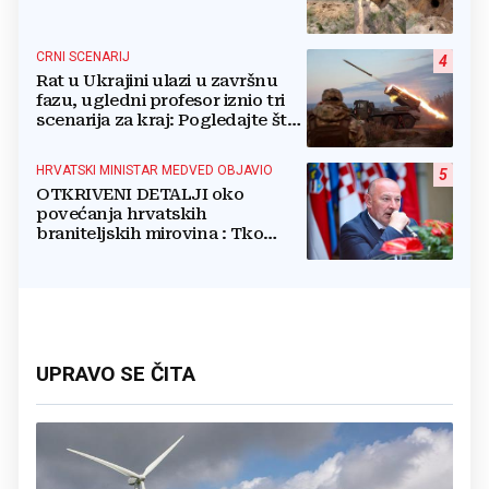
CRNI SCENARIJ
4
Rat u Ukrajini ulazi u završnu
fazu, ugledni profesor iznio tri
scenarija za kraj: Pogledajte što
u tajnosti rade Nijemci
HRVATSKI MINISTAR MEDVED OBJAVIO
5
OTKRIVENI DETALJI oko
povećanja hrvatskih
braniteljskih mirovina : Tko
dobiva, a tko ne
UPRAVO SE ČITA