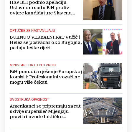
HSP BiH podnio apelaciju
Ustavnom sudu BiH protiv
ovjere kandidature Slavena
Kovačevića
OPTUŽBE SE NASTAVLJAJU
BUKNUO VERBALNI RAT Vučić i
Helez se posvađali oko Bugojna,
padaju teške riječi
MINISTAR FORTO POTVRDIO
BiH ponudila rješenje Europskoj
komisiji: Profesionalni vozači ne
mogu više čekati
DVOSTRUKA OPASNOST
Amerikanci se pripremaju za rat
s dvije supersile? Mijenjaju
pravila i uvode taktičko
nuklearno oružje