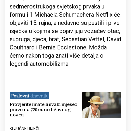
sedmerostrukoga svjetskog prvaka u
formuli 1 Michaela Schumachera Netflix će
objaviti 15. rujna, a nedavno su pustili i prve
isječke u kojima se pojavljuju vozačev otac,
supruga, djeca, brat, Sebastian Vettel, David
Coulthard i Bernie Ecclestone. Možda
ćemo nakon toga znati više detalja o
legendi automobilizma.
Provjerite imate li svaki mjesec
pravo na 720 eura državnog
novca
KLJUČNE RIJEČI