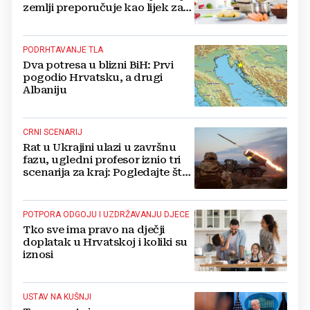
zemlji preporučuje kao lijek za
vrućinu
PODRHTAVANJE TLA
Dva potresa u blizni BiH: Prvi
pogodio Hrvatsku, a drugi
Albaniju
CRNI SCENARIJ
Rat u Ukrajini ulazi u završnu
fazu, ugledni profesor iznio tri
scenarija za kraj: Pogledajte što
u tajnosti rade Nijemci
POTPORA ODGOJU I UZDRŽAVANJU DJECE
Tko sve ima pravo na dječji
doplatak u Hrvatskoj i koliki su
iznosi
USTAV NA KUŠNJI