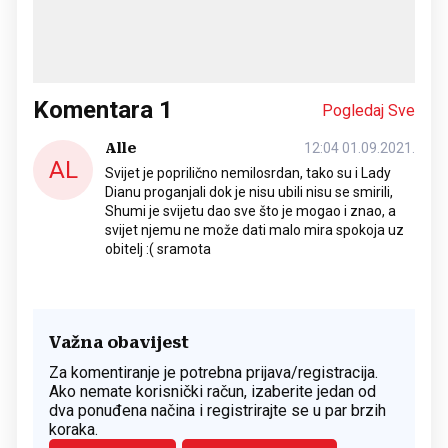
Komentara
1
Pogledaj Sve
Alle
12:04 01.09.2021.
AL
Svijet je poprilično nemilosrdan, tako su i Lady
Dianu proganjali dok je nisu ubili nisu se smirili,
Shumi je svijetu dao sve što je mogao i znao, a
svijet njemu ne može dati malo mira spokoja uz
obitelj :( sramota
Važna obavijest
Za komentiranje je potrebna prijava/registracija.
Ako nemate korisnički račun, izaberite jedan od
dva ponuđena načina i registrirajte se u par brzih
koraka.