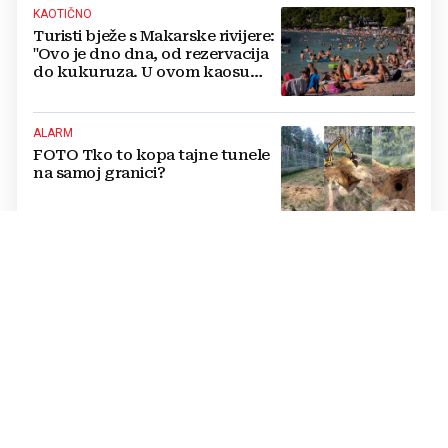
KAOTIČNO
Turisti bježe s Makarske rivijere:
"Ovo je dno dna, od rezervacija
do kukuruza. U ovom kaosu
ostajem dan i bježim"
ALARM
FOTO Tko to kopa tajne tunele
na samoj granici?
ŠOK ZA VLASNIKA
Nevjerojatno ponašanje
njemačkih turista: Dok je
apartman gorio, oni
NAZDRAVLJALI
NE PAMTE NIŠTA SLIČNO
Mehaničari upozoravaju na novi
problem: 'Ovoliko kvarova
nismo vidjeli 50 godina'