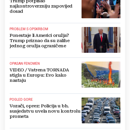
Trump potpisao
najkontroverzniju zapovijed
dosad
PROBLEM S OPSKRBOM
Ponestaje li Americi oružja?
Trump priznao da su zalihe
jednog oružja ograničene
OPASAN FENOMEN
VIDEO / Vatrena TORNADA
stigla u Europu: Evo kako
nastaju
POGLED GORE
Vozači, oprez: Policija u bh.
susjedstvu uvela novu kontrolu
prometa