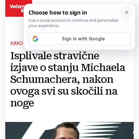
BiH
KAKO BEŠĆUTNO
Isplivale stravične
izjave o stanju Michaela
Schumachera, nakon
ovoga svi su skočili na
noge