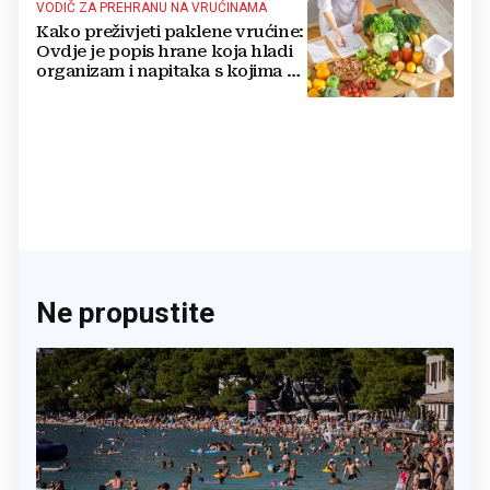
VODIČ ZA PREHRANU NA VRUĆINAMA
Kako preživjeti paklene vrućine:
Ovdje je popis hrane koja hladi
organizam i napitaka s kojima si
činite 'medvjeđu uslugu'
Ne propustite