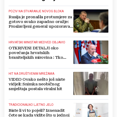
POZIV NA STVARANJE NOVOG BLOKA
Rusija je pronašla protumjere za
gotovo svako zapadno oružje:
Proslavljeni general upozorava
NATO
HRVATSKI MINISTAR MEDVED OBJAVIO
OTKRIVENI DETALJI oko
povećanja hrvatskih
braniteljskih mirovina : Tko
dobiva, a tko ne
HIT NA DRUŠTVENIM MREŽAMA
VIDEO Ovako nešto još niste
vidjeli: Snimka neobičnog
smještaja postala viralni hit
TRADICIONALNO LJETNO JELO
Biste li vi to pojeli? Iznenadit
ćete se kada vidite što u jednoj