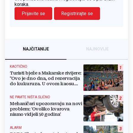
koraka.
Prijavite se
Registrirajte se
NAJČITANIJE
NAJNOVIJE
KAOTIČNO
1
Turisti bježe s Makarske rivijere:
"Ovo je dno dna, od rezervacija
do kukuruza. U ovom kaosu
ostajem dan i bježim"
NE PAMTE NIŠTA SLIČNO
2
Mehaničari upozoravaju na novi
problem: 'Ovoliko kvarova
nismo vidjeli 50 godina'
ALARM
3