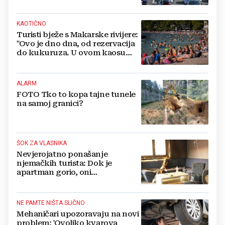
KAOTIČNO
Turisti bježe s Makarske rivijere:
"Ovo je dno dna, od rezervacija
do kukuruza. U ovom kaosu
ostajem dan i bježim"
ALARM
FOTO Tko to kopa tajne tunele
na samoj granici?
ŠOK ZA VLASNIKA
Nevjerojatno ponašanje
njemačkih turista: Dok je
apartman gorio, oni
NAZDRAVLJALI
NE PAMTE NIŠTA SLIČNO
Mehaničari upozoravaju na novi
problem: 'Ovoliko kvarova