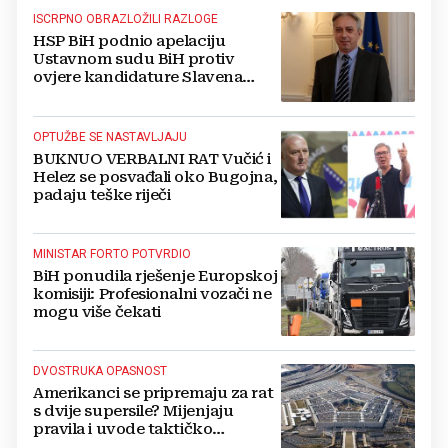
ISCRPNO OBRAZLOŽILI RAZLOGE
HSP BiH podnio apelaciju
Ustavnom sudu BiH protiv
ovjere kandidature Slavena
Kovačevića
OPTUŽBE SE NASTAVLJAJU
BUKNUO VERBALNI RAT Vučić i
Helez se posvađali oko Bugojna,
padaju teške riječi
MINISTAR FORTO POTVRDIO
BiH ponudila rješenje Europskoj
komisiji: Profesionalni vozači ne
mogu više čekati
DVOSTRUKA OPASNOST
Amerikanci se pripremaju za rat
s dvije supersile? Mijenjaju
pravila i uvode taktičko
nuklearno oružje