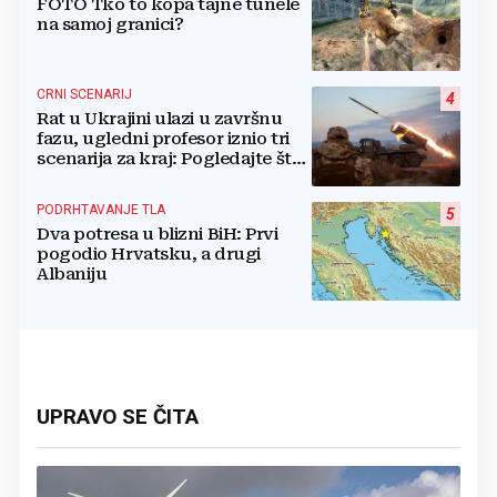
FOTO Tko to kopa tajne tunele
na samoj granici?
CRNI SCENARIJ
4
Rat u Ukrajini ulazi u završnu
fazu, ugledni profesor iznio tri
scenarija za kraj: Pogledajte što
u tajnosti rade Nijemci
PODRHTAVANJE TLA
5
Dva potresa u blizni BiH: Prvi
pogodio Hrvatsku, a drugi
Albaniju
UPRAVO SE ČITA