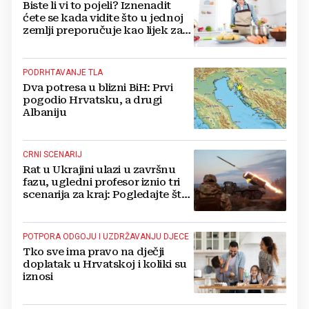
Biste li vi to pojeli? Iznenadit
ćete se kada vidite što u jednoj
zemlji preporučuje kao lijek za
vrućinu
PODRHTAVANJE TLA
Dva potresa u blizni BiH: Prvi
pogodio Hrvatsku, a drugi
Albaniju
CRNI SCENARIJ
Rat u Ukrajini ulazi u završnu
fazu, ugledni profesor iznio tri
scenarija za kraj: Pogledajte što
u tajnosti rade Nijemci
POTPORA ODGOJU I UZDRŽAVANJU DJECE
Tko sve ima pravo na dječji
doplatak u Hrvatskoj i koliki su
iznosi