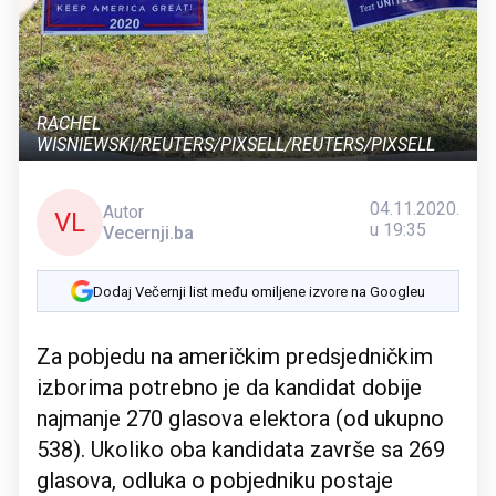
RACHEL
WISNIEWSKI/REUTERS/PIXSELL/REUTERS/PIXSELL
04.11.2020.
Autor
VL
u 19:35
Vecernji.ba
Dodaj Večernji list među omiljene izvore na Googleu
Za pobjedu na američkim predsjedničkim
izborima potrebno je da kandidat dobije
najmanje 270 glasova elektora (od ukupno
538). Ukoliko oba kandidata završe sa 269
glasova, odluka o pobjedniku postaje