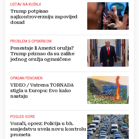
USTAV NA KUŠNJI
Trump potpisao
najkontroverzniju zapovijed
dosad
PROBLEM S OPSKRBOM
Ponestaje li Americi oružja?
Trump priznao da su zalihe
jednog oružja ograničene
OPASAN FENOMEN
VIDEO / Vatrena TORNADA
stigla u Europu: Evo kako
nastaju
POGLED GORE
Vozači, oprez: Policija u bh.
susjedstvu uvela novu kontrolu
prometa