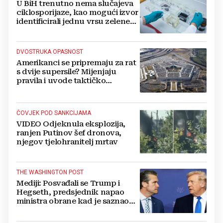
U BiH trenutno nema slučajeva
ciklosporijaze, kao mogući izvor
identificirali jednu vrsu zelene
salate
DVOSTRUKA OPASNOST
Amerikanci se pripremaju za rat
s dvije supersile? Mijenjaju
pravila i uvode taktičko
nuklearno oružje
ČOVJEK POD SANKCIJAMA
VIDEO Odjeknula eksplozija,
ranjen Putinov šef dronova,
njegov tjelohranitelj mrtav
THE WASHINGTON POST
Mediji: Posvađali se Trump i
Hegseth, predsjednik napao
ministra obrane kad je saznao
koliko je raketa na zalihama