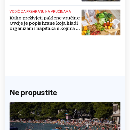
VODIČ ZA PREHRANU NA VRUĆINAMA
Kako preživjeti paklene vrućine:
Ovdje je popis hrane koja hladi
organizam i napitaka s kojima si
činite 'medvjeđu uslugu'
Ne propustite