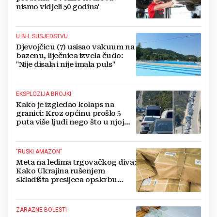
nismo vidjeli 50 godina'
U BH. SUSJEDSTVU
Djevojčicu (7) usisao vakuum na
bazenu, liječnica izvela čudo:
"Nije disala i nije imala puls"
EKSPLOZIJA BROJKI
Kako je izgledao kolaps na
granici: Kroz općinu prošlo 5
puta više ljudi nego što u njoj
živi, čekanja trajala po 15 sati!
"RUSKI AMAZON"
Meta na leđima trgovačkog diva:
Kako Ukrajina rušenjem
skladišta presijeca opskrbu
vojske i ruši financije Kremlja
ZARAZNE BOLESTI