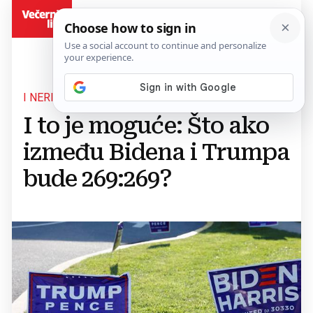
BiH
I NERIJEŠENO JE LEGITIMNO
I to je moguće: Što ako
između Bidena i Trumpa
bude 269:269?