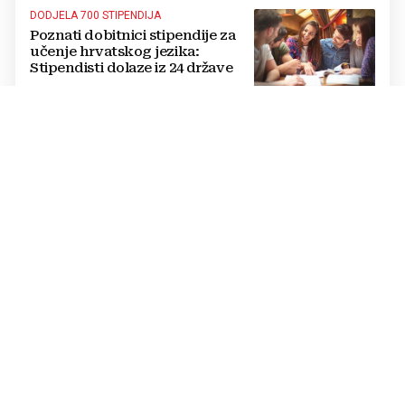
DODJELA 700 STIPENDIJA
Poznati dobitnici stipendije za
učenje hrvatskog jezika:
Stipendisti dolaze iz 24 države
CRNE UDOVICE
JEZIVA PREVARA U RUSIJI:
Udaju se za vojnike koji idu u
smrt, pokupe milijune pa
nestanu
POTPUNI PREOKRET
Procurio konačni sporazum o
prekidu rata SAD-a i Irana?
Poražavajući je i alarmantan
KRIZA NA POMOLU
NOVI MASOVNI JURIŠ Migranti
već imaju karte i upute, a sve bi
se moglo dogoditi 15. kolovoza?