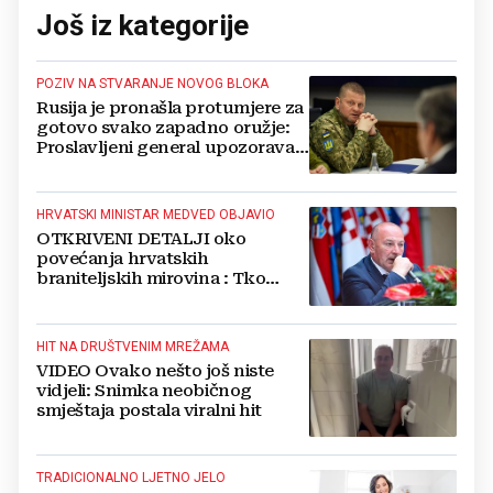
Još iz kategorije
POZIV NA STVARANJE NOVOG BLOKA
Rusija je pronašla protumjere za
gotovo svako zapadno oružje:
Proslavljeni general upozorava
NATO
HRVATSKI MINISTAR MEDVED OBJAVIO
OTKRIVENI DETALJI oko
povećanja hrvatskih
braniteljskih mirovina : Tko
dobiva, a tko ne
HIT NA DRUŠTVENIM MREŽAMA
VIDEO Ovako nešto još niste
vidjeli: Snimka neobičnog
smještaja postala viralni hit
TRADICIONALNO LJETNO JELO