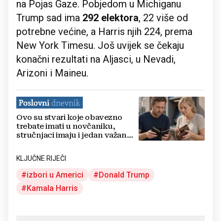
na Pojas Gaze. Pobjedom u Michiganu
Trump sad ima
292 elektora
, 22 više od
potrebne većine, a Harris njih 224, prema
New York Timesu. Još uvijek se čekaju
konačni rezultati na Aljasci, u Nevadi,
Arizoni i Maineu.
Ovo su stvari koje obavezno
trebate imati u novčaniku,
stručnjaci imaju i jedan važan
savjet
KLJUČNE RIJEČI
izbori u Americi
Donald Trump
Kamala Harris