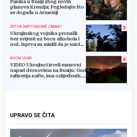
Panika u Rusiji zbog novih
planova Kremlja: Pogledajte što
se događa u Armeniji
ŽRTVA SMRTONOSNE ZAMKE?
3
Ukrajinskog vojnika pronašli
bez svijesti uz bocu alkohola i
nož. Isprva su mislili da je suicid,
no otkrili su jezivu pozadinu
NOĆNI UDAR
4
VIDEO Ukrajinci izveli masovni
napad dronovima na Rusiju: Gori
rafinerija nafte, ima ozlijeđenih.
Stižu snimke
UPRAVO SE ČITA