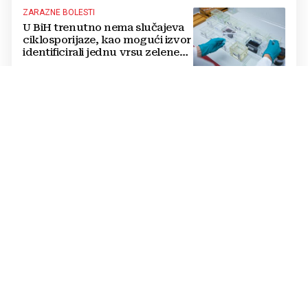
ZARAZNE BOLESTI
U BiH trenutno nema slučajeva
ciklosporijaze, kao mogući izvor
identificirali jednu vrsu zelene
salate
DVOSTRUKA OPASNOST
Amerikanci se pripremaju za rat
s dvije supersile? Mijenjaju
pravila i uvode taktičko
nuklearno oružje
ČOVJEK POD SANKCIJAMA
VIDEO Odjeknula eksplozija,
ranjen Putinov šef dronova,
njegov tjelohranitelj mrtav
THE WASHINGTON POST
Mediji: Posvađali se Trump i
Hegseth, predsjednik napao
ministra obrane kad je saznao