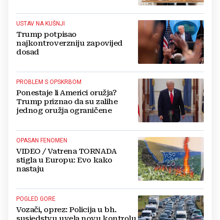
USTAV NA KUŠNJI
Trump potpisao
najkontroverzniju zapovijed
dosad
PROBLEM S OPSKRBOM
Ponestaje li Americi oružja?
Trump priznao da su zalihe
jednog oružja ograničene
OPASAN FENOMEN
VIDEO / Vatrena TORNADA
stigla u Europu: Evo kako
nastaju
POGLED GORE
Vozači, oprez: Policija u bh.
susjedstvu uvela novu kontrolu