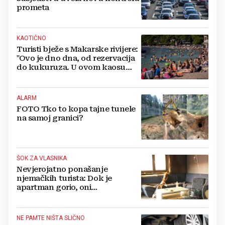
prometa
KAOTIČNO
Turisti bježe s Makarske rivijere:
"Ovo je dno dna, od rezervacija
do kukuruza. U ovom kaosu
ostajem dan i bježim"
ALARM
FOTO Tko to kopa tajne tunele
na samoj granici?
ŠOK ZA VLASNIKA
Nevjerojatno ponašanje
njemačkih turista: Dok je
apartman gorio, oni
NAZDRAVLJALI
NE PAMTE NIŠTA SLIČNO