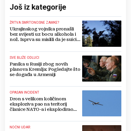
Još iz kategorije
ŽRTVA SMRTONOSNE ZAMKE?
Ukrajinskog vojnika pronašli
bez svijesti uz bocu alkohola i
nož. Isprva su mislili da je suicid,
no otkrili su jezivu pozadinu
SVE BLIŽE ODLUCI
Panika u Rusiji zbog novih
planova Kremlja: Pogledajte što
se događa u Armeniji
OPASAN INCIDENT
Dron s velikom količinom
eksploziva pao na teritorij
članice NATO-a i eksplodirao
blizu plinovoda
NOĆNI UDAR