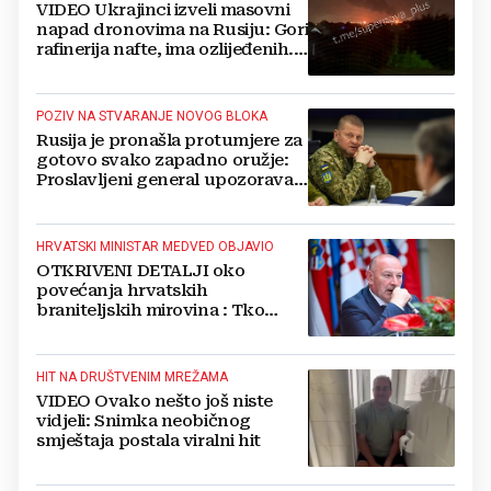
VIDEO Ukrajinci izveli masovni
napad dronovima na Rusiju: Gori
rafinerija nafte, ima ozlijeđenih.
Stižu snimke
POZIV NA STVARANJE NOVOG BLOKA
Rusija je pronašla protumjere za
gotovo svako zapadno oružje:
Proslavljeni general upozorava
NATO
HRVATSKI MINISTAR MEDVED OBJAVIO
OTKRIVENI DETALJI oko
povećanja hrvatskih
braniteljskih mirovina : Tko
dobiva, a tko ne
HIT NA DRUŠTVENIM MREŽAMA
VIDEO Ovako nešto još niste
vidjeli: Snimka neobičnog
smještaja postala viralni hit