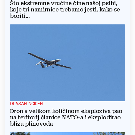
Što ekstremne vrućine čine našoj psihi,
koje tri namirnice trebamo jesti, kako se
boriti...
OPASAN INCIDENT
Dron s velikom količinom eksploziva pao
na teritorij članice NATO-a i eksplodirao
blizu plinovoda