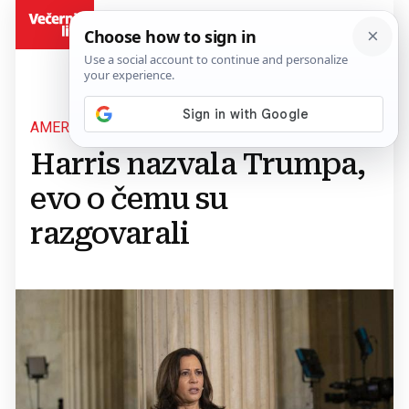
BiH
AMERIČKI IZBORI
Harris nazvala Trumpa,
evo o čemu su
razgovarali