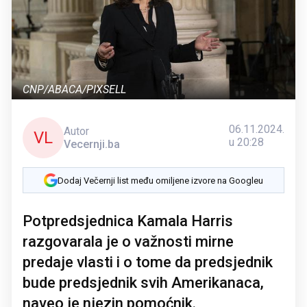
CNP/ABACA/PIXSELL
06.11.2024.
Autor
VL
u 20:28
Vecernji.ba
Dodaj Večernji list među omiljene izvore na Googleu
Potpredsjednica Kamala Harris
razgovarala je o važnosti mirne
predaje vlasti i o tome da predsjednik
bude predsjednik svih Amerikanaca,
naveo je njezin pomoćnik.