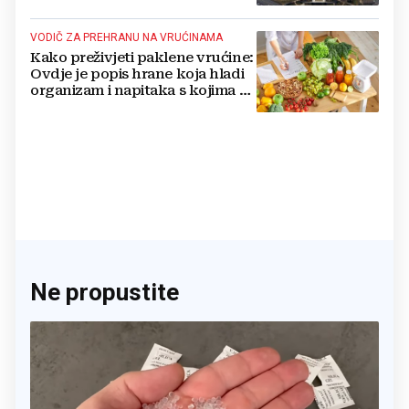
VODIČ ZA PREHRANU NA VRUĆINAMA
Kako preživjeti paklene vrućine:
Ovdje je popis hrane koja hladi
organizam i napitaka s kojima si
činite 'medvjeđu uslugu'
Ne propustite