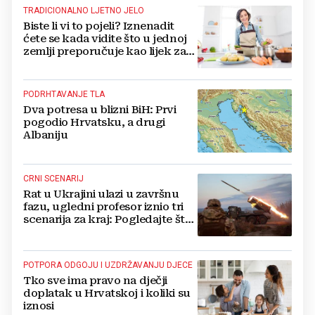
TRADICIONALNO LJETNO JELO
Biste li vi to pojeli? Iznenadit
ćete se kada vidite što u jednoj
zemlji preporučuje kao lijek za
vrućinu
PODRHTAVANJE TLA
Dva potresa u blizni BiH: Prvi
pogodio Hrvatsku, a drugi
Albaniju
CRNI SCENARIJ
Rat u Ukrajini ulazi u završnu
fazu, ugledni profesor iznio tri
scenarija za kraj: Pogledajte što
u tajnosti rade Nijemci
POTPORA ODGOJU I UZDRŽAVANJU DJECE
Tko sve ima pravo na dječji
doplatak u Hrvatskoj i koliki su
iznosi