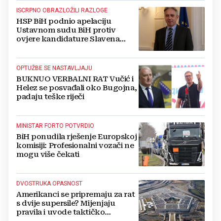
ISCRPNO OBRAZLOŽILI RAZLOGE
HSP BiH podnio apelaciju
Ustavnom sudu BiH protiv
ovjere kandidature Slavena
Kovačevića
OPTUŽBE SE NASTAVLJAJU
BUKNUO VERBALNI RAT Vučić i
Helez se posvađali oko Bugojna,
padaju teške riječi
MINISTAR FORTO POTVRDIO
BiH ponudila rješenje Europskoj
komisiji: Profesionalni vozači ne
mogu više čekati
DVOSTRUKA OPASNOST
Amerikanci se pripremaju za rat
s dvije supersile? Mijenjaju
pravila i uvode taktičko
nuklearno oružje