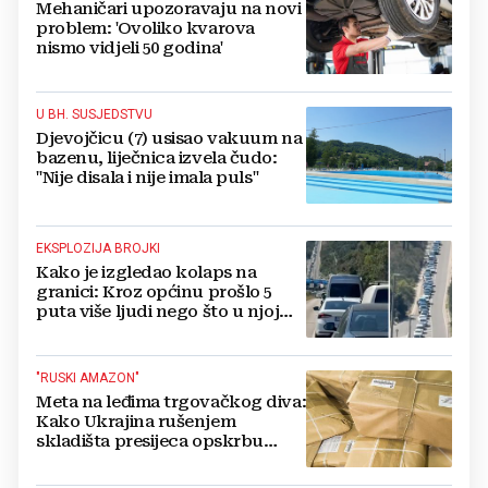
Mehaničari upozoravaju na novi
problem: 'Ovoliko kvarova
nismo vidjeli 50 godina'
U BH. SUSJEDSTVU
Djevojčicu (7) usisao vakuum na
bazenu, liječnica izvela čudo:
"Nije disala i nije imala puls"
EKSPLOZIJA BROJKI
Kako je izgledao kolaps na
granici: Kroz općinu prošlo 5
puta više ljudi nego što u njoj
živi, čekanja trajala po 15 sati!
"RUSKI AMAZON"
Meta na leđima trgovačkog diva:
Kako Ukrajina rušenjem
skladišta presijeca opskrbu
vojske i ruši financije Kremlja