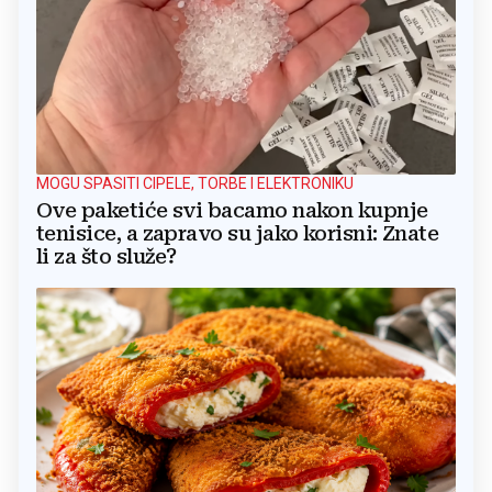
MOGU SPASITI CIPELE, TORBE I ELEKTRONIKU
Ove paketiće svi bacamo nakon kupnje
tenisice, a zapravo su jako korisni: Znate
li za što služe?