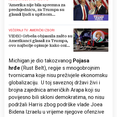
'Amerika nije bila spremna za
predsjednicu, za Trumpa su
glasali ljudi s upitnom
egzistencijom, on je njima idol'
VEČERNJI TV: AMERIČKI IZBORI
VIDEO Grbeša objasnila zašto su
Amerikanci glasali za Trumpa,
ovo najbolje opisuje kako oni
glasuju
Michigan je dio takozvanog
Pojasa
hrđe
(Rust Belt), regije s mnogobrojnim
tvornicama koje nisu preživjele ekonomsku
globalizaciju. U toj saveznoj državi živi i
brojna zajednica američkih Arapa koji su
povijesno bili skloni demokratima, no nisu
podržali Harris zbog podrške vlade Joea
Bidena Izraelu u vrijeme njegove ofenzive