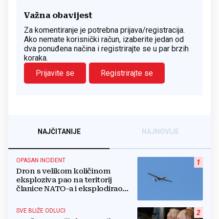
Važna obavijest
Za komentiranje je potrebna prijava/registracija.
Ako nemate korisnički račun, izaberite jedan od
dva ponuđena načina i registrirajte se u par brzih
koraka.
Prijavite se
Registrirajte se
NAJČITANIJE
NAJNOVIJE
OPASAN INCIDENT
1
Dron s velikom količinom
eksploziva pao na teritorij
članice NATO-a i eksplodirao
blizu plinovoda
SVE BLIŽE ODLUCI
2