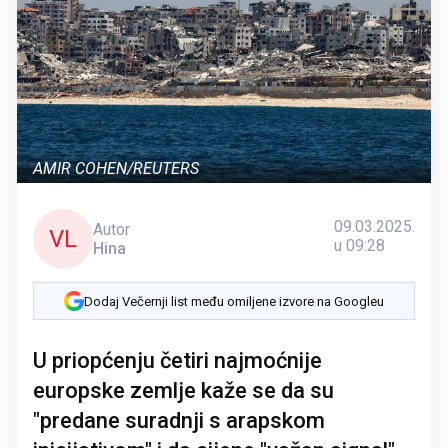
AMIR COHEN/REUTERS
09.03.2025.
Autor
VL
u 09:28
Hina
Dodaj Večernji list među omiljene izvore na Googleu
U priopćenju četiri najmoćnije
europske zemlje kaže se da su
"predane suradnji s arapskom