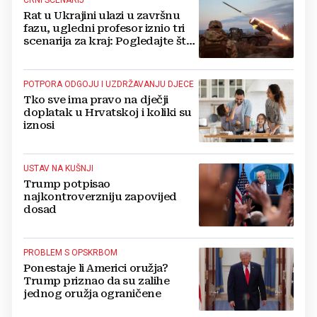
Rat u Ukrajini ulazi u završnu
fazu, ugledni profesor iznio tri
scenarija za kraj: Pogledajte što
u tajnosti rade Nijemci
POTPORA ODGOJU I UZDRŽAVANJU DJECE
Tko sve ima pravo na dječji
doplatak u Hrvatskoj i koliki su
iznosi
USTAV NA KUŠNJI
Trump potpisao
najkontroverzniju zapovijed
dosad
PROBLEM S OPSKRBOM
Ponestaje li Americi oružja?
Trump priznao da su zalihe
jednog oružja ograničene