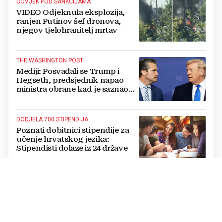
ČOVJEK POD SANKCIJAMA
VIDEO Odjeknula eksplozija,
ranjen Putinov šef dronova,
njegov tjelohranitelj mrtav
THE WASHINGTON POST
Mediji: Posvađali se Trump i
Hegseth, predsjednik napao
ministra obrane kad je saznao
koliko je raketa na zalihama
DODJELA 700 STIPENDIJA
Poznati dobitnici stipendije za
učenje hrvatskog jezika:
Stipendisti dolaze iz 24 države
CRNE UDOVICE
JEZIVA PREVARA U RUSIJI:
Udaju se za vojnike koji idu u
smrt, pokupe milijune pa
nestanu