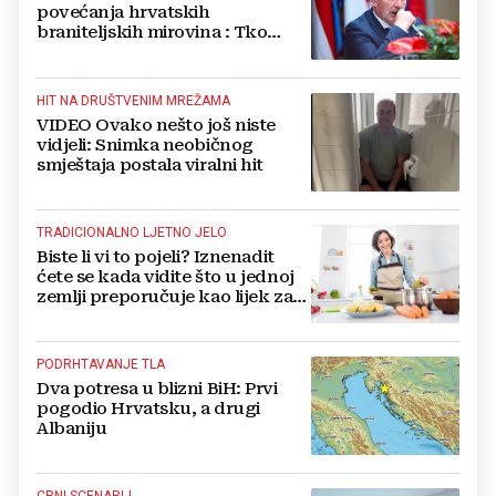
povećanja hrvatskih
braniteljskih mirovina : Tko
dobiva, a tko ne
HIT NA DRUŠTVENIM MREŽAMA
VIDEO Ovako nešto još niste
vidjeli: Snimka neobičnog
smještaja postala viralni hit
TRADICIONALNO LJETNO JELO
Biste li vi to pojeli? Iznenadit
ćete se kada vidite što u jednoj
zemlji preporučuje kao lijek za
vrućinu
PODRHTAVANJE TLA
Dva potresa u blizni BiH: Prvi
pogodio Hrvatsku, a drugi
Albaniju
CRNI SCENARIJ