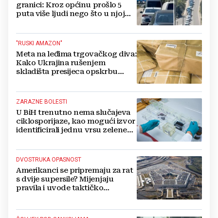
granici: Kroz općinu prošlo 5
puta više ljudi nego što u njoj
živi, čekanja trajala po 15 sati!
"RUSKI AMAZON"
Meta na leđima trgovačkog diva:
Kako Ukrajina rušenjem
skladišta presijeca opskrbu
vojske i ruši financije Kremlja
ZARAZNE BOLESTI
U BiH trenutno nema slučajeva
ciklosporijaze, kao mogući izvor
identificirali jednu vrsu zelene
salate
DVOSTRUKA OPASNOST
Amerikanci se pripremaju za rat
s dvije supersile? Mijenjaju
pravila i uvode taktičko
nuklearno oružje