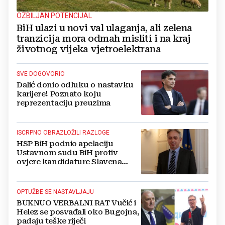
OZBILJAN POTENCIJAL
BiH ulazi u novi val ulaganja, ali zelena
tranzicija mora odmah misliti i na kraj
životnog vijeka vjetroelektrana
SVE DOGOVORIO
Dalić donio odluku o nastavku
karijere! Poznato koju
reprezentaciju preuzima
ISCRPNO OBRAZLOŽILI RAZLOGE
HSP BiH podnio apelaciju
Ustavnom sudu BiH protiv
ovjere kandidature Slavena
Kovačevića
OPTUŽBE SE NASTAVLJAJU
BUKNUO VERBALNI RAT Vučić i
Helez se posvađali oko Bugojna,
padaju teške riječi