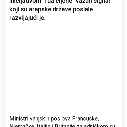
inicijativom" i da cijene "važan signal"
koji su arapske države poslale
razvijajući je.
Ministri vanjskih poslova Francuske,
Njemačke, Italije i Britanije zajedničkom su