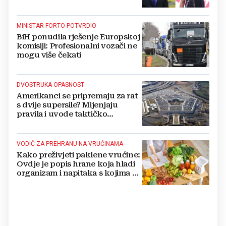
MINISTAR FORTO POTVRDIO
BiH ponudila rješenje Europskoj
komisiji: Profesionalni vozači ne
mogu više čekati
DVOSTRUKA OPASNOST
Amerikanci se pripremaju za rat
s dvije supersile? Mijenjaju
pravila i uvode taktičko
nuklearno oružje
VODIČ ZA PREHRANU NA VRUĆINAMA
Kako preživjeti paklene vrućine:
Ovdje je popis hrane koja hladi
organizam i napitaka s kojima si
činite 'medvjeđu uslugu'