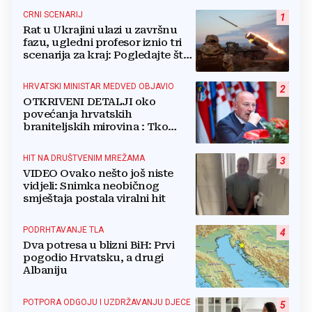
CRNI SCENARIJ
1
Rat u Ukrajini ulazi u završnu
fazu, ugledni profesor iznio tri
scenarija za kraj: Pogledajte što
u tajnosti rade Nijemci
HRVATSKI MINISTAR MEDVED OBJAVIO
2
OTKRIVENI DETALJI oko
povećanja hrvatskih
braniteljskih mirovina : Tko
dobiva, a tko ne
HIT NA DRUŠTVENIM MREŽAMA
3
VIDEO Ovako nešto još niste
vidjeli: Snimka neobičnog
smještaja postala viralni hit
PODRHTAVANJE TLA
4
Dva potresa u blizni BiH: Prvi
pogodio Hrvatsku, a drugi
Albaniju
POTPORA ODGOJU I UZDRŽAVANJU DJECE
5