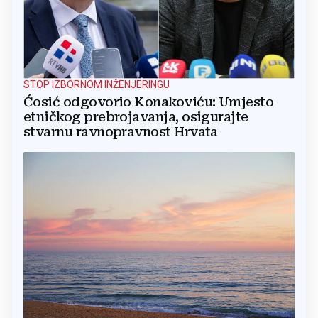
STOP IZBORNOM INŽENJERINGU
Ćosić odgovorio Konakoviću: Umjesto
etničkog prebrojavanja, osigurajte
stvarnu ravnopravnost Hrvata