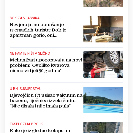
ŠOK ZA VLASNIKA
Nevjerojatno ponašanje
njemačkih turista: Dok je
apartman gorio, oni
NAZDRAVLJALI
NE PAMTE NIŠTA SLIČNO
Mehaničari upozoravaju na novi
problem: 'Ovoliko kvarova
nismo vidjeli 50 godina'
U BH. SUSJEDSTVU
Djevojčicu (7) usisao vakuum na
bazenu, liječnica izvela čudo:
"Nije disala i nije imala puls"
EKSPLOZIJA BROJKI
Kako je izgledao kolaps na