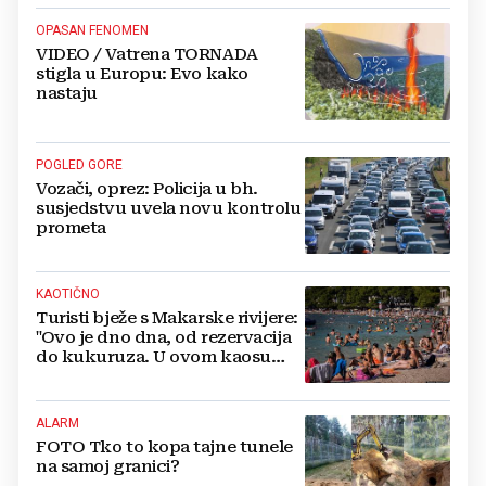
OPASAN FENOMEN
VIDEO / Vatrena TORNADA
stigla u Europu: Evo kako
nastaju
POGLED GORE
Vozači, oprez: Policija u bh.
susjedstvu uvela novu kontrolu
prometa
KAOTIČNO
Turisti bježe s Makarske rivijere:
"Ovo je dno dna, od rezervacija
do kukuruza. U ovom kaosu
ostajem dan i bježim"
ALARM
FOTO Tko to kopa tajne tunele
na samoj granici?