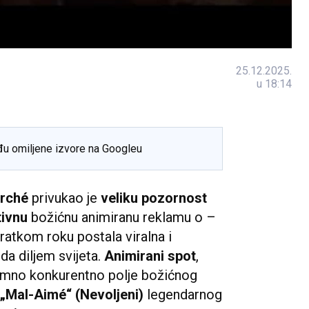
25.12.2025.
u 18:14
đu omiljene izvore na Googleu
arché
privukao je
veliku pozornost
ivnu
božićnu animiranu reklamu o –
 kratkom roku postala viralna i
da diljem svijeta.
Animirani spot
,
nimno konkurentno polje božićnog
„Mal-Aimé“ (Nevoljeni)
legendarnog