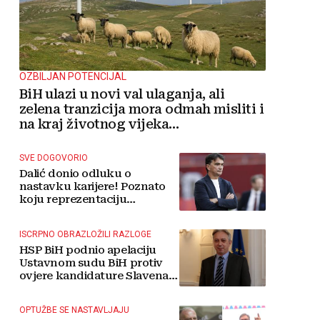
OZBILJAN POTENCIJAL
BiH ulazi u novi val ulaganja, ali
zelena tranzicija mora odmah misliti i
na kraj životnog vijeka
vjetroelektrana
SVE DOGOVORIO
Dalić donio odluku o
nastavku karijere! Poznato
koju reprezentaciju
preuzima
ISCRPNO OBRAZLOŽILI RAZLOGE
HSP BiH podnio apelaciju
Ustavnom sudu BiH protiv
ovjere kandidature Slavena
Kovačevića
OPTUŽBE SE NASTAVLJAJU