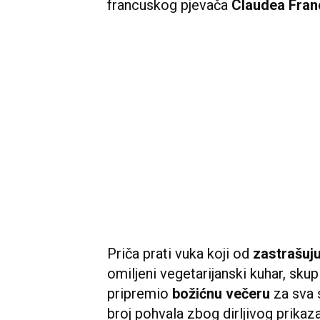
francuskog pjevača
Claudea Fran
Priča prati vuka koji od
zastrašuj
omiljeni vegetarijanski kuhar, skup
pripremio
božićnu večeru
za sva 
broj pohvala zbog dirljivog prikaza 