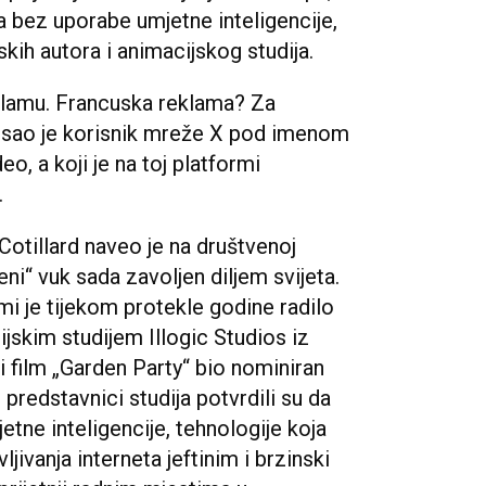
ana bez uporabe umjetne inteligencije,
dskih autora i animacijskog studija.
eklamu. Francuska reklama? Za
isao je korisnik mreže X pod imenom
eo, a koji je na toj platformi
.
Cotillard naveo je na društvenoj
eni“ vuk sada zavoljen diljem svijeta.
mi je tijekom protekle godine radilo
jskim studijem Illogic Studios iz
ani film „Garden Party“ bio nominiran
 predstavnici studija potvrdili su da
tne inteligencije, tehnologije koja
jivanja interneta jeftinim i brzinski