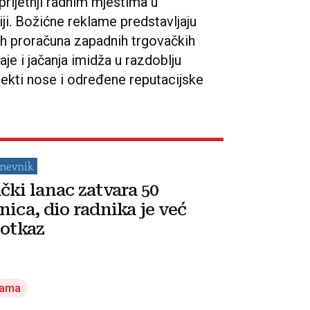
prijetnji radnim mjestima u
iji. Božićne reklame predstavljaju
ih proračuna zapadnih trgovačkih
je i jačanja imidža u razdoblju
jekti nose i određene reputacijske
čki lanac zatvara 50
nica, dio radnika je već
 otkaz
lama