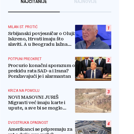
NAJČITANIJE
NAJNOVIJE
MILAN ST. PROTIĆ
1
Srbijanski povjesničar o Oluji:
Iskreno, Hrvati imaju što
slaviti. A u Beogradu lažna
patetika vlasti i krokodilske
suze
POTPUNI PREOKRET
2
Procurio konačni sporazum o
prekidu rata SAD-a i Irana?
Poražavajući je i alarmantan
KRIZA NA POMOLU
3
NOVI MASOVNI JURIŠ
Migranti već imaju karte i
upute, a sve bi se moglo
dogoditi 15. kolovoza?
DVOSTRUKA OPASNOST
4
Amerikanci se pripremaju za