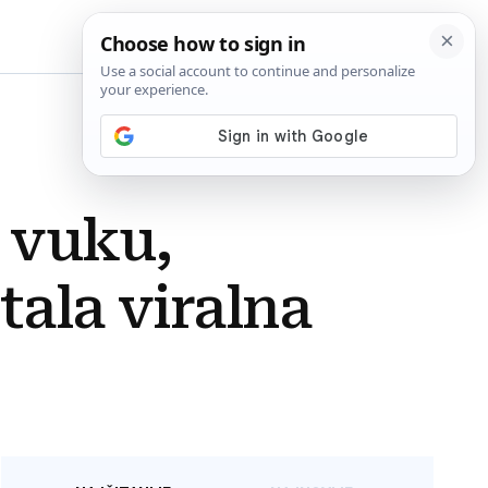
BiH
 vuku,
ala viralna