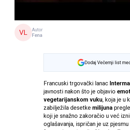
Autor
VL
Fena
Dodaj Večernji list me
Francuski trgovački lanac
Interm
javnosti nakon što je objavio
emot
vegetarijanskom vuku
, koja je u
zabilježila desetke
milijuna
pregle
koji je snažno zakoračio u već iz
oglašavanja, ispričan je uz pjesmu