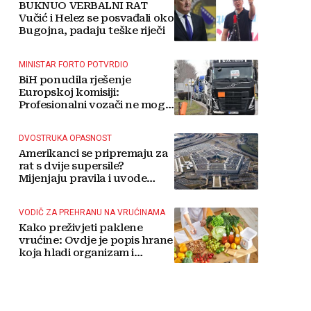
BUKNUO VERBALNI RAT
Vučić i Helez se posvađali oko
Bugojna, padaju teške riječi
MINISTAR FORTO POTVRDIO
BiH ponudila rješenje
Europskoj komisiji:
Profesionalni vozači ne mogu
više čekati
DVOSTRUKA OPASNOST
Amerikanci se pripremaju za
rat s dvije supersile?
Mijenjaju pravila i uvode
taktičko nuklearno oružje
VODIČ ZA PREHRANU NA VRUĆINAMA
Kako preživjeti paklene
vrućine: Ovdje je popis hrane
koja hladi organizam i
napitaka s kojima si činite
'medvjeđu uslugu'