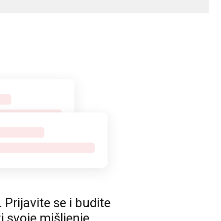
rijavite se i budite
ti svoje mišljenje.