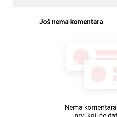
Još nema komentara
Nema komentara. P
prvi koji će da