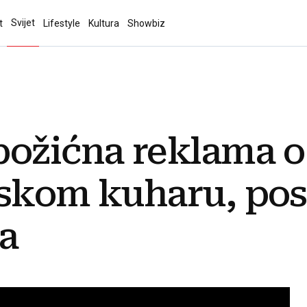
Svijet
t
Lifestyle
Kultura
Showbiz
božićna reklama o
skom kuharu, post
ta