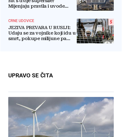
rat s dvije supersile?
Mijenjaju pravila i uvode
taktičko nuklearno oružje
CRNE UDOVICE
5
JEZIVA PREVARA U RUSIJI:
Udaju se za vojnike koji idu u
smrt, pokupe milijune pa
nestanu
UPRAVO SE ČITA