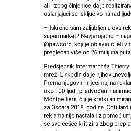
ali i zbog činjenice da je realizir
oslanjajući se isključivo na rad lju
– Iskreno sam zaljubljen u ovu r
supermarket? Nevjerojatno – nap
@pawcord, koji je objavio cijeli vid
pregledan više od 26 milijuna puta
Predsjednik Intermarchéa Thierry 
mreži LinkedIn da je njihov „nevolj
Prema njegovim riječima, na rekla
oko 100 ljudi, predvođenih animaci
Montpelliera, čiji je kratki animir
za Oscara 2018. godine. Cotillard i
reklama nije nastala uz pomoć umje
se sve češće kritizira zbog preplavl