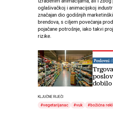
izrađenim animacijama, ali i zbog 
oglašivačkoj i animacijskoj industr
značajan dio godišnjih marketinšk
brendova, s ciljem povećanja proda
pojačane potrošnje, iako takvi pro
rizike.
Trgova
poslov
dobilo
KLJUČNE RIJEČI
vegetarijanac
vuk
božićna rek