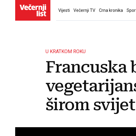
Vijesti
Večernji TV
Crna kronika
Spor
U KRATKOM ROKU
Francuska 
vegetarijan
širom svije