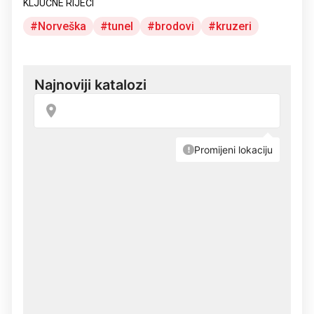
KLJUČNE RIJEČI
Norveška
tunel
brodovi
kruzeri