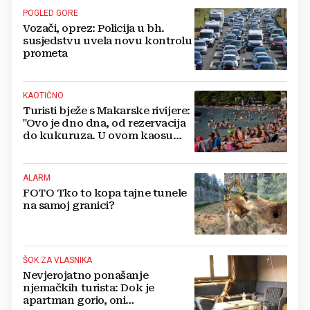
POGLED GORE
Vozači, oprez: Policija u bh.
susjedstvu uvela novu kontrolu
prometa
KAOTIČNO
Turisti bježe s Makarske rivijere:
"Ovo je dno dna, od rezervacija
do kukuruza. U ovom kaosu
ostajem dan i bježim"
ALARM
FOTO Tko to kopa tajne tunele
na samoj granici?
ŠOK ZA VLASNIKA
Nevjerojatno ponašanje
njemačkih turista: Dok je
apartman gorio, oni