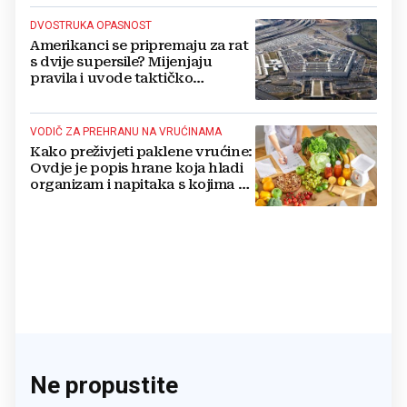
DVOSTRUKA OPASNOST
Amerikanci se pripremaju za rat
s dvije supersile? Mijenjaju
pravila i uvode taktičko
nuklearno oružje
VODIČ ZA PREHRANU NA VRUĆINAMA
Kako preživjeti paklene vrućine:
Ovdje je popis hrane koja hladi
organizam i napitaka s kojima si
činite 'medvjeđu uslugu'
Ne propustite