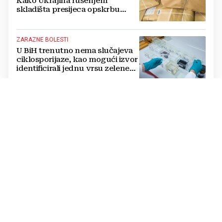
Kako Ukrajina rušenjem
skladišta presijeca opskrbu
vojske i ruši financije Kremlja
ZARAZNE BOLESTI
U BiH trenutno nema slučajeva
ciklosporijaze, kao mogući izvor
identificirali jednu vrsu zelene
salate
DVOSTRUKA OPASNOST
Amerikanci se pripremaju za rat
s dvije supersile? Mijenjaju
pravila i uvode taktičko
nuklearno oružje
ČOVJEK POD SANKCIJAMA
VIDEO Odjeknula eksplozija,
ranjen Putinov šef dronova,
njegov tjelohranitelj mrtav
THE WASHINGTON POST