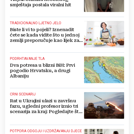
smještaja postala viralni hit
TRADICIONALNO LJETNO JELO
Biste li vi to pojeli? Iznenadit
ćete se kada vidite što u jednoj
zemlji preporučuje kao lijek za
vrućinu
PODRHTAVANJE TLA
Dva potresa u blizni BiH: Prvi
pogodio Hrvatsku, a drugi
Albaniju
CRNI SCENARIJ
Rat u Ukrajini ulazi u završnu
fazu, ugledni profesor iznio tri
scenarija za kraj: Pogledajte što
u tajnosti rade Nijemci
POTPORA ODGOJU I UZDRŽAVANJU DJECE