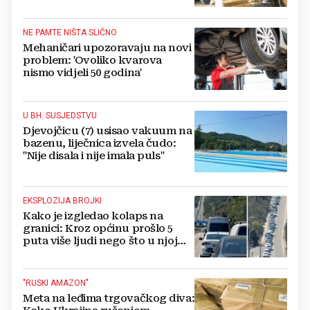
NAZDRAVLJALI
NE PAMTE NIŠTA SLIČNO
Mehaničari upozoravaju na novi
problem: 'Ovoliko kvarova
nismo vidjeli 50 godina'
U BH. SUSJEDSTVU
Djevojčicu (7) usisao vakuum na
bazenu, liječnica izvela čudo:
"Nije disala i nije imala puls"
EKSPLOZIJA BROJKI
Kako je izgledao kolaps na
granici: Kroz općinu prošlo 5
puta više ljudi nego što u njoj
živi, čekanja trajala po 15 sati!
"RUSKI AMAZON"
Meta na leđima trgovačkog diva: