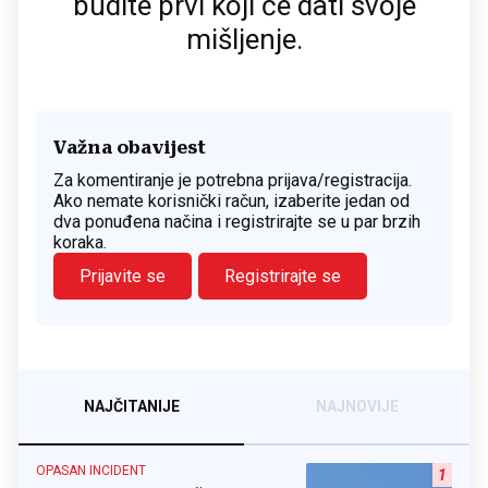
budite prvi koji će dati svoje
mišljenje.
Važna obavijest
Za komentiranje je potrebna prijava/registracija.
Ako nemate korisnički račun, izaberite jedan od
dva ponuđena načina i registrirajte se u par brzih
koraka.
Prijavite se
Registrirajte se
NAJČITANIJE
NAJNOVIJE
OPASAN INCIDENT
1