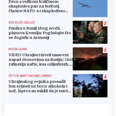
Dron s velikom količinom
eksploziva pao na teritorij
članice NATO-a i eksplodirao
blizu plinovoda
SVE BLIŽE ODLUCI
2
Panika u Rusiji zbog novih
planova Kremlja: Pogledajte što
se događa u Armeniji
NOĆNI UDAR
3
VIDEO Ukrajinci izveli masovni
napad dronovima na Rusiju: Gori
rafinerija nafte, ima ozlijeđenih.
Stižu snimke
ŽRTVA SMRTONOSNE ZAMKE?
4
Ukrajinskog vojnika pronašli
bez svijesti uz bocu alkohola i
nož. Isprva su mislili da je suicid,
no otkrili su jezivu pozadinu