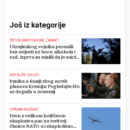
Još iz kategorije
ŽRTVA SMRTONOSNE ZAMKE?
Ukrajinskog vojnika pronašli
bez svijesti uz bocu alkohola i
nož. Isprva su mislili da je suicid,
no otkrili su jezivu pozadinu
SVE BLIŽE ODLUCI
Panika u Rusiji zbog novih
planova Kremlja: Pogledajte što
se događa u Armeniji
OPASAN INCIDENT
Dron s velikom količinom
eksploziva pao na teritorij
članice NATO-a i eksplodirao