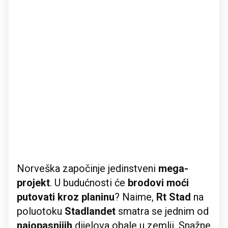
Norveška započinje jedinstveni
mega-
projekt
. U budućnosti će
brodovi moći
putovati kroz planinu
? Naime,
Rt Stad
na
poluotoku
Stadlandet
smatra se jednim od
najopasnijih
dijelova obale u zemlji. Snažne