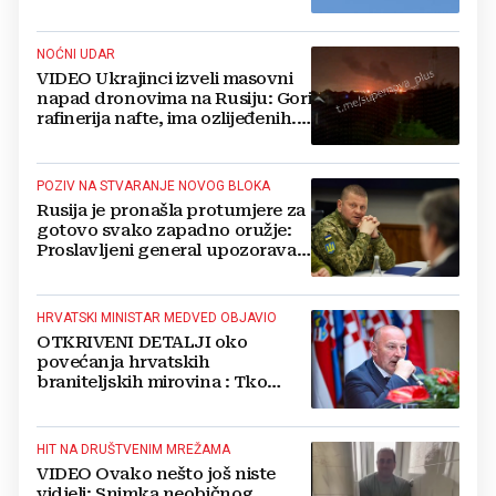
blizu plinovoda
NOĆNI UDAR
VIDEO Ukrajinci izveli masovni
napad dronovima na Rusiju: Gori
rafinerija nafte, ima ozlijeđenih.
Stižu snimke
POZIV NA STVARANJE NOVOG BLOKA
Rusija je pronašla protumjere za
gotovo svako zapadno oružje:
Proslavljeni general upozorava
NATO
HRVATSKI MINISTAR MEDVED OBJAVIO
OTKRIVENI DETALJI oko
povećanja hrvatskih
braniteljskih mirovina : Tko
dobiva, a tko ne
HIT NA DRUŠTVENIM MREŽAMA
VIDEO Ovako nešto još niste
vidjeli: Snimka neobičnog