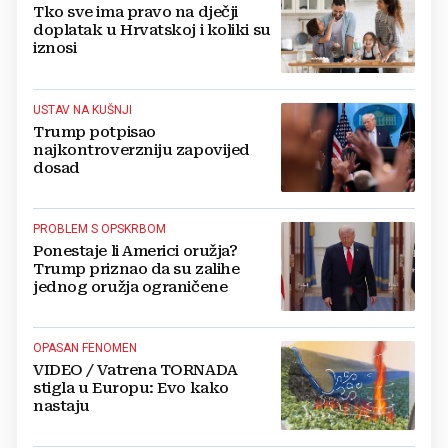
Tko sve ima pravo na dječji
doplatak u Hrvatskoj i koliki su
iznosi
USTAV NA KUŠNJI
Trump potpisao
najkontroverzniju zapovijed
dosad
PROBLEM S OPSKRBOM
Ponestaje li Americi oružja?
Trump priznao da su zalihe
jednog oružja ograničene
OPASAN FENOMEN
VIDEO / Vatrena TORNADA
stigla u Europu: Evo kako
nastaju