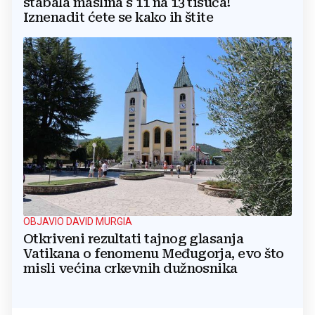
stabala maslina s 11 na 13 tisuća!
Iznenadit ćete se kako ih štite
OBJAVIO DAVID MURGIA
Otkriveni rezultati tajnog glasanja
Vatikana o fenomenu Međugorja, evo što
misli većina crkevnih dužnosnika