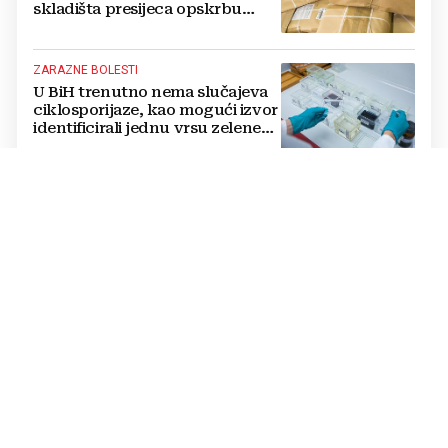
skladišta presijeca opskrbu
vojske i ruši financije Kremlja
ZARAZNE BOLESTI
U BiH trenutno nema slučajeva
ciklosporijaze, kao mogući izvor
identificirali jednu vrsu zelene
salate
DVOSTRUKA OPASNOST
Amerikanci se pripremaju za rat
s dvije supersile? Mijenjaju
pravila i uvode taktičko
nuklearno oružje
ČOVJEK POD SANKCIJAMA
VIDEO Odjeknula eksplozija,
ranjen Putinov šef dronova,
njegov tjelohranitelj mrtav
THE WASHINGTON POST