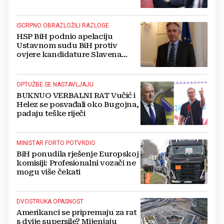
ISCRPNO OBRAZLOŽILI RAZLOGE
HSP BiH podnio apelaciju
Ustavnom sudu BiH protiv
ovjere kandidature Slavena
Kovačevića
OPTUŽBE SE NASTAVLJAJU
BUKNUO VERBALNI RAT Vučić i
Helez se posvađali oko Bugojna,
padaju teške riječi
MINISTAR FORTO POTVRDIO
BiH ponudila rješenje Europskoj
komisiji: Profesionalni vozači ne
mogu više čekati
DVOSTRUKA OPASNOST
Amerikanci se pripremaju za rat
s dvije supersile? Mijenjaju