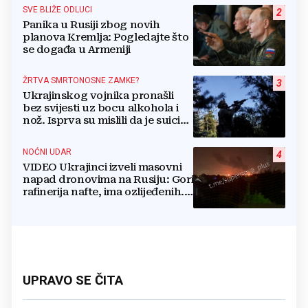
SVE BLIŽE ODLUCI
2
Panika u Rusiji zbog novih
planova Kremlja: Pogledajte što
se događa u Armeniji
ŽRTVA SMRTONOSNE ZAMKE?
3
Ukrajinskog vojnika pronašli
bez svijesti uz bocu alkohola i
nož. Isprva su mislili da je suicid,
no otkrili su jezivu pozadinu
NOĆNI UDAR
4
VIDEO Ukrajinci izveli masovni
napad dronovima na Rusiju: Gori
rafinerija nafte, ima ozlijeđenih.
Stižu snimke
UPRAVO SE ČITA