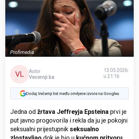
Profimedia
13.05.2026.
Autor
VL
u 21:16
Vecernji.ba
Dodaj Večernji list među omiljene izvore na Googleu
Jedna od
žrtava Jeffreyja Epsteina
prvi je
put javno progovorila i rekla da ju je pokojni
seksualni prijestupnik
seksualno
zlostavljao
dok je bio u
kućnom pritvoru