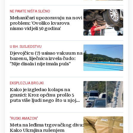
NE PAMTE NIŠTA SLIČNO
Mehaničari upozoravaju na novi
problem: 'Ovoliko kvarova
nismo vidjeli 50 godina'
U BH. SUSJEDSTVU
Djevojčicu (7) usisao vakuum na
bazenu, liječnica izvela čudo:
"Nije disala i nije imala puls"
EKSPLOZIJA BROJKI
Kako je izgledao kolaps na
granici: Kroz općinu prošlo 5
puta više ljudi nego što u njoj
živi, čekanja trajala po 15 sati!
"RUSKI AMAZON"
Meta na leđima trgovačkog diva:
Kako Ukrajina rušenjem