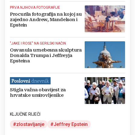
PRVA NJIHOVA FOTOGRAFIJE
Procurila fotografija na kojoj su
zajedno Andrew, Mandelson i
Epstein
"JAKE I ROSE" NA GERILSKI NAČIN
Osvanula urnebesna skulptura
Donalda Trumpa i Jeffreyja
Epsteina
Stigla važna obavijest za
hrvatske umirovljenike
KLJUČNE RIJEČI
zlostavljanje
Jeffrey Epstein