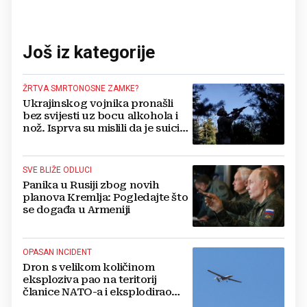
Još iz kategorije
ŽRTVA SMRTONOSNE ZAMKE?
Ukrajinskog vojnika pronašli
bez svijesti uz bocu alkohola i
nož. Isprva su mislili da je suicid,
no otkrili su jezivu pozadinu
SVE BLIŽE ODLUCI
Panika u Rusiji zbog novih
planova Kremlja: Pogledajte što
se događa u Armeniji
OPASAN INCIDENT
Dron s velikom količinom
eksploziva pao na teritorij
članice NATO-a i eksplodirao
blizu plinovoda