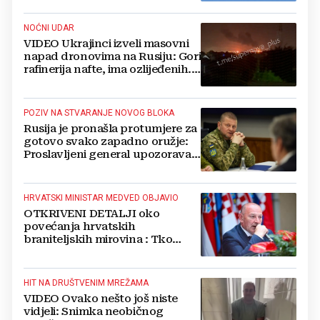
NOĆNI UDAR
VIDEO Ukrajinci izveli masovni
napad dronovima na Rusiju: Gori
rafinerija nafte, ima ozlijeđenih.
Stižu snimke
POZIV NA STVARANJE NOVOG BLOKA
Rusija je pronašla protumjere za
gotovo svako zapadno oružje:
Proslavljeni general upozorava
NATO
HRVATSKI MINISTAR MEDVED OBJAVIO
OTKRIVENI DETALJI oko
povećanja hrvatskih
braniteljskih mirovina : Tko
dobiva, a tko ne
HIT NA DRUŠTVENIM MREŽAMA
VIDEO Ovako nešto još niste
vidjeli: Snimka neobičnog