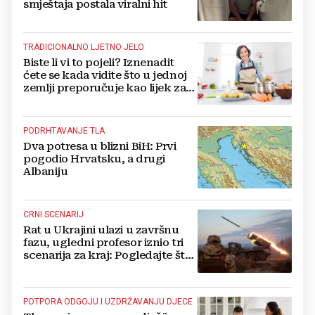
smještaja postala viralni hit
TRADICIONALNO LJETNO JELO
Biste li vi to pojeli? Iznenadit
ćete se kada vidite što u jednoj
zemlji preporučuje kao lijek za
vrućinu
PODRHTAVANJE TLA
Dva potresa u blizni BiH: Prvi
pogodio Hrvatsku, a drugi
Albaniju
CRNI SCENARIJ
Rat u Ukrajini ulazi u završnu
fazu, ugledni profesor iznio tri
scenarija za kraj: Pogledajte što
u tajnosti rade Nijemci
POTPORA ODGOJU I UZDRŽAVANJU DJECE