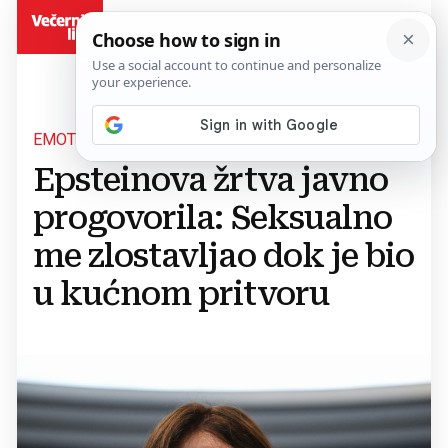
BiH
EMOTIVNO SVJEDOČENJE
Epsteinova žrtva javno
progovorila: Seksualno
me zlostavljao dok je bio
u kućnom pritvoru