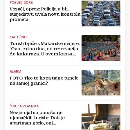
POGLED GORE
Vozači, oprez: Policija u bh.
susjedstvu uvela novu kontrolu
prometa
KAOTIČNO
Turisti bježe s Makarske rivijere:
"Ovo je dno dna, od rezervacija
do kukuruza. U ovom kaosu
ostajem dan i bježim"
ALARM
FOTO Tko to kopa tajne tunele
na samoj granici?
ŠOK ZA VLASNIKA
Nevjerojatno ponašanje
njemačkih turista: Dok je
apartman gorio, oni
NAZDRAVLJALI