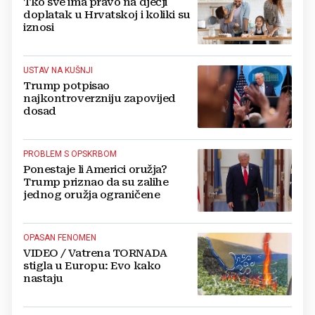
Tko sve ima pravo na dječji
doplatak u Hrvatskoj i koliki su
iznosi
USTAV NA KUŠNJI
Trump potpisao
najkontroverzniju zapovijed
dosad
PROBLEM S OPSKRBOM
Ponestaje li Americi oružja?
Trump priznao da su zalihe
jednog oružja ograničene
OPASAN FENOMEN
VIDEO / Vatrena TORNADA
stigla u Europu: Evo kako
nastaju