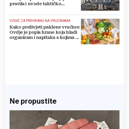
pravila i uvode taktičko
nuklearno oružje
VODIČ ZA PREHRANU NA VRUĆINAMA
Kako preživjeti paklene vrućine:
Ovdje je popis hrane koja hladi
organizam i napitaka s kojima si
činite 'medvjeđu uslugu'
Ne propustite