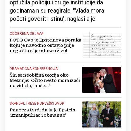
optužila policiju i druge institucije da
godinama nisu reagirale. "Vlada mora
početi govoriti istinu", naglasila je.
ODOBRENA OBJAVA
FOTO Ovo je Epsteinova poruka
koju je navodno ostavio prije
nego što si je oduzeo život
DRAMATIČNA KONFERENCIJA
Širi se neobična teorija oko
Melanije: 'Očito nešto mora izaći
na vidjelo, inače...'
SKANDAL TRESE NORVEŠKI DVOR
Princeza tvrdi da ju je Epstein
'izmanipulirao i obmanuo'