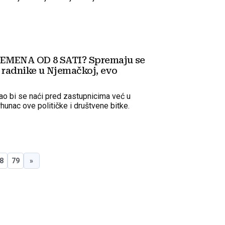
etne talente.
MENA OD 8 SATI? Spremaju se
 radnike u Njemačkoj, evo
ao bi se naći pred zastupnicima već u
rhunac ove političke i društvene bitke.
8
79
»