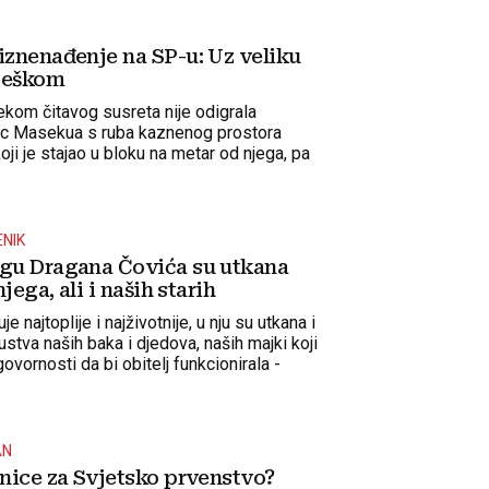
iznenađenje na SP-u: Uz veliku
 Češkom
jekom čitavog susreta nije odigrala
rac Masekua s ruba kaznenog prostora
oji je stajao u bloku na metar od njega, pa
so pokazala na bijelu točku
NIK
igu Dragana Čovića su utkana
njega, ali i naših starih
e najtoplije i najživotnije, u nju su utkana i
skustva naših baka i djedova, naših majki koji
ovornosti da bi obitelj funkcionirala -
AN
znice za Svjetsko prvenstvo?