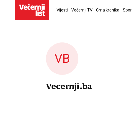
Vijesti
Večernji TV
Crna kronika
Spor
VB
Vecernji.ba