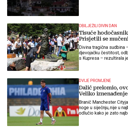
OBILJEŽILI DIVIN DAN
Tisuće hodočasnika
Prisjetili se muče
Divina tragična sudbina –
djevojačku čestitost, od
s Kupresa – rezultirala
planini
DVIJE PROMJENE
Dalić prelomio, ov
Veliko iznenađenje
Branič Manchester Cityja
noge u siječnju,.nije u naj
odlučio kako je zato najb
pričuve