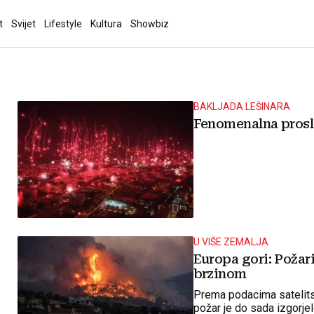
t
Svijet
Lifestyle
Kultura
Showbiz
BAKLJADA LEŠINARA
Fenomenalna prosl
U VIŠE ZEMALJA
Europa gori: Požari
brzinom
Prema podacima satelits
požar je do sada izgorje