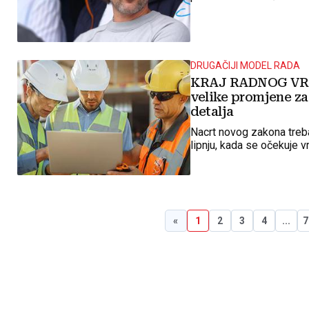
proizvode najveće nogom
DRUGAČIJI MODEL RADA
KRAJ RADNOG VRE
velike promjene za
detalja
Nacrt novog zakona treb
lipnju, kada se očekuje v
«
1
2
3
4
...
7