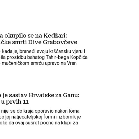
 okupilo se na Kedžari:
ničke smrti Dive Grabovčeve
 kada je, braneći svoju kršćansku vjeru i
bila prosidbu bahatog Tahir-bega Kopčića
 je mučeničkom smrću upravo na Vran
o je sastav Hrvatske za Ganu:
 u prvih 11
 nije se do kraja oporavio nakon loma
boljoj natjecateljskoj formi i izbornik je
olje da ovaj susret počne na klupi za