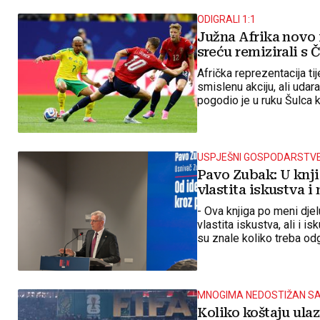
ODIGRALI 1:1
Južna Afrika novo 
sreću remizirali s
Afrička reprezentacija ti
smislenu akciju, ali uda
pogodio je u ruku Šulca k
je američka sutkinja Pen
USPJEŠNI GOSPODARSTVE
Pavo Zubak: U knj
vlastita iskustva i 
- Ova knjiga po meni djeluj
vlastita iskustva, ali i i
su znale koliko treba odg
poručio je Zubak.
MNOGIMA NEDOSTIŽAN S
Koliko koštaju ula