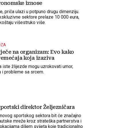
tronomske iznose
e, priča ulazi u potpuno drugu dimenziju.
 ekskluzivne sektore prelaze 10 000 eura,
 koštaju višestruko više.
OZA
tječe na organizam: Evo kako
emećaja koja izaziva
 iste žlijezde mogu uzrokovati umor,
u i probleme sa srcem.
portski direktor Željezničara
a novog sportskog sektora bit će značajno
utske mreže kroz strateška partnerstva i
lokacijama diljem svijeta koje tradicionalno