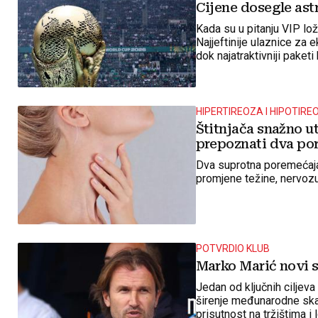
Cijene dosegle as
Kada su u pitanju VIP lož
Najjeftinije ulaznice za
dok najatraktivniji paketi
HIPERTIREOZA I HIPOTIRE
Štitnjača snažno u
prepoznati dva por
Dva suprotna poremećaja
promjene težine, nervoz
POTVRDIO KLUB
Marko Marić novi s
Jedan od ključnih ciljev
širenje međunarodne ska
prisutnost na tržištima i 