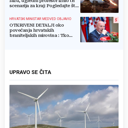
fazu, ugledni profesor iznio tri
scenarija za kraj: Pogledajte što
u tajnosti rade Nijemci
HRVATSKI MINISTAR MEDVED OBJAVIO
5
OTKRIVENI DETALJI oko
povećanja hrvatskih
braniteljskih mirovina : Tko
dobiva, a tko ne
UPRAVO SE ČITA