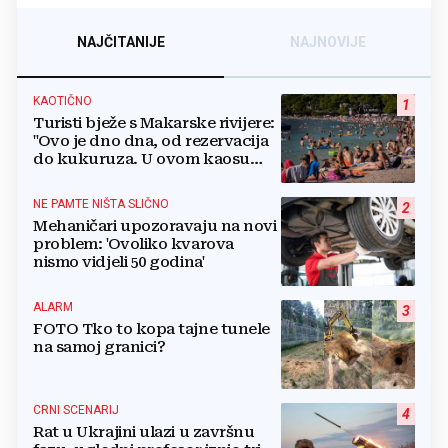
NAJČITANIJE
NAJNOVIJE
KAOTIČNO
1
Turisti bježe s Makarske rivijere:
"Ovo je dno dna, od rezervacija
do kukuruza. U ovom kaosu
ostajem dan i bježim"
NE PAMTE NIŠTA SLIČNO
2
Mehaničari upozoravaju na novi
problem: 'Ovoliko kvarova
nismo vidjeli 50 godina'
ALARM
3
FOTO Tko to kopa tajne tunele
na samoj granici?
CRNI SCENARIJ
4
Rat u Ukrajini ulazi u završnu