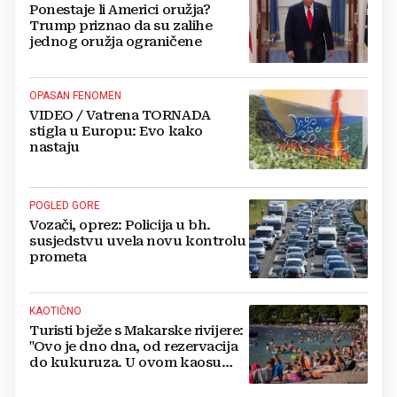
Ponestaje li Americi oružja?
Trump priznao da su zalihe
jednog oružja ograničene
OPASAN FENOMEN
VIDEO / Vatrena TORNADA
stigla u Europu: Evo kako
nastaju
POGLED GORE
Vozači, oprez: Policija u bh.
susjedstvu uvela novu kontrolu
prometa
KAOTIČNO
Turisti bježe s Makarske rivijere:
"Ovo je dno dna, od rezervacija
do kukuruza. U ovom kaosu
ostajem dan i bježim"