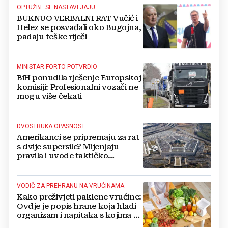
OPTUŽBE SE NASTAVLJAJU
BUKNUO VERBALNI RAT Vučić i
Helez se posvađali oko Bugojna,
padaju teške riječi
MINISTAR FORTO POTVRDIO
BiH ponudila rješenje Europskoj
komisiji: Profesionalni vozači ne
mogu više čekati
DVOSTRUKA OPASNOST
Amerikanci se pripremaju za rat
s dvije supersile? Mijenjaju
pravila i uvode taktičko
nuklearno oružje
VODIČ ZA PREHRANU NA VRUĆINAMA
Kako preživjeti paklene vrućine:
Ovdje je popis hrane koja hladi
organizam i napitaka s kojima si
činite 'medvjeđu uslugu'