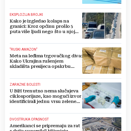
EKSPLOZIJA BROJKI
Kako je izgledao kolaps na
granici: Kroz općinu prošlo 5
puta više ljudi nego što u njoj
živi, čekanja trajala po 15 sati!
"RUSKI AMAZON"
Meta na leđima trgovačkog diva:
Kako Ukrajina rušenjem
skladišta presijeca opskrbu
vojske i ruši financije Kremlja
ZARAZNE BOLESTI
U BiH trenutno nema slučajeva
ciklosporijaze, kao mogući izvor
identificirali jednu vrsu zelene
salate
DVOSTRUKA OPASNOST
Amerikanci se pripremaju za rat
s dvije supersile? Mijenjaju