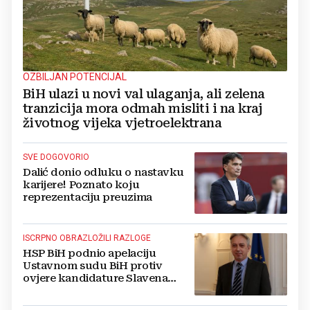
OZBILJAN POTENCIJAL
BiH ulazi u novi val ulaganja, ali zelena
tranzicija mora odmah misliti i na kraj
životnog vijeka vjetroelektrana
SVE DOGOVORIO
Dalić donio odluku o nastavku
karijere! Poznato koju
reprezentaciju preuzima
ISCRPNO OBRAZLOŽILI RAZLOGE
HSP BiH podnio apelaciju
Ustavnom sudu BiH protiv
ovjere kandidature Slavena
Kovačevića