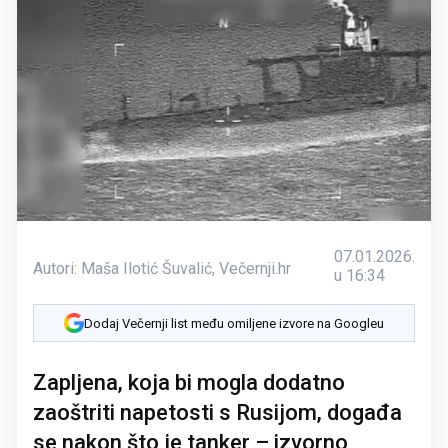
07.01.2026.
Autori:
Maša Ilotić Šuvalić
,
Večernji.hr
u 16:34
Dodaj Večernji list među omiljene izvore na Googleu
Zapljena, koja bi mogla dodatno
zaoštriti napetosti s Rusijom, događa
se nakon što je tanker – izvorno