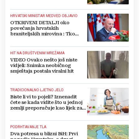
NATO
HRVATSKI MINISTAR MEDVED OBJAVIO
OTKRIVENI DETALJI oko
povećanja hrvatskih
braniteljskih mirovina : Tko
dobiva, a tko ne
HIT NA DRUŠTVENIM MREŽAMA
VIDEO Ovako nešto još niste
vidjeli: Snimka neobičnog
smještaja postala viralni hit
TRADICIONALNO LJETNO JELO
Biste li vi to pojeli? Iznenadit
ćete se kada vidite što u jednoj
zemlji preporučuje kao lijek za
vrućinu
PODRHTAVANJE TLA
Dva potresa u blizni BiH: Prvi