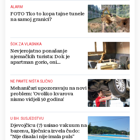
ALARM
FOTO Tko to kopa tajne tunele
na samoj granici?
ŠOK ZA VLASNIKA
Nevjerojatno ponašanje
njemačkih turista: Dok je
apartman gorio, oni
NAZDRAVLJALI
NE PAMTE NIŠTA SLIČNO
Mehaničari upozoravaju na novi
problem: 'Ovoliko kvarova
nismo vidjeli 50 godina'
U BH. SUSJEDSTVU
Djevojčicu (7) usisao vakuum na
bazenu, liječnica izvela čudo:
"Nije disala i nije imala puls"