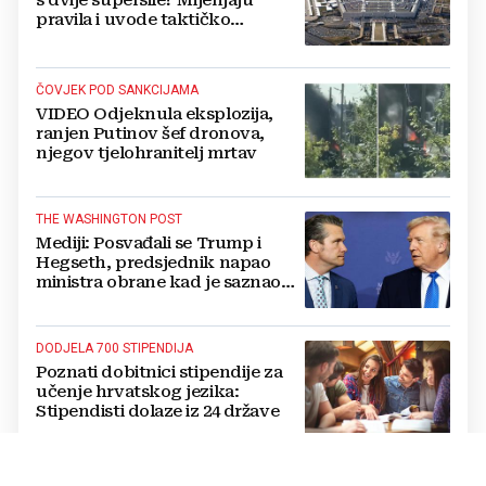
pravila i uvode taktičko
nuklearno oružje
ČOVJEK POD SANKCIJAMA
VIDEO Odjeknula eksplozija,
ranjen Putinov šef dronova,
njegov tjelohranitelj mrtav
THE WASHINGTON POST
Mediji: Posvađali se Trump i
Hegseth, predsjednik napao
ministra obrane kad je saznao
koliko je raketa na zalihama
DODJELA 700 STIPENDIJA
Poznati dobitnici stipendije za
učenje hrvatskog jezika:
Stipendisti dolaze iz 24 države
CRNE UDOVICE