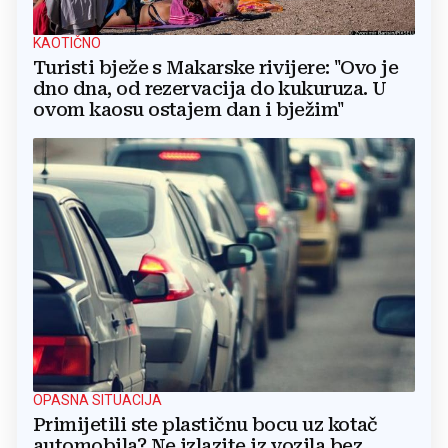
KAOTIČNO
Turisti bježe s Makarske rivijere: "Ovo je
dno dna, od rezervacija do kukuruza. U
ovom kaosu ostajem dan i bježim"
OPASNA SITUACIJA
Primijetili ste plastičnu bocu uz kotač
automobila? Ne izlazite iz vozila bez