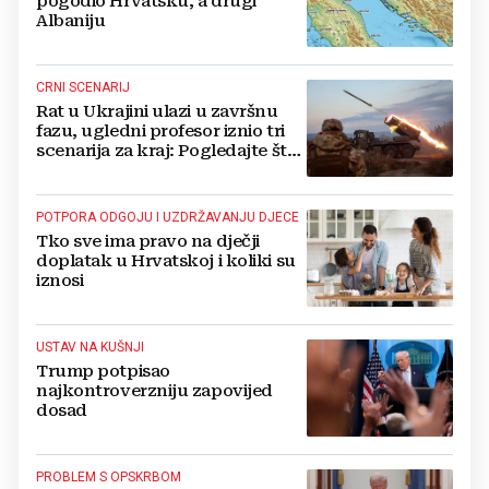
pogodio Hrvatsku, a drugi
Albaniju
CRNI SCENARIJ
Rat u Ukrajini ulazi u završnu
fazu, ugledni profesor iznio tri
scenarija za kraj: Pogledajte što
u tajnosti rade Nijemci
POTPORA ODGOJU I UZDRŽAVANJU DJECE
Tko sve ima pravo na dječji
doplatak u Hrvatskoj i koliki su
iznosi
USTAV NA KUŠNJI
Trump potpisao
najkontroverzniju zapovijed
dosad
PROBLEM S OPSKRBOM