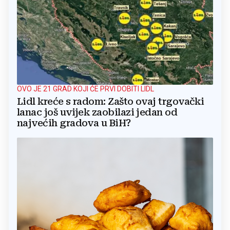
OVO JE 21 GRAD KOJI ĆE PRVI DOBITI LIDL
Lidl kreće s radom: Zašto ovaj trgovački
lanac još uvijek zaobilazi jedan od
najvećih gradova u BiH?