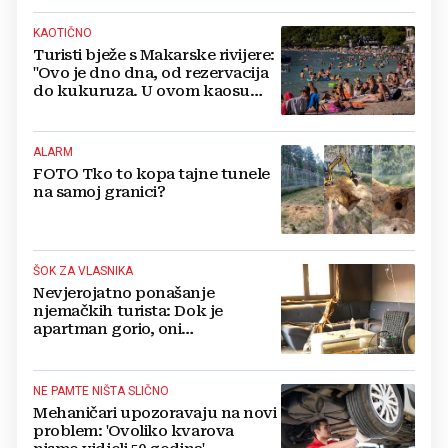
KAOTIČNO
Turisti bježe s Makarske rivijere:
"Ovo je dno dna, od rezervacija
do kukuruza. U ovom kaosu
ostajem dan i bježim"
ALARM
FOTO Tko to kopa tajne tunele
na samoj granici?
ŠOK ZA VLASNIKA
Nevjerojatno ponašanje
njemačkih turista: Dok je
apartman gorio, oni
NAZDRAVLJALI
NE PAMTE NIŠTA SLIČNO
Mehaničari upozoravaju na novi
problem: 'Ovoliko kvarova