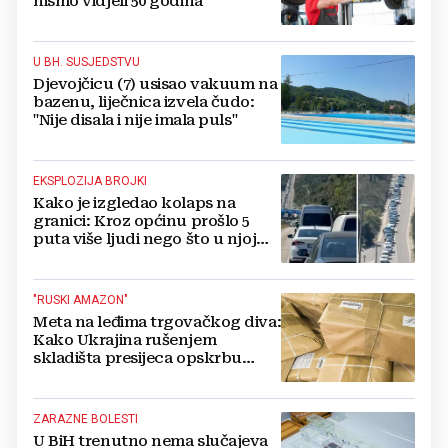
nismo vidjeli 50 godina'
U BH. SUSJEDSTVU
Djevojčicu (7) usisao vakuum na
bazenu, liječnica izvela čudo:
"Nije disala i nije imala puls"
EKSPLOZIJA BROJKI
Kako je izgledao kolaps na
granici: Kroz općinu prošlo 5
puta više ljudi nego što u njoj
živi, čekanja trajala po 15 sati!
"RUSKI AMAZON"
Meta na leđima trgovačkog diva:
Kako Ukrajina rušenjem
skladišta presijeca opskrbu
vojske i ruši financije Kremlja
ZARAZNE BOLESTI
U BiH trenutno nema slučajeva