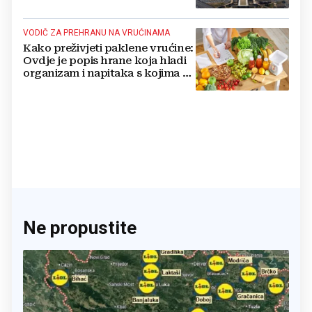
nuklearno oružje
VODIČ ZA PREHRANU NA VRUĆINAMA
Kako preživjeti paklene vrućine:
Ovdje je popis hrane koja hladi
organizam i napitaka s kojima si
činite 'medvjeđu uslugu'
Ne propustite