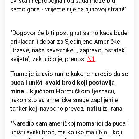
čvrsta i neprobojna i od sada može biti
samo gore - vrijeme nije na njihovoj strani!"
"Dogovor će biti postignut samo kada bude
prikladan i dobar za Sjedinjene Američke
Države, naše saveznike i, zapravo, ostatak
svijeta", zaključio je, prenosi
N1
.
Trump je izjavio ranije kako je naredio da se
puca i uništi svaki brod koji postavlja
mine
u ključnom Hormuškom tjesnacu,
nakon što su američke snage zaplijenile
tanker koji navodno prevozi naftu iz Irana.
"Naredio sam američkoj mornarici da puca i
uništi svaki brod, ma koliko mali bio... koji