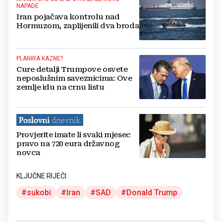
NAPADE
Iran pojačava kontrolu nad
Hormuzom, zaplijenili dva broda
PLANIRA KAZNE?
Cure detalji Trumpove osvete
neposlušnim saveznicima: Ove
zemlje idu na crnu listu
Provjerite imate li svaki mjesec
pravo na 720 eura državnog
novca
KLJUČNE RIJEČI
sukobi
Iran
SAD
Donald Trump