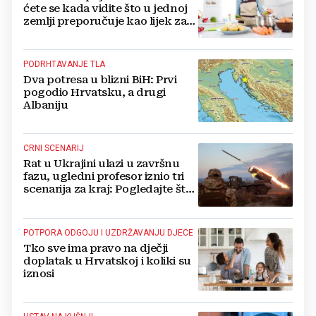
ćete se kada vidite što u jednoj
zemlji preporučuje kao lijek za
vrućinu
PODRHTAVANJE TLA
Dva potresa u blizni BiH: Prvi
pogodio Hrvatsku, a drugi
Albaniju
CRNI SCENARIJ
Rat u Ukrajini ulazi u završnu
fazu, ugledni profesor iznio tri
scenarija za kraj: Pogledajte što
u tajnosti rade Nijemci
POTPORA ODGOJU I UZDRŽAVANJU DJECE
Tko sve ima pravo na dječji
doplatak u Hrvatskoj i koliki su
iznosi