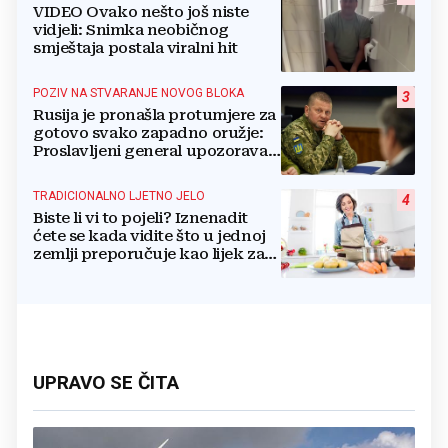
VIDEO Ovako nešto još niste
vidjeli: Snimka neobičnog
smještaja postala viralni hit
POZIV NA STVARANJE NOVOG BLOKA
3
Rusija je pronašla protumjere za
gotovo svako zapadno oružje:
Proslavljeni general upozorava
NATO
TRADICIONALNO LJETNO JELO
4
Biste li vi to pojeli? Iznenadit
ćete se kada vidite što u jednoj
zemlji preporučuje kao lijek za
vrućinu
UPRAVO SE ČITA