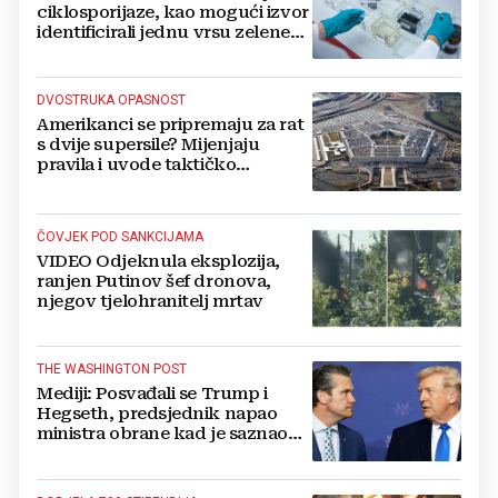
ciklosporijaze, kao mogući izvor
identificirali jednu vrsu zelene
salate
DVOSTRUKA OPASNOST
Amerikanci se pripremaju za rat
s dvije supersile? Mijenjaju
pravila i uvode taktičko
nuklearno oružje
ČOVJEK POD SANKCIJAMA
VIDEO Odjeknula eksplozija,
ranjen Putinov šef dronova,
njegov tjelohranitelj mrtav
THE WASHINGTON POST
Mediji: Posvađali se Trump i
Hegseth, predsjednik napao
ministra obrane kad je saznao
koliko je raketa na zalihama