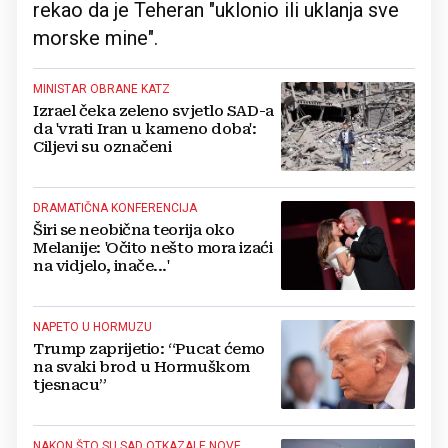
rekao da je Teheran "uklonio ili uklanja sve
morske mine".
MINISTAR OBRANE KATZ
Izrael čeka zeleno svjetlo SAD-a
da 'vrati Iran u kameno doba':
Ciljevi su označeni
DRAMATIČNA KONFERENCIJA
Širi se neobična teorija oko
Melanije: 'Očito nešto mora izaći
na vidjelo, inače...'
NAPETO U HORMUZU
Trump zaprijetio: “Pucat ćemo
na svaki brod u Hormuškom
tjesnacu”
NAKON ŠTO SU SAD OTKAZALE NOVE