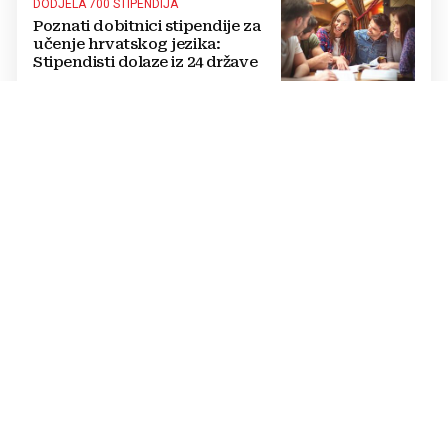
DODJELA 700 STIPENDIJA
Poznati dobitnici stipendije za
učenje hrvatskog jezika:
Stipendisti dolaze iz 24 države
CRNE UDOVICE
JEZIVA PREVARA U RUSIJI:
Udaju se za vojnike koji idu u
smrt, pokupe milijune pa
nestanu
POTPUNI PREOKRET
Procurio konačni sporazum o
prekidu rata SAD-a i Irana?
Poražavajući je i alarmantan
KRIZA NA POMOLU
NOVI MASOVNI JURIŠ Migranti
već imaju karte i upute, a sve bi
se moglo dogoditi 15. kolovoza?