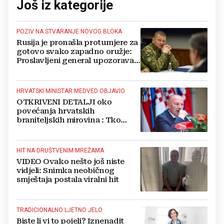
Još iz kategorije
POZIV NA STVARANJE NOVOG BLOKA
Rusija je pronašla protumjere za
gotovo svako zapadno oružje:
Proslavljeni general upozorava
NATO
HRVATSKI MINISTAR MEDVED OBJAVIO
OTKRIVENI DETALJI oko
povećanja hrvatskih
braniteljskih mirovina : Tko
dobiva, a tko ne
HIT NA DRUŠTVENIM MREŽAMA
VIDEO Ovako nešto još niste
vidjeli: Snimka neobičnog
smještaja postala viralni hit
TRADICIONALNO LJETNO JELO
Biste li vi to pojeli? Iznenadit