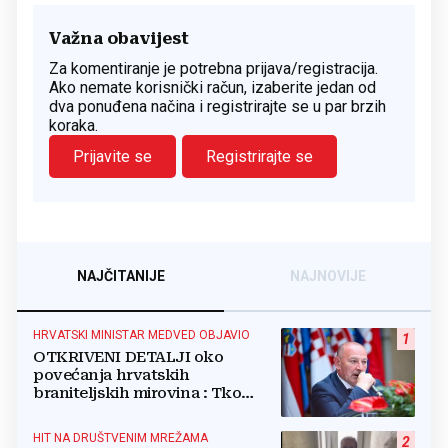
Važna obavijest
Za komentiranje je potrebna prijava/registracija.
Ako nemate korisnički račun, izaberite jedan od
dva ponuđena načina i registrirajte se u par brzih
koraka.
Prijavite se
Registrirajte se
NAJČITANIJE
NAJNOVIJE
HRVATSKI MINISTAR MEDVED OBJAVIO
1
OTKRIVENI DETALJI oko
povećanja hrvatskih
braniteljskih mirovina : Tko
dobiva, a tko ne
HIT NA DRUŠTVENIM MREŽAMA
2