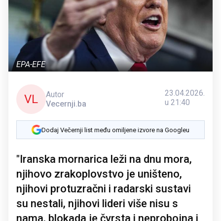
EPA-EFE
23.04.2026.
Autor
VL
u 21:40
Vecernji.ba
Dodaj Večernji list među omiljene izvore na Googleu
"Iranska mornarica leži na dnu mora,
njihovo zrakoplovstvo je uništeno,
njihovi protuzračni i radarski sustavi
su nestali, njihovi lideri više nisu s
nama, blokada je čvrsta i neprobojna i