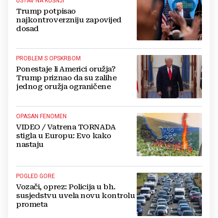
USTAV NA KUŠNJI
Trump potpisao
najkontroverzniju zapovijed
dosad
PROBLEM S OPSKRBOM
Ponestaje li Americi oružja?
Trump priznao da su zalihe
jednog oružja ograničene
OPASAN FENOMEN
VIDEO / Vatrena TORNADA
stigla u Europu: Evo kako
nastaju
POGLED GORE
Vozači, oprez: Policija u bh.
susjedstvu uvela novu kontrolu
prometa