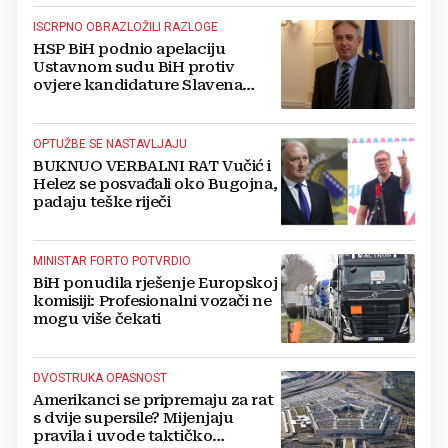
ISCRPNO OBRAZLOŽILI RAZLOGE
HSP BiH podnio apelaciju
Ustavnom sudu BiH protiv
ovjere kandidature Slavena
Kovačevića
OPTUŽBE SE NASTAVLJAJU
BUKNUO VERBALNI RAT Vučić i
Helez se posvađali oko Bugojna,
padaju teške riječi
MINISTAR FORTO POTVRDIO
BiH ponudila rješenje Europskoj
komisiji: Profesionalni vozači ne
mogu više čekati
DVOSTRUKA OPASNOST
Amerikanci se pripremaju za rat
s dvije supersile? Mijenjaju
pravila i uvode taktičko