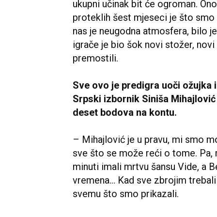
ukupni učinak bit će ogroman. Ono 
proteklih šest mjeseci je što smo 
nas je neugodna atmosfera, bilo j
igrače je bio šok novi stožer, novi
premostili.
Sve ovo je predigra uoči ožujka 
Srpski izbornik Siniša Mihajlović
deset bodova na kontu.
– Mihajlović je u pravu, mi smo m
sve što se može reći o tome. Pa, m
minuti imali mrtvu šansu Vide, a B
vremena... Kad sve zbrojim treba
svemu što smo prikazali.