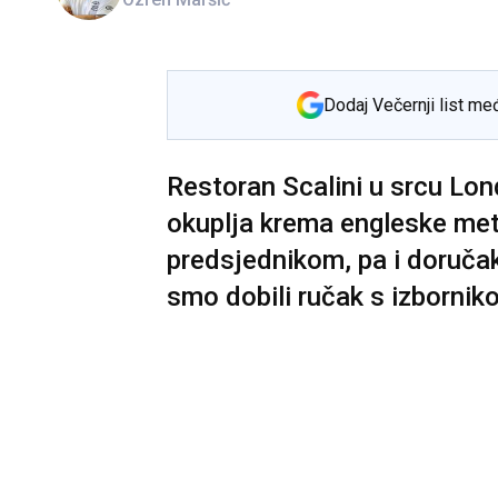
Dodaj Večernji list me
Restoran Scalini u srcu Lon
okuplja krema engleske me
predsjednikom, pa i doruča
smo dobili ručak s izbornik