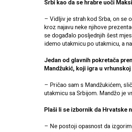
Srbi kao da se hrabre uoči Maks
– Vidljiv je strah kod Srba, on se
kroz najavu neke njihove prezent
se događalo posljednjih šest mjese
idemo utakmicu po utakmicu, a naš c
Jedan od glavnih pokretača prema
Mandžukić, koji igra u vrhunskoj
– Pričao sam s Mandžukićem, sli
utakmicu sa Srbijom. Mandžo je vrlo 
Plaši li se izbornik da Hrvatske n
– Ne postoji opasnost da izgorimo