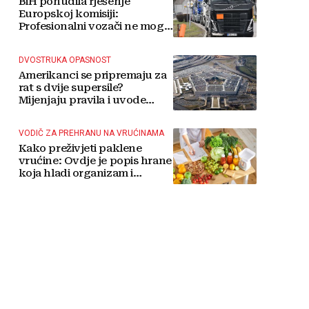
BiH ponudila rješenje
Europskoj komisiji:
Profesionalni vozači ne mogu
više čekati
DVOSTRUKA OPASNOST
Amerikanci se pripremaju za
rat s dvije supersile?
Mijenjaju pravila i uvode
taktičko nuklearno oružje
VODIČ ZA PREHRANU NA VRUĆINAMA
Kako preživjeti paklene
vrućine: Ovdje je popis hrane
koja hladi organizam i
napitaka s kojima si činite
'medvjeđu uslugu'