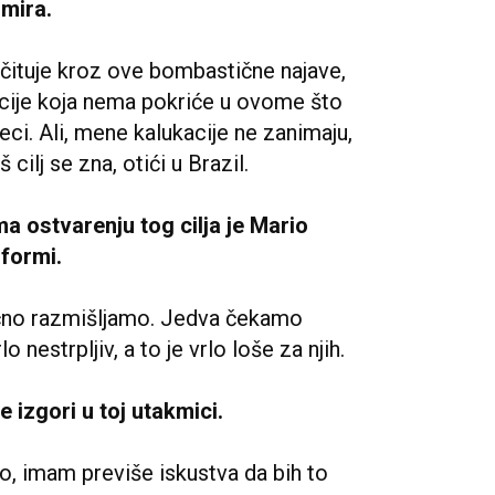
imira.
 očituje kroz ove bombastične najave,
acije koja nema pokriće u ovome što
ci. Ali, mene kalukacije ne zanimaju,
ilj se zna, otići u Brazil.
 ostvarenju tog cilja je Mario
 formi.
čno razmišljamo. Jedva čekamo
nestrpljiv, a to je vrlo loše za njih.
e izgori u toj utakmici.
, imam previše iskustva da bih to