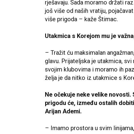
rješavaju. Sada moramo držati razi
još više od naših vratiju, pojačavati
više prigoda – kaže Štimac.
Utakmica s Korejom mu je važna, a
– Tražit ću maksimalan angažman, 
glavu. Prijateljska je utakmica, svi
svojim klubovima i moramo ih pazit
želja je da nitko iz utakmice s Ko
Ne očekuje neke velike novosti. S
prigodu će, između ostalih dobiti
Arijan Ademi.
– Imamo prostora u svim linijama