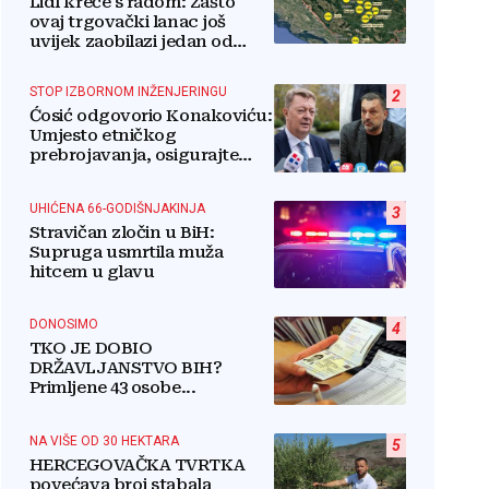
Lidl kreće s radom: Zašto
ovaj trgovački lanac još
uvijek zaobilazi jedan od
najvećih gradova u BiH?
STOP IZBORNOM INŽENJERINGU
2
Ćosić odgovorio Konakoviću:
Umjesto etničkog
prebrojavanja, osigurajte
stvarnu ravnopravnost
Hrvata
UHIĆENA 66-GODIŠNJAKINJA
3
Stravičan zločin u BiH:
Supruga usmrtila muža
hitcem u glavu
DONOSIMO
4
TKO JE DOBIO
DRŽAVLJANSTVO BIH?
Primljene 43 osobe...
NA VIŠE OD 30 HEKTARA
5
HERCEGOVAČKA TVRTKA
povećava broj stabala