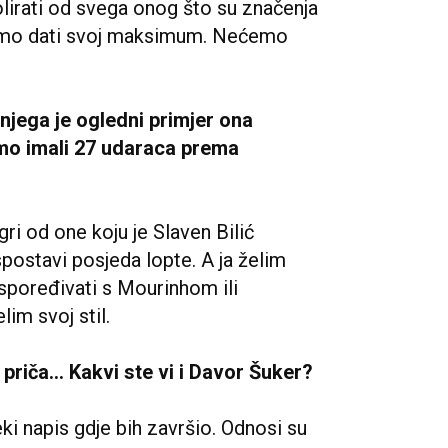
lirati od svega onog što su značenja
žemo dati svoj maksimum. Nećemo
 njega je ogledni primjer ona
mo imali 27 udaraca prema
ri od one koju je Slaven Bilić
uspostavi posjeda lopte. A ja želim
uspoređivati s Mourinhom ili
lim svoj stil.
riča... Kakvi ste vi i Davor Šuker?
ki napis gdje bih završio. Odnosi su