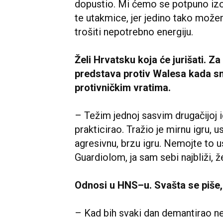
dopustio. Mi ćemo se potpuno izo
te utakmice, jer jedino tako mo
trošiti nepotrebno energiju.
Želi Hrvatsku koja će jurišati. Za
predstava protiv Walesa kada s
protivničkim vratima.
– Težim jednoj sasvim drugačijoj ig
prakticirao. Tražio je mirnu igru, 
agresivnu, brzu igru. Nemojte to 
Guardiolom, ja sam sebi najbliži, že
Odnosi u HNS–u. Svašta se piše, p
– Kad bih svaki dan demantirao ne