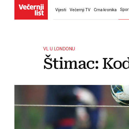
Spor
Vijesti
Večernji TV
Crna kronika
VL U LONDONU
Štimac: Kod