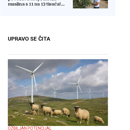
maslina s 11 na 13 tisuća!
Iznenadit ćete se kako ih
štite
UPRAVO SE ČITA
OZBILJAN POTENCIJAL