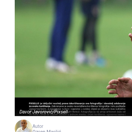
Davor Javorović/Pixsell
Autor
Ozren Maršić