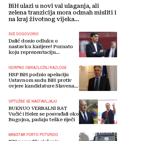
BiH ulazi u novi val ulaganja, ali
zelena tranzicija mora odmah misliti i
na kraj životnog vijeka
vjetroelektrana
SVE DOGOVORIO
Dalić donio odluku o
nastavku karijere! Poznato
koju reprezentaciju
preuzima
ISCRPNO OBRAZLOŽILI RAZLOGE
HSP BiH podnio apelaciju
Ustavnom sudu BiH protiv
ovjere kandidature Slavena
Kovačevića
OPTUŽBE SE NASTAVLJAJU
BUKNUO VERBALNI RAT
Vučić i Helez se posvađali oko
Bugojna, padaju teške riječi
MINISTAR FORTO POTVRDIO