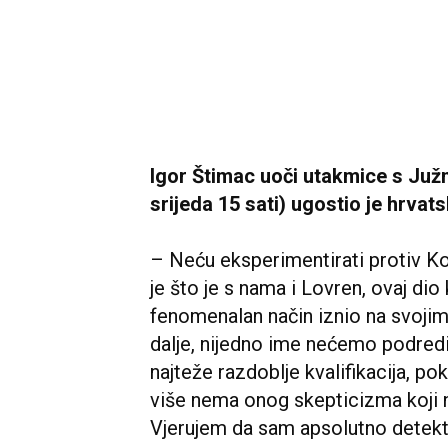
Igor Štimac uoči utakmice s Ju
srijeda 15 sati) ugostio je hrvat
– Neću eksperimentirati protiv Ko
je što je s nama i Lovren, ovaj dio 
fenomenalan način iznio na svojim
dalje, nijedno ime nećemo podredi
najteže razdoblje kvalifikacija, 
više nema onog skepticizma koji n
Vjerujem da sam apsolutno detek