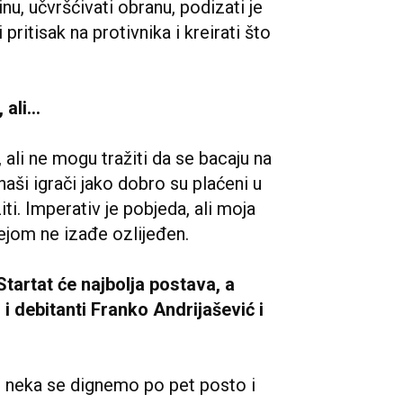
nu, učvršćivati obranu, podizati je
 pritisak na protivnika i kreirati što
li...
ali ne mogu tražiti da se bacaju na
 naši igrači jako dobro su plaćeni u
i. Imperativ je pobjeda, ali moja
rejom ne izađe ozlijeđen.
tartat će najbolja postava, a
 i debitanti Franko Andrijašević i
, neka se dignemo po pet posto i