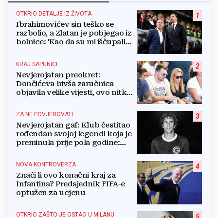
OTKRIO DETALJE IZ ŽIVOTA
1
Ibrahimovićev sin teško se
razbolio, a Zlatan je pobjegao iz
bolnice: 'Kao da su mi iščupali
srce'
KRAJ SAPUNICE
2
Nevjerojatan preokret:
Dončićeva bivša zaručnica
objavila velike vijesti, ovo nitko
nije očekivao!
ZA NE POVJEROVATI
3
Nevjerojatan gaf: Klub čestitao
rođendan svojoj legendi koja je
preminula prije pola godine:
'Neka ovaj novi ciklus...'
NOVA KONTROVERZA
4
Znači li ovo konačni kraj za
Infantina? Predsjednik FIFA-e
optužen za ucjenu
OTKRIO ZAŠTO JE OSTAO U MILANU
5