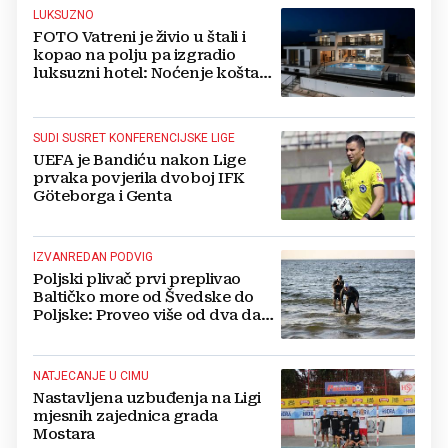
LUKSUZNO
FOTO Vatreni je živio u štali i
kopao na polju pa izgradio
luksuzni hotel: Noćenje košta
1200 eura
SUDI SUSRET KONFERENCIJSKE LIGE
UEFA je Bandiću nakon Lige
prvaka povjerila dvoboj IFK
Göteborga i Genta
IZVANREDAN PODVIG
Poljski plivač prvi preplivao
Baltičko more od Švedske do
Poljske: Proveo više od dva dana
u vodi
NATJECANJE U CIMU
Nastavljena uzbuđenja na Ligi
mjesnih zajednica grada
Mostara