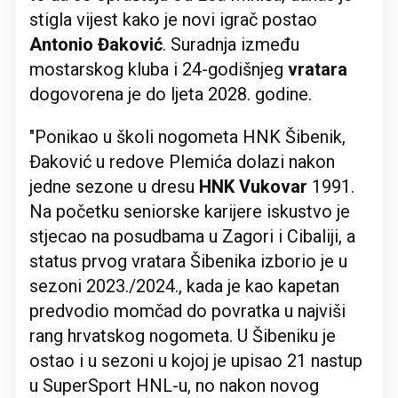
stigla vijest kako je novi igrač postao
Antonio Đaković
. Suradnja između
mostarskog kluba i 24-godišnjeg
vratara
dogovorena je do ljeta 2028. godine.
"Ponikao u školi nogometa HNK Šibenik,
Đaković u redove Plemića dolazi nakon
jedne sezone u dresu
HNK Vukovar
1991.
Na početku seniorske karijere iskustvo je
stjecao na posudbama u Zagori i Cibaliji, a
status prvog vratara Šibenika izborio je u
sezoni 2023./2024., kada je kao kapetan
predvodio momčad do povratka u najviši
rang hrvatskog nogometa. U Šibeniku je
ostao i u sezoni u kojoj je upisao 21 nastup
u SuperSport HNL-u, no nakon novog