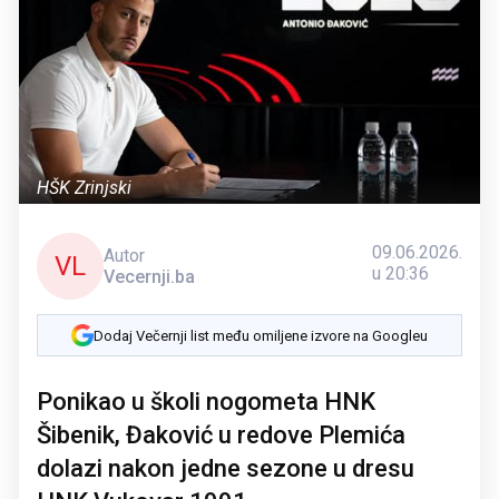
HŠK Zrinjski
09.06.2026.
Autor
VL
u 20:36
Vecernji.ba
Dodaj Večernji list među omiljene izvore na Googleu
Ponikao u školi nogometa HNK
Šibenik, Đaković u redove Plemića
dolazi nakon jedne sezone u dresu