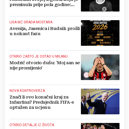
preminula prije pola godine:
'Neka ovaj novi ciklus...'
LIGA MZ GRADA MOSTARA
Avenija, Jasenica i Rudnik prošli
u nokaut fazu
OTKRIO ZAŠTO JE OSTAO U MILANU
Modrić otvorio dušu: 'Moj san se
nije promijenio'
NOVA KONTROVERZA
Znači li ovo konačni kraj za
Infantina? Predsjednik FIFA-e
optužen za ucjenu
OTKRIO DETALJE IZ ŽIVOTA