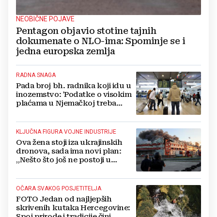
NEOBIČNE POJAVE
Pentagon objavio stotine tajnih
dokumenate o NLO-ima: Spominje se i
jedna europska zemlja
RADNA SNAGA
Pada broj bh. radnika koji idu u
inozemstvo: 'Podatke o visokim
plaćama u Njemačkoj treba
gledati s rezervom'
KLJUČNA FIGURA VOJNE INDUSTRIJE
Ova žena stoji iza ukrajinskih
dronova, sada ima novi plan:
„Nešto što još ne postoji u
svijetu“
OČARA SVAKOG POSJETITELJA
FOTO Jedan od najljepših
skrivenih kutaka Hercegovine:
Spoj prirode i tradicije čini