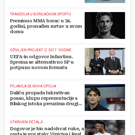
TRAGEDIJA U BORILAČKOM SPORTU
Preminuo MMA borac u 34.
godini, pronađen mrtav u svom
domu
OŽIVLJEN PROJEKT IZ 2017. GODINE
UEFA-in odgovor Infantinu.
Sprema se alternativno SP u
potpuno novom formatu
POJAVILA SE NOVA OPCIJA
Daliću propada lukrativan
posao, klupu reprezentacije s
Bliskog istoka preuzima drugi
Hrvat?
OTKRIVENI DETALJI
Dogovor je bio nadohvat ruke, a
onda je sve stalo: Vinicius i Real