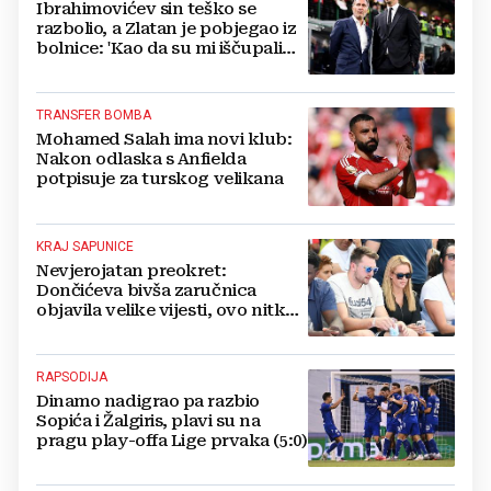
Ibrahimovićev sin teško se
razbolio, a Zlatan je pobjegao iz
bolnice: 'Kao da su mi iščupali
srce'
TRANSFER BOMBA
Mohamed Salah ima novi klub:
Nakon odlaska s Anfielda
potpisuje za turskog velikana
KRAJ SAPUNICE
Nevjerojatan preokret:
Dončićeva bivša zaručnica
objavila velike vijesti, ovo nitko
nije očekivao!
RAPSODIJA
Dinamo nadigrao pa razbio
Sopića i Žalgiris, plavi su na
pragu play-offa Lige prvaka (5:0)