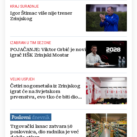
KRAJ SURADNJE
Igor Štimac više nije trener
Zrinjskog
IZABRAN U TIM SEZONE
POJAČANJE: Viktor Grbić je novi
igrač HŠK Zrinjski Mostar
VELIKI USPJEH
Četiri nogometaša iz Zrinjskog
igrat će na Svjetskom
prvenstvu, evo tko će biti dio
svjetske elite
Trgovački lanac zatvara 50
poslovnica, dio radnika je već