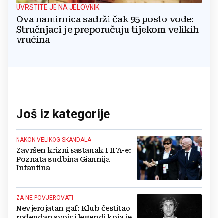
UVRSTITE JE NA JELOVNIK
Ova namirnica sadrži čak 95 posto vode:
Stručnjaci je preporučuju tijekom velikih
vrućina
Još iz kategorije
NAKON VELIKOG SKANDALA
Završen krizni sastanak FIFA-e:
Poznata sudbina Giannija
Infantina
ZA NE POVJEROVATI
Nevjerojatan gaf: Klub čestitao
rođendan svojoj legendi koja je