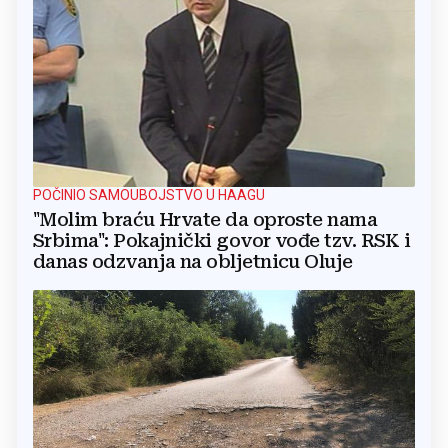
POČINIO SAMOUBOJSTVO U HAAGU
"Molim braću Hrvate da oproste nama
Srbima": Pokajnički govor vođe tzv. RSK i
danas odzvanja na obljetnicu Oluje