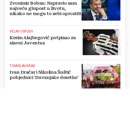
Zvonimir Boban: Napravio sam
najveću glupost u životu,
nikako ne mogu to sebi oprostiti
VELIKI USPJEH
Kerim Alajbegović potpisao za
slavni Juventus
TOMISLAVGRAD
Ivan Dračar i Nikolina Šuštić
pobjednici 'Duvanjske desetke'
SUSRET NOGOMETAŠA
Edin Džeko i Ivan Perišić se
družili u Sarajevu, bili i na
koncertu Dine Merlina