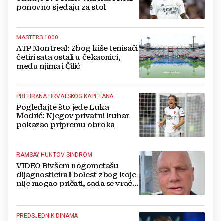
ponovno sjedaju za stol
MASTERS 1000
ATP Montreal: Zbog kiše tenisači
četiri sata ostali u čekaonici,
među njima i Čilić
PREHRANA HRVATSKOG KAPETANA
Pogledajte što jede Luka
Modrić: Njegov privatni kuhar
pokazao pripremu obroka
RAMSAY HUNTOV SINDROM
VIDEO Bivšem nogometašu
dijagnosticirali bolest zbog koje
nije mogao pričati, sada se vraća
nakon teške bolesti
PREDSJEDNIK DINAMA