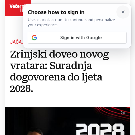
BiH
JAČAJU PRVI TIM
Zrinjski doveo novog
vratara: Suradnja
dogovorena do ljeta
2028.