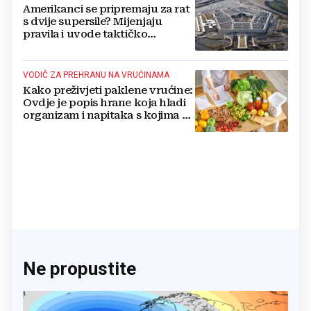
Amerikanci se pripremaju za rat
s dvije supersile? Mijenjaju
pravila i uvode taktičko
nuklearno oružje
VODIČ ZA PREHRANU NA VRUĆINAMA
Kako preživjeti paklene vrućine:
Ovdje je popis hrane koja hladi
organizam i napitaka s kojima si
činite 'medvjeđu uslugu'
Ne propustite