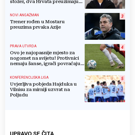
stožer, dva Hrvata preuzimaju
druge ključne funkcije
NOVI ANGAŽMAN
3
Trener rođen u Mostaru
preuzima prvaka Azije
PRAVA UTVRDA
4
Ovo je najopasnije mjesto za
nogomet na svijetu! Protivnici
nemaju šanse, igrači povraćaju,
bore za zrak...
KONFERENCIJSKA LIGA
5
Uvjerljiva pobjeda Hajduka u
Vilnisu za mirniji uzvrat na
Poljudu
UPRAVO SE ČITA