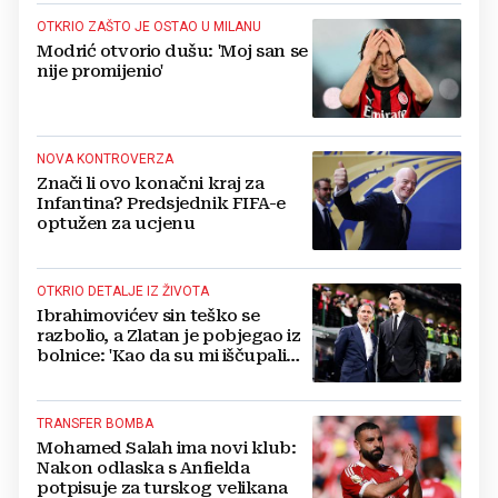
OTKRIO ZAŠTO JE OSTAO U MILANU
Modrić otvorio dušu: 'Moj san se
nije promijenio'
NOVA KONTROVERZA
Znači li ovo konačni kraj za
Infantina? Predsjednik FIFA-e
optužen za ucjenu
OTKRIO DETALJE IZ ŽIVOTA
Ibrahimovićev sin teško se
razbolio, a Zlatan je pobjegao iz
bolnice: 'Kao da su mi iščupali
srce'
TRANSFER BOMBA
Mohamed Salah ima novi klub:
Nakon odlaska s Anfielda
potpisuje za turskog velikana