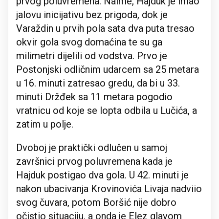
prvog poluvremena. Naime, Hajduk je imao
jalovu inicijativu bez prigoda, dok je
Varaždin u prvih pola sata dva puta tresao
okvir gola svog domaćina te su ga
milimetri dijelili od vodstva. Prvo je
Postonjski odličnim udarcem sa 25 metara
u 16. minuti zatresao gredu, da bi u 33.
minuti Držđek sa 11 metara pogodio
vratnicu od koje se lopta odbila u Lučića, a
zatim u polje.
Dvoboj je praktički odlučen u samoj
završnici prvog poluvremena kada je
Hajduk postigao dva gola. U 42. minuti je
nakon ubacivanja Krovinovića Livaja nadviio
svog čuvara, potom Boršić nije dobro
očistio situaciju, a onda je Elez glavom