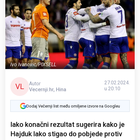
Ivo Ivanovic/PIXSELL
27.02.2024.
Autor
VL
u 20:10
Vecernji.hr, Hina
Dodaj Večernji list među omiljene izvore na Googleu
Iako konačni rezultat sugerira kako je
Hajduk lako stigao do pobjede protiv