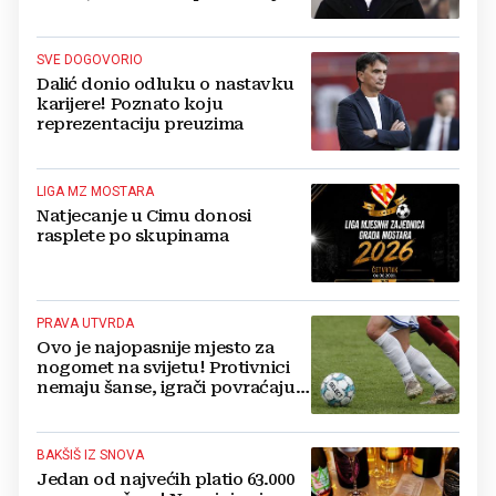
druge ključne funkcije
SVE DOGOVORIO
Dalić donio odluku o nastavku
karijere! Poznato koju
reprezentaciju preuzima
LIGA MZ MOSTARA
Natjecanje u Cimu donosi
rasplete po skupinama
PRAVA UTVRDA
Ovo je najopasnije mjesto za
nogomet na svijetu! Protivnici
nemaju šanse, igrači povraćaju,
bore za zrak...
BAKŠIŠ IZ SNOVA
Jedan od najvećih platio 63.000