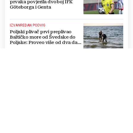
prvaka povjerila dvoboj IFK
Göteborga i Genta
IZVANREDAN PODVIG
Poljski plivač prvi preplivao
Baltičko more od Švedske do
Poljske: Proveo više od dva dana
u vodi
NATJECANJE U CIMU
Nastavljena uzbuđenja na Ligi
mjesnih zajednica grada
Mostara
TRAGEDIJA U BORILAČKOM SPORTU
Preminuo MMA borac u 34.
godini, pronađen mrtav u svom
domu
OŽIVLJEN PROJEKT IZ 2017. GODINE