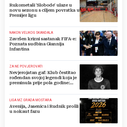
Rukometaši 'Slobode' ulaze u
novu sezonu s ciljem povratka u
Premijer ligu
NAKON VELIKOG SKANDALA
Završen krizni sastanak FIFA-e:
Poznata sudbina Giannija
Infantina
ZA NE POVJEROVATI
Nevjerojatan gaf: Klub čestitao
rođendan svojoj legendi koja je
preminula prije pola godine:
'Neka ovaj novi ciklus...'
LIGA MZ GRADA MOSTARA
Avenija, Jasenica i Rudnik prošli
u nokaut fazu