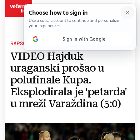
BiH
RAPSODIJA SPLIĆANA
VIDEO Hajduk
uraganski prošao u
polufinale Kupa.
Eksplodirala je 'petarda'
u mreži Varaždina (5:0)