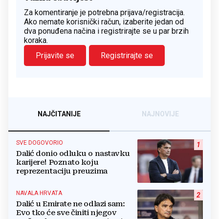
Za komentiranje je potrebna prijava/registracija.
Ako nemate korisnički račun, izaberite jedan od
dva ponuđena načina i registrirajte se u par brzih
koraka.
Prijavite se
Registrirajte se
NAJČITANIJE
NAJNOVIJE
SVE DOGOVORIO
1
Dalić donio odluku o nastavku
karijere! Poznato koju
reprezentaciju preuzima
NAVALA HRVATA
2
Dalić u Emirate ne odlazi sam:
Evo tko će sve činiti njegov