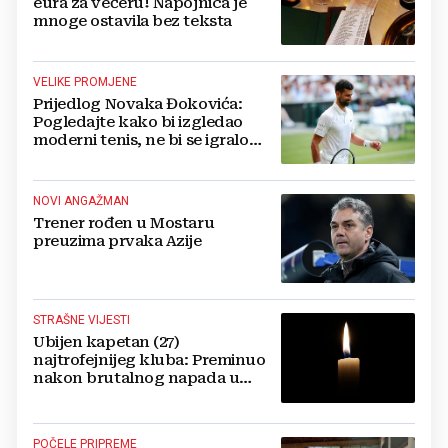
eura za večeru! Napojnica je
mnoge ostavila bez teksta
VELIKE PROMJENE
Prijedlog Novaka Đokovića:
Pogledajte kako bi izgledao
moderni tenis, ne bi se igralo
dulje od dva sata
NOVI ANGAŽMAN
Trener rođen u Mostaru
preuzima prvaka Azije
STRAŠNE VIJESTI
Ubijen kapetan (27)
najtrofejnijeg kluba: Preminuo
nakon brutalnog napada u
blizini svoje kuće
POČELE PRIPREME