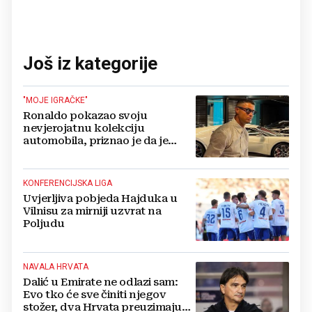
Još iz kategorije
"MOJE IGRAČKE"
Ronaldo pokazao svoju
nevjerojatnu kolekciju
automobila, priznao je da je
prestao brojiti koliko ih ima!
KONFERENCIJSKA LIGA
Uvjerljiva pobjeda Hajduka u
Vilnisu za mirniji uzvrat na
Poljudu
NAVALA HRVATA
Dalić u Emirate ne odlazi sam:
Evo tko će sve činiti njegov
stožer, dva Hrvata preuzimaju