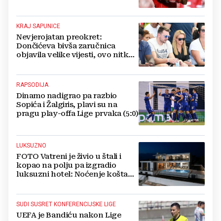
KRAJ SAPUNICE
Nevjerojatan preokret:
Dončićeva bivša zaručnica
objavila velike vijesti, ovo nitko
nije očekivao!
RAPSODIJA
Dinamo nadigrao pa razbio
Sopića i Žalgiris, plavi su na
pragu play-offa Lige prvaka (5:0)
LUKSUZNO
FOTO Vatreni je živio u štali i
kopao na polju pa izgradio
luksuzni hotel: Noćenje košta
1200 eura
SUDI SUSRET KONFERENCIJSKE LIGE
UEFA je Bandiću nakon Lige