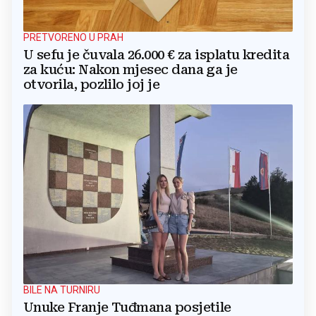
PRETVORENO U PRAH
U sefu je čuvala 26.000 € za isplatu kredita
za kuću: Nakon mjesec dana ga je
otvorila, pozlilo joj je
BILE NA TURNIRU
Unuke Franje Tuđmana posjetile