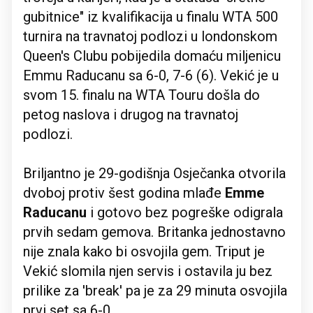
gubitnice" iz kvalifikacija u finalu WTA 500
turnira na travnatoj podlozi u londonskom
Queen's Clubu pobijedila domaću miljenicu
Emmu Raducanu sa 6-0, 7-6 (6). Vekić je u
svom 15. finalu na WTA Touru došla do
petog naslova i drugog na travnatoj
podlozi.
Briljantno je 29-godišnja Osječanka otvorila
dvoboj protiv šest godina mlađe
Emme
Raducanu
i gotovo bez pogreške odigrala
prvih sedam gemova. Britanka jednostavno
nije znala kako bi osvojila gem. Triput je
Vekić slomila njen servis i ostavila ju bez
prilike za 'break' pa je za 29 minuta osvojila
prvi set sa 6-0.