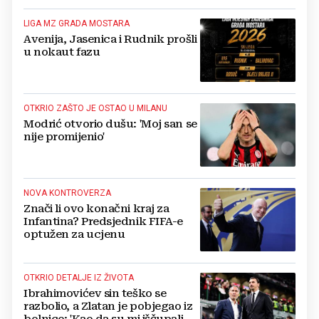
LIGA MZ GRADA MOSTARA
Avenija, Jasenica i Rudnik prošli
u nokaut fazu
OTKRIO ZAŠTO JE OSTAO U MILANU
Modrić otvorio dušu: 'Moj san se
nije promijenio'
NOVA KONTROVERZA
Znači li ovo konačni kraj za
Infantina? Predsjednik FIFA-e
optužen za ucjenu
OTKRIO DETALJE IZ ŽIVOTA
Ibrahimovićev sin teško se
razbolio, a Zlatan je pobjegao iz