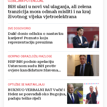
OZBILJAN POTENCIJAL
BiH ulazi u novi val ulaganja, ali zelena
tranzicija mora odmah misliti i na kraj
životnog vijeka vjetroelektrana
SVE DOGOVORIO
Dalić donio odluku o nastavku
karijere! Poznato koju
reprezentaciju preuzima
ISCRPNO OBRAZLOŽILI RAZLOGE
HSP BiH podnio apelaciju
Ustavnom sudu BiH protiv
ovjere kandidature Slavena
Kovačevića
OPTUŽBE SE NASTAVLJAJU
BUKNUO VERBALNI RAT Vučić i
Helez se posvađali oko Bugojna,
padaju teške riječi