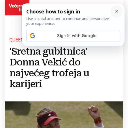
BiH
QUEEN'S CLUB
'Sretna gubitnica'
Donna Vekić do
najvećeg trofeja u
karijeri