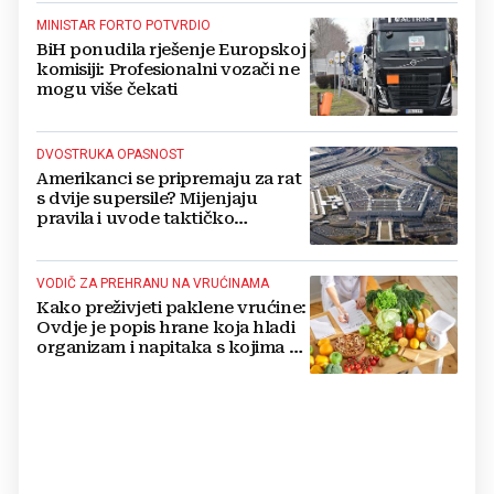
MINISTAR FORTO POTVRDIO
BiH ponudila rješenje Europskoj
komisiji: Profesionalni vozači ne
mogu više čekati
DVOSTRUKA OPASNOST
Amerikanci se pripremaju za rat
s dvije supersile? Mijenjaju
pravila i uvode taktičko
nuklearno oružje
VODIČ ZA PREHRANU NA VRUĆINAMA
Kako preživjeti paklene vrućine:
Ovdje je popis hrane koja hladi
organizam i napitaka s kojima si
činite 'medvjeđu uslugu'