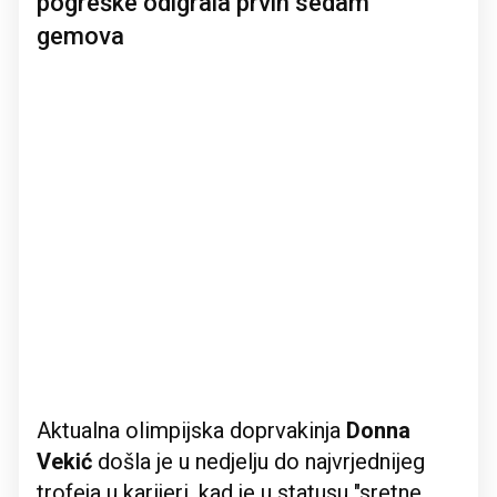
pogreške odigrala prvih sedam
gemova
Aktualna olimpijska doprvakinja
Donna
Vekić
došla je u nedjelju do najvrjednijeg
trofeja u karijeri, kad je u statusu "sretne