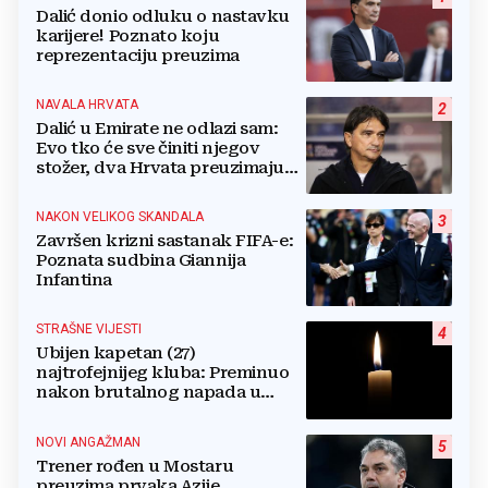
Dalić donio odluku o nastavku
karijere! Poznato koju
reprezentaciju preuzima
NAVALA HRVATA
2
Dalić u Emirate ne odlazi sam:
Evo tko će sve činiti njegov
stožer, dva Hrvata preuzimaju
druge ključne funkcije
NAKON VELIKOG SKANDALA
3
Završen krizni sastanak FIFA-e:
Poznata sudbina Giannija
Infantina
STRAŠNE VIJESTI
4
Ubijen kapetan (27)
najtrofejnijeg kluba: Preminuo
nakon brutalnog napada u
blizini svoje kuće
NOVI ANGAŽMAN
5
Trener rođen u Mostaru
preuzima prvaka Azije