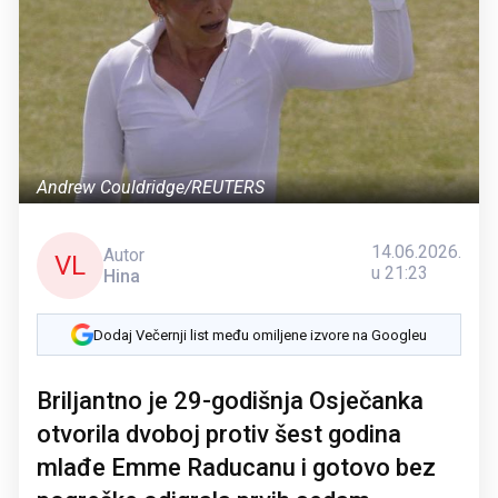
Andrew Couldridge/REUTERS
14.06.2026.
Autor
VL
u 21:23
Hina
Dodaj Večernji list među omiljene izvore na Googleu
Briljantno je 29-godišnja Osječanka
otvorila dvoboj protiv šest godina
mlađe Emme Raducanu i gotovo bez