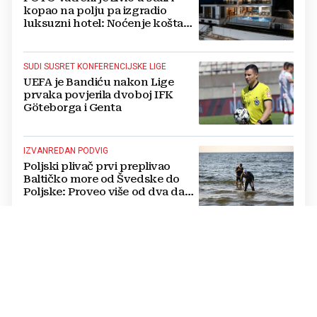
kopao na polju pa izgradio
luksuzni hotel: Noćenje košta
1200 eura
SUDI SUSRET KONFERENCIJSKE LIGE
UEFA je Bandiću nakon Lige
prvaka povjerila dvoboj IFK
Göteborga i Genta
IZVANREDAN PODVIG
Poljski plivač prvi preplivao
Baltičko more od Švedske do
Poljske: Proveo više od dva dana
u vodi
NATJECANJE U CIMU
Nastavljena uzbuđenja na Ligi
mjesnih zajednica grada
Mostara