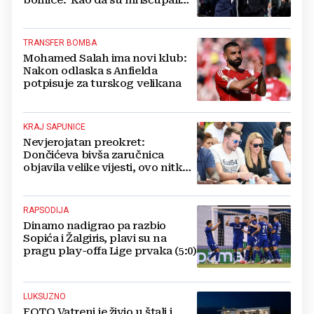
bolnice: 'Kao da su mi iščupali
srce'
TRANSFER BOMBA
Mohamed Salah ima novi klub:
Nakon odlaska s Anfielda
potpisuje za turskog velikana
KRAJ SAPUNICE
Nevjerojatan preokret:
Dončićeva bivša zaručnica
objavila velike vijesti, ovo nitko
nije očekivao!
RAPSODIJA
Dinamo nadigrao pa razbio
Sopića i Žalgiris, plavi su na
pragu play-offa Lige prvaka (5:0)
LUKSUZNO
FOTO Vatreni je živio u štali i