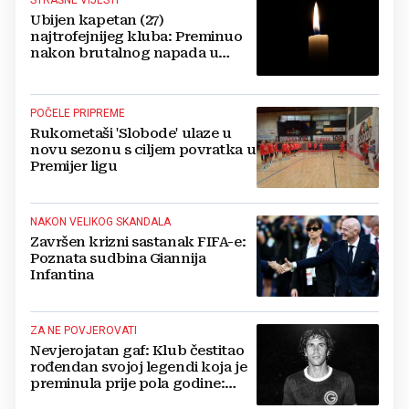
STRAŠNE VIJESTI
Ubijen kapetan (27)
najtrofejnijeg kluba: Preminuo
nakon brutalnog napada u
blizini svoje kuće
POČELE PRIPREME
Rukometaši 'Slobode' ulaze u
novu sezonu s ciljem povratka u
Premijer ligu
NAKON VELIKOG SKANDALA
Završen krizni sastanak FIFA-e:
Poznata sudbina Giannija
Infantina
ZA NE POVJEROVATI
Nevjerojatan gaf: Klub čestitao
rođendan svojoj legendi koja je
preminula prije pola godine:
'Neka ovaj novi ciklus...'