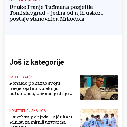
BILE NA TURNIRU
Unuke Franje Tuđmana posjetile
Tomislavgrad – jedna od njih uskoro
postaje stanovnica Mrkodola
Još iz kategorije
"MOJE IGRAČKE"
Ronaldo pokazao svoju
nevjerojatnu kolekciju
automobila, priznao je da je
prestao brojiti koliko ih ima!
KONFERENCIJSKA LIGA
Uvjerljiva pobjeda Hajduka u
Vilnisu za mirniji uzvrat na