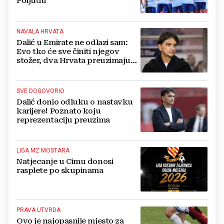
Poljudu
NAVALA HRVATA
Dalić u Emirate ne odlazi sam:
Evo tko će sve činiti njegov
stožer, dva Hrvata preuzimaju
druge ključne funkcije
SVE DOGOVORIO
Dalić donio odluku o nastavku
karijere! Poznato koju
reprezentaciju preuzima
LIGA MZ MOSTARA
Natjecanje u Cimu donosi
rasplete po skupinama
PRAVA UTVRDA
Ovo je najopasnije mjesto za