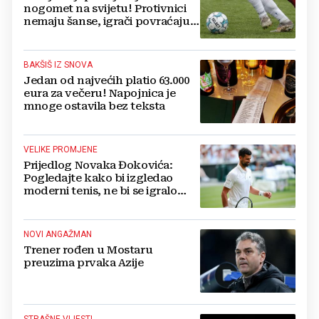
nogomet na svijetu! Protivnici
nemaju šanse, igrači povraćaju,
bore za zrak...
BAKŠIŠ IZ SNOVA
Jedan od najvećih platio 63.000
eura za večeru! Napojnica je
mnoge ostavila bez teksta
VELIKE PROMJENE
Prijedlog Novaka Đokovića:
Pogledajte kako bi izgledao
moderni tenis, ne bi se igralo
dulje od dva sata
NOVI ANGAŽMAN
Trener rođen u Mostaru
preuzima prvaka Azije