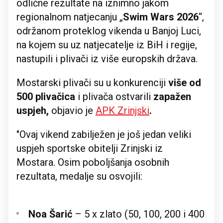
odlične rezultate na iznimno jakom
regionalnom natjecanju „
Swim Wars 2026
“,
održanom proteklog vikenda u Banjoj Luci,
na kojem su uz natjecatelje iz BiH i regije,
nastupili i plivači iz više europskih država.
Mostarski plivači su u konkurenciji
više od
500 plivačica
i plivača ostvarili
zapažen
uspjeh,
objavio je
APK Zrinjski
.
"Ovaj vikend zabilježen je još jedan veliki
uspjeh sportske obitelji Zrinjski iz
Mostara. Osim poboljšanja osobnih
rezultata, medalje su osvojili:
Noa Šarić
– 5 x zlato (50, 100, 200 i 400