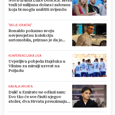
Nova drama Luke Dončića: Bivša
traži 50 milijuna dolara i zabranu
koja bi mogla uništiti zvijezdu
"MOJE IGRAČKE"
Ronaldo pokazao svoju
nevjerojatnu kolekciju
automobila, priznao je da je
prestao brojiti koliko ih ima!
KONFERENCIJSKA LIGA
Uvjerljiva pobjeda Hajduka u
Vilnisu za mirniji uzvrat na
Poljudu
NAVALA HRVATA
Dalić u Emirate ne odlazi sam:
Evo tko će sve činiti njegov
stožer, dva Hrvata preuzimaju
druge ključne funkcije