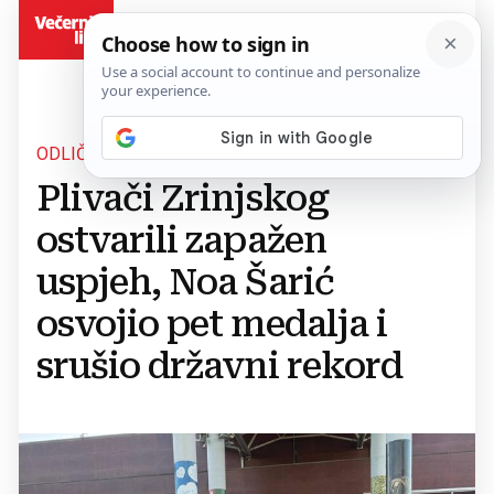
BiH
ODLIČNI REZULTATI
Plivači Zrinjskog
ostvarili zapažen
uspjeh, Noa Šarić
osvojio pet medalja i
srušio državni rekord