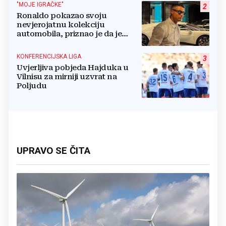
"MOJE IGRAČKE"
2
Ronaldo pokazao svoju
nevjerojatnu kolekciju
automobila, priznao je da je
prestao brojiti koliko ih ima!
KONFERENCIJSKA LIGA
3
Uvjerljiva pobjeda Hajduka u
Vilnisu za mirniji uzvrat na
Poljudu
UPRAVO SE ČITA