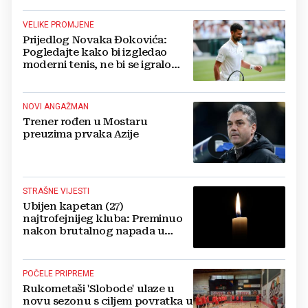
VELIKE PROMJENE
Prijedlog Novaka Đokovića:
Pogledajte kako bi izgledao
moderni tenis, ne bi se igralo
dulje od dva sata
NOVI ANGAŽMAN
Trener rođen u Mostaru
preuzima prvaka Azije
STRAŠNE VIJESTI
Ubijen kapetan (27)
najtrofejnijeg kluba: Preminuo
nakon brutalnog napada u
blizini svoje kuće
POČELE PRIPREME
Rukometaši 'Slobode' ulaze u
novu sezonu s ciljem povratka u