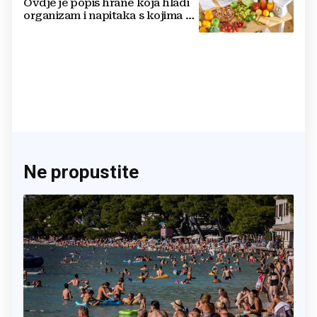
Ovdje je popis hrane koja hladi
organizam i napitaka s kojima si
činite 'medvjeđu uslugu'
Ne propustite