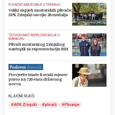
PLIVAČKO NATJECANJE U TREBINJU
Veliki uspjeh mostarskih plivača:
SPK Zrinjski osvojio 28 medalja
'ČETVEROMEČ REPREZENTACIJA' U
MARIBORU
Plivači mostarskog Zrinjskog
nastupili za reprezentaciju BiH
Provjerite imate li svaki mjesec
pravo na 720 eura državnog
novca
KLJUČNE RIJEČI
APK Zrinjski
plivači
Plivanje