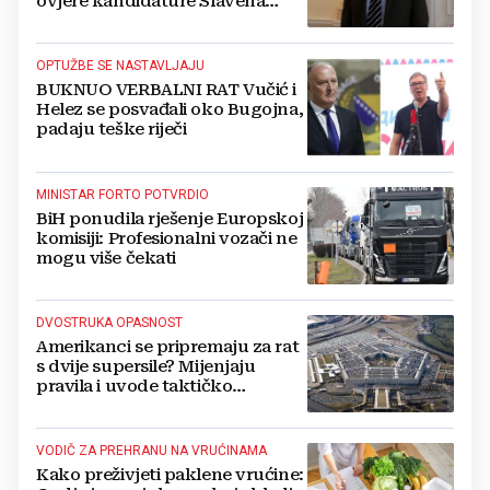
ovjere kandidature Slavena
Kovačevića
OPTUŽBE SE NASTAVLJAJU
BUKNUO VERBALNI RAT Vučić i
Helez se posvađali oko Bugojna,
padaju teške riječi
MINISTAR FORTO POTVRDIO
BiH ponudila rješenje Europskoj
komisiji: Profesionalni vozači ne
mogu više čekati
DVOSTRUKA OPASNOST
Amerikanci se pripremaju za rat
s dvije supersile? Mijenjaju
pravila i uvode taktičko
nuklearno oružje
VODIČ ZA PREHRANU NA VRUĆINAMA
Kako preživjeti paklene vrućine: