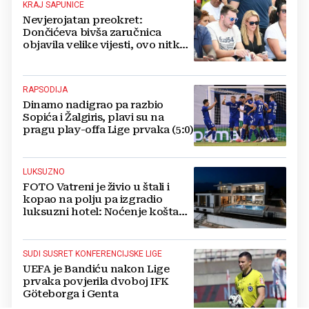
KRAJ SAPUNICE
Nevjerojatan preokret:
Dončićeva bivša zaručnica
objavila velike vijesti, ovo nitko
nije očekivao!
RAPSODIJA
Dinamo nadigrao pa razbio
Sopića i Žalgiris, plavi su na
pragu play-offa Lige prvaka (5:0)
LUKSUZNO
FOTO Vatreni je živio u štali i
kopao na polju pa izgradio
luksuzni hotel: Noćenje košta
1200 eura
SUDI SUSRET KONFERENCIJSKE LIGE
UEFA je Bandiću nakon Lige
prvaka povjerila dvoboj IFK
Göteborga i Genta