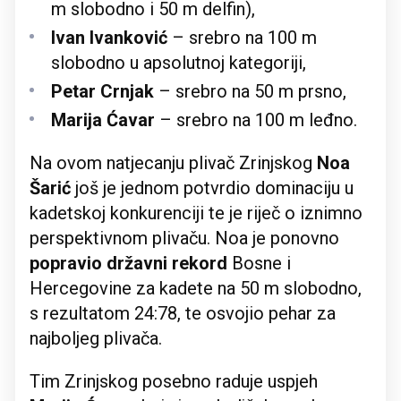
m slobodno i 50 m delfin),
Ivan Ivanković
– srebro na 100 m
slobodno u apsolutnoj kategoriji,
Petar Crnjak
– srebro na 50 m prsno,
Marija Ćavar
– srebro na 100 m leđno.
Na ovom natjecanju plivač Zrinjskog
Noa
Šarić
još je jednom potvrdio dominaciju u
kadetskoj konkurenciji te je riječ o iznimno
perspektivnom plivaču. Noa je ponovno
popravio državni rekord
Bosne i
Hercegovine za kadete na 50 m slobodno,
s rezultatom 24:78, te osvojio pehar za
najboljeg plivača.
Tim Zrinjskog posebno raduje uspjeh