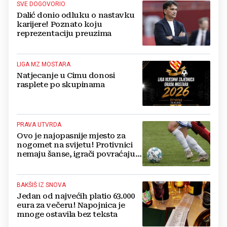
SVE DOGOVORIO
Dalić donio odluku o nastavku
karijere! Poznato koju
reprezentaciju preuzima
LIGA MZ MOSTARA
Natjecanje u Cimu donosi
rasplete po skupinama
PRAVA UTVRDA
Ovo je najopasnije mjesto za
nogomet na svijetu! Protivnici
nemaju šanse, igrači povraćaju,
bore za zrak...
BAKŠIŠ IZ SNOVA
Jedan od najvećih platio 63.000
eura za večeru! Napojnica je
mnoge ostavila bez teksta