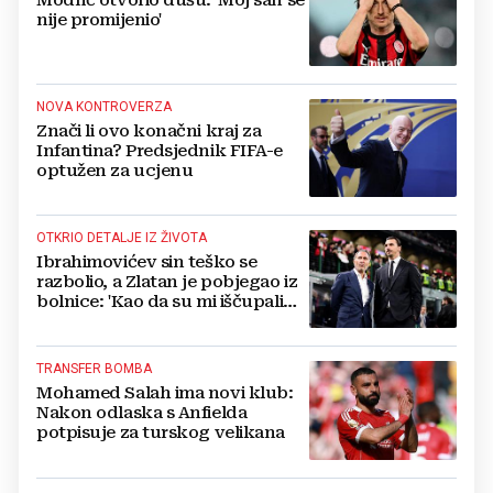
Modrić otvorio dušu: 'Moj san se
nije promijenio'
NOVA KONTROVERZA
Znači li ovo konačni kraj za
Infantina? Predsjednik FIFA-e
optužen za ucjenu
OTKRIO DETALJE IZ ŽIVOTA
Ibrahimovićev sin teško se
razbolio, a Zlatan je pobjegao iz
bolnice: 'Kao da su mi iščupali
srce'
TRANSFER BOMBA
Mohamed Salah ima novi klub:
Nakon odlaska s Anfielda
potpisuje za turskog velikana