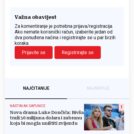
Važna obavijest
Za komentiranje je potrebna prijava/registracija.
Ako nemate korisnički račun, izaberite jedan od
dva ponuđena načina i registrirajte se u par brzih
koraka.
Prijavite se
Registrirajte se
NAJČITANIJE
NAJNOVIJE
NASTAVAK SAPUNICE
1
Nova drama Luke Dončića: Bivša
traži 50 milijuna dolara i zabranu
koja bi mogla uništiti zvijezdu