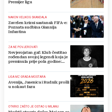
Premijer ligu
NAKON VELIKOG SKANDALA
Završen krizni sastanak FIFA-e:
Poznata sudbina Giannija
Infantina
ZA NE POVJEROVATI
Nevjerojatan gaf: Klub čestitao
rođendan svojoj legendi koja je
preminula prije pola godine:
'Neka ovaj novi ciklus...'
LIGA MZ GRADA MOSTARA
Avenija, Jasenica i Rudnik prošli
u nokaut fazu
OTKRIO ZAŠTO JE OSTAO U MILANU