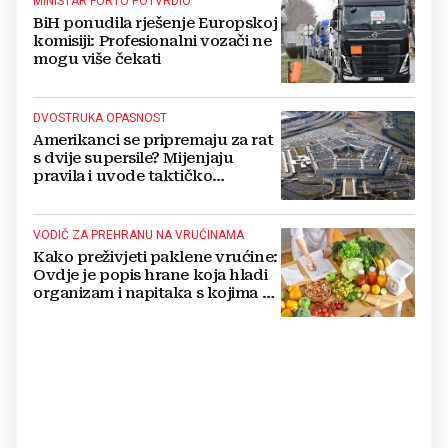
MINISTAR FORTO POTVRDIO
BiH ponudila rješenje Europskoj
komisiji: Profesionalni vozači ne
mogu više čekati
DVOSTRUKA OPASNOST
Amerikanci se pripremaju za rat
s dvije supersile? Mijenjaju
pravila i uvode taktičko
nuklearno oružje
VODIČ ZA PREHRANU NA VRUĆINAMA
Kako preživjeti paklene vrućine:
Ovdje je popis hrane koja hladi
organizam i napitaka s kojima si
činite 'medvjeđu uslugu'