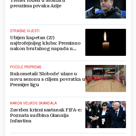
Trener rođen u Mostaru
preuzima prvaka Azije
STRAŠNE VIJESTI
Ubijen kapetan (27)
najtrofejnijeg kluba: Preminuo
nakon brutalnog napada u
blizini svoje kuće
POČELE PRIPREME
Rukometaši 'Slobode' ulaze u
novu sezonu s ciljem povratka u
Premijer ligu
NAKON VELIKOG SKANDALA
Završen krizni sastanak FIFA-e:
Poznata sudbina Giannija
Infantina