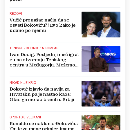
REZOVI
Vučić pronašao način da se
osveti Đokoviću?! Evo kako je
udario po njemu
TENISKI IZBORNIK ZA KOMPAS
Ivan Dodig: Posljednji meč igrat
ću na otvorenju Teniskog
centra u Međugorju. Možemo
imati tri puta više sportaša iz
naših krajeva
NIKAD NIJE KRIO
Đoković izjavio da navija za
Hrvatsku pa je nastao kaos:
Otac ga morao braniti u Srbiji
SPORTSKI VELIKANI
Ronaldo se naklonio Đokoviću:
'On je za mene primjer, imamo