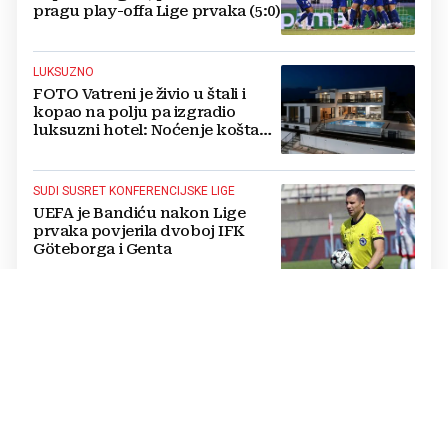
pragu play-offa Lige prvaka (5:0)
LUKSUZNO
FOTO Vatreni je živio u štali i
kopao na polju pa izgradio
luksuzni hotel: Noćenje košta
1200 eura
SUDI SUSRET KONFERENCIJSKE LIGE
UEFA je Bandiću nakon Lige
prvaka povjerila dvoboj IFK
Göteborga i Genta
IZVANREDAN PODVIG
Poljski plivač prvi preplivao
Baltičko more od Švedske do
Poljske: Proveo više od dva dana
u vodi
NATJECANJE U CIMU