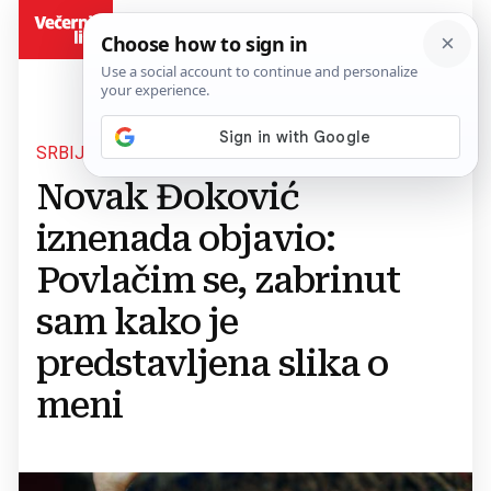
BiH
SRBIJANSKI TENISAČ
Novak Đoković
iznenada objavio:
Povlačim se, zabrinut
sam kako je
predstavljena slika o
meni