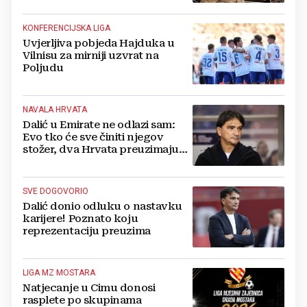
KONFERENCIJSKA LIGA
Uvjerljiva pobjeda Hajduka u
Vilnisu za mirniji uzvrat na
Poljudu
NAVALA HRVATA
Dalić u Emirate ne odlazi sam:
Evo tko će sve činiti njegov
stožer, dva Hrvata preuzimaju
druge ključne funkcije
SVE DOGOVORIO
Dalić donio odluku o nastavku
karijere! Poznato koju
reprezentaciju preuzima
LIGA MZ MOSTARA
Natjecanje u Cimu donosi
rasplete po skupinama