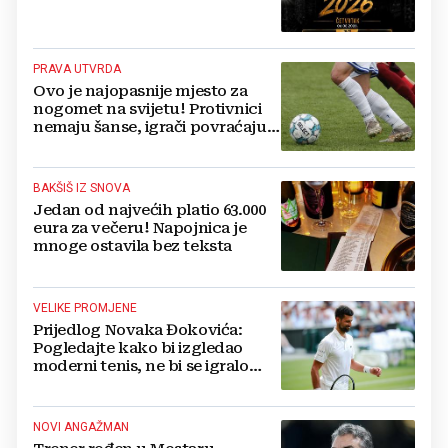
PRAVA UTVRDA
Ovo je najopasnije mjesto za
nogomet na svijetu! Protivnici
nemaju šanse, igrači povraćaju,
bore za zrak...
BAKŠIŠ IZ SNOVA
Jedan od najvećih platio 63.000
eura za večeru! Napojnica je
mnoge ostavila bez teksta
VELIKE PROMJENE
Prijedlog Novaka Đokovića:
Pogledajte kako bi izgledao
moderni tenis, ne bi se igralo
dulje od dva sata
NOVI ANGAŽMAN