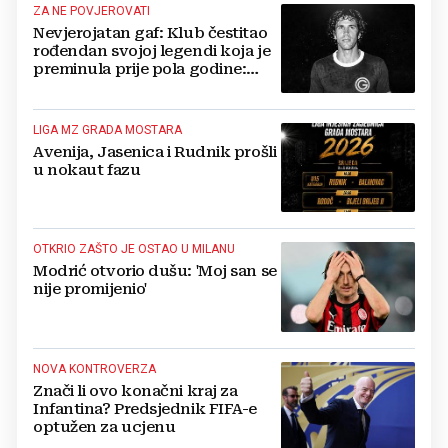
ZA NE POVJEROVATI
Nevjerojatan gaf: Klub čestitao
rođendan svojoj legendi koja je
preminula prije pola godine:
'Neka ovaj novi ciklus...'
LIGA MZ GRADA MOSTARA
Avenija, Jasenica i Rudnik prošli
u nokaut fazu
OTKRIO ZAŠTO JE OSTAO U MILANU
Modrić otvorio dušu: 'Moj san se
nije promijenio'
NOVA KONTROVERZA
Znači li ovo konačni kraj za
Infantina? Predsjednik FIFA-e
optužen za ucjenu