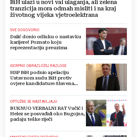
BiH ulazi u novi val ulaganja, ali zelena
tranzicija mora odmah misliti i na kraj
životnog vijeka vjetroelektrana
SVE DOGOVORIO
Dalić donio odluku o nastavku
karijere! Poznato koju
reprezentaciju preuzima
ISCRPNO OBRAZLOŽILI RAZLOGE
HSP BiH podnio apelaciju
Ustavnom sudu BiH protiv
ovjere kandidature Slavena
Kovačevića
OPTUŽBE SE NASTAVLJAJU
BUKNUO VERBALNI RAT Vučić i
Helez se posvađali oko Bugojna,
padaju teške riječi