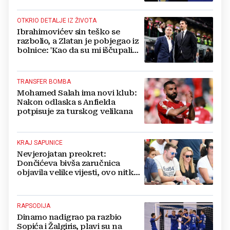
OTKRIO DETALJE IZ ŽIVOTA
Ibrahimovićev sin teško se
razbolio, a Zlatan je pobjegao iz
bolnice: 'Kao da su mi iščupali
srce'
TRANSFER BOMBA
Mohamed Salah ima novi klub:
Nakon odlaska s Anfielda
potpisuje za turskog velikana
KRAJ SAPUNICE
Nevjerojatan preokret:
Dončićeva bivša zaručnica
objavila velike vijesti, ovo nitko
nije očekivao!
RAPSODIJA
Dinamo nadigrao pa razbio
Sopića i Žalgiris, plavi su na