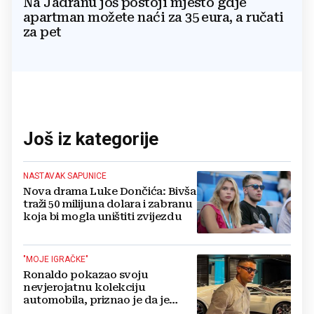
Na Jadranu još postoji mjesto gdje
apartman možete naći za 35 eura, a ručati
za pet
Još iz kategorije
NASTAVAK SAPUNICE
Nova drama Luke Dončića: Bivša
traži 50 milijuna dolara i zabranu
koja bi mogla uništiti zvijezdu
"MOJE IGRAČKE"
Ronaldo pokazao svoju
nevjerojatnu kolekciju
automobila, priznao je da je
prestao brojiti koliko ih ima!