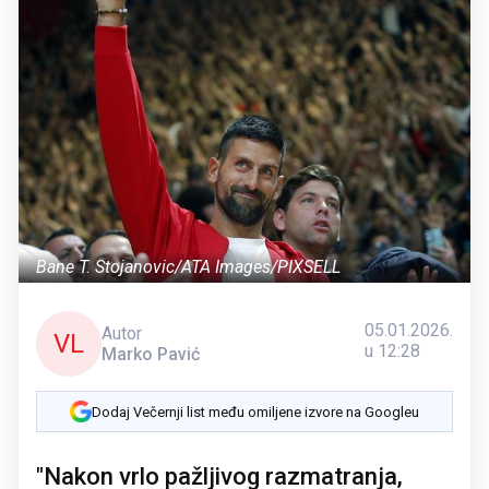
Bane T. Stojanovic/ATA Images/PIXSELL
05.01.2026.
Autor
VL
u 12:28
Marko Pavić
Dodaj Večernji list među omiljene izvore na Googleu
"Nakon vrlo pažljivog razmatranja,