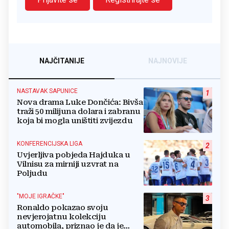
NAJČITANIJE
NAJNOVIJE
NASTAVAK SAPUNICE
1
Nova drama Luke Dončića: Bivša
traži 50 milijuna dolara i zabranu
koja bi mogla uništiti zvijezdu
KONFERENCIJSKA LIGA
2
Uvjerljiva pobjeda Hajduka u
Vilnisu za mirniji uzvrat na
Poljudu
"MOJE IGRAČKE"
3
Ronaldo pokazao svoju
nevjerojatnu kolekciju
automobila, priznao je da je