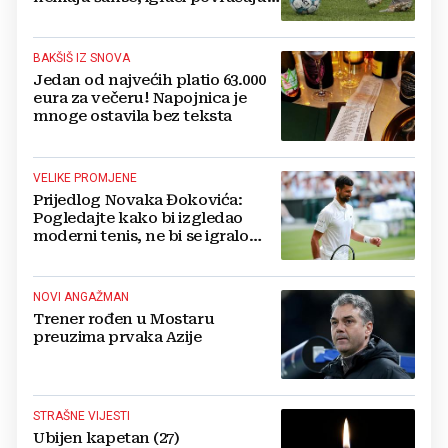
bore za zrak...
BAKŠIŠ IZ SNOVA
Jedan od najvećih platio 63.000
eura za večeru! Napojnica je
mnoge ostavila bez teksta
VELIKE PROMJENE
Prijedlog Novaka Đokovića:
Pogledajte kako bi izgledao
moderni tenis, ne bi se igralo
dulje od dva sata
NOVI ANGAŽMAN
Trener rođen u Mostaru
preuzima prvaka Azije
STRAŠNE VIJESTI
Ubijen kapetan (27)