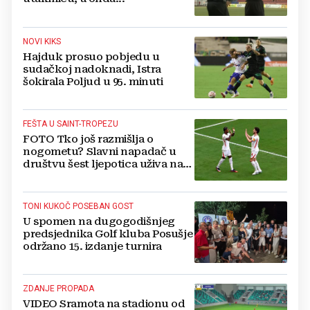
NOVI KIKS
Hajduk prosuo pobjedu u
sudačkoj nadoknadi, Istra
šokirala Poljud u 95. minuti
FEŠTA U SAINT-TROPEZU
FOTO Tko još razmišlja o
nogometu? Slavni napadač u
društvu šest ljepotica uživa na
luksuznoj jahti
TONI KUKOČ POSEBAN GOST
U spomen na dugogodišnjeg
predsjednika Golf kluba Posušje
održano 15. izdanje turnira
ZDANJE PROPADA
VIDEO Sramota na stadionu od