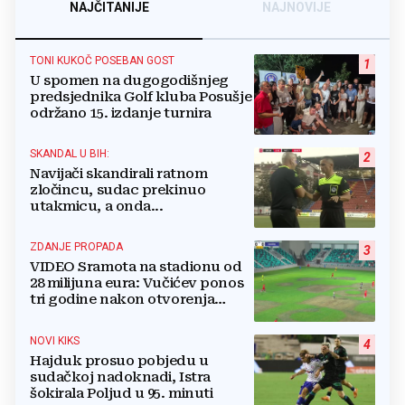
NAJČITANIJE
NAJNOVIJE
TONI KUKOČ POSEBAN GOST
1
U spomen na dugogodišnjeg
predsjednika Golf kluba Posušje
održano 15. izdanje turnira
SKANDAL U BIH:
2
Navijači skandirali ratnom
zločincu, sudac prekinuo
utakmicu, a onda...
ZDANJE PROPADA
3
VIDEO Sramota na stadionu od
28 milijuna eura: Vučićev ponos
tri godine nakon otvorenja
ostao bez trave
NOVI KIKS
4
Hajduk prosuo pobjedu u
sudačkoj nadoknadi, Istra
šokirala Poljud u 95. minuti