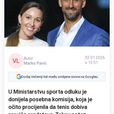
02.01.2026.
Autor
VL
u 13:51
Marko Pavić
Dodaj Večernji list među omiljene izvore na Googleu
U Ministarstvu sporta odluku je
donijela posebna komisija, koja je
očito procijenila da tenis dobiva