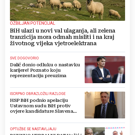
OZBILJAN POTENCIJAL
BiH ulazi u novi val ulaganja, ali zelena
tranzicija mora odmah misliti i na kraj
životnog vijeka vjetroelektrana
SVE DOGOVORIO
Dalić donio odluku o nastavku
karijere! Poznato koju
reprezentaciju preuzima
ISCRPNO OBRAZLOŽILI RAZLOGE
HSP BiH podnio apelaciju
Ustavnom sudu BiH protiv
ovjere kandidature Slavena
Kovačevića
OPTUŽBE SE NASTAVLJAJU