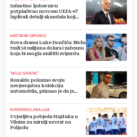
Infantino ljubavnicu
potplaćivao novcem UEFA-e?
Isplivali detalji skandala koji
potresa FIFA-u
NASTAVAK SAPUNICE
Nova drama Luke Dončića: Bivša
traži 50 milijuna dolara i zabranu
koja bi mogla uništiti zvijezdu
"MOJE IGRAČKE"
Ronaldo pokazao svoju
nevjerojatnu kolekciju
automobila, priznao je da je
prestao brojiti koliko ih ima!
KONFERENCIJSKA LIGA
Uvjerljiva pobjeda Hajduka u
Vilnisu za mirniji uzvrat na
Poljudu