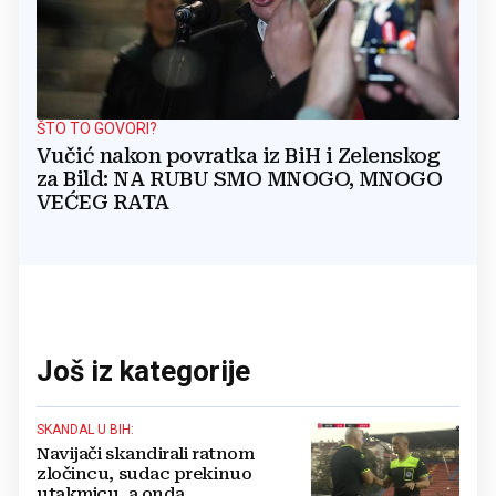
ŠTO TO GOVORI?
Vučić nakon povratka iz BiH i Zelenskog
za Bild: NA RUBU SMO MNOGO, MNOGO
VEĆEG RATA
Još iz kategorije
SKANDAL U BIH:
Navijači skandirali ratnom
zločincu, sudac prekinuo
utakmicu, a onda...