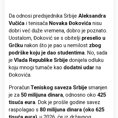
Da odnosi predsjednika Srbije
Aleksandra
Vučića
i tenisača
Novaka Đokovića
nisu
dobri već duže vremena, dobro je poznato.
Uostalom, Đoković se s obitelji
preselio u
Grčku
nakon što je pao u nemilost
zbog
podrške koju je dao
studentima
. No, sada
je
Vlada Republike Srbije
donijela odluku
koju mnogi tumače kao
dodatni udar
na
Đokovića.
Proračun
Teniskog saveza Srbije
smanjen
je za
50 milijuna dinara
, odnosno oko
425
tisuća eura
. Dok je prošle godine savez
raspolagao s
80 milijuna dinara (oko 625
tisuća eura)
, u 2026. će iz državnog