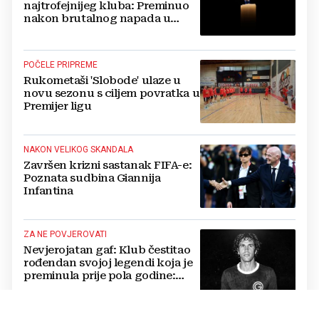
najtrofejnijeg kluba: Preminuo
nakon brutalnog napada u
blizini svoje kuće
POČELE PRIPREME
Rukometaši 'Slobode' ulaze u
novu sezonu s ciljem povratka u
Premijer ligu
NAKON VELIKOG SKANDALA
Završen krizni sastanak FIFA-e:
Poznata sudbina Giannija
Infantina
ZA NE POVJEROVATI
Nevjerojatan gaf: Klub čestitao
rođendan svojoj legendi koja je
preminula prije pola godine:
'Neka ovaj novi ciklus...'