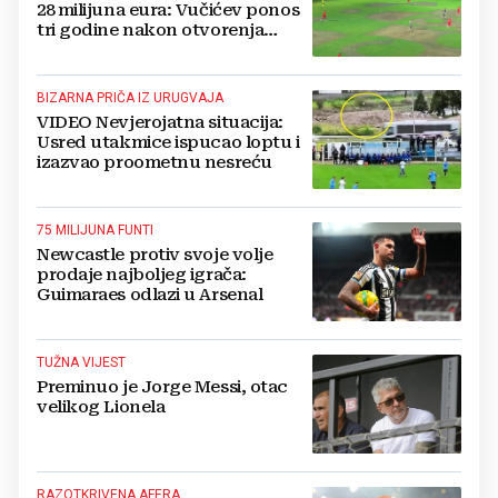
28 milijuna eura: Vučićev ponos
tri godine nakon otvorenja
ostao bez trave
BIZARNA PRIČA IZ URUGVAJA
VIDEO Nevjerojatna situacija:
Usred utakmice ispucao loptu i
izazvao proometnu nesreću
75 MILIJUNA FUNTI
Newcastle protiv svoje volje
prodaje najboljeg igrača:
Guimaraes odlazi u Arsenal
TUŽNA VIJEST
Preminuo je Jorge Messi, otac
velikog Lionela
RAZOTKRIVENA AFERA