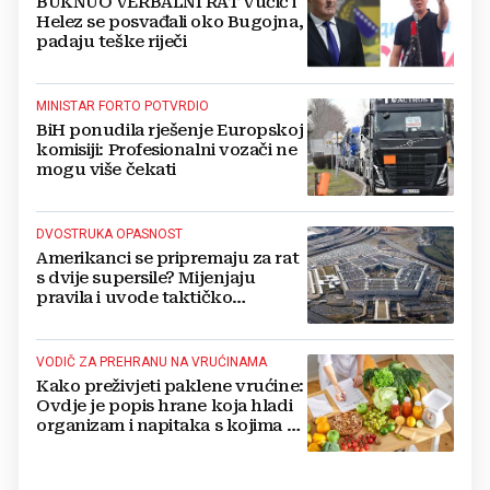
BUKNUO VERBALNI RAT Vučić i
Helez se posvađali oko Bugojna,
padaju teške riječi
MINISTAR FORTO POTVRDIO
BiH ponudila rješenje Europskoj
komisiji: Profesionalni vozači ne
mogu više čekati
DVOSTRUKA OPASNOST
Amerikanci se pripremaju za rat
s dvije supersile? Mijenjaju
pravila i uvode taktičko
nuklearno oružje
VODIČ ZA PREHRANU NA VRUĆINAMA
Kako preživjeti paklene vrućine:
Ovdje je popis hrane koja hladi
organizam i napitaka s kojima si
činite 'medvjeđu uslugu'