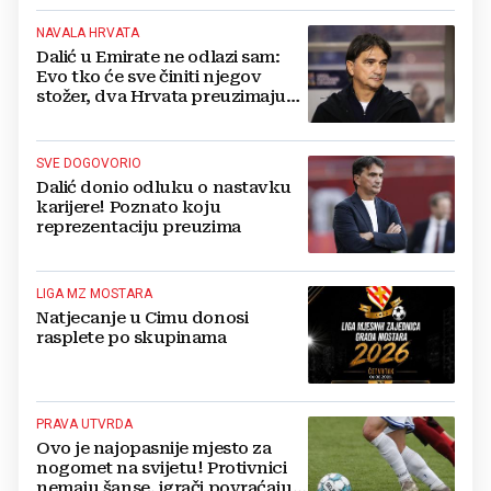
NAVALA HRVATA
Dalić u Emirate ne odlazi sam:
Evo tko će sve činiti njegov
stožer, dva Hrvata preuzimaju
druge ključne funkcije
SVE DOGOVORIO
Dalić donio odluku o nastavku
karijere! Poznato koju
reprezentaciju preuzima
LIGA MZ MOSTARA
Natjecanje u Cimu donosi
rasplete po skupinama
PRAVA UTVRDA
Ovo je najopasnije mjesto za
nogomet na svijetu! Protivnici
nemaju šanse, igrači povraćaju,