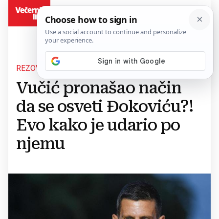
BiH
REZOVI
Vučić pronašao način
da se osveti Đokoviću?!
Evo kako je udario po
njemu