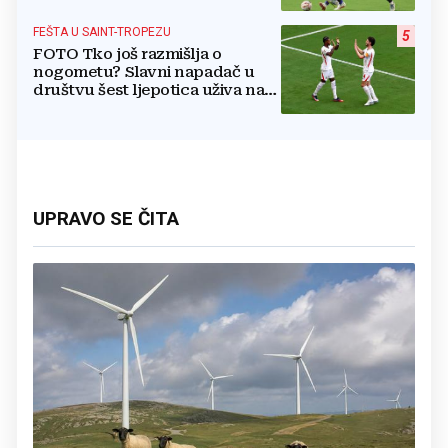
FEŠTA U SAINT-TROPEZU
5
FOTO Tko još razmišlja o
nogometu? Slavni napadač u
društvu šest ljepotica uživa na
luksuznoj jahti
UPRAVO SE ČITA