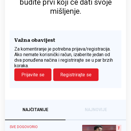
budite prvi koji će dati svoje
mišljenje.
Važna obavijest
Za komentiranje je potrebna prijava/registracija.
Ako nemate korisnički račun, izaberite jedan od
dva ponuđena načina i registrirajte se u par brzih
koraka.
Prijavite se
Registrirajte se
NAJČITANIJE
NAJNOVIJE
SVE DOGOVORIO
1