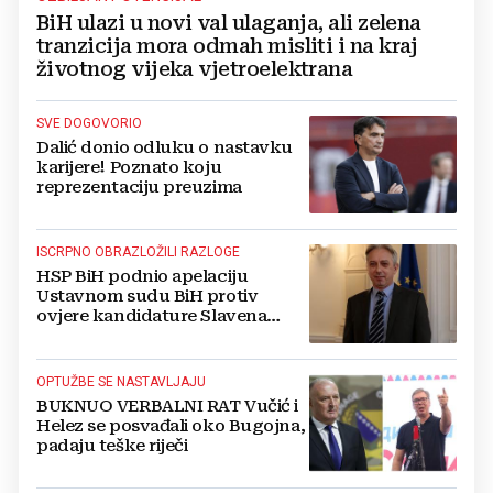
BiH ulazi u novi val ulaganja, ali zelena
tranzicija mora odmah misliti i na kraj
životnog vijeka vjetroelektrana
SVE DOGOVORIO
Dalić donio odluku o nastavku
karijere! Poznato koju
reprezentaciju preuzima
ISCRPNO OBRAZLOŽILI RAZLOGE
HSP BiH podnio apelaciju
Ustavnom sudu BiH protiv
ovjere kandidature Slavena
Kovačevića
OPTUŽBE SE NASTAVLJAJU
BUKNUO VERBALNI RAT Vučić i
Helez se posvađali oko Bugojna,
padaju teške riječi