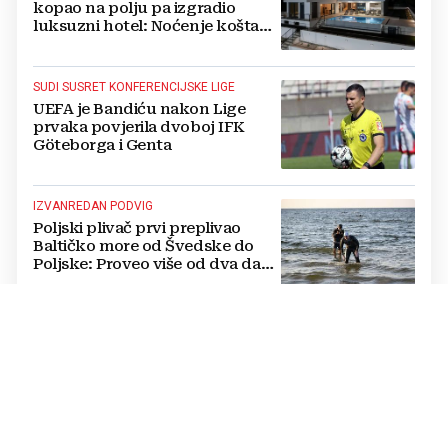
kopao na polju pa izgradio
luksuzni hotel: Noćenje košta
1200 eura
SUDI SUSRET KONFERENCIJSKE LIGE
UEFA je Bandiću nakon Lige
prvaka povjerila dvoboj IFK
Göteborga i Genta
IZVANREDAN PODVIG
Poljski plivač prvi preplivao
Baltičko more od Švedske do
Poljske: Proveo više od dva dana
u vodi
NATJECANJE U CIMU
Nastavljena uzbuđenja na Ligi
mjesnih zajednica grada
Mostara
TRAGEDIJA U BORILAČKOM SPORTU