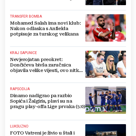
srce'
TRANSFER BOMBA
Mohamed Salah ima novi klub:
Nakon odlaska s Anfielda
potpisuje za turskog velikana
KRAJ SAPUNICE
Nevjerojatan preokret:
Dončićeva bivša zaručnica
objavila velike vijesti, ovo nitko
nije očekivao!
RAPSODIJA
Dinamo nadigrao pa razbio
Sopića i Žalgiris, plavi su na
pragu play-offa Lige prvaka (5:0)
LUKSUZNO
FOTO Vatreni je živio u štali i