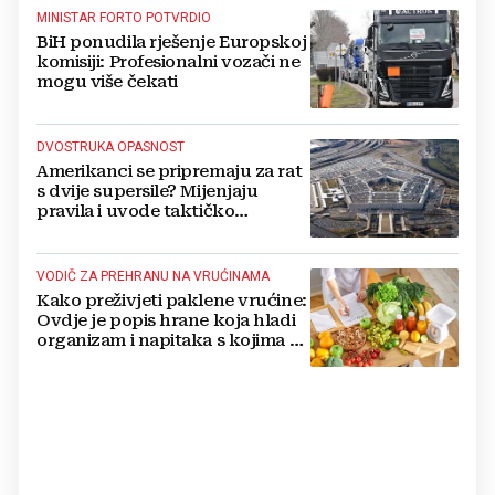
MINISTAR FORTO POTVRDIO
BiH ponudila rješenje Europskoj
komisiji: Profesionalni vozači ne
mogu više čekati
DVOSTRUKA OPASNOST
Amerikanci se pripremaju za rat
s dvije supersile? Mijenjaju
pravila i uvode taktičko
nuklearno oružje
VODIČ ZA PREHRANU NA VRUĆINAMA
Kako preživjeti paklene vrućine:
Ovdje je popis hrane koja hladi
organizam i napitaka s kojima si
činite 'medvjeđu uslugu'