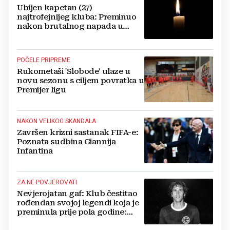
Ubijen kapetan (27)
najtrofejnijeg kluba: Preminuo
nakon brutalnog napada u
blizini svoje kuće
POČELE PRIPREME
Rukometaši 'Slobode' ulaze u
novu sezonu s ciljem povratka u
Premijer ligu
NAKON VELIKOG SKANDALA
Završen krizni sastanak FIFA-e:
Poznata sudbina Giannija
Infantina
ZA NE POVJEROVATI
Nevjerojatan gaf: Klub čestitao
rođendan svojoj legendi koja je
preminula prije pola godine:
'Neka ovaj novi ciklus...'