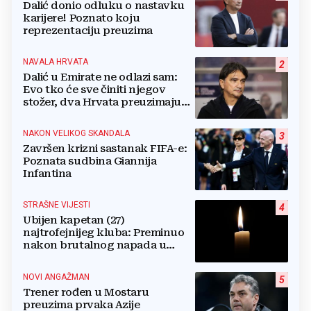
Dalić donio odluku o nastavku
karijere! Poznato koju
reprezentaciju preuzima
NAVALA HRVATA
2
Dalić u Emirate ne odlazi sam:
Evo tko će sve činiti njegov
stožer, dva Hrvata preuzimaju
druge ključne funkcije
NAKON VELIKOG SKANDALA
3
Završen krizni sastanak FIFA-e:
Poznata sudbina Giannija
Infantina
STRAŠNE VIJESTI
4
Ubijen kapetan (27)
najtrofejnijeg kluba: Preminuo
nakon brutalnog napada u
blizini svoje kuće
NOVI ANGAŽMAN
5
Trener rođen u Mostaru
preuzima prvaka Azije