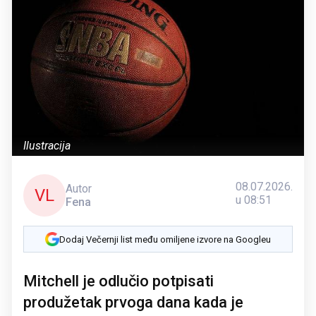
Ilustracija
08.07.2026.
Autor
VL
u 08:51
Fena
Dodaj Večernji list među omiljene izvore na Googleu
Mitchell je odlučio potpisati
produžetak prvoga dana kada je