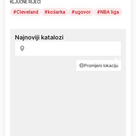
KLJUČNE RIJEČI
Cleveland
košarka
ugovor
NBA liga