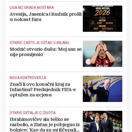
LIGA MZ GRADA MOSTARA
Avenija, Jasenica i Rudnik prošli
u nokaut fazu
OTKRIO ZAŠTO JE OSTAO U MILANU
Modrić otvorio dušu: 'Moj san se
nije promijenio'
NOVA KONTROVERZA
Znači li ovo konačni kraj za
Infantina? Predsjednik FIFA-e
optužen za ucjenu
OTKRIO DETALJE IZ ŽIVOTA
Ibrahimovićev sin teško se
razbolio, a Zlatan je pobjegao iz
bolnice: 'Kao da su mi iščupali