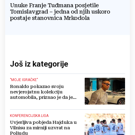
Unuke Franje Tuđmana posjetile
Tomislavgrad – jedna od njih uskoro
postaje stanovnica Mrkodola
Još iz kategorije
"MOJE IGRAČKE"
Ronaldo pokazao svoju
nevjerojatnu kolekciju
automobila, priznao je da je
prestao brojiti koliko ih ima!
KONFERENCIJSKA LIGA
Uvjerljiva pobjeda Hajduka u
Vilnisu za mirniji uzvrat na
Poljudu