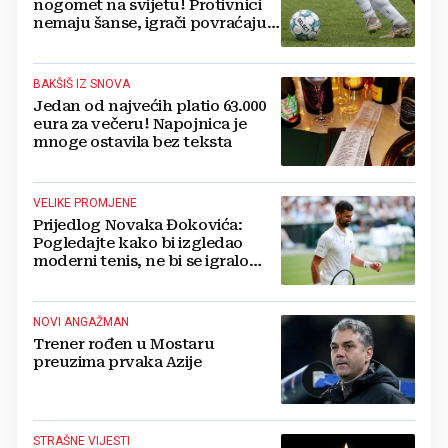
nogomet na svijetu! Protivnici
nemaju šanse, igrači povraćaju,
bore za zrak...
BAKŠIŠ IZ SNOVA
Jedan od najvećih platio 63.000
eura za večeru! Napojnica je
mnoge ostavila bez teksta
VELIKE PROMJENE
Prijedlog Novaka Đokovića:
Pogledajte kako bi izgledao
moderni tenis, ne bi se igralo
dulje od dva sata
NOVI ANGAŽMAN
Trener rođen u Mostaru
preuzima prvaka Azije
STRAŠNE VIJESTI