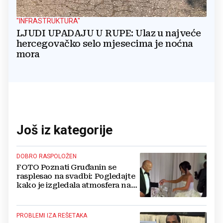
"INFRASTRUKTURA"
LJUDI UPADAJU U RUPE: Ulaz u najveće
hercegovačko selo mjesecima je noćna
mora
Još iz kategorije
DOBRO RASPOLOŽEN
FOTO Poznati Gruđanin se
rasplesao na svadbi: Pogledajte
kako je izgledala atmosfera na
vjenčanju Tije Jurčić
PROBLEMI IZA REŠETAKA