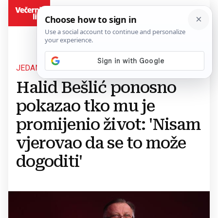
BiH
JEDAN JE OD OMILJENIH PJEVAČA U REGIJI
Halid Bešlić ponosno
pokazao tko mu je
promijenio život: 'Nisam
vjerovao da se to može
dogoditi'