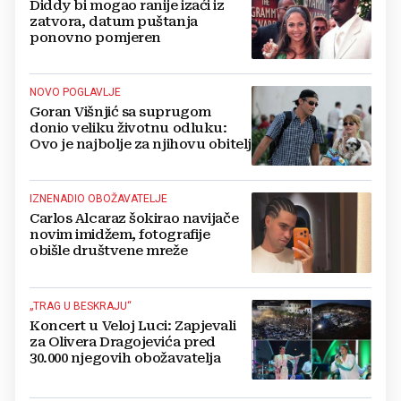
Diddy bi mogao ranije izaći iz
zatvora, datum puštanja
ponovno pomjeren
NOVO POGLAVLJE
Goran Višnjić sa suprugom
donio veliku životnu odluku:
Ovo je najbolje za njihovu obitelj
IZNENADIO OBOŽAVATELJE
Carlos Alcaraz šokirao navijače
novim imidžem, fotografije
obišle društvene mreže
„TRAG U BESKRAJU“
Koncert u Veloj Luci: Zapjevali
za Olivera Dragojevića pred
30.000 njegovih obožavatelja