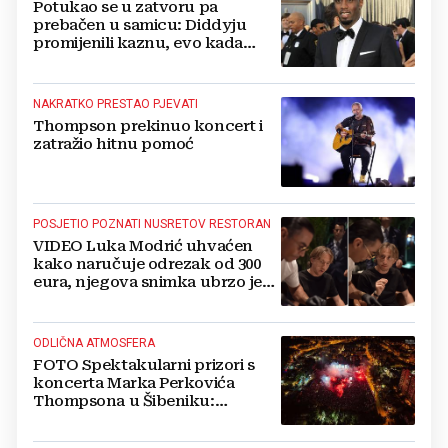
Potukao se u zatvoru pa
prebačen u samicu: Diddyju
promijenili kaznu, evo kada
zapravo izlazi na slobodu!
NAKRATKO PRESTAO PJEVATI
Thompson prekinuo koncert i
zatražio hitnu pomoć
POSJETIO POZNATI NUSRETOV RESTORAN
VIDEO Luka Modrić uhvaćen
kako naručuje odrezak od 300
eura, njegova snimka ubrzo je
postala viralna
ODLIČNA ATMOSFERA
FOTO Spektakularni prizori s
koncerta Marka Perkovića
Thompsona u Šibeniku:
Vatromet i skoro 30 000 ljudi