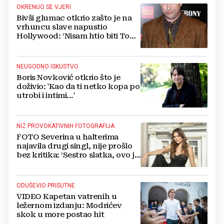
OKRENUO SE VJERI
Bivši glumac otkrio zašto je na
vrhuncu slave napustio
Hollywood: ‘Nisam htio biti Tom
Cruise‘
NEUGODNO ISKUSTVO
Boris Novković otkrio što je
doživio: 'Kao da ti netko kopa po
utrobi i intimi...'
NIZ PROVOKATIVNIH FOTOGRAFIJA
FOTO Severina u halterima
najavila drugi singl, nije prošlo
bez kritika: ‘Sestro slatka, ovo je
previše’
ODUŠEVIO PRISUTNE
VIDEO Kapetan vatrenih u
ležernom izdanju: Modrićev
skok u more postao hit