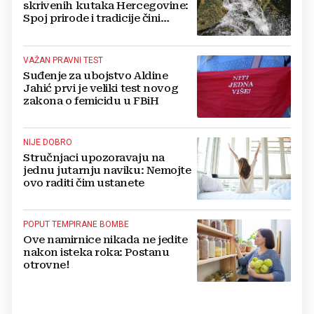
skrivenih kutaka Hercegovine:
Spoj prirode i tradicije čini
Koćušu jedinstvenom
destinacijom
VAŽAN PRAVNI TEST
Suđenje za ubojstvo Aldine
Jahić prvi je veliki test novog
zakona o femicidu u FBiH
NIJE DOBRO
Stručnjaci upozoravaju na
jednu jutarnju naviku: Nemojte
ovo raditi čim ustanete
POPUT TEMPIRANE BOMBE
Ove namirnice nikada ne jedite
nakon isteka roka: Postanu
otrovne!