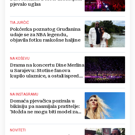
pjevalo uglas
TIA JURČIĆ
Pokćerka poznatog Gruđanina
udaje se za NBA legendu,
objavila fotku raskošne haljine
NA KOŠEVU
Drama na koncertu Dine Merlina
u Sarajevu: Stotine fanova
kupilo ulaznice, a ostali ispred
stadiona, evo što kaže
organizator
NA INSTAGRAMU
Domaća pjevačica pozirala u
bikiniju pa nasmijala pratitelje:
'Možda ne mogu biti model za
badiće, ali za britvice sam
stvorena'
NOVITETI