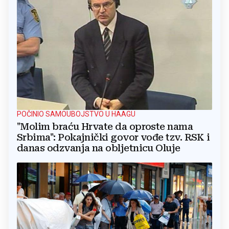
POČINIO SAMOUBOJSTVO U HAAGU
"Molim braću Hrvate da oproste nama
Srbima": Pokajnički govor vođe tzv. RSK i
danas odzvanja na obljetnicu Oluje