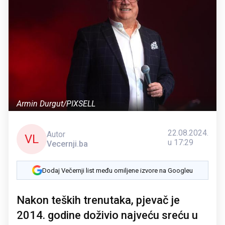
Armin Durgut/PIXSELL
22.08.2024.
Autor
VL
u 17:29
Vecernji.ba
Dodaj Večernji list među omiljene izvore na Googleu
Nakon teških trenutaka, pjevač je
2014. godine doživio najveću sreću u