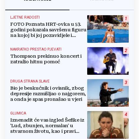
LJETNE RADOSTI
1
FOTO Poznata HRT-ovka u 53.
godini pokazala savršenu figuru
na kojoj bi joj pozavidjele i
znatno mlađe
NAKRATKO PRESTAO PJEVATI
2
Thompson prekinuo koncert i
zatražio hitnu pomoć
DRUGA STRANA SLAVE
3
Bio je beskućnik i ovisnik, zbog
depresije razmišljao o najgorem,
a onda je spas pronašao u vjeri
GLUMICA
4
Iznenadit će vas izgled Šefike iz
'Lud, zbunjen, normalan' u
stvarnom životu, kao i pravi
razlog njenog odlaska iz serije