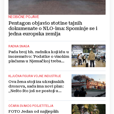
NEOBIČNE POJAVE
Pentagon objavio stotine tajnih
dokumenate o NLO-ima: Spominje se i
jedna europska zemlja
RADNA SNAGA
Pada broj bh. radnika koji idu u
inozemstvo: 'Podatke o visokim
plaćama u Njemačkoj treba
gledati s rezervom'
KLJUČNA FIGURA VOJNE INDUSTRIJE
Ova žena stoji iza ukrajinskih
dronova, sada ima novi plan:
„Nešto što još ne postoji u
svijetu“
OČARA SVAKOG POSJETITELJA
FOTO Jedan od najljepših