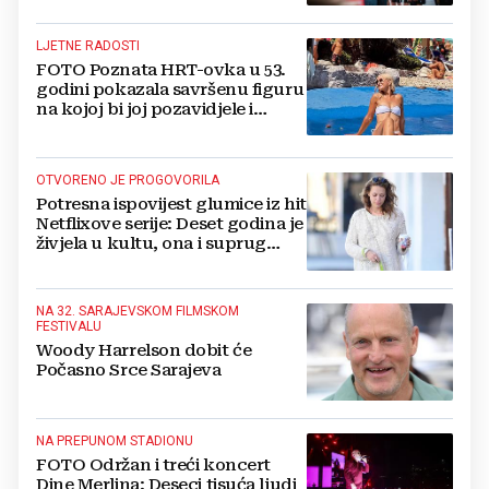
LJETNE RADOSTI
FOTO Poznata HRT-ovka u 53.
godini pokazala savršenu figuru
na kojoj bi joj pozavidjele i
znatno mlađe
OTVORENO JE PROGOVORILA
Potresna ispovijest glumice iz hit
Netflixove serije: Deset godina je
živjela u kultu, ona i suprug
imali su raspored za odnose...
NA 32. SARAJEVSKOM FILMSKOM
FESTIVALU
Woody Harrelson dobit će
Počasno Srce Sarajeva
NA PREPUNOM STADIONU
FOTO Održan i treći koncert
Dine Merlina: Deseci tisuća ljudi