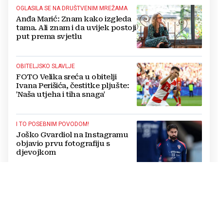
OGLASILA SE NA DRUŠTVENIM MREŽAMA
Anđa Marić: Znam kako izgleda
tama. Ali znam i da uvijek postoji
put prema svjetlu
OBITELJSKO SLAVLJE
FOTO Velika sreća u obitelji
Ivana Perišića, čestitke pljušte:
'Naša utjeha i tiha snaga'
I TO POSEBNIM POVODOM!
Joško Gvardiol na Instagramu
objavio prvu fotografiju s
djevojkom
EMOTIVNA PORUKA
Rakitić pokazao romantičnu
stranu i raznježio suprugu:
Objavu komentirao i Mbappé