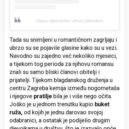
Objavu dijeli lunilou official (@lunilou)
Tada su snimljeni u romantičnom zagrljaju i
ubrzo su se pojavile glasine kako su u vezi.
Navodno su zajedno već nekoliko mjeseci,
a tijekom tog perioda za njihovu romansu
znali su samo bliski članovi obitelji i
prijatelji. Tijekom blagdanskog druženja u
centru Zagreba kemija između nogometaša
i njegove
pratilje
bila je i više nego očita.
Joško je u jednom trenutku kupio
buket
ruža,
od kojih je jednu darovao svojoj
odabranici, a ostatak je podijelio drugim
djevojkama u društvu, što je izazvalo opće