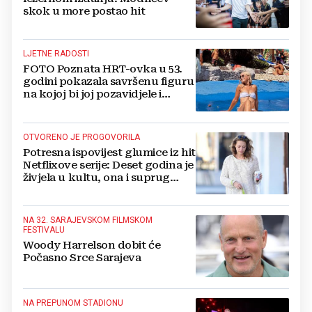
skok u more postao hit
LJETNE RADOSTI
FOTO Poznata HRT-ovka u 53.
godini pokazala savršenu figuru
na kojoj bi joj pozavidjele i
znatno mlađe
OTVORENO JE PROGOVORILA
Potresna ispovijest glumice iz hit
Netflixove serije: Deset godina je
živjela u kultu, ona i suprug
imali su raspored za odnose...
NA 32. SARAJEVSKOM FILMSKOM
FESTIVALU
Woody Harrelson dobit će
Počasno Srce Sarajeva
NA PREPUNOM STADIONU