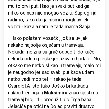
mu to prvi put. Išao je svaki put kad ga
nitko od nas nije mogao voziti. Suprug i ja
radimo, tako da ga nismo mogli uvijek
voziti - kazala nam je tada mama Sanja.
– Iako polažem vozački, još se uvijek
nekako najbolje osjećam u tramvaju.
Nekada me zna suigrač odbaciti do kuće,
nekada odem pješke jer uživam hodati… No,
otkako me netko slikao u tramvaju, malo mi
je neugodno jer sad svaki put kada uđem
netko vadi mobitel – rekao je tada
Gvardiol.A isto tako Joško bi katkada
nakon treninga u
Maksimiru
znao sjesti na
tramvaj broj 11 i produžiti do Trga bana
Jelačića pa otići na Dolac praviti društvo