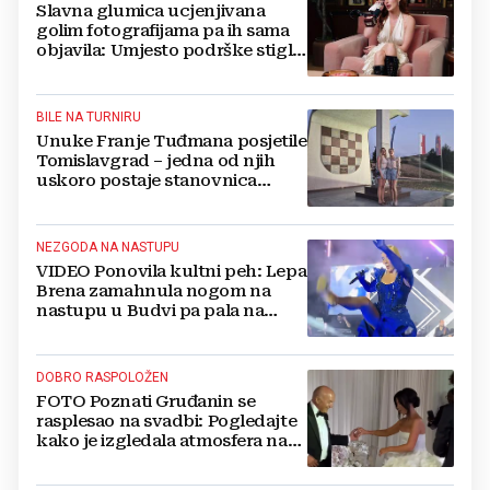
Slavna glumica ucjenjivana
golim fotografijama pa ih sama
objavila: Umjesto podrške stigle
optužbe, 'Slomilo me'
BILE NA TURNIRU
Unuke Franje Tuđmana posjetile
Tomislavgrad – jedna od njih
uskoro postaje stanovnica
Mrkodola
NEZGODA NA NASTUPU
VIDEO Ponovila kultni peh: Lepa
Brena zamahnula nogom na
nastupu u Budvi pa pala na
pozornici
DOBRO RASPOLOŽEN
FOTO Poznati Gruđanin se
rasplesao na svadbi: Pogledajte
kako je izgledala atmosfera na
vjenčanju Tije Jurčić