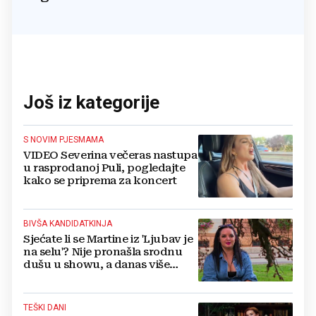
Još iz kategorije
S NOVIM PJESMAMA
VIDEO Severina večeras nastupa
u rasprodanoj Puli, pogledajte
kako se priprema za koncert
BIVŠA KANDIDATKINJA
Sjećate li se Martine iz 'Ljubav je
na selu'? Nije pronašla srodnu
dušu u showu, a danas više
ovako ne izgleda
TEŠKI DANI