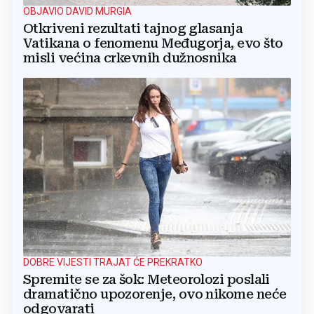
OBJAVIO DAVID MURGIA
Otkriveni rezultati tajnog glasanja
Vatikana o fenomenu Međugorja, evo što
misli većina crkevnih dužnosnika
DOBRE VIJESTI TRAJAT ĆE PREKRATKO
Spremite se za šok: Meteorolozi poslali
dramatično upozorenje, ovo nikome neće
odgovarati