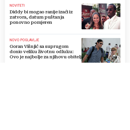
NOVITETI
Diddy bi mogao ranije izaći iz
zatvora, datum puštanja
ponovno pomjeren
NOVO POGLAVLJE
Goran Višnjić sa suprugom
donio veliku životnu odluku:
Ovo je najbolje za njihovu obitelj
IZNENADIO OBOŽAVATELJE
Carlos Alcaraz šokirao navijače
novim imidžem, fotografije
obišle društvene mreže
„TRAG U BESKRAJU“
Koncert u Veloj Luci: Zapjevali
za Olivera Dragojevića pred
30.000 njegovih obožavatelja