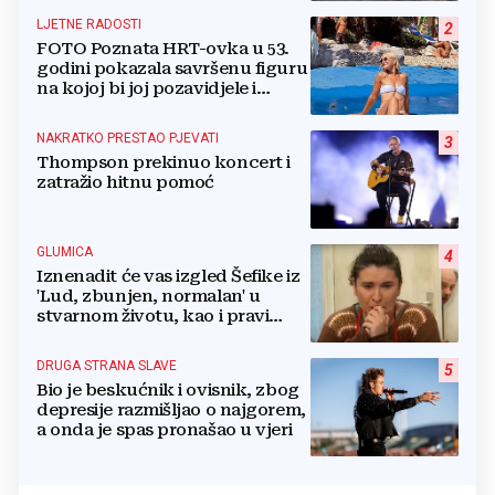
LJETNE RADOSTI
2
FOTO Poznata HRT-ovka u 53.
godini pokazala savršenu figuru
na kojoj bi joj pozavidjele i
znatno mlađe
NAKRATKO PRESTAO PJEVATI
3
Thompson prekinuo koncert i
zatražio hitnu pomoć
GLUMICA
4
Iznenadit će vas izgled Šefike iz
'Lud, zbunjen, normalan' u
stvarnom životu, kao i pravi
razlog njenog odlaska iz serije
DRUGA STRANA SLAVE
5
Bio je beskućnik i ovisnik, zbog
depresije razmišljao o najgorem,
a onda je spas pronašao u vjeri