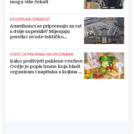
mogu više čekati
DVOSTRUKA OPASNOST
Amerikanci se pripremaju za rat
s dvije supersile? Mijenjaju
pravila i uvode taktičko
nuklearno oružje
VODIČ ZA PREHRANU NA VRUĆINAMA
Kako preživjeti paklene vrućine:
Ovdje je popis hrane koja hladi
organizam i napitaka s kojima si
činite 'medvjeđu uslugu'