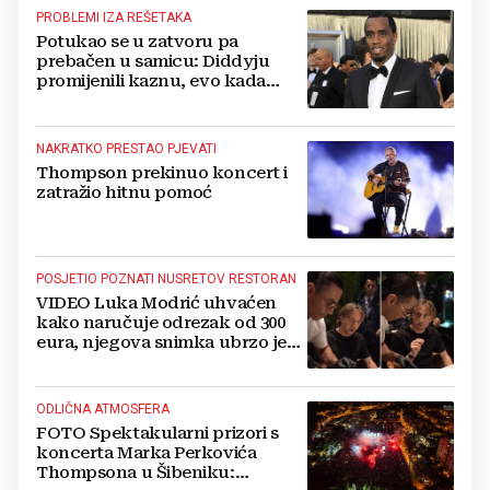
PROBLEMI IZA REŠETAKA
Potukao se u zatvoru pa
prebačen u samicu: Diddyju
promijenili kaznu, evo kada
zapravo izlazi na slobodu!
NAKRATKO PRESTAO PJEVATI
Thompson prekinuo koncert i
zatražio hitnu pomoć
POSJETIO POZNATI NUSRETOV RESTORAN
VIDEO Luka Modrić uhvaćen
kako naručuje odrezak od 300
eura, njegova snimka ubrzo je
postala viralna
ODLIČNA ATMOSFERA
FOTO Spektakularni prizori s
koncerta Marka Perkovića
Thompsona u Šibeniku: