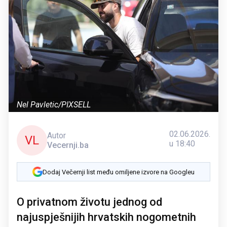
Nel Pavletic/PIXSELL
02.06.2026.
Autor
VL
u 18:40
Vecernji.ba
Dodaj Večernji list među omiljene izvore na Googleu
O privatnom životu jednog od
najuspješnijih hrvatskih nogometnih