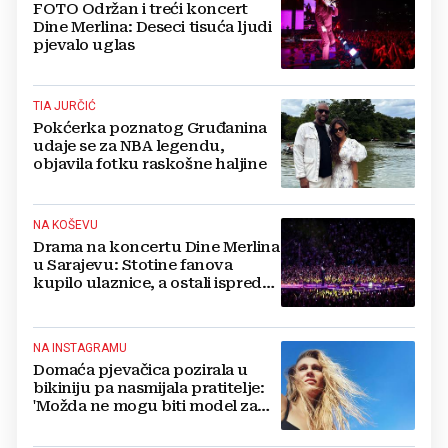
FOTO Održan i treći koncert
Dine Merlina: Deseci tisuća ljudi
pjevalo uglas
TIA JURČIĆ
Pokćerka poznatog Gruđanina
udaje se za NBA legendu,
objavila fotku raskošne haljine
NA KOŠEVU
Drama na koncertu Dine Merlina
u Sarajevu: Stotine fanova
kupilo ulaznice, a ostali ispred
stadiona, evo što kaže
organizator
NA INSTAGRAMU
Domaća pjevačica pozirala u
bikiniju pa nasmijala pratitelje:
'Možda ne mogu biti model za
badiće, ali za britvice sam
stvorena'