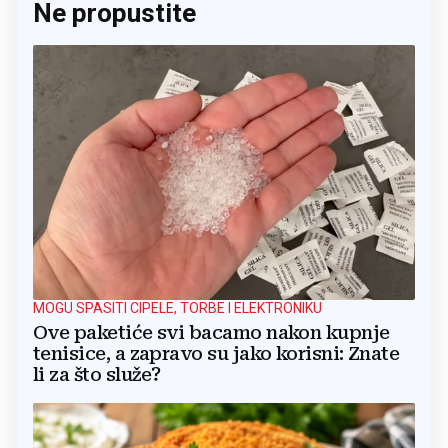
Ne propustite
MOGU SPASITI CIPELE, TORBE I ELEKTRONIKU
Ove paketiće svi bacamo nakon kupnje
tenisice, a zapravo su jako korisni: Znate
li za što služe?