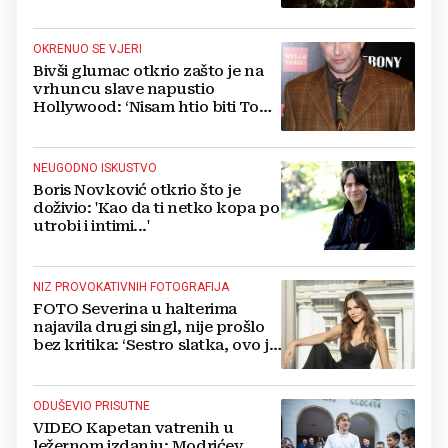
Vatromet i skoro 30 000 ljudi
OKRENUO SE VJERI
Bivši glumac otkrio zašto je na
vrhuncu slave napustio
Hollywood: ‘Nisam htio biti Tom
Cruise‘
NEUGODNO ISKUSTVO
Boris Novković otkrio što je
doživio: 'Kao da ti netko kopa po
utrobi i intimi...'
NIZ PROVOKATIVNIH FOTOGRAFIJA
FOTO Severina u halterima
najavila drugi singl, nije prošlo
bez kritika: ‘Sestro slatka, ovo je
previše’
ODUŠEVIO PRISUTNE
VIDEO Kapetan vatrenih u
ležernom izdanju: Modrićev