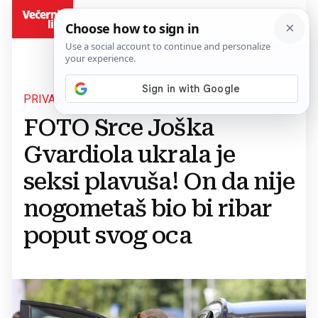
BiH
PRIVATNI ŽIVOT MLADOG TALENTA
FOTO Srce Joška
Gvardiola ukrala je
seksi plavuša! On da nije
nogometaš bio bi ribar
poput svog oca