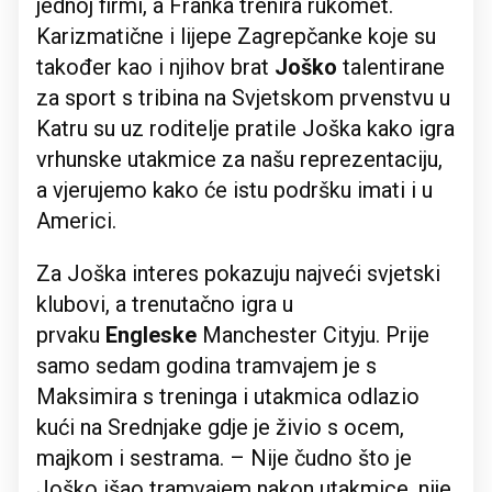
jednoj firmi, a Franka trenira rukomet.
Karizmatične i lijepe Zagrepčanke koje su
također kao i njihov brat
Joško
talentirane
za sport s tribina na Svjetskom prvenstvu u
Katru su uz roditelje pratile Joška kako igra
vrhunske utakmice za našu reprezentaciju,
a vjerujemo kako će istu podršku imati i u
Americi.
Za Joška interes pokazuju najveći svjetski
klubovi, a trenutačno igra u
prvaku
Engleske
Manchester Cityju. Prije
samo sedam godina tramvajem je s
Maksimira s treninga i utakmica odlazio
kući na Srednjake gdje je živio s ocem,
majkom i sestrama. – Nije čudno što je
Joško išao tramvajem nakon utakmice, nije