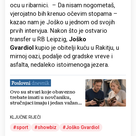
ocu u ribarnici. – Da nisam nogometaš,
vjerojatno bih krenuo očevim stopama –
kazao nam je Joško u jednom od svojih
prvih intervjua. Nakon što je ostvario
transfer u RB Leipzig,
Joško
Gvardiol
kupio je obitelji kuću u Rakitju, u
mirnoj oazi, podalje od gradske vreve i
asfalta, nedaleko istoimenoga jezera.
Ovo su stvari koje obavezno
trebate imati u novčaniku,
stručnjaci imaju i jedan važan
savjet
KLJUČNE RIJEČI
sport
showbiz
Joško Gvardiol