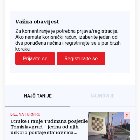
Važna obavijest
Za komentiranje je potrebna prijava/registracija.
Ako nemate korisnički račun, izaberite jedan od
dva ponuđena načina i registrirajte se u par brzih
koraka.
Prijavite se
Registrirajte se
NAJČITANIJE
NAJNOVIJE
BILE NA TURNIRU
1
Unuke Franje Tuđmana posjetile
Tomislavgrad – jedna od njih
uskoro postaje stanovnica
Mrkodola