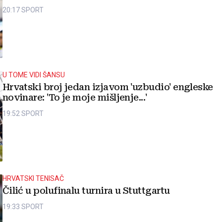
20:17
SPORT
U TOME VIDI ŠANSU
Hrvatski broj jedan izjavom 'uzbudio' engleske
novinare: 'To je moje mišljenje...'
19:52
SPORT
HRVATSKI TENISAČ
Čilić u polufinalu turnira u Stuttgartu
19:33
SPORT