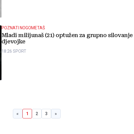
POZNATI NOGOMETAŠ
Mladi milijunaš (21) optužen za grupno silovanje
djevojke
18:26
SPORT
«
1
2
3
»