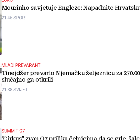
EURO
Mourinho savjetuje Engleze: Napadnite Hrvatsk
21:45
SPORT
MLADI PREVARANT
Tinejdžer prevario Njemačku željeznicu za 270.00
slučajno ga otkrili
21:38
SVIJET
SUMMIT G7
"Cirkus" zvan G7 prilika čelnicima da se grle, šale