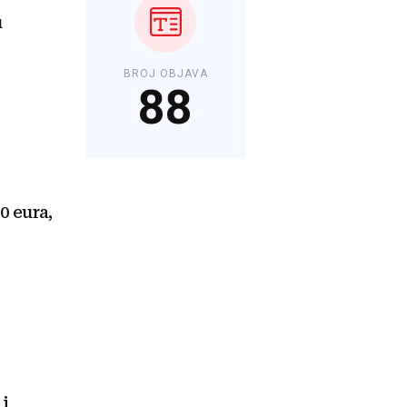
u
BROJ OBJAVA
88
0 eura,
 i