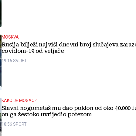
MOSKVA
Rusija bilježi najviši dnevni broj slučajeva zaraz
covidom-19 od veljače
19:16
SVIJET
KAKO JE MOGAO?
Slavni nogometaš mu dao poklon od oko 40.000 fu
on ga žestoko uvrijedio potezom
18:56
SPORT