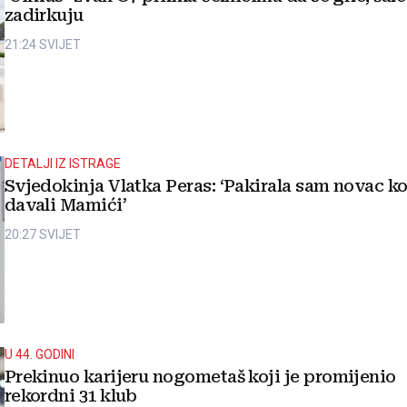
zadirkuju
21:24
SVIJET
DETALJI IZ ISTRAGE
Svjedokinja Vlatka Peras: ‘Pakirala sam novac ko
davali Mamići’
20:27
SVIJET
U 44. GODINI
Prekinuo karijeru nogometaš koji je promijenio
rekordni 31 klub