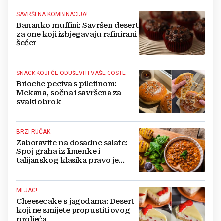
SAVRŠENA KOMBINACIJA!
Bananko muffini: Savršen desert
za one koji izbjegavaju rafinirani
šećer
SNACK KOJI ĆE ODUŠEVITI VAŠE GOSTE
Brioche peciva s piletinom:
Mekana, sočna i savršena za
svaki obrok
BRZI RUČAK
Zaboravite na dosadne salate:
Spoj graha iz limenke i
talijanskog klasika pravo je
gastronomsko čudo
MLJAC!
Cheesecake s jagodama: Desert
koji ne smijete propustiti ovog
proljeća