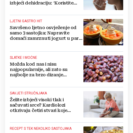
izbjeći dehidraciju: ‘Koristite
formulu 2.4 puta 80...‘
LJETNI GASTRO HIT
Savršeno ljetno osvježenje od
samo 3 sastojka: Napravite
domaći zamrznuti jogurt u par
jednostavnih koraka
SLATKE I MOĆNE
Možda kod nas i nisu
najpopularnije, ali zato su
najbolje za brzo dizanje
energije. Još i štite probavu,
jedite ih češće
SAVJETI STRUČNJAKA
Želite izbjeći visoki tlak i
sačuvati srce? Kardiolozi
otkrivaju četiri stvari koje
obavezno trebate izbaciti iz
večernje rutine
RECEPT S TEK NEKOLIKO SASTOJAKA