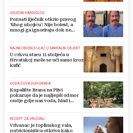
UGLEDNI KARDIOLOG
Poznati liječnik otkrio pravog
'tihog ubojicu': Nije bolest, a
mnogi ga ignoriraju dok ne
bude prekasno
NAJNEOBIČNIJI ULAZ U SAKRALNI OBJEKT
U crkvu staru 11 stoljeća u
Hrvatskoj može se ući samo kroz
kafić
VODA ČUVA DUH GRADA
Kupalište Brana na Plivi
pokazuje da je najljepši odmor
ondje gdje nas voda, hlad i
smijeh djece iznenade
RECEPT ZA VRUĆINU
Vrhunac je toplinskog vala,
nutricionistica otkriva kako