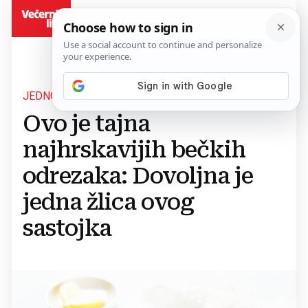
BiH
JEDNOSTAVAN TRIK
Ovo je tajna
najhrskavijih bečkih
odrezaka: Dovoljna je
jedna žlica ovog
sastojka