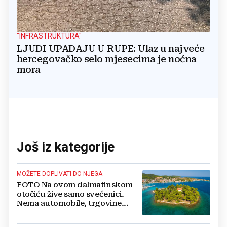
"INFRASTRUKTURA"
LJUDI UPADAJU U RUPE: Ulaz u najveće
hercegovačko selo mjesecima je noćna
mora
Još iz kategorije
MOŽETE DOPLIVATI DO NJEGA
FOTO Na ovom dalmatinskom
otočiću žive samo svećenici.
Nema automobile, trgovine...