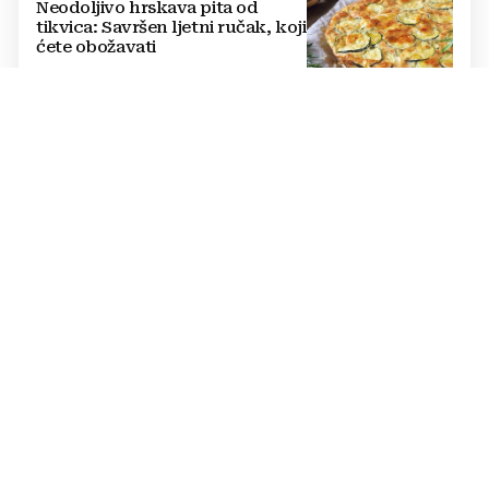
Neodoljivo hrskava pita od
tikvica: Savršen ljetni ručak, koji
ćete obožavati
UVRSTITE JE NA JELOVNIK
Ova namirnica sadrži čak 95
posto vode: Stručnjaci je
preporučuju tijekom velikih
vrućina
UREĐAJI KOJI CRPE STRUJU
Ovo su tihi kradljivci energije:
Zbog njih račun za struju raste,
evo što trebate učiniti
DVOJBA TIJEKOM LJETA
Je li bolje stalno držati klimu
uključenom ili je povremeno
gasiti? Stručnjaci otkrivaju kada
ćete najviše uštedjeti