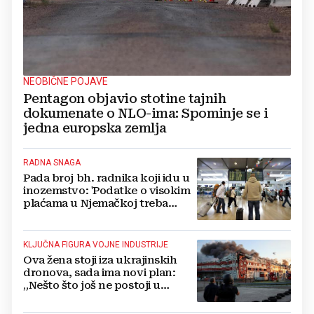
NEOBIČNE POJAVE
Pentagon objavio stotine tajnih
dokumenate o NLO-ima: Spominje se i
jedna europska zemlja
RADNA SNAGA
Pada broj bh. radnika koji idu u
inozemstvo: 'Podatke o visokim
plaćama u Njemačkoj treba
gledati s rezervom'
KLJUČNA FIGURA VOJNE INDUSTRIJE
Ova žena stoji iza ukrajinskih
dronova, sada ima novi plan:
„Nešto što još ne postoji u
svijetu“