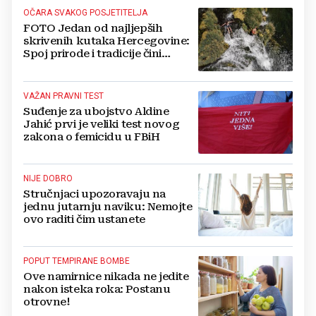
OČARA SVAKOG POSJETITELJA
FOTO Jedan od najljepših
skrivenih kutaka Hercegovine:
Spoj prirode i tradicije čini
Koćušu jedinstvenom
destinacijom
VAŽAN PRAVNI TEST
Suđenje za ubojstvo Aldine
Jahić prvi je veliki test novog
zakona o femicidu u FBiH
NIJE DOBRO
Stručnjaci upozoravaju na
jednu jutarnju naviku: Nemojte
ovo raditi čim ustanete
POPUT TEMPIRANE BOMBE
Ove namirnice nikada ne jedite
nakon isteka roka: Postanu
otrovne!