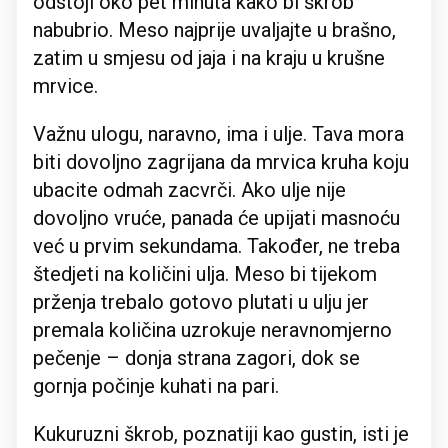
odstoji oko pet minuta kako bi škrob
nabubrio. Meso najprije uvaljajte u brašno,
zatim u smjesu od jaja i na kraju u krušne
mrvice.
Važnu ulogu, naravno, ima i ulje. Tava mora
biti dovoljno zagrijana da mrvica kruha koju
ubacite odmah zacvrči. Ako ulje nije
dovoljno vruće, panada će upijati masnoću
već u prvim sekundama. Također, ne treba
štedjeti na količini ulja. Meso bi tijekom
prženja trebalo gotovo plutati u ulju jer
premala količina uzrokuje neravnomjerno
pečenje – donja strana zagori, dok se
gornja počinje kuhati na pari.
Kukuruzni škrob, poznatiji kao gustin, isti je