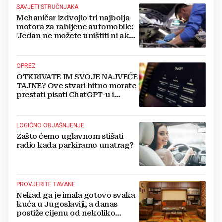
SAVJETI STRUČNJAKA
Mehaničar izdvojio tri najbolja
motora za rabljene automobile:
'Jedan ne možete uništiti ni ako
pokušate'
OPREZ
OTKRIVATE IM SVOJE NAJVEĆE
TAJNE? Ove stvari hitno morate
prestati pisati ChatGPT-u i
umjetnoj inteligenciji
LOGIČNO OBJAŠNJENJE
Zašto ćemo uglavnom stišati
radio kada parkiramo unatrag?
PROVJERITE TAVANE
Nekad ga je imala gotovo svaka
kuća u Jugoslaviji, a danas
postiže cijenu od nekoliko
stotina eura