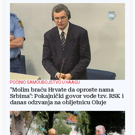
POČINIO SAMOUBOJSTVO U HAAGU
"Molim braću Hrvate da oproste nama
Srbima": Pokajnički govor vođe tzv. RSK i
danas odzvanja na obljetnicu Oluje