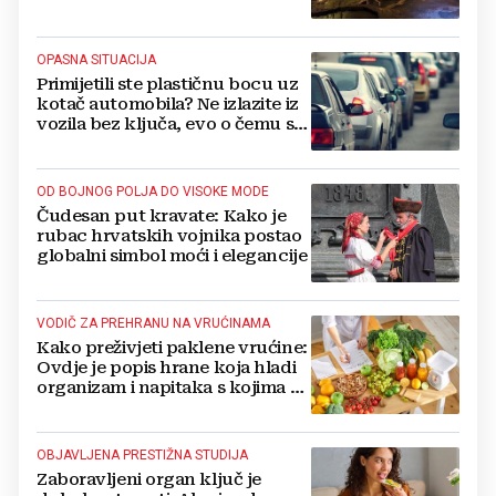
hlada
OPASNA SITUACIJA
Primijetili ste plastičnu bocu uz
kotač automobila? Ne izlazite iz
vozila bez ključa, evo o čemu se
radi
OD BOJNOG POLJA DO VISOKE MODE
Čudesan put kravate: Kako je
rubac hrvatskih vojnika postao
globalni simbol moći i elegancije
VODIČ ZA PREHRANU NA VRUĆINAMA
Kako preživjeti paklene vrućine:
Ovdje je popis hrane koja hladi
organizam i napitaka s kojima si
činite 'medvjeđu uslugu'
OBJAVLJENA PRESTIŽNA STUDIJA
Zaboravljeni organ ključ je