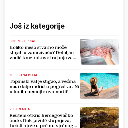
Još iz kategorije
DOBRO JE ZNATI
Koliko meso stvarno može
stajati u zamrzivaču? Detaljan
vodič kroz rokove trajanja za
sve vrste mesa
NIJE BITNA BOJA
Toplinski val je stigao, a većina
nas i dalje radi istu pogrešku: ‘Ni
u ludilu nemojte ovo nositi‘
VJETRENICA
Reuters otkrio hercegovačko
čudo: Dok prži 40 stupnjeva,
turisti bježe u pećinu vječnog