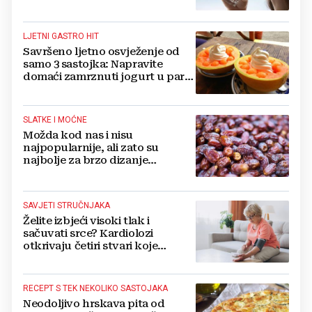
formulu 2.4 puta 80...‘
LJETNI GASTRO HIT
Savršeno ljetno osvježenje od
samo 3 sastojka: Napravite
domaći zamrznuti jogurt u par
jednostavnih koraka
SLATKE I MOĆNE
Možda kod nas i nisu
najpopularnije, ali zato su
najbolje za brzo dizanje
energije. Još i štite probavu,
jedite ih češće
SAVJETI STRUČNJAKA
Želite izbjeći visoki tlak i
sačuvati srce? Kardiolozi
otkrivaju četiri stvari koje
obavezno trebate izbaciti iz
večernje rutine
RECEPT S TEK NEKOLIKO SASTOJAKA
Neodoljivo hrskava pita od