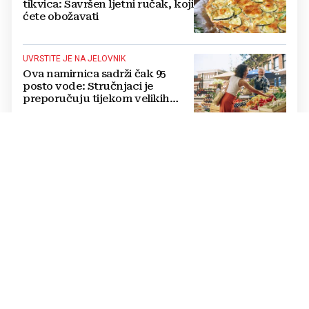
tikvica: Savršen ljetni ručak, koji
ćete obožavati
UVRSTITE JE NA JELOVNIK
Ova namirnica sadrži čak 95
posto vode: Stručnjaci je
preporučuju tijekom velikih
vrućina
UREĐAJI KOJI CRPE STRUJU
Ovo su tihi kradljivci energije:
Zbog njih račun za struju raste,
evo što trebate učiniti
DVOJBA TIJEKOM LJETA
Je li bolje stalno držati klimu
uključenom ili je povremeno
gasiti? Stručnjaci otkrivaju kada
ćete najviše uštedjeti
TRIK