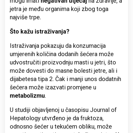
mogu imati
negativan utjecaj
na zdravlje, a
jetra je među organima koji zbog toga
najviše trpe.
Što kažu istraživanja?
Istraživanja pokazuju da konzumacija
umjerenih količina dodanih šećera može
udvostručiti proizvodnju masti u jetri, što
može dovesti do masne bolesti jetre, ali i
dijabetesa tipa 2. Čak i manji unos dodatnih
šećera može izazvati promjene u
metabolizmu
.
U studiji objavljenoj u časopisu Journal of
Hepatology utvrđeno je da fruktoza,
odnosno šećer u tekućem obliku, može