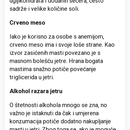
ugljikohidrata i dodanih šećera, često
sadrže i velike količine soli.
Crveno meso
Iako je korisno za osobe s anemijom,
crveno meso ima i svoje loše strane. Kao
izvor zasićenih masti povezano je s
masnom bolešću jetre. Hrana bogata
mastima snažno potiče povećanje
triglicerida u jetri.
Alkohol razara jetru
O štetnosti alkohola mnogo se zna, no
važno je istaknuti da čak i umjerena
konzumacija potiče dodatno nakupljanje
masti u jetri. Zbog toga se, ako je moguće,