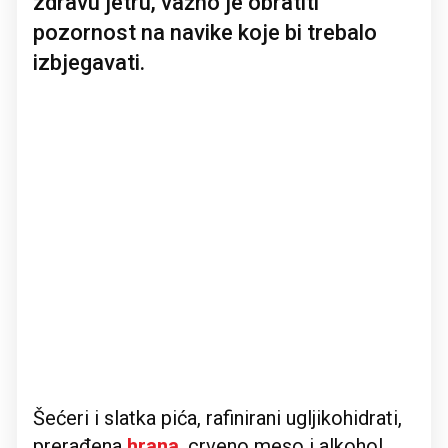
zdravu jetru, važno je obratiti
pozornost na navike koje bi trebalo
izbjegavati.
Šećeri i slatka pića, rafinirani ugljikohidrati,
prerađena
hrana
, crveno meso i alkohol