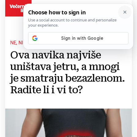
BiH
NE, NIJE ALKOHOL
Ova navika najviše
uništava jetru, a mnogi
je smatraju bezazlenom.
Radite li i vi to?