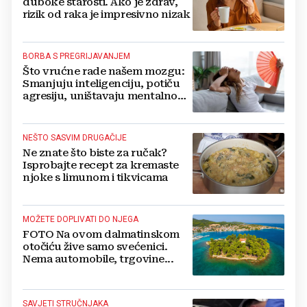
duboke starosti. Ako je zdrav,
rizik od raka je impresivno nizak
BORBA S PREGRIJAVANJEM
Što vrućne rade našem mozgu:
Smanjuju inteligenciju, potiču
agresiju, uništavaju mentalno
zdravlje...
NEŠTO SASVIM DRUGAČIJE
Ne znate što biste za ručak?
Isprobajte recept za kremaste
njoke s limunom i tikvicama
MOŽETE DOPLIVATI DO NJEGA
FOTO Na ovom dalmatinskom
otočiću žive samo svećenici.
Nema automobile, trgovine...
SAVJETI STRUČNJAKA