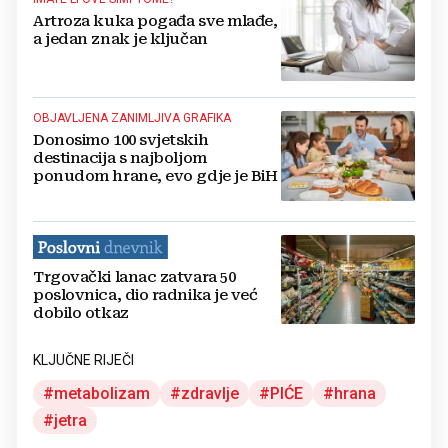
Artroza kuka pogađa sve mlađe,
a jedan znak je ključan
OBJAVLJENA ZANIMLJIVA GRAFIKA
Donosimo 100 svjetskih
destinacija s najboljom
ponudom hrane, evo gdje je BiH
Trgovački lanac zatvara 50
poslovnica, dio radnika je već
dobilo otkaz
KLJUČNE RIJEČI
metabolizam
zdravlje
PIĆE
hrana
jetra