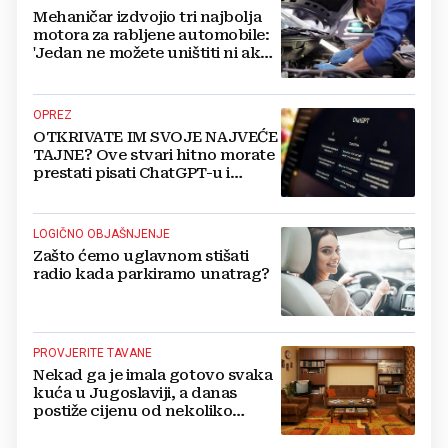
Mehaničar izdvojio tri najbolja
motora za rabljene automobile:
'Jedan ne možete uništiti ni ako
pokušate'
OPREZ
OTKRIVATE IM SVOJE NAJVEĆE
TAJNE? Ove stvari hitno morate
prestati pisati ChatGPT-u i
umjetnoj inteligenciji
LOGIČNO OBJAŠNJENJE
Zašto ćemo uglavnom stišati
radio kada parkiramo unatrag?
PROVJERITE TAVANE
Nekad ga je imala gotovo svaka
kuća u Jugoslaviji, a danas
postiže cijenu od nekoliko
stotina eura