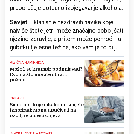
preporučuje potpuno izbjegavanje alkohola.
Savjet:
Uklanjanje nezdravih navika koje
najviše štete jetri može značajno poboljšati
njezino zdravlje, a pritom može pomoći i u
gubitku tjelesne težine, ako vam je to cilj.
RIZIČNA NAMIRNICA
Može li se krumpir podgrijavati?
Evo na što morate obratiti
pažnju
PRIPAZITE
Simptomi koje nikako ne smijete
ignorirati: Mogu upućivati na
ozbiljne bolesti crijeva
IMATE LI OVE SIMPTOME?