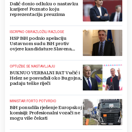
Dalić donio odluku o nastavku
karijere! Poznato koju
reprezentaciju preuzima
ISCRPNO OBRAZLOŽILI RAZLOGE
HSP BiH podnio apelaciju
Ustavnom sudu BiH protiv
ovjere kandidature Slavena
Kovačevića
OPTUŽBE SE NASTAVLJAJU
BUKNUO VERBALNI RAT Vučić i
Helez se posvađali oko Bugojna,
padaju teške riječi
MINISTAR FORTO POTVRDIO
BiH ponudila rješenje Europskoj
komisiji: Profesionalni vozači ne
mogu više čekati