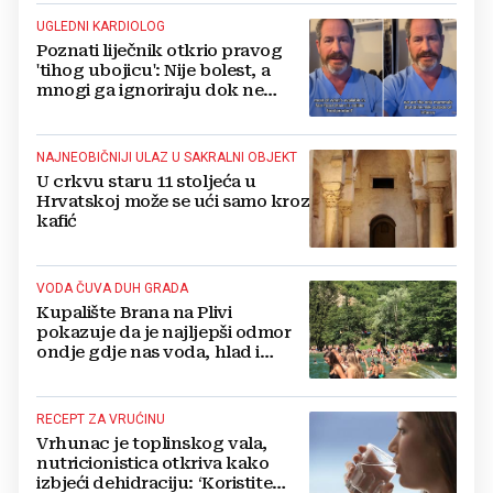
UGLEDNI KARDIOLOG
Poznati liječnik otkrio pravog
'tihog ubojicu': Nije bolest, a
mnogi ga ignoriraju dok ne
bude prekasno
NAJNEOBIČNIJI ULAZ U SAKRALNI OBJEKT
U crkvu staru 11 stoljeća u
Hrvatskoj može se ući samo kroz
kafić
VODA ČUVA DUH GRADA
Kupalište Brana na Plivi
pokazuje da je najljepši odmor
ondje gdje nas voda, hlad i
smijeh djece iznenade
RECEPT ZA VRUĆINU
Vrhunac je toplinskog vala,
nutricionistica otkriva kako
izbjeći dehidraciju: ‘Koristite