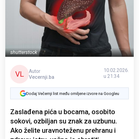
shutterstock
10.02.2026.
Autor
VL
u 21:34
Vecernji.ba
Dodaj Večernji list među omiljene izvore na Googleu
Zaslađena pića u bocama, osobito
sokovi, ozbiljan su znak za uzbunu.
Ako želite uravnoteženu prehranu i