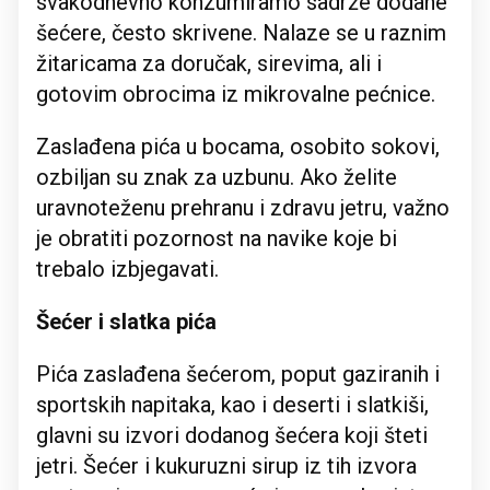
svakodnevno konzumiramo sadrže dodane
šećere, često skrivene. Nalaze se u raznim
žitaricama za doručak, sirevima, ali i
gotovim obrocima iz mikrovalne pećnice.
Zaslađena pića u bocama, osobito sokovi,
ozbiljan su znak za uzbunu. Ako želite
uravnoteženu prehranu i zdravu jetru, važno
je obratiti pozornost na navike koje bi
trebalo izbjegavati.
Šećer i slatka pića
Pića zaslađena šećerom, poput gaziranih i
sportskih napitaka, kao i deserti i slatkiši,
glavni su izvori dodanog šećera koji šteti
jetri. Šećer i kukuruzni sirup iz tih izvora