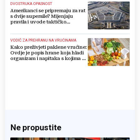
DVOSTRUKA OPASNOST
Amerikanci se pripremaju za rat
s dvije supersile? Mijenjaju
pravila i uvode taktičko
nuklearno oružje
VODIČ ZA PREHRANU NA VRUĆINAMA
Kako preživjeti paklene vrućine:
Ovdje je popis hrane koja hladi
organizam i napitaka s kojima si
činite 'medvjeđu uslugu'
Ne propustite