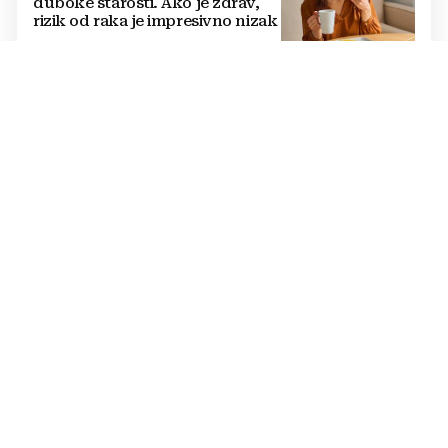
duboke starosti. Ako je zdrav,
rizik od raka je impresivno nizak
BORBA S PREGRIJAVANJEM
Što vrućne rade našem mozgu:
Smanjuju inteligenciju, potiču
agresiju, uništavaju mentalno
zdravlje...
NEŠTO SASVIM DRUGAČIJE
Ne znate što biste za ručak?
Isprobajte recept za kremaste
njoke s limunom i tikvicama
MOŽETE DOPLIVATI DO NJEGA
FOTO Na ovom dalmatinskom
otočiću žive samo svećenici.
Nema automobile, trgovine...
SAVJETI STRUČNJAKA