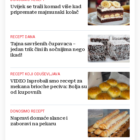
Uvijek se traži komad više kad
pripremate majmunski kolač
RECEPT DANA
Tajna savršenih čupavaca –
jedan trik čini ih sočnijima nego
ikad!
RECEPT KOJI ODUŠEVLJAVA
VIDEO Isprobali smo recept za
mekana brioche peciva: Bolja su
od kupovnih
DONOSIMO RECEPT
Napravi domaće slance i
zaboravi na pekaru