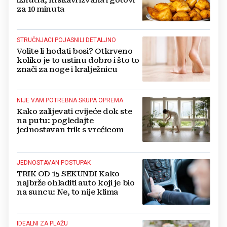
iznutra, hrskavi izvana i gotovi
za 10 minuta
STRUČNJACI POJASNILI DETALJNO
Volite li hodati bosi? Otkrveno
koliko je to ustinu dobro i što to
znači za noge i kralježnicu
NIJE VAM POTREBNA SKUPA OPREMA
Kako zalijevati cvijeće dok ste
na putu: pogledajte
jednostavan trik s vrećicom
JEDNOSTAVAN POSTUPAK
TRIK OD 15 SEKUNDI Kako
najbrže ohladiti auto koji je bio
na suncu: Ne, to nije klima
IDEALNI ZA PLAŽU