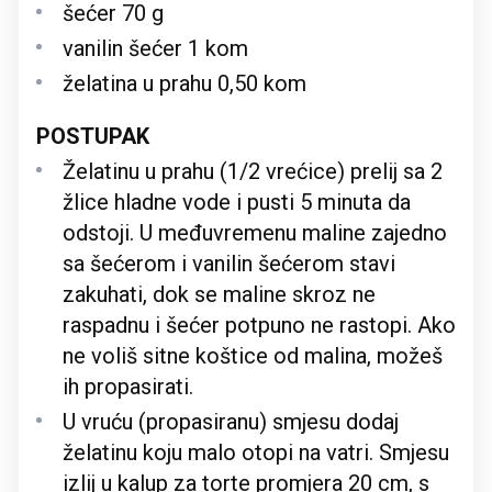
šećer 70 g
vanilin šećer 1 kom
želatina u prahu 0,50 kom
POSTUPAK
Želatinu u prahu (1/2 vrećice) prelij sa 2
žlice hladne vode i pusti 5 minuta da
odstoji. U međuvremenu maline zajedno
sa šećerom i vanilin šećerom stavi
zakuhati, dok se maline skroz ne
raspadnu i šećer potpuno ne rastopi. Ako
ne voliš sitne koštice od malina, možeš
ih propasirati.
U vruću (propasiranu) smjesu dodaj
želatinu koju malo otopi na vatri. Smjesu
izlij u kalup za torte promjera 20 cm, s