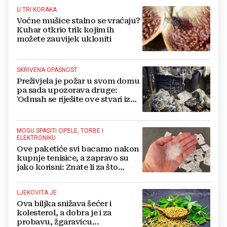
U TRI KORAKA
Voćne mušice stalno se vraćaju?
Kuhar otkrio trik kojim ih
možete zauvijek ukloniti
SKRIVENA OPASNOST
Preživjela je požar u svom domu
pa sada upozorava druge:
'Odmah se riješite ove stvari iz
svoje kuće'
MOGU SPASITI CIPELE, TORBE I
ELEKTRONIKU
Ove paketiće svi bacamo nakon
kupnje tenisice, a zapravo su
jako korisni: Znate li za što
služe?
LJEKOVITA JE
Ova biljka snižava šećer i
kolesterol, a dobra je i za
probavu, žgaravicu...