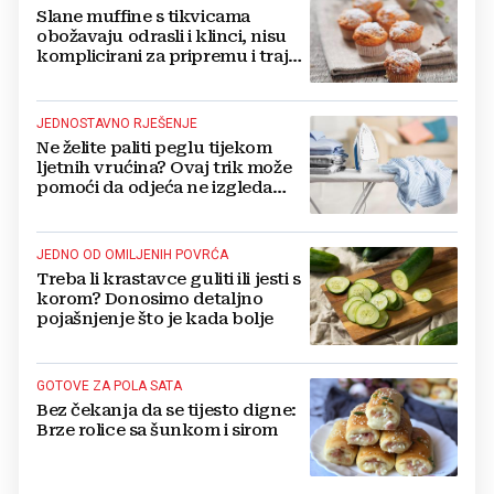
Slane muffine s tikvicama
obožavaju odrasli i klinci, nisu
komplicirani za pripremu i traju
danima
JEDNOSTAVNO RJEŠENJE
Ne želite paliti peglu tijekom
ljetnih vrućina? Ovaj trik može
pomoći da odjeća ne izgleda
zgužvano
JEDNO OD OMILJENIH POVRĆA
Treba li krastavce guliti ili jesti s
korom? Donosimo detaljno
pojašnjenje što je kada bolje
GOTOVE ZA POLA SATA
Bez čekanja da se tijesto digne:
Brze rolice sa šunkom i sirom