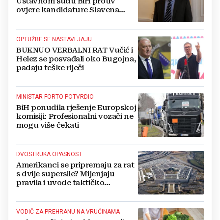
Ustavnom sudu BiH protiv
ovjere kandidature Slavena
Kovačevića
OPTUŽBE SE NASTAVLJAJU
BUKNUO VERBALNI RAT Vučić i
Helez se posvađali oko Bugojna,
padaju teške riječi
MINISTAR FORTO POTVRDIO
BiH ponudila rješenje Europskoj
komisiji: Profesionalni vozači ne
mogu više čekati
DVOSTRUKA OPASNOST
Amerikanci se pripremaju za rat
s dvije supersile? Mijenjaju
pravila i uvode taktičko
nuklearno oružje
VODIČ ZA PREHRANU NA VRUĆINAMA