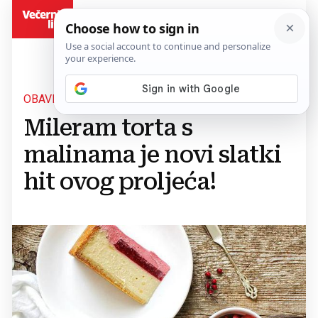
BiH
OBAVEZNO ISPROBAJ
Mileram torta s
malinama je novi slatki
hit ovog proljeća!