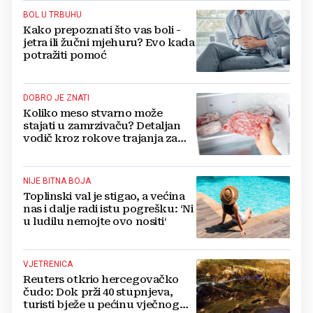
BOL U TRBUHU
Kako prepoznati što vas boli -
jetra ili žučni mjehuru? Evo kada
potražiti pomoć
DOBRO JE ZNATI
Koliko meso stvarno može
stajati u zamrzivaču? Detaljan
vodič kroz rokove trajanja za
sve vrste mesa
NIJE BITNA BOJA
Toplinski val je stigao, a većina
nas i dalje radi istu pogrešku: ‘Ni
u ludilu nemojte ovo nositi‘
VJETRENICA
Reuters otkrio hercegovačko
čudo: Dok prži 40 stupnjeva,
turisti bježe u pećinu vječnog