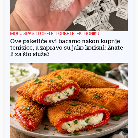
MOGU SPASITI CIPELE, TORBE I ELEKTRONIKU
Ove paketiće svi bacamo nakon kupnje
tenisice, a zapravo su jako korisni: Znate
li za što služe?