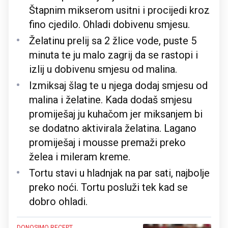
Štapnim mikserom usitni i procijedi kroz
fino cjedilo. Ohladi dobivenu smjesu.
Želatinu prelij sa 2 žlice vode, puste 5
minuta te ju malo zagrij da se rastopi i
izlij u dobivenu smjesu od malina.
Izmiksaj šlag te u njega dodaj smjesu od
malina i želatine. Kada dodaš smjesu
promiješaj ju kuhačom jer miksanjem bi
se dodatno aktivirala želatina. Lagano
promiješaj i mousse premaži preko
želea i mileram kreme.
Tortu stavi u hladnjak na par sati, najbolje
preko noći. Tortu posluži tek kad se
dobro ohladi.
DONOSIMO RECEPT