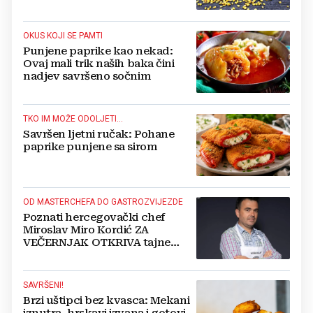
OKUS KOJI SE PAMTI
Punjene paprike kao nekad:
Ovaj mali trik naših baka čini
nadjev savršeno sočnim
TKO IM MOŽE ODOLJETI...
Savršen ljetni ručak: Pohane
paprike punjene sa sirom
OD MASTERCHEFA DO GASTROZVIJEZDE
Poznati hercegovački chef
Miroslav Miro Kordić ZA
VEČERNJAK OTKRIVA tajne
kulinarstva, nepoznate detalje iz
djetinjstva, životne ciljeve...
SAVRŠENI!
Brzi uštipci bez kvasca: Mekani