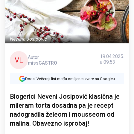
Nevena Josipović
19.04.2025.
Autor
VL
u 09:53
missGASTRO
Dodaj Večernji list među omiljene izvore na Googleu
Blogerici Neveni Josipović klasična je
mileram torta dosadna pa je recept
nadogradila želeom i mousseom od
malina. Obavezno isprobaj!