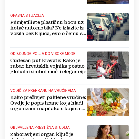
hlada
OPASNA SITUACIJA
Primijetili ste plastičnu bocu uz
kotač automobila? Ne izlazite iz
vozila bez ključa, evo o čemu se
radi
OD BOJNOG POLJA DO VISOKE MODE
Čudesan put kravate: Kako je
rubac hrvatskih vojnika postao
globalni simbol moći i elegancije
VODIČ ZA PREHRANU NA VRUĆINAMA
Kako preživjeti paklene vrućine:
Ovdje je popis hrane koja hladi
organizam i napitaka s kojima si
činite 'medvjeđu uslugu'
OBJAVLJENA PRESTIŽNA STUDIJA
Zaboravljeni organ ključ je