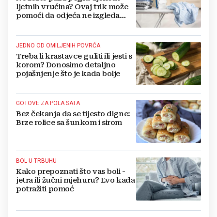
ljetnih vrućina? Ovaj trik može
pomoći da odjeća ne izgleda
zgužvano
JEDNO OD OMILJENIH POVRĆA
Treba li krastavce guliti ili jesti s
korom? Donosimo detaljno
pojašnjenje što je kada bolje
GOTOVE ZA POLA SATA
Bez čekanja da se tijesto digne:
Brze rolice sa šunkom i sirom
BOL U TRBUHU
Kako prepoznati što vas boli -
jetra ili žučni mjehuru? Evo kada
potražiti pomoć