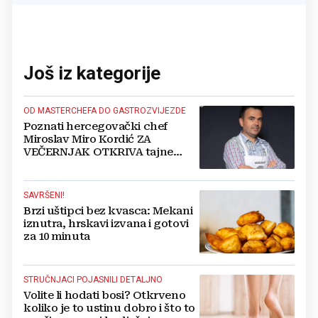
Još iz kategorije
OD MASTERCHEFA DO GASTROZVIJEZDE
Poznati hercegovački chef
Miroslav Miro Kordić ZA
VEČERNJAK OTKRIVA tajne
kulinarstva, nepoznate detalje iz
djetinjstva, životne ciljeve...
SAVRŠENI!
Brzi uštipci bez kvasca: Mekani
iznutra, hrskavi izvana i gotovi
za 10 minuta
STRUČNJACI POJASNILI DETALJNO
Volite li hodati bosi? Otkrveno
koliko je to ustinu dobro i što to