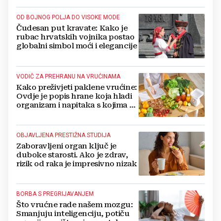
OD BOJNOG POLJA DO VISOKE MODE
Čudesan put kravate: Kako je
rubac hrvatskih vojnika postao
globalni simbol moći i elegancije
VODIČ ZA PREHRANU NA VRUĆINAMA
Kako preživjeti paklene vrućine:
Ovdje je popis hrane koja hladi
organizam i napitaka s kojima si
činite 'medvjeđu uslugu'
OBJAVLJENA PRESTIŽNA STUDIJA
Zaboravljeni organ ključ je
duboke starosti. Ako je zdrav,
rizik od raka je impresivno nizak
BORBA S PREGRIJAVANJEM
Što vrućne rade našem mozgu:
Smanjuju inteligenciju, potiču