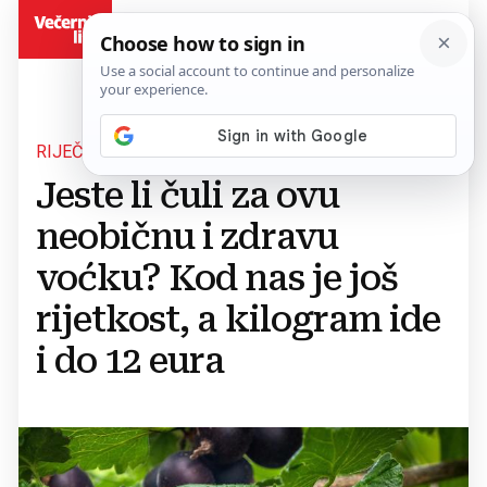
BiH
RIJEČ JE O JOSTI
Jeste li čuli za ovu
neobičnu i zdravu
voćku? Kod nas je još
rijetkost, a kilogram ide
i do 12 eura