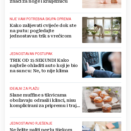
znači za noge i kralježnicu
NIJE VAM POTREBNA SKUPA OPREMA
Kako zalijevati cvijeće dok ste
na putu: pogledajte
jednostavan trik s vrećicom
JEDNOSTAVAN POSTUPAK
TRIK OD 15 SEKUNDI Kako
najbrže ohladiti auto koji je bio
na suncu: Ne, to nije klima
IDEALNI ZA PLAŽU
Slane muffine s tikvicama
obožavaju odrasli i klinci, nisu
komplicirani za pripremu i traju
danima
JEDNOSTAVNO RJEŠENJE
Ne želite paliti peglu tijekom