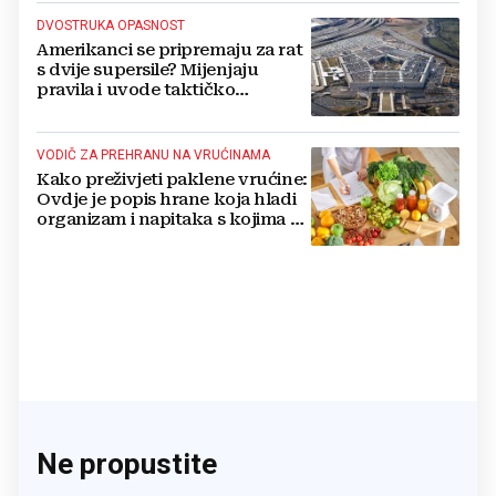
DVOSTRUKA OPASNOST
Amerikanci se pripremaju za rat
s dvije supersile? Mijenjaju
pravila i uvode taktičko
nuklearno oružje
VODIČ ZA PREHRANU NA VRUĆINAMA
Kako preživjeti paklene vrućine:
Ovdje je popis hrane koja hladi
organizam i napitaka s kojima si
činite 'medvjeđu uslugu'
Ne propustite