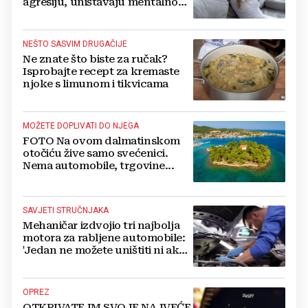
agresiju, uništavaju mentalno
zdravlje...
NEŠTO SASVIM DRUGAČIJE
Ne znate što biste za ručak?
Isprobajte recept za kremaste
njoke s limunom i tikvicama
MOŽETE DOPLIVATI DO NJEGA
FOTO Na ovom dalmatinskom
otočiću žive samo svećenici.
Nema automobile, trgovine...
SAVJETI STRUČNJAKA
Mehaničar izdvojio tri najbolja
motora za rabljene automobile:
'Jedan ne možete uništiti ni ako
pokušate'
OPREZ
OTKRIVATE IM SVOJE NAJVEĆE