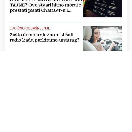
TAJNE? Ove stvari hitno morate
prestati pisati ChatGPT-u i
umjetnoj inteligenciji
LOGIČNO OBJAŠNJENJE
Zašto ćemo uglavnom stišati
radio kada parkiramo unatrag?
PROVJERITE TAVANE
Nekad ga je imala gotovo svaka
kuća u Jugoslaviji, a danas
postiže cijenu od nekoliko
stotina eura
UGLEDNI KARDIOLOG
Poznati liječnik otkrio pravog
'tihog ubojicu': Nije bolest, a
mnogi ga ignoriraju dok ne
bude prekasno