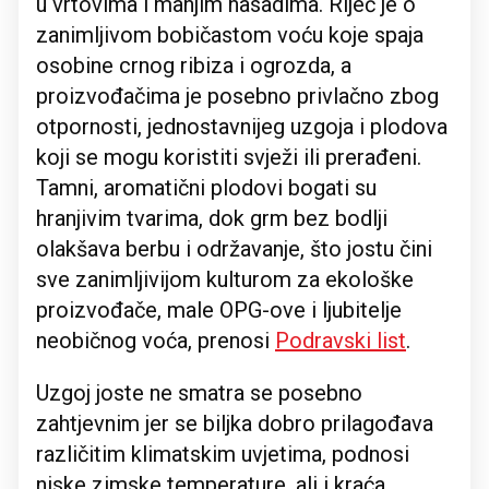
u vrtovima i manjim nasadima. Riječ je o
zanimljivom bobičastom voću koje spaja
osobine crnog ribiza i ogrozda, a
proizvođačima je posebno privlačno zbog
otpornosti, jednostavnijeg uzgoja i plodova
koji se mogu koristiti svježi ili prerađeni.
Tamni, aromatični plodovi bogati su
hranjivim tvarima, dok grm bez bodlji
olakšava berbu i održavanje, što jostu čini
sve zanimljivijom kulturom za ekološke
proizvođače, male OPG-ove i ljubitelje
neobičnog voća, prenosi
Podravski list
.
Uzgoj joste ne smatra se posebno
zahtjevnim jer se biljka dobro prilagođava
različitim klimatskim uvjetima, podnosi
niske zimske temperature, ali i kraća