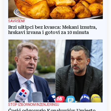
SAVRŠENI!
Brzi uštipci bez kvasca: Mekani iznutra,
hrskavi izvana i gotovi za 10 minuta
STOP IZBORNOM INŽENJERINGU
Ćosić odgovorio Konakoviću: Umjesto