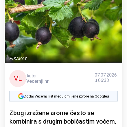
PIXABAY
07.07.2026.
Autor
VL
u 06:33
Vecernji.hr
Dodaj Večernji list među omiljene izvore na Googleu
Zbog izražene arome često se
kombinira s drugim bobičastim voćem,