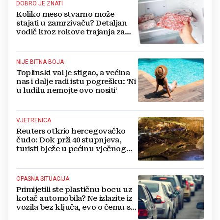
DOBRO JE ZNATI
Koliko meso stvarno može
stajati u zamrzivaču? Detaljan
vodič kroz rokove trajanja za
sve vrste mesa
NIJE BITNA BOJA
Toplinski val je stigao, a većina
nas i dalje radi istu pogrešku: ‘Ni
u ludilu nemojte ovo nositi‘
VJETRENICA
Reuters otkrio hercegovačko
čudo: Dok prži 40 stupnjeva,
turisti bježe u pećinu vječnog
hlada
OPASNA SITUACIJA
Primijetili ste plastičnu bocu uz
kotač automobila? Ne izlazite iz
vozila bez ključa, evo o čemu se
radi