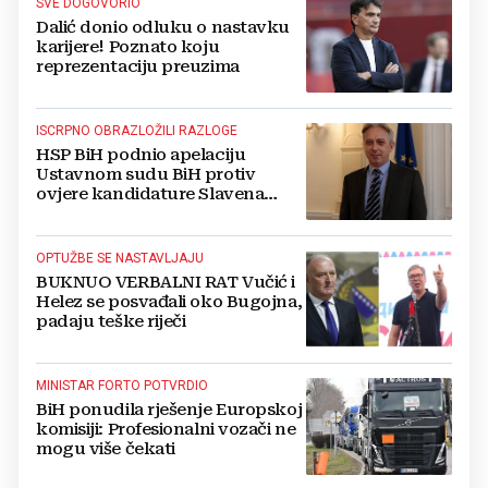
SVE DOGOVORIO
Dalić donio odluku o nastavku
karijere! Poznato koju
reprezentaciju preuzima
ISCRPNO OBRAZLOŽILI RAZLOGE
HSP BiH podnio apelaciju
Ustavnom sudu BiH protiv
ovjere kandidature Slavena
Kovačevića
OPTUŽBE SE NASTAVLJAJU
BUKNUO VERBALNI RAT Vučić i
Helez se posvađali oko Bugojna,
padaju teške riječi
MINISTAR FORTO POTVRDIO
BiH ponudila rješenje Europskoj
komisiji: Profesionalni vozači ne
mogu više čekati