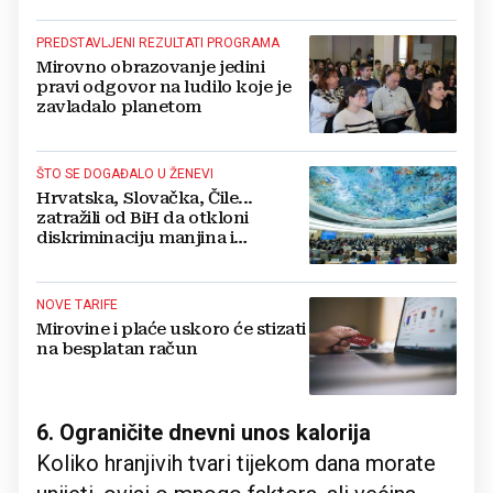
PREDSTAVLJENI REZULTATI PROGRAMA
Mirovno obrazovanje jedini
pravi odgovor na ludilo koje je
zavladalo planetom
ŠTO SE DOGAĐALO U ŽENEVI
Hrvatska, Slovačka, Čile...
zatražili od BiH da otkloni
diskriminaciju manjina i
konstitutivnih naroda
NOVE TARIFE
Mirovine i plaće uskoro će stizati
na besplatan račun
6. Ograničite dnevni unos kalorija
Koliko hranjivih tvari tijekom dana morate