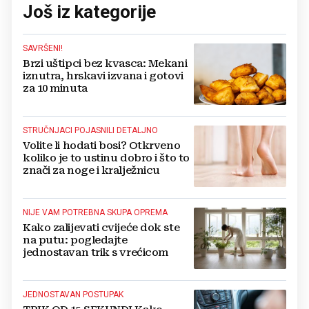
Još iz kategorije
SAVRŠENI!
Brzi uštipci bez kvasca: Mekani
iznutra, hrskavi izvana i gotovi
za 10 minuta
STRUČNJACI POJASNILI DETALJNO
Volite li hodati bosi? Otkrveno
koliko je to ustinu dobro i što to
znači za noge i kralježnicu
NIJE VAM POTREBNA SKUPA OPREMA
Kako zalijevati cvijeće dok ste
na putu: pogledajte
jednostavan trik s vrećicom
JEDNOSTAVAN POSTUPAK