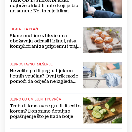
TRIK OD 15 SEKUNDI Kako
najbrže ohladiti auto koji je bio
na suncu: Ne, to nije klima
IDEALNI ZA PLAŽU
Slane muffine s tikvicama
obožavaju odrasli i klinci, nisu
komplicirani za pripremu i traju
danima
JEDNOSTAVNO RJEŠENJE
Ne želite paliti peglu tijekom
ljetnih vrućina? Ovaj trik može
pomoći da odjeća ne izgleda
zgužvano
JEDNO OD OMILJENIH POVRĆA
Treba li krastavce guliti ili jesti s
korom? Donosimo detaljno
pojašnjenje što je kada bolje