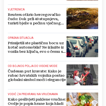
VJETRENICA
Reuters otkrio hercegovačko
čudo: Dok prži 40 stupnjeva,
turisti bježe u pećinu vječnog
hlada
OPASNA SITUACIJA
Primijetili ste plastičnu bocu uz
kotač automobila? Ne izlazite iz
vozila bez ključa, evo o čemu se
radi
OD BOJNOG POLJA DO VISOKE MODE
Čudesan put kravate: Kako je
rubac hrvatskih vojnika postao
globalni simbol moći i elegancije
VODIČ ZA PREHRANU NA VRUĆINAMA
Kako preživjeti paklene vrućine:
Ovdje je popis hrane koja hladi