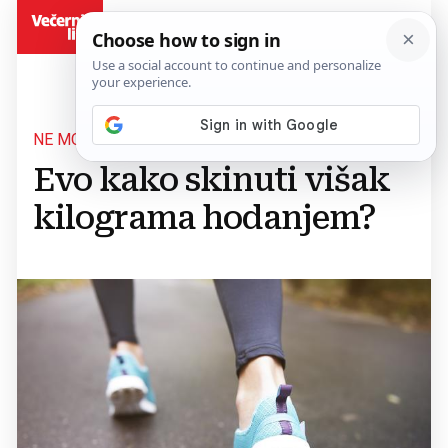
BiH
NE MORATE U TERETANU
Evo kako skinuti višak
kilograma hodanjem?