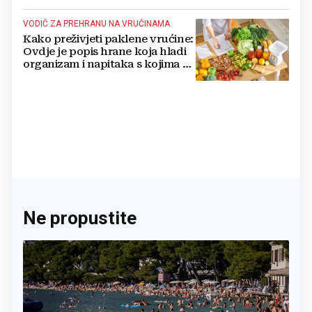
VODIČ ZA PREHRANU NA VRUĆINAMA
Kako preživjeti paklene vrućine:
Ovdje je popis hrane koja hladi
organizam i napitaka s kojima si
činite 'medvjeđu uslugu'
Ne propustite