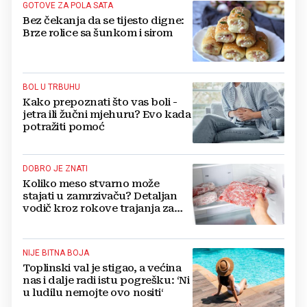
GOTOVE ZA POLA SATA
Bez čekanja da se tijesto digne:
Brze rolice sa šunkom i sirom
BOL U TRBUHU
Kako prepoznati što vas boli -
jetra ili žučni mjehuru? Evo kada
potražiti pomoć
DOBRO JE ZNATI
Koliko meso stvarno može
stajati u zamrzivaču? Detaljan
vodič kroz rokove trajanja za
sve vrste mesa
NIJE BITNA BOJA
Toplinski val je stigao, a većina
nas i dalje radi istu pogrešku: ‘Ni
u ludilu nemojte ovo nositi‘