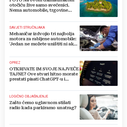
FOTO Na ovom dalmatinskom
otočiću žive samo svećenici.
Nema automobile, trgovine...
SAVJETI STRUČNJAKA
Mehaničar izdvojio tri najbolja
motora za rabljene automobile:
'Jedan ne možete uništiti ni ako
pokušate'
OPREZ
OTKRIVATE IM SVOJE NAJVEĆE
TAJNE? Ove stvari hitno morate
prestati pisati ChatGPT-u i
umjetnoj inteligenciji
LOGIČNO OBJAŠNJENJE
Zašto ćemo uglavnom stišati
radio kada parkiramo unatrag?