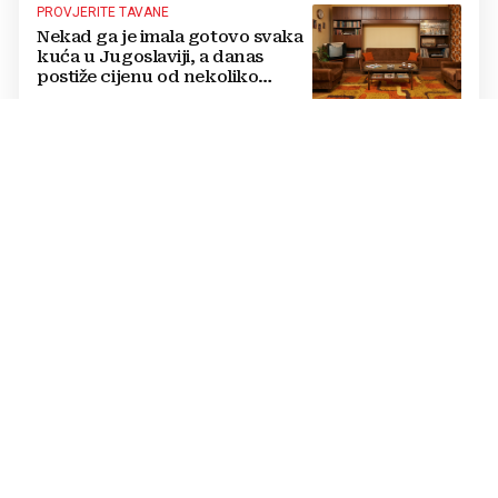
PROVJERITE TAVANE
Nekad ga je imala gotovo svaka
kuća u Jugoslaviji, a danas
postiže cijenu od nekoliko
stotina eura
UGLEDNI KARDIOLOG
Poznati liječnik otkrio pravog
'tihog ubojicu': Nije bolest, a
mnogi ga ignoriraju dok ne
bude prekasno
NAJNEOBIČNIJI ULAZ U SAKRALNI OBJEKT
U crkvu staru 11 stoljeća u
Hrvatskoj može se ući samo kroz
kafić
VODA ČUVA DUH GRADA
Kupalište Brana na Plivi
pokazuje da je najljepši odmor
ondje gdje nas voda, hlad i
smijeh djece iznenade