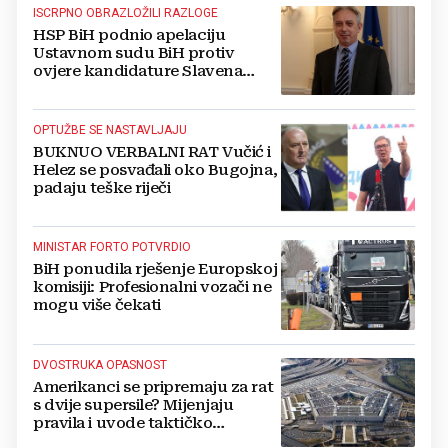
ISCRPNO OBRAZLOŽILI RAZLOGE
HSP BiH podnio apelaciju
Ustavnom sudu BiH protiv
ovjere kandidature Slavena
Kovačevića
OPTUŽBE SE NASTAVLJAJU
BUKNUO VERBALNI RAT Vučić i
Helez se posvađali oko Bugojna,
padaju teške riječi
MINISTAR FORTO POTVRDIO
BiH ponudila rješenje Europskoj
komisiji: Profesionalni vozači ne
mogu više čekati
DVOSTRUKA OPASNOST
Amerikanci se pripremaju za rat
s dvije supersile? Mijenjaju
pravila i uvode taktičko
nuklearno oružje