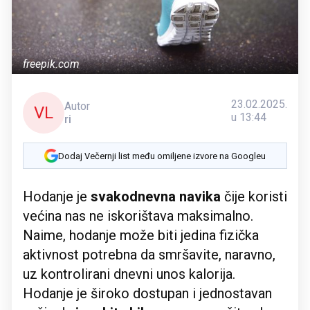
freepik.com
23.02.2025.
Autor
VL
u 13:44
ri
Dodaj Večernji list među omiljene izvore na Googleu
Hodanje je
svakodnevna navika
čije koristi
većina nas ne iskorištava maksimalno.
Naime, hodanje može biti jedina fizička
aktivnost potrebna da smršavite, naravno,
uz kontrolirani dnevni unos kalorija.
Hodanje je široko dostupan i jednostavan