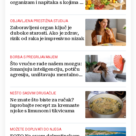
organizam i napitaka s kojima si
činite 'medvjeđu uslugu'
OBJAVLJENA PRESTIŽNA STUDIJA
Zaboravljeni organ ključ je
duboke starosti. Ako je zdrav,
rizik od raka je impresivno nizak
BORBA S PREGRIJAVANJEM
Što vrućne rade našem mozgu:
Smanjuju inteligenciju, potiču
agresiju, uništavaju mentalno
zdravlje...
NEŠTO SASVIM DRUGAČIJE
Ne znate što biste za ručak?
Isprobajte recept za kremaste
njoke s limunom i tikvicama
MOŽETE DOPLIVATI DO NJEGA