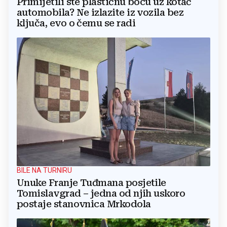
Primijetili ste plastičnu bocu uz kotač
automobila? Ne izlazite iz vozila bez
ključa, evo o čemu se radi
BILE NA TURNIRU
Unuke Franje Tuđmana posjetile
Tomislavgrad – jedna od njih uskoro
postaje stanovnica Mrkodola