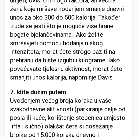
unijeti, ovisi o mnogo faktora, ali većina
žena koje mršave hodanjem smanje dnevni
unos za oko 300 do 500 kalorija. Također
trude se jesti što je moguće više hrane
bogate bjelančevinama. Ako želite
smršavjeti pomoću hodanja niskog
intenziteta, morat ćete strogo paziti na
prehranu da biste izgubili kilograme. Iako
povećavate tjelesnu aktivnost, morat ćete
smanjiti unos kalorija, napominje Davis.
7. Idite dužim putem
Uvođenjem većeg broja koraka u vaše
svakodnevne aktivnosti (parkiranje dalje od
posla ili kuće, korištenje stepenica umjesto
lifta i slično) olakšat ćete si dosezanje
brojke od 15.000 koraka dnevno i