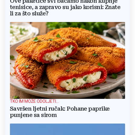
Ove paketiće svi bacamo nakon kupnje
tenisice, a zapravo su jako korisni: Znate
li za što služe?
TKO IM MOŽE ODOLJETI...
Savršen ljetni ručak: Pohane paprike
punjene sa sirom