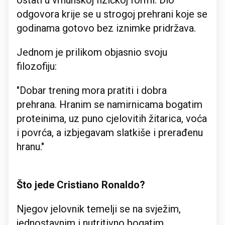
ostati u vrhunskoj fizičkoj formi. Dio
odgovora krije se u strogoj prehrani koje se
godinama gotovo bez iznimke pridržava.
Jednom je prilikom objasnio svoju
filozofiju:
"Dobar trening mora pratiti i dobra
prehrana. Hranim se namirnicama bogatim
proteinima, uz puno cjelovitih žitarica, voća
i povrća, a izbjegavam slatkiše i prerađenu
hranu."
Što jede Cristiano Ronaldo?
Njegov jelovnik temelji se na svježim,
jednostavnim i nutritivno bogatim