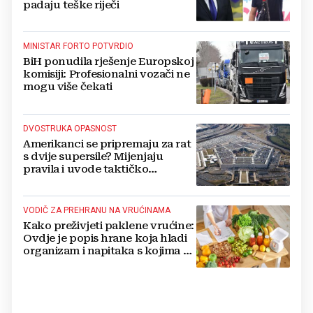
padaju teške riječi
MINISTAR FORTO POTVRDIO
BiH ponudila rješenje Europskoj
komisiji: Profesionalni vozači ne
mogu više čekati
DVOSTRUKA OPASNOST
Amerikanci se pripremaju za rat
s dvije supersile? Mijenjaju
pravila i uvode taktičko
nuklearno oružje
VODIČ ZA PREHRANU NA VRUĆINAMA
Kako preživjeti paklene vrućine:
Ovdje je popis hrane koja hladi
organizam i napitaka s kojima si
činite 'medvjeđu uslugu'