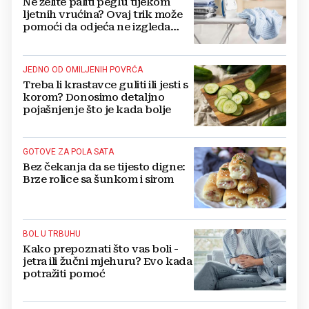
Ne želite paliti peglu tijekom
ljetnih vrućina? Ovaj trik može
pomoći da odjeća ne izgleda
zgužvano
JEDNO OD OMILJENIH POVRĆA
Treba li krastavce guliti ili jesti s
korom? Donosimo detaljno
pojašnjenje što je kada bolje
GOTOVE ZA POLA SATA
Bez čekanja da se tijesto digne:
Brze rolice sa šunkom i sirom
BOL U TRBUHU
Kako prepoznati što vas boli -
jetra ili žučni mjehuru? Evo kada
potražiti pomoć