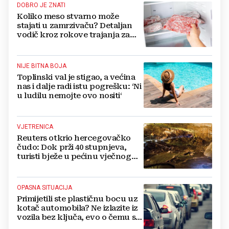
DOBRO JE ZNATI
Koliko meso stvarno može
stajati u zamrzivaču? Detaljan
vodič kroz rokove trajanja za
sve vrste mesa
NIJE BITNA BOJA
Toplinski val je stigao, a većina
nas i dalje radi istu pogrešku: ‘Ni
u ludilu nemojte ovo nositi‘
VJETRENICA
Reuters otkrio hercegovačko
čudo: Dok prži 40 stupnjeva,
turisti bježe u pećinu vječnog
hlada
OPASNA SITUACIJA
Primijetili ste plastičnu bocu uz
kotač automobila? Ne izlazite iz
vozila bez ključa, evo o čemu se
radi