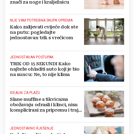
znači za noge i kralježnicu
NIJE VAM POTREBNA SKUPA OPREMA
Kako zalijevati cvijeće dok ste
na putu: pogledajte
jednostavan trik s vrećicom
JEDNOSTAVAN POSTUPAK
TRIK OD 15 SEKUNDI Kako
najbrže ohladiti auto koji je bio
na suncu: Ne, to nije klima
IDEALNI ZA PLAŽU
Slane muffine s tikvicama
obožavaju odrasli i klinci, nisu
komplicirani za pripremu i traju
danima
JEDNOSTAVNO RJEŠENJE