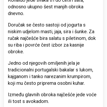
Ronaldo jede svaka tri do četiri sata,
odnosno ukupno šest manjih obroka
dnevno.
Doručak se često sastoji od jogurta s
niskim udjelom masti, jaja, sira i šunke. Za
ručak najčešće bira salatu s piletinom, dok
su riba i povrće čest izbor za kasnije
obroke.
Jedno od njegovih omiljenih jela je
tradicionalni portugalski bakalar s lukom,
kajganom i tanko narezanim krumpirom,
koji mu često priprema osobni kuhar.
Između glavnih obroka najčešće jede voće
ili tost s avokadom.