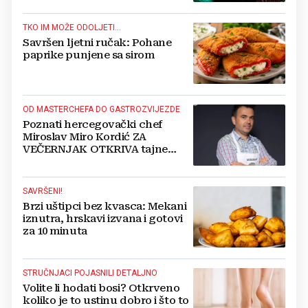
TKO IM MOŽE ODOLJETI...
Savršen ljetni ručak: Pohane
paprike punjene sa sirom
OD MASTERCHEFA DO GASTROZVIJEZDE
Poznati hercegovački chef
Miroslav Miro Kordić ZA
VEČERNJAK OTKRIVA tajne
kulinarstva, nepoznate detalje iz
djetinjstva, životne ciljeve...
SAVRŠENI!
Brzi uštipci bez kvasca: Mekani
iznutra, hrskavi izvana i gotovi
za 10 minuta
STRUČNJACI POJASNILI DETALJNO
Volite li hodati bosi? Otkrveno
koliko je to ustinu dobro i što to