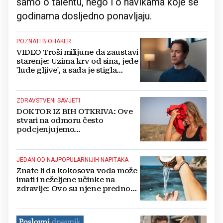
samo o talentu, nego i o navikama koje se
godinama dosljedno ponavljaju.
POZNATI BIOHAKER
VIDEO Troši milijune da zaustavi
starenje: Uzima krv od sina, jede
'lude gljive', a sada je stigla
šokantna dijagnoza
ZDRAVSTVENI SAVJETI
DOKTOR IZ BIH OTKRIVA: Ove
stvari na odmoru često
podcjenjujemo...
JEDAN OD NAJPOPULARNIJIH NAPITAKA
Znate li da kokosova voda može
imati i neželjene učinke na
zdravlje: Ovo su njene prednosti
i nedostataci