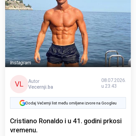
Instagram
08.07.2026.
Autor
VL
u 23:43
Vecernji.ba
Dodaj Večernji list među omiljene izvore na Googleu
Cristiano Ronaldo i u 41. godini prkosi
vremenu.