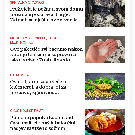
SKRIVENA OPASNOST
Preživjela je požar u svom domu
pa sada upozorava druge:
'Odmah se riješite ove stvari iz
svoje kuće'
MOGU SPASITI CIPELE, TORBE I
ELEKTRONIKU
Ove paketiće svi bacamo nakon
kupnje tenisice, a zapravo su
jako korisni: Znate li za što
služe?
LJEKOVITA JE
Ova biljka snižava šećer i
kolesterol, a dobra je i za
probavu, žgaravicu...
OKUS KOJI SE PAMTI
Punjene paprike kao nekad:
Ovaj mali trik naših baka čini
nadjev savršeno sočnim