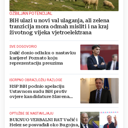
OZBILJAN POTENCIJAL
BiH ulazi u novi val ulaganja, ali zelena
tranzicija mora odmah misliti i na kraj
životnog vijeka vjetroelektrana
SVE DOGOVORIO
Dalić donio odluku o nastavku
karijere! Poznato koju
reprezentaciju preuzima
ISCRPNO OBRAZLOŽILI RAZLOGE
HSP BiH podnio apelaciju
Ustavnom sudu BiH protiv
ovjere kandidature Slavena
Kovačevića
OPTUŽBE SE NASTAVLJAJU
BUKNUO VERBALNI RAT Vučić i
Helez se posvađali oko Bugojna,