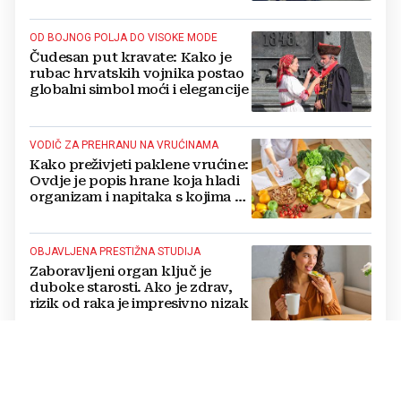
OD BOJNOG POLJA DO VISOKE MODE
Čudesan put kravate: Kako je
rubac hrvatskih vojnika postao
globalni simbol moći i elegancije
VODIČ ZA PREHRANU NA VRUĆINAMA
Kako preživjeti paklene vrućine:
Ovdje je popis hrane koja hladi
organizam i napitaka s kojima si
činite 'medvjeđu uslugu'
OBJAVLJENA PRESTIŽNA STUDIJA
Zaboravljeni organ ključ je
duboke starosti. Ako je zdrav,
rizik od raka je impresivno nizak
BORBA S PREGRIJAVANJEM
Što vrućne rade našem mozgu:
Smanjuju inteligenciju, potiču