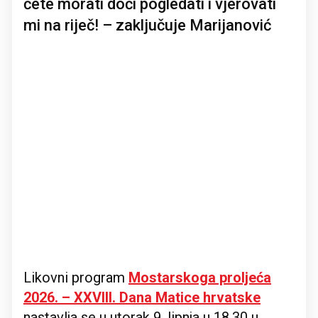
ćete morati doći pogledati i vjerovati
mi na riječ! – zaključuje Marijanović
Likovni program
Mostarskoga proljeća
2026. – XXVIII. Dana Matice hrvatske
nastavlja se u utorak 9. lipnja u 18.30 u