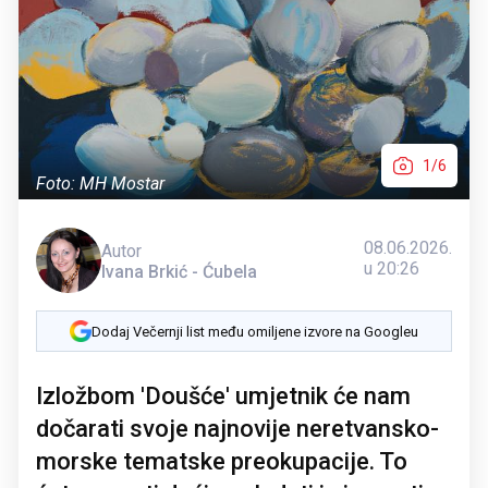
1/6
Foto: MH Mostar
08.06.2026.
Autor
u 20:26
Ivana Brkić - Ćubela
Dodaj Večernji list među omiljene izvore na Googleu
Izložbom 'Doušće' umjetnik će nam
dočarati svoje najnovije neretvansko-
morske tematske preokupacije. To