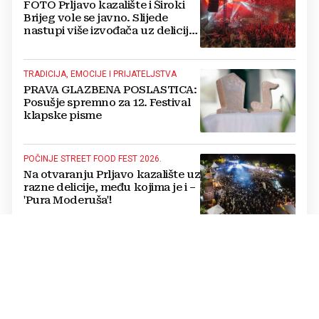
FOTO Prljavo kazalište i Široki
Brijeg vole se javno. Slijede
nastupi više izvođača uz delicije
14 izlagača
TRADICIJA, EMOCIJE I PRIJATELJSTVA
PRAVA GLAZBENA POSLASTICA:
Posušje spremno za 12. Festival
klapske pisme
POČINJE STREET FOOD FEST 2026.
Na otvaranju Prljavo kazalište uz
razne delicije, među kojima je i –
'Pura Moderuša'!
IN MEMORIAM
Odlazak još jednoga
legendarnog hercegovačkog
gangaša: preminuo Jozo
“Joguna” Stojić