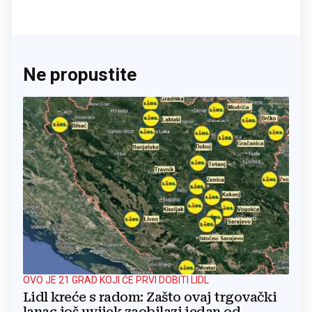
Ne propustite
OVO JE 21 GRAD KOJI ĆE PRVI DOBITI LIDL
Lidl kreće s radom: Zašto ovaj trgovački
lanac još uvijek zaobilazi jedan od