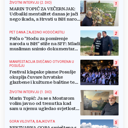
ŽIVOTNI INTERVJU (2. DIO)
1
MARIN TOPIĆ ZA VEČERNJAK:
Udbaški mentalitet danas je jači
nego ikada, a Hrvati u BiH narod
su u nestajanju!
PET DANA ZAJEDNO HODOČASTILI
2
Priča o "Hodu za pomirenje
naroda u BiH" stiže na SFF: Mladi
musliman snimio dokumentarac
o Josipu Jeliniću
MANIFESTACIJA SVEČANO OTVORENA U
3
POSUŠJU
Festival klapske pisme Posušje
okuplja čuvare hrvatske
glazbene i kulturne baštine te
povezuje hrvatski narod
ŽIVOTNI INTERVJU (1. DIO)
4
Marin Topić: Ja se s Mostarom
volim javno od trenutka kad
sam u njemu ugledao svjetlost
dana, a tu svjetlost 50 godina
lovim na platnu
GORA VILOVITA, BAJKOVITA
5
NESTVARNA GORA smještena s