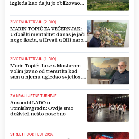
izgleda kao da ju je oblikovao
sam Bog
ŽIVOTNI INTERVJU (2. DIO)
MARIN TOPIĆ ZA VEČERNJAK:
Udbaški mentalitet danas je jači
nego ikada, a Hrvati u BiH narod
su u nestajanju!
ŽIVOTNI INTERVJU (1. DIO)
Marin Topić: Ja se s Mostarom
volim javno od trenutka kad
sam u njemu ugledao svjetlost
dana, a tu svjetlost 50 godina
lovim na platnu
ZA KRAJ LJETNE TURNEJE
Ansambl LADO u
Tomislavgradu: Ovdje smo
doživjeli nešto posebno
STREET FOOD FEST 2026.