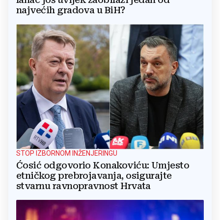
najvećih gradova u BiH?
STOP IZBORNOM INŽENJERINGU
Ćosić odgovorio Konakoviću: Umjesto
etničkog prebrojavanja, osigurajte
stvarnu ravnopravnost Hrvata