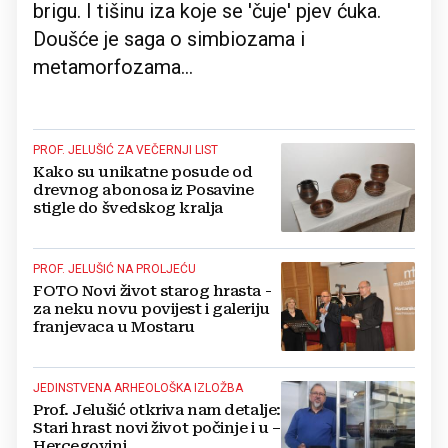
brigu. I tišinu iza koje se 'čuje' pjev ćuka.
Doušće je saga o simbiozama i
metamorfozama...
PROF. JELUŠIĆ ZA VEČERNJI LIST
Kako su unikatne posude od
drevnog abonosa iz Posavine
stigle do švedskog kralja
PROF. JELUŠIĆ NA PROLJEĆU
FOTO Novi život starog hrasta -
za neku novu povijest i galeriju
franjevaca u Mostaru
JEDINSTVENA ARHEOLOŠKA IZLOŽBA
Prof. Jelušić otkriva nam detalje:
Stari hrast novi život počinje i u –
Hercegovini