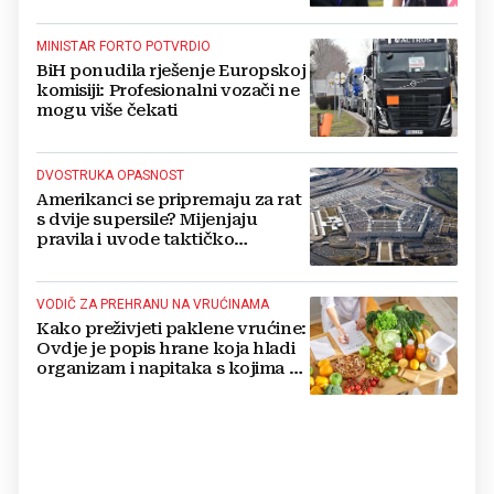
MINISTAR FORTO POTVRDIO
BiH ponudila rješenje Europskoj
komisiji: Profesionalni vozači ne
mogu više čekati
DVOSTRUKA OPASNOST
Amerikanci se pripremaju za rat
s dvije supersile? Mijenjaju
pravila i uvode taktičko
nuklearno oružje
VODIČ ZA PREHRANU NA VRUĆINAMA
Kako preživjeti paklene vrućine:
Ovdje je popis hrane koja hladi
organizam i napitaka s kojima si
činite 'medvjeđu uslugu'