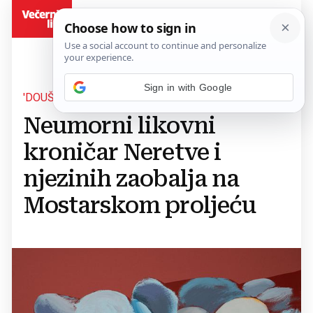
BiH
Sign in with Google
'DOUŠĆE' ERNESTA MARKOTE
Neumorni likovni
kroničar Neretve i
njezinih zaobalja na
Mostarskom proljeću