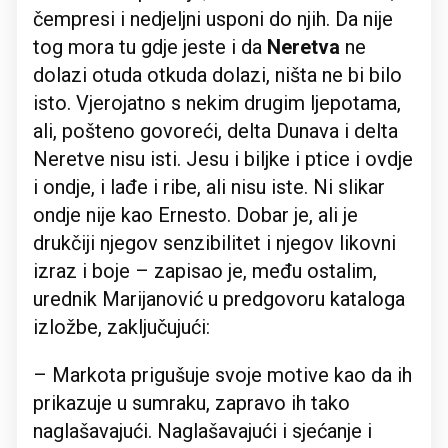
čempresi i nedjeljni usponi do njih. Da nije
tog mora tu gdje jeste i da
Neretva
ne
dolazi otuda otkuda dolazi, ništa ne bi bilo
isto. Vjerojatno s nekim drugim ljepotama,
ali, pošteno govoreći, delta Dunava i delta
Neretve nisu isti. Jesu i biljke i ptice i ovdje
i ondje, i lađe i ribe, ali nisu iste. Ni slikar
ondje nije kao Ernesto. Dobar je, ali je
drukčiji njegov senzibilitet i njegov likovni
izraz i boje – zapisao je, među ostalim,
urednik Marijanović u predgovoru kataloga
izložbe, zaključujući:
– Markota prigušuje svoje motive kao da ih
prikazuje u sumraku, zapravo ih tako
naglašavajući. Naglašavajući i sjećanje i