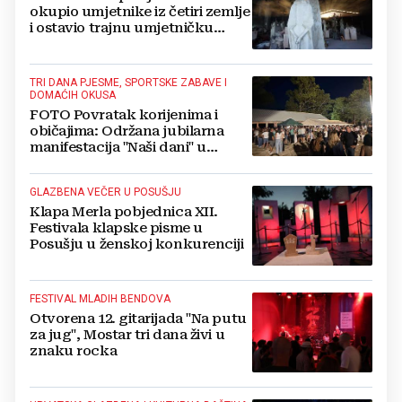
okupio umjetnike iz četiri zemlje
i ostavio trajnu umjetničku
baštinu
TRI DANA PJESME, SPORTSKE ZABAVE I
DOMAĆIH OKUSA
FOTO Povratak korijenima i
običajima: Održana jubilarna
manifestacija "Naši dani" u
livanjskom kraju
GLAZBENA VEČER U POSUŠJU
Klapa Merla pobjednica XII.
Festivala klapske pisme u
Posušju u ženskoj konkurenciji
FESTIVAL MLADIH BENDOVA
Otvorena 12. gitarijada "Na putu
za jug", Mostar tri dana živi u
znaku rocka