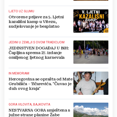
LJETO UZ GLUMU
Otvorene prijave za 5. Ljetni
kazališni kamp u Vitezu,
sudjelovanje je besplatno
JEDINI U ZEMLJI S OVOM TRADICIJOM
JEDINSTVEN DOGAĐAJ U BiH:
Čapljina sprema 27. izdanje
omiljenog ljetnog karnevala
IN MEMORIAM
Hercegovina se oprašta od Mate
Grubišića - Tičarevića. "Čuvao je
duh ovog kraja"
GORA VILOVITA, BAJKOVITA
NESTVARNA GORA smještena s
južne strane planine Žabe