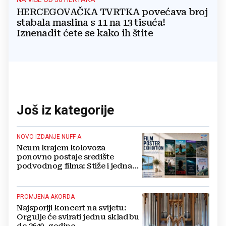
HERCEGOVAČKA TVRTKA povećava broj
stabala maslina s 11 na 13 tisuća!
Iznenadit ćete se kako ih štite
Još iz kategorije
NOVO IZDANJE NUFF-A
Neum krajem kolovoza
ponovno postaje središte
podvodnog filma: Stiže i jedna
velika novost
PROMJENA AKORDA
Najsporiji koncert na svijetu:
Orgulje će svirati jednu skladbu
do 2640. godine