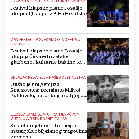
HRVATSKA GLAZBENA I KULTURNA BAŠTINA
Festival klapske pisme Posušje
okupio 19 klapa iz BiH i Hrvatske
MANIFESTACIJA SVEČANO OTVORENA U
POSUŠJU
Festival klapske pisme Posušje
okuplja čuvare hrvatske
glazbene i kulturne baštine te
povezuje hrvatski narod
ODLAZAK REDATELJA NAŠEG DJETINJSTVA
Otišao je tihi genij iza
Smogovaca: preminuo Milivoj
Puhlovski, autor koji je odgojio
generacije
IZLOŽBA „SIMBIOZA“ U FRANJEVAČKOM
MUZEJU „VRATA BOSNE“ TOLISA
Susret umjetnosti, tradicije i
materijala obilježenog tragovima
vremena