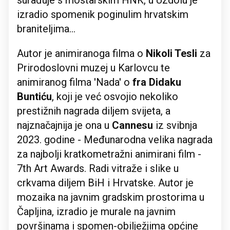
surađuje s mostarskim HNK, u Uzdolu je
izradio spomenik poginulim hrvatskim
braniteljima...
Autor je animiranoga filma o
Nikoli Tesli
za
Prirodoslovni muzej u Karlovcu te
animiranog filma 'Nada' o
fra Didaku
Buntiću
, koji je već osvojio nekoliko
prestižnih nagrada diljem svijeta, a
najznačajnija je ona u
Cannesu
iz svibnja
2023. godine - Međunarodna velika nagrada
za najbolji kratkometražni animirani film -
7th Art Awards. Radi vitraže i slike u
crkvama diljem BiH i Hrvatske. Autor je
mozaika na javnim gradskim prostorima u
Čapljina, izradio je murale na javnim
površinama i spomen-obilježjima općine