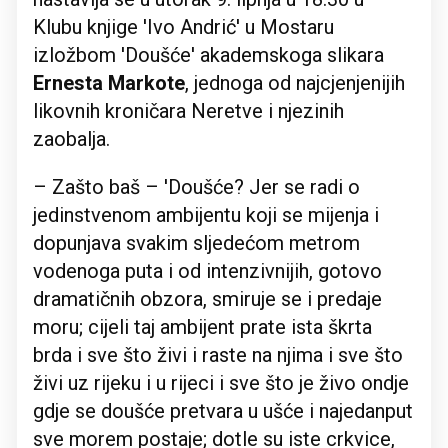
Klubu knjige 'Ivo Andrić' u Mostaru
izložbom 'Doušće' akademskoga slikara
Ernesta Markote
, jednoga od najcjenjenijih
likovnih kroničara Neretve i njezinih
zaobalja.
– Zašto baš – 'Doušće? Jer se radi o
jedinstvenom ambijentu koji se mijenja i
dopunjava svakim sljedećom metrom
vodenoga puta i od intenzivnijih, gotovo
dramatičnih obzora, smiruje se i predaje
moru; cijeli taj ambijent prate ista škrta
brda i sve što živi i raste na njima i sve što
živi uz rijeku i u rijeci i sve što je živo ondje
gdje se doušće pretvara u ušće i najedanput
sve morem postaje; dotle su iste crkvice,