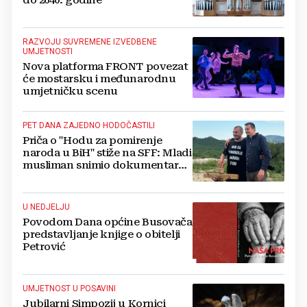
RAZVOJU SUVREMENE IZVEDBENE
UMJETNOSTI
Nova platforma FRONT povezat
će mostarsku i međunarodnu
umjetničku scenu
PET DANA ZAJEDNO HODOČASTILI
Priča o "Hodu za pomirenje
naroda u BiH" stiže na SFF: Mladi
musliman snimio dokumentarac
o Josipu Jeliniću
U NEDJELJU
Povodom Dana općine Busovača
predstavljanje knjige o obitelji
Petrović
UMJETNOST U POSAVINI
Jubilarni Simpozij u Kornici