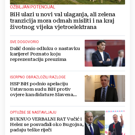
OZBILJAN POTENCIJAL
BiH ulazi u novi val ulaganja, ali zelena
tranzicija mora odmah misliti i na kraj
životnog vijeka vjetroelektrana
SVE DOGOVORIO
Dalić donio odluku o nastavku
karijere! Poznato koju
reprezentaciju preuzima
ISCRPNO OBRAZLOŽILI RAZLOGE
HSP BiH podnio apelaciju
Ustavnom sudu BiH protiv
ovjere kandidature Slavena
Kovačevića
OPTUŽBE SE NASTAVLJAJU
BUKNUO VERBALNI RAT Vučić i
Helez se posvađali oko Bugojna,
padaju teške riječi