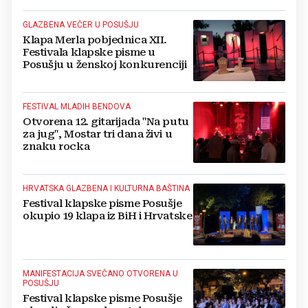
livanjskom kraju
GLAZBENA VEČER U POSUŠJU
Klapa Merla pobjednica XII.
Festivala klapske pisme u
Posušju u ženskoj konkurenciji
FESTIVAL MLADIH BENDOVA
Otvorena 12. gitarijada "Na putu
za jug", Mostar tri dana živi u
znaku rocka
HRVATSKA GLAZBENA I KULTURNA BAŠTINA
Festival klapske pisme Posušje
okupio 19 klapa iz BiH i Hrvatske
MANIFESTACIJA SVEČANO OTVORENA U
POSUŠJU
Festival klapske pisme Posušje