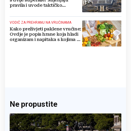
s dvije supersile? Mijenjaju
pravila i uvode taktičko
nuklearno oružje
VODIČ ZA PREHRANU NA VRUĆINAMA
Kako preživjeti paklene vrućine:
Ovdje je popis hrane koja hladi
organizam i napitaka s kojima si
činite 'medvjeđu uslugu'
Ne propustite