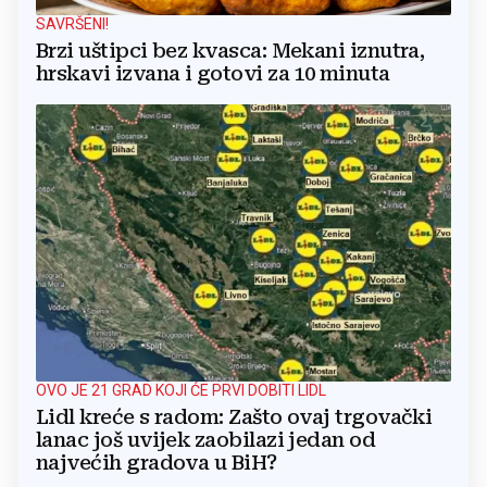
SAVRŠENI!
Brzi uštipci bez kvasca: Mekani iznutra,
hrskavi izvana i gotovi za 10 minuta
OVO JE 21 GRAD KOJI ĆE PRVI DOBITI LIDL
Lidl kreće s radom: Zašto ovaj trgovački
lanac još uvijek zaobilazi jedan od
najvećih gradova u BiH?