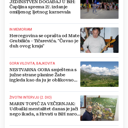
JEDINSTVEN DOGAĐAJ U BiH:
Čapljina sprema 27. izdanje
omiljenog ljetnog karnevala
IN MEMORIAM
Hercegovina se oprašta od Mate
Grubišića - Tičarevića. "Čuvao je
duh ovog kraja"
GORA VILOVITA, BAJKOVITA
NESTVARNA GORA smještena s
južne strane planine Žabe
izgleda kao da ju je oblikovao
sam Bog
ŽIVOTNI INTERVJU (2. DIO)
MARIN TOPIĆ ZA VEČERNJAK:
Udbaški mentalitet danas je jači
nego ikada, a Hrvati u BiH narod
su u nestajanju!