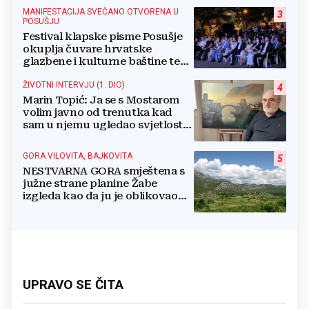
MANIFESTACIJA SVEČANO OTVORENA U
3
POSUŠJU
Festival klapske pisme Posušje
okuplja čuvare hrvatske
glazbene i kulturne baštine te
povezuje hrvatski narod
ŽIVOTNI INTERVJU (1. DIO)
4
Marin Topić: Ja se s Mostarom
volim javno od trenutka kad
sam u njemu ugledao svjetlost
dana, a tu svjetlost 50 godina
lovim na platnu
GORA VILOVITA, BAJKOVITA
5
NESTVARNA GORA smještena s
južne strane planine Žabe
izgleda kao da ju je oblikovao
sam Bog
UPRAVO SE ČITA