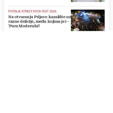
POČINJE STREET FOOD FEST 2026.
Na otvaranju Prljavo kazalište uz
razne delicije, među kojima je i –
'Pura Moderuša'!
IN MEMORIAM
Odlazak još jednoga
legendarnog hercegovačkog
gangaša: preminuo Jozo
“Joguna” Stojić
POVELJA O SURADNJI
Kada se spoje Sava i Dunav,
Orašje i Vukovar, film postaje
mnogo više od umjetnosti
„100 % LIVANJSKO“
(FOTO) Petra Perković nakon
pobjede u Livnu: "Meni je