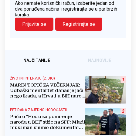
Ako nemate korisnički račun, izaberite jedan od
dva ponuđena načina i registrirajte se u par brzih
koraka.
Prijavite se
Registrirajte se
NAJČITANIJE
NAJNOVIJE
ŽIVOTNI INTERVJU (2. DIO)
1
MARIN TOPIĆ ZA VEČERNJAK:
Udbaški mentalitet danas je jači
nego ikada, a Hrvati u BiH narod
su u nestajanju!
PET DANA ZAJEDNO HODOČASTILI
2
Priča o "Hodu za pomirenje
naroda u BiH" stiže na SFF: Mladi
musliman snimio dokumentarac
o Josipu Jeliniću