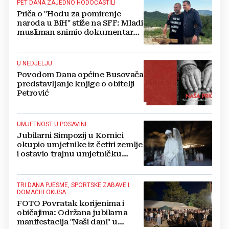
PET DANA ZAJEDNO HODOČASTILI
Priča o "Hodu za pomirenje
naroda u BiH" stiže na SFF: Mladi
musliman snimio dokumentarac
o Josipu Jeliniću
U NEDJELJU
Povodom Dana općine Busovača
predstavljanje knjige o obitelji
Petrović
UMJETNOST U POSAVINI
Jubilarni Simpozij u Kornici
okupio umjetnike iz četiri zemlje
i ostavio trajnu umjetničku
baštinu
TRI DANA PJESME, SPORTSKE ZABAVE I
DOMAĆIH OKUSA
FOTO Povratak korijenima i
običajima: Održana jubilarna
manifestacija "Naši dani" u