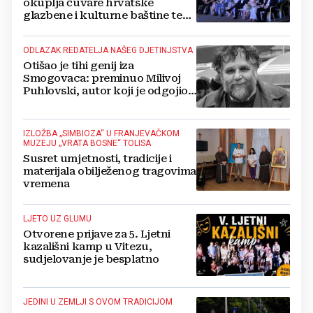
okuplja čuvare hrvatske
glazbene i kulturne baštine te
povezuje hrvatski narod
ODLAZAK REDATELJA NAŠEG DJETINJSTVA
Otišao je tihi genij iza
Smogovaca: preminuo Milivoj
Puhlovski, autor koji je odgojio
generacije
IZLOŽBA „SIMBIOZA“ U FRANJEVAČKOM
MUZEJU „VRATA BOSNE“ TOLISA
Susret umjetnosti, tradicije i
materijala obilježenog tragovima
vremena
LJETO UZ GLUMU
Otvorene prijave za 5. Ljetni
kazališni kamp u Vitezu,
sudjelovanje je besplatno
JEDINI U ZEMLJI S OVOM TRADICIJOM