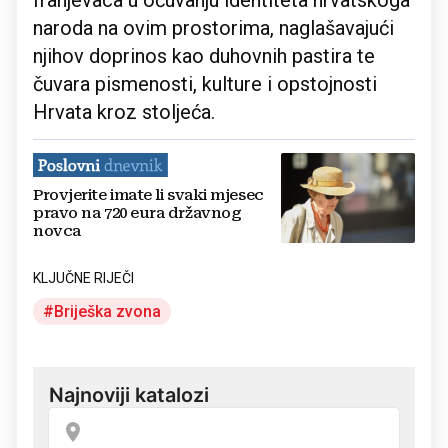
franjevaca u očuvanju identiteta hrvatskoga
naroda na ovim prostorima, naglašavajući
njihov doprinos kao duhovnih pastira te
čuvara pismenosti, kulture i opstojnosti
Hrvata kroz stoljeća.
Provjerite imate li svaki mjesec
pravo na 720 eura državnog
novca
KLJUČNE RIJEČI
Briješka zvona