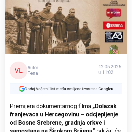
12.05.2026.
Autor
VL
u 11:02
Fena
Dodaj Večernji list među omiljene izvore na Googleu
Premijera dokumentarnog filma
„Dolazak
franjevaca u Hercegovinu – odcjepljenje
od Bosne Srebrene, gradnja crkve i
samostana na Širokom Brijegu“
održat će