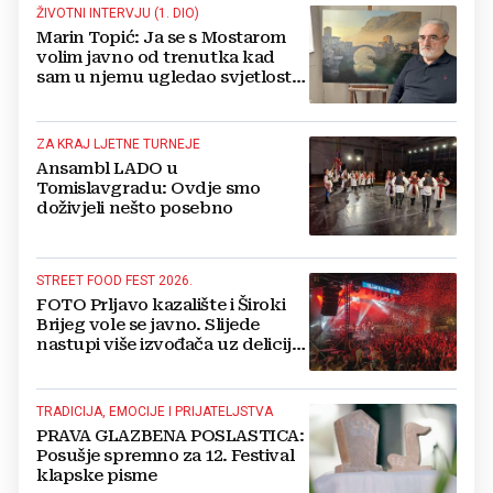
ŽIVOTNI INTERVJU (1. DIO)
Marin Topić: Ja se s Mostarom
volim javno od trenutka kad
sam u njemu ugledao svjetlost
dana, a tu svjetlost 50 godina
lovim na platnu
ZA KRAJ LJETNE TURNEJE
Ansambl LADO u
Tomislavgradu: Ovdje smo
doživjeli nešto posebno
STREET FOOD FEST 2026.
FOTO Prljavo kazalište i Široki
Brijeg vole se javno. Slijede
nastupi više izvođača uz delicije
14 izlagača
TRADICIJA, EMOCIJE I PRIJATELJSTVA
PRAVA GLAZBENA POSLASTICA:
Posušje spremno za 12. Festival
klapske pisme