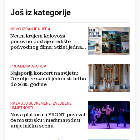
Još iz kategorije
NOVO IZDANJE NUFF-A
Neum krajem kolovoza
ponovno postaje središte
podvodnog filma: Stiže i jedna
velika novost
PROMJENA AKORDA
Najsporiji koncert na svijetu:
Orgulje će svirati jednu skladbu
do 2640. godine
RAZVOJU SUVREMENE IZVEDBENE
UMJETNOSTI
Nova platforma FRONT povezat
će mostarsku i međunarodnu
umjetničku scenu