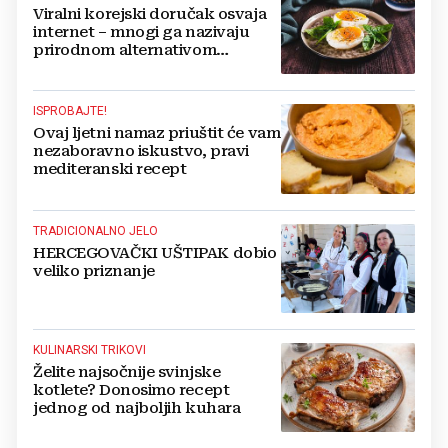
Viralni korejski doručak osvaja
internet – mnogi ga nazivaju
prirodnom alternativom
Ozempicu
ISPROBAJTE!
Ovaj ljetni namaz priuštit će vam
nezaboravno iskustvo, pravi
mediteranski recept
TRADICIONALNO JELO
HERCEGOVAČKI UŠTIPAK dobio
veliko priznanje
KULINARSKI TRIKOVI
Želite najsočnije svinjske
kotlete? Donosimo recept
jednog od najboljih kuhara