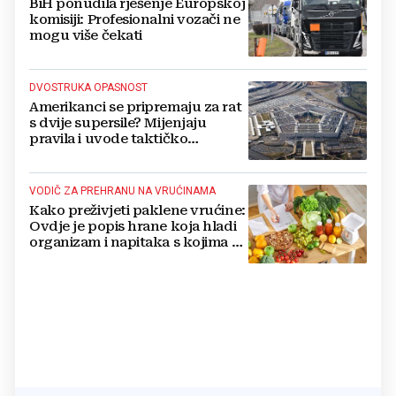
BiH ponudila rješenje Europskoj
komisiji: Profesionalni vozači ne
mogu više čekati
DVOSTRUKA OPASNOST
Amerikanci se pripremaju za rat
s dvije supersile? Mijenjaju
pravila i uvode taktičko
nuklearno oružje
VODIČ ZA PREHRANU NA VRUĆINAMA
Kako preživjeti paklene vrućine:
Ovdje je popis hrane koja hladi
organizam i napitaka s kojima si
činite 'medvjeđu uslugu'