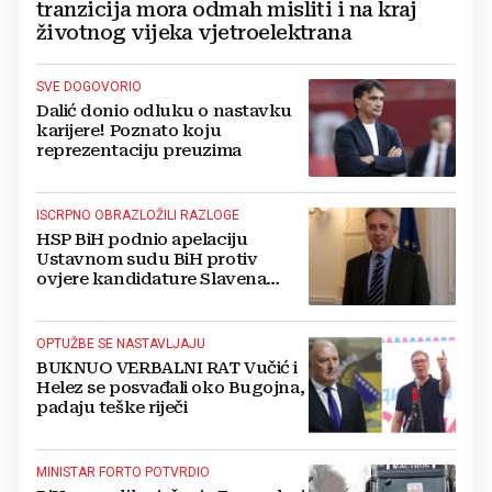
tranzicija mora odmah misliti i na kraj
životnog vijeka vjetroelektrana
SVE DOGOVORIO
Dalić donio odluku o nastavku
karijere! Poznato koju
reprezentaciju preuzima
ISCRPNO OBRAZLOŽILI RAZLOGE
HSP BiH podnio apelaciju
Ustavnom sudu BiH protiv
ovjere kandidature Slavena
Kovačevića
OPTUŽBE SE NASTAVLJAJU
BUKNUO VERBALNI RAT Vučić i
Helez se posvađali oko Bugojna,
padaju teške riječi
MINISTAR FORTO POTVRDIO