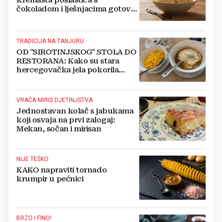
čokoladom i lješnjacima gotova
u nekoliko koraka
TRADICIJA NA TANJURU
OD "SIROTINJSKOG" STOLA DO
RESTORANA: Kako su stara
hercegovačka jela pokorila
moderne jelovnike
VRAĆA MIRIS DJETINJSTVA
Jednostavan kolač s jabukama
koji osvaja na prvi zalogaj:
Mekan, sočan i mirisan
NIJE TEŠKO
KAKO napraviti tornado
krumpir u pećnici
BRZO I FINO!