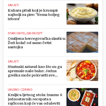
SAVJETI
Kuhara pitali koji je krumpir
najbolji za pire: "Nema boljeg
izbora"
STARI OBITELJSKI RECEPT
Omiljena hercegovačka slastica:
Žuti kolač od samo četiri
sastojka
SAVJETI
Starinski sataraš kao što su ga
spremale naše bake: Jedna
greška može pokvariti sve...
UKUSNO I ZDRAVO
Kraljica ljetnog stola: Imamo 6
jednostavnih recepata s
rajčicom koji će vas oduševiti