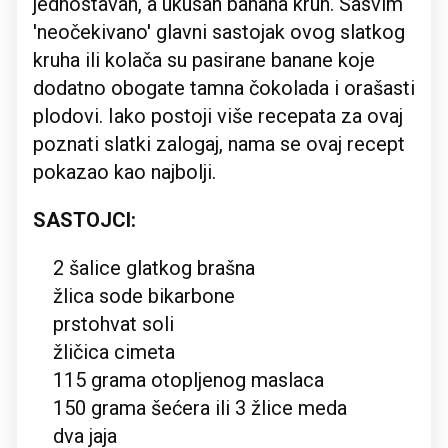
jednostavan, a ukusan banana kruh. Sasvim
'neočekivano' glavni sastojak ovog slatkog
kruha ili kolača su pasirane banane koje
dodatno obogate tamna čokolada i orašasti
plodovi. Iako postoji više recepata za ovaj
poznati slatki zalogaj, nama se ovaj recept
pokazao kao najbolji.
SASTOJCI:
2 šalice glatkog brašna
žlica sode bikarbone
prstohvat soli
žličica cimeta
115 grama otopljenog maslaca
150 grama šećera ili 3 žlice meda
dva jaja