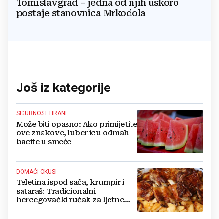
Tomislavgrad – jedna od njih uskoro
postaje stanovnica Mrkodola
Još iz kategorije
SIGURNOST HRANE
Može biti opasno: Ako primijetite
ove znakove, lubenicu odmah
bacite u smeće
DOMAĆI OKUSI
Teletina ispod sača, krumpir i
sataraš: Tradicionalni
hercegovački ručak za ljetne
dane