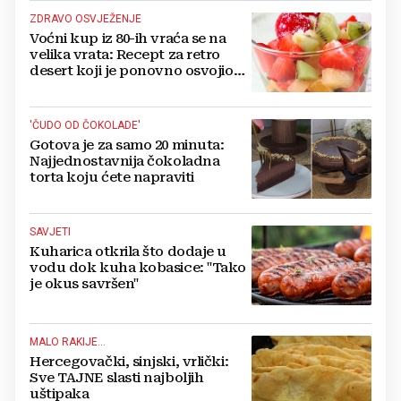
ZDRAVO OSVJEŽENJE
Voćni kup iz 80-ih vraća se na
velika vrata: Recept za retro
desert koji je ponovno osvojio
jelovnike
'ČUDO OD ČOKOLADE'
Gotova je za samo 20 minuta:
Najjednostavnija čokoladna
torta koju ćete napraviti
SAVJETI
Kuharica otkrila što dodaje u
vodu dok kuha kobasice: "Tako
je okus savršen"
MALO RAKIJE...
Hercegovački, sinjski, vrlički:
Sve TAJNE slasti najboljih
uštipaka