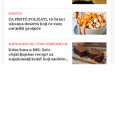
SLASTICE
ZA PRSTE POLIZATI, tri brza i
ukusna deserta koji će vam
osvježiti proljeće
SLATKI KLASICI BEZ PUNO KOMPLIKACIJA
Kriza hara u BiH: Zato
objavljujemo recept za
najukusniji kolač koji možete
napraviti za "male pare"
BLAGDANSKE POSLASTICE
Donosimo prijedloge za
najjednostavnije uskrsne
kolače, prave se bez puno muke
SLASNO
Desert koji iznenađuje izgledom