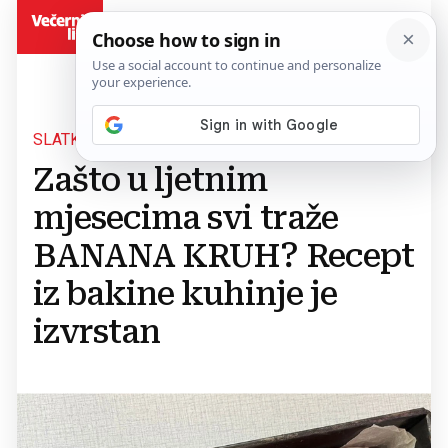
BiH
SLATKI ZALOGAJ
Zašto u ljetnim
mjesecima svi traže
BANANA KRUH? Recept
iz bakine kuhinje je
izvrstan