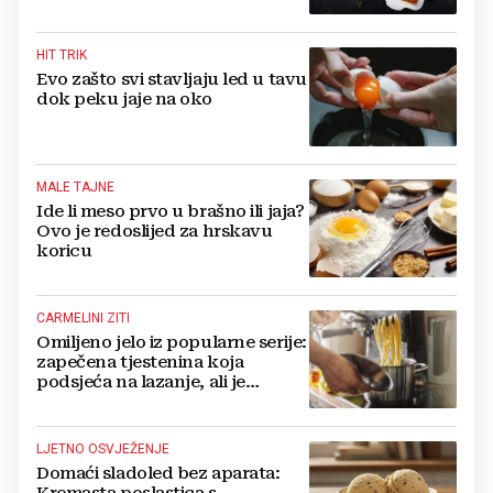
HIT TRIK
Evo zašto svi stavljaju led u tavu
dok peku jaje na oko
MALE TAJNE
Ide li meso prvo u brašno ili jaja?
Ovo je redoslijed za hrskavu
koricu
CARMELINI ZITI
Omiljeno jelo iz popularne serije:
zapečena tjestenina koja
podsjeća na lazanje, ali je
priprema daleko jednostavnija
LJETNO OSVJEŽENJE
Domaći sladoled bez aparata:
Kremasta poslastica s