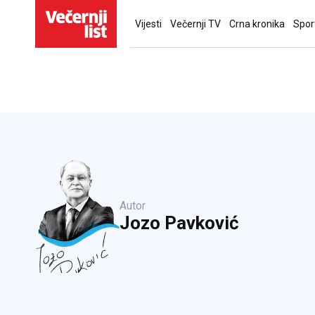
Vijesti
Večernji TV
Crna kronika
Spor
Autor
Jozo Pavković