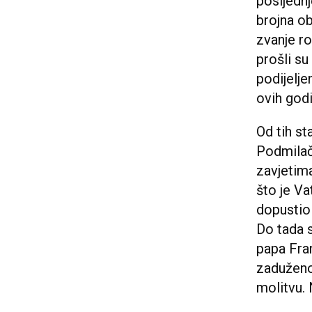
posljednj
brojna ob
zvanje r
prošli su
podijelje
ovih godi
Od tih st
Podmilač
zavjetima
što je Va
dopustio
Do tada 
papa Fra
zaduženo
molitvu. 