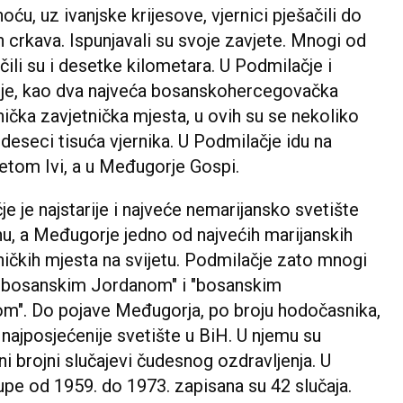
oću, uz ivanjske krijesove, vjernici pješačili do
 crkava. Ispunjavali su svoje zavjete. Mnogi od
ačili su i desetke kilometara. U Podmilačje i
e, kao dva najveća bosanskohercegovačka
čka zavjetnička mjesta, u ovih su se nekoliko
i deseci tisuća vjernika. U Podmilačje idu na
etom Ivi, a u Međugorje Gospi.
e je najstarije i najveće nemarijansko svetište
u, a Međugorje jedno od najvećih marijanskih
ičkih mjesta na svijetu. Podmilačje zato mnogi
 "bosanskim Jordanom" i "bosanskim
m". Do pojave Međugorja, po broju hodočasnika,
o najposjećenije svetište u BiH. U njemu su
ni brojni slučajevi čudesnog ozdravljenja. U
upe od 1959. do 1973. zapisana su 42 slučaja.