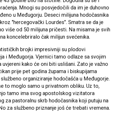
e 43 godine bilo na stotine. Dogodila su se i
raćenja. Mnogi su posvjedočili da im je duhovno
ođeno u Međugorju. Deseci milijuna hodočasnika
 kroz "hercegovački Lourdes". Smatra se da je
no više od 50 milijuna pričesti. Na misama je svih
na koncelebriralo čak milijun svećenika.
atističkih brojki impresivniji su plodovi
ja i Međugorja. Vjernici tamo odlaze sa svojim
 uvjereni kako će oni biti uslišani. Zato je važno
tikan prije pet godina župama i biskupijama
 službeno organiziranje hodočašća u Međugorje.
se to moglo samo u privatnom obliku. Uz to,
njo tamo ima svog apostolskog vizitatora
g za pastoralnu skrb hodočasnika koji putuju na
No za službeno priznanje još će trebati vremena.