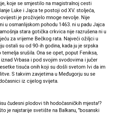
e, koje se smjestilo na magistralnoj cesti
nje Luke i Jajca te postoji od XV. stoljeća,
ovijesti je proživjelo mnoge nevolje. Nije
 ni u osmanlijskom pohodu 1463. ni u padu Jajca
tamošnja stara gotička crkvica nije razrušena ni u
ljeću za vrijeme Bečkog rata. Najveći ožiljci u
u ostali su od 90-ih godina, kada ju je srpska
 temelja srušila. Ona se opet, poput Feniksa,
 iznad Vrbasa i pod svojim svodovima i jučer
esetke tisuća onih koji su došli svetom Ivi da im
litve. S takvim zavjetima u Međugorju su se
dočasnici iz cijelog svijeta.
nisu čudesni plodovi tih hodočasničkih mjesta!?
to je najstarije svetište na Balkanu, "bosanski