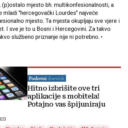
 (p)ostalo mjesto bh. multikonfesionalnosti, a
e mladi "hercegovački Lourdes" najveće
esionalno mjesto. Ta mjesta okupljaju sve vjere i
ijet. I sve je to u Bosni i Hercegovini. Za takvo
kvo službeno priznanje nije ni potrebno. •
Hitno izbrišite ove tri
aplikacije s mobitela!
Potajno vas špijuniraju
EČI