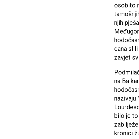
osobito n
tamošnjih
njih pješ
Međugorj
hodočasni
dana slil
zavjet sv
Podmilačj
na Balkan
hodočasn
nazivaju
Lourdeso
bilo je t
zabilježe
kronici ž