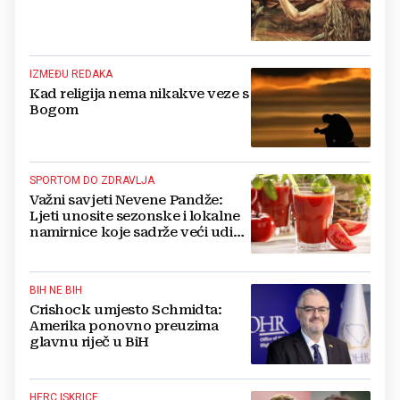
IZMEĐU REDAKA
Kad religija nema nikakve veze s
Bogom
SPORTOM DO ZDRAVLJA
Važni savjeti Nevene Pandže:
Ljeti unosite sezonske i lokalne
namirnice koje sadrže veći udio
vode
BIH NE BIH
Crishock umjesto Schmidta:
Amerika ponovno preuzima
glavnu riječ u BiH
HERC ISKRICE