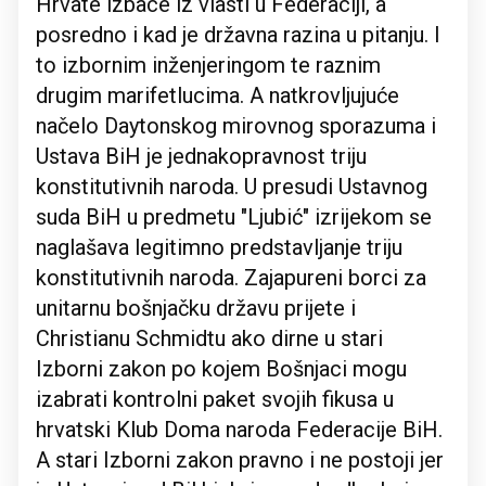
Hrvate izbace iz vlasti u Federaciji, a
posredno i kad je državna razina u pitanju. I
to izbornim inženjeringom te raznim
drugim marifetlucima. A natkrovljujuće
načelo Daytonskog mirovnog sporazuma i
Ustava BiH je jednakopravnost triju
konstitutivnih naroda. U presudi Ustavnog
suda BiH u predmetu "Ljubić" izrijekom se
naglašava legitimno predstavljanje triju
konstitutivnih naroda. Zajapureni borci za
unitarnu bošnjačku državu prijete i
Christianu Schmidtu ako dirne u stari
Izborni zakon po kojem Bošnjaci mogu
izabrati kontrolni paket svojih fikusa u
hrvatski Klub Doma naroda Federacije BiH.
A stari Izborni zakon pravno i ne postoji jer