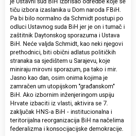
je Ustavni sud BiH izbrisao odredbe koje se
tiču izbora izaslanika u Dom naroda FBiH.
Pa bi bilo normalno da Schmidt postupi po
odluci Ustavnog suda BiH jer je on i tumač i
zaštitnik Daytonskog sporazuma i Ustava
BiH. Neće valjda Schmidt, kao neki njegovi
prethodnici, biti obični adlatus političkih
stranaka sa sjedištem u Sarajevu, koje
miniraju mirovni sporazum, pa tako i mir.
Jasno kao dan, osim onima kojima je
zamračen um utopijskom "građanskom"
BiH. Ako izbornim inženjeringom uspiju
Hrvate izbaciti iz vlasti, aktivira se 7.
zaključak HNS-a BiH - institucionalna i
teritorijalna reorganizacija BiH na načelima
federalizma i konsocijacijske demokracije.