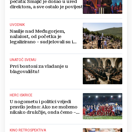
pečata: Smajić je došao u ured
direktora, a sve ostalo je povijest
UVODNIK
Nasilje nad Međugorjem,
nažalost, od početka je
legalizirano – sudjelovali su i
hercegovački biskupi
UNATOČ SVEMU
Prvi bontoni za vladanje u
blagovalištu!
HERC ISKRICE
U nogometu i politici vrijedi
pravilo jedno: Ako ne možemo
nikako drukčije, onda ćemo –
pošteno!
KINO RETROSPEKTIVA