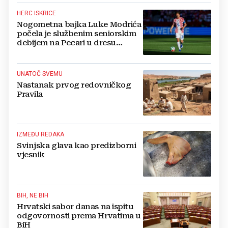
HERC ISKRICE
Nogometna bajka Luke Modrića
počela je službenim seniorskim
debijem na Pecari u dresu
mostarskih Plemića!
UNATOČ SVEMU
Nastanak prvog redovničkog
Pravila
IZMEĐU REDAKA
Svinjska glava kao predizborni
vjesnik
BIH, NE BIH
Hrvatski sabor danas na ispitu
odgovornosti prema Hrvatima u
BiH