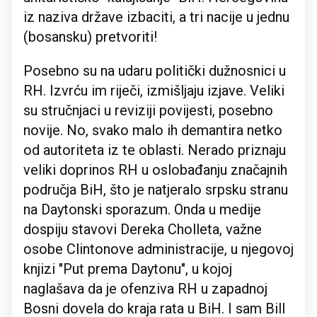
iz naziva države izbaciti, a tri nacije u jednu
(bosansku) pretvoriti!
Posebno su na udaru politički dužnosnici u
RH. Izvrću im riječi, izmišljaju izjave. Veliki
su stručnjaci u reviziji povijesti, posebno
novije. No, svako malo ih demantira netko
od autoriteta iz te oblasti. Nerado priznaju
veliki doprinos RH u oslobađanju značajnih
područja BiH, što je natjeralo srpsku stranu
na Daytonski sporazum. Onda u medije
dospiju stavovi Dereka Cholleta, važne
osobe Clintonove administracije, u njegovoj
knjizi "Put prema Daytonu", u kojoj
naglašava da je ofenziva RH u zapadnoj
Bosni dovela do kraja rata u BiH. I sam Bill