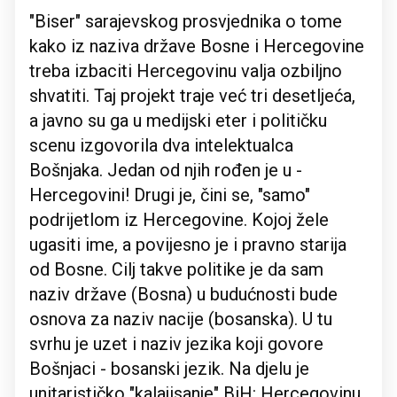
"Biser" sarajevskog prosvjednika o tome
kako iz naziva države Bosne i Hercegovine
treba izbaciti Hercegovinu valja ozbiljno
shvatiti. Taj projekt traje već tri desetljeća,
a javno su ga u medijski eter i političku
scenu izgovorila dva intelektualca
Bošnjaka. Jedan od njih rođen je u -
Hercegovini! Drugi je, čini se, "samo"
podrijetlom iz Hercegovine. Kojoj žele
ugasiti ime, a povijesno je i pravno starija
od Bosne. Cilj takve politike je da sam
naziv države (Bosna) u budućnosti bude
osnova za naziv nacije (bosanska). U tu
svrhu je uzet i naziv jezika koji govore
Bošnjaci - bosanski jezik. Na djelu je
unitarističko "kalajisanje" BiH: Hercegovinu