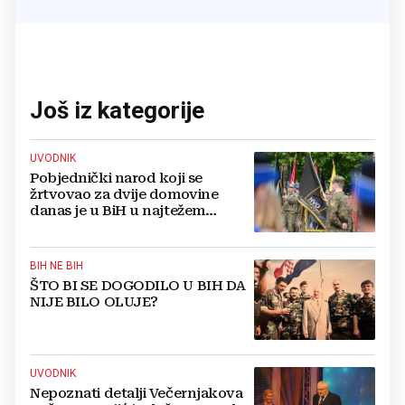
Još iz kategorije
UVODNIK
Pobjednički narod koji se
žrtvovao za dvije domovine
danas je u BiH u najtežem
položaju
BIH NE BIH
ŠTO BI SE DOGODILO U BIH DA
NIJE BILO OLUJE?
UVODNIK
Nepoznati detalji Večernjakova