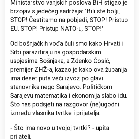
Ministarstvo vanjskih poslova BiH stigao je
brzojav sljedećeg sadržaja: "Bili ste bolji,
STOP! Čestitamo na pobjedi, STOP! Pristup
EU, STOP! Pristup NATO-u, STOP!"
Od bošnjačkih vođa čuli smo kako Hrvati i
Srbi parazitiraju na gospodarskim
uspjesima Bošnjaka, a Zdenko Ćosić,
premijer ZHŽ-a, kazao je kako ova županija
ima deset puta veći izvoz po glavi
stanovnika nego Sarajevo. Političkom
Sarajevu matematika i ekonomija slabo idu.
Što nas podsjeti na razgovor (ne)ugodni
između vlasnika tvrtke i prijatelja.
- Što ima novo u tvojoj tvrtki? - upita
prijatelj.