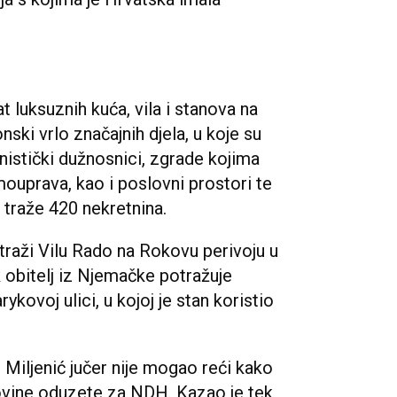
t luksuznih kuća, vila i stanova na
nski vrlo značajnih djela, u koje su
istički dužnosnici, zgrade kojima
mouprava, kao i poslovni prostori te
 traže 420 nekretnina.
a traži Vilu Rado na Rokovu perivoju u
k obitelj iz Njemačke potražuje
kovoj ulici, u kojoj je stan koristio
 Miljenić jučer nije mogao reći kako
movine oduzete za NDH. Kazao je tek