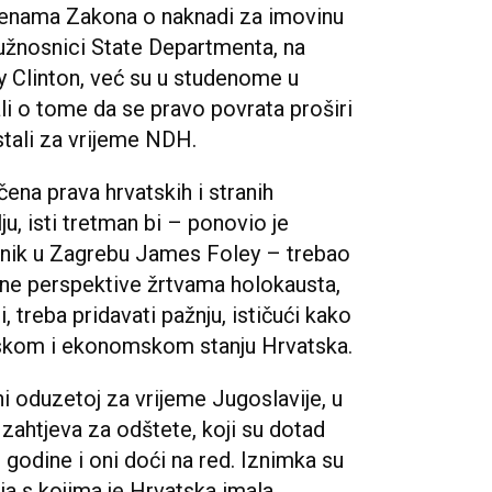
enama Zakona o naknadi za imovinu
užnosnici State Departmenta, na
ry Clinton, već su u studenome u
i o tome da se pravo povrata proširi
stali za vrijeme NDH.
ena prava hrvatskih i stranih
u, isti tretman bi – ponovio je
lanik u Zagrebu James Foley – trebao
ralne perspektive žrtvama holokausta,
 treba pridavati pažnju, ističući kako
rskom i ekonomskom stanju Hrvatska.
i oduzetoj za vrijeme Jugoslavije, u
 zahtjeva za odštete, koji su dotad
. godine i oni doći na red. Iznimka su
lja s kojima je Hrvatska imala