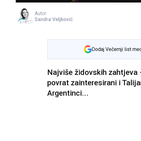
Autor
Sandra Veljković
Dodaj Večernji list me
Najviše židovskih zahtjeva 
povrat zainteresirani i Talija
Argentinci...