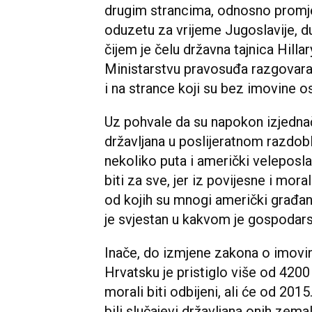
drugim strancima, odnosno promj
oduzetu za vrijeme Jugoslavije, d
čijem je čelu državna tajnica Hilla
Ministarstvu pravosuđa razgovaral
i na strance koji su bez imovine o
Uz pohvale da su napokon izjednač
državljana u poslijeratnom razdoblj
nekoliko puta i američki velepos
biti za sve, jer iz povijesne i mo
od kojih su mnogi američki građani,
je svjestan u kakvom je gospoda
Inače, do izmjene zakona o imovin
Hrvatsku je pristiglo više od 4200
morali biti odbijeni, ali će od 2015
bili slučajevi državljana onih zema