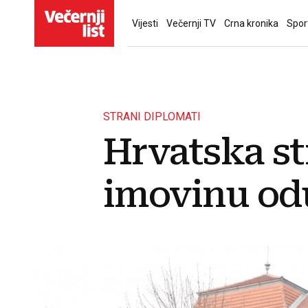
Vijesti
Večernji TV
Crna kronika
Spor
STRANI DIPLOMATI
Hrvatska st
imovinu od