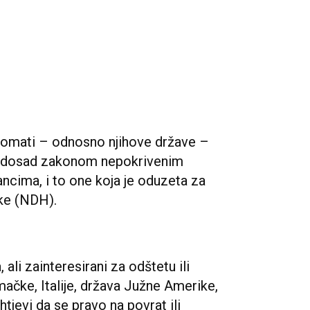
plomati – odnosno njihove države –
ve dosad zakonom nepokrivenim
cima, i to one koja je oduzeta za
ke (NDH).
, ali zainteresirani za odštetu ili
emačke, Italije, država Južne Amerike,
htjevi da se pravo na povrat ili