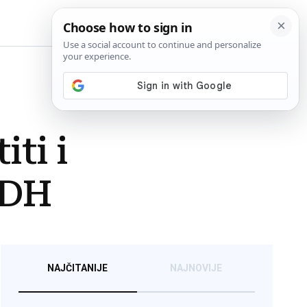
BiH
ti i
NDH
NAJČITANIJE
NAJNOVIJE