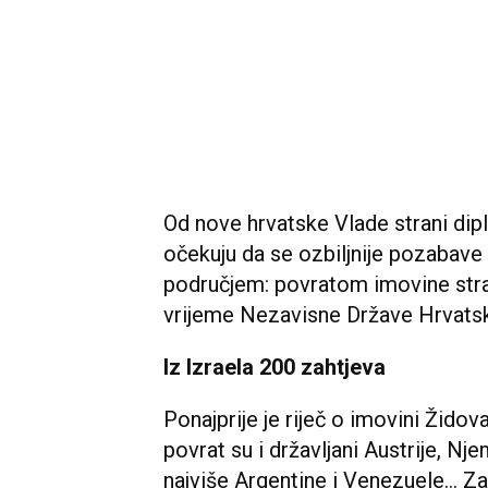
Od nove hrvatske Vlade strani di
očekuju da se ozbiljnije pozaba
područjem: povratom imovine stran
vrijeme Nezavisne Države Hrvats
Iz Izraela 200 zahtjeva
Ponajprije je riječ o imovini Židova
povrat su i državljani Austrije, Nj
najviše Argentine i Venezuele... Za