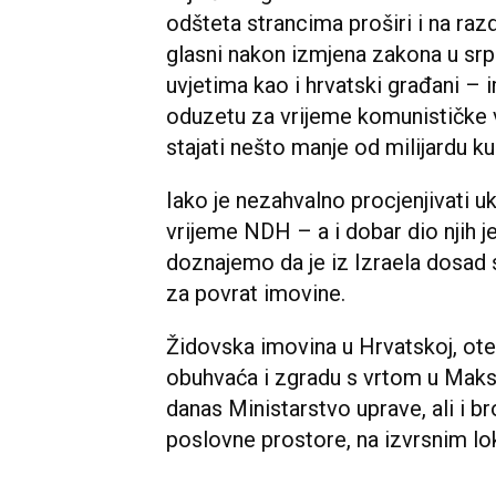
odšteta strancima proširi i na raz
glasni nakon izmjena zakona u srp
uvjetima kao i hrvatski građani –
oduzetu za vrijeme komunističke vl
stajati nešto manje od milijardu ku
Iako je nezahvalno procjenjivati u
vrijeme NDH – a i dobar dio njih j
doznajemo da je iz Izraela dosad 
za povrat imovine.
Židovska imovina u Hrvatskoj, ote
obuhvaća i zgradu s vrtom u Maksim
danas Ministarstvo uprave, ali i br
poslovne prostore, na izvrsnim lo