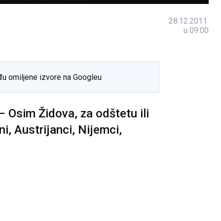
28.12.2011.
u 09:00
đu omiljene izvore na Googleu
– Osim Židova, za odštetu ili
ni, Austrijanci, Nijemci,