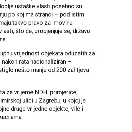
doblje ustaške vlasti posebno su
nju po kojima stranci – pod istim
 imaju takvo pravo za imovinu
asti, što će, procjenjuje se, državu
na.
kupnu vrijednost objekata oduzetih za
e nakon rata nacionaliziran –
stiglo nešto manje od 200 zahtjeva
ta za vrijeme NDH, primjerice,
irskoj ulici u Zagrebu, u kojoj je
ojne druge vrijedne objekte, vile i
kacijama.