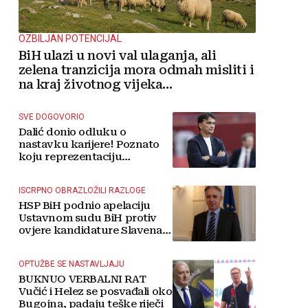
OZBILJAN POTENCIJAL
BiH ulazi u novi val ulaganja, ali
zelena tranzicija mora odmah misliti i
na kraj životnog vijeka
vjetroelektrana
SVE DOGOVORIO
Dalić donio odluku o
nastavku karijere! Poznato
koju reprezentaciju
preuzima
ISCRPNO OBRAZLOŽILI RAZLOGE
HSP BiH podnio apelaciju
Ustavnom sudu BiH protiv
ovjere kandidature Slavena
Kovačevića
OPTUŽBE SE NASTAVLJAJU
BUKNUO VERBALNI RAT
Vučić i Helez se posvađali oko
Bugojna, padaju teške riječi