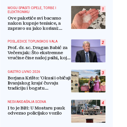
MOGU SPASITI CIPELE, TORBE I
1
ELEKTRONIKU
Ove paketiće svi bacamo
nakon kupnje tenisice, a
zapravo su jako korisni:
Znate li za što služe?
POSLJEDICE TOPLINSKOG VALA
2
Prof. dr. sc. Dragan Babić za
Večernjak: Što ekstremne
vrućine čine našoj psihi, koje
tri namirnice trebamo jesti,
kako se boriti...
GASTRO LIVNO 2026
3
Borjana Krišto: 'Okusi i običaji
livanjskog kraja' čuvaju
tradiciju i bogatu
gastronomsku baštinu
NESVAKIDAŠNJA SCENA
4
I to je BiH: U Mostaru pauk
odvezao policijsko vozilo