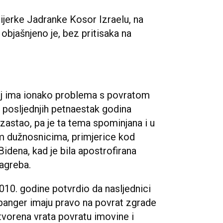
ijerke Jadranke Kosor Izraelu, na
, objašnjeno je, bez pritisaka na
oj ima ionako problema s povratom
 posljednjih petnaestak godina
astao, pa je ta tema spominjana i u
im dužnosnicima, primjerice kod
dena, kad je bila apostrofirana
Zagreba.
010. godine potvrdio da nasljednici
panger imaju pravo na povrat zgrade
tvorena vrata povratu imovine i