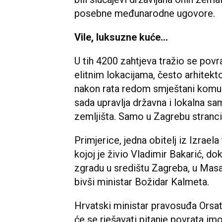
posebne međunarodne ugovore.
Vile, luksuzne kuće...
U tih 4200 zahtjeva tražio se povra
elitnim lokacijama, često arhitekto
nakon rata redom smještani komun
sada upravlja državna i lokalna sa
zemljišta. Samo u Zagrebu stranci
Primjerice, jedna obitelj iz Izrael
kojoj je živio Vladimir Bakarić, do
zgradu u središtu Zagreba, u Masary
bivši ministar Božidar Kalmeta.
Hrvatski ministar pravosuđa Orsat
će se rješavati pitanje povrata i