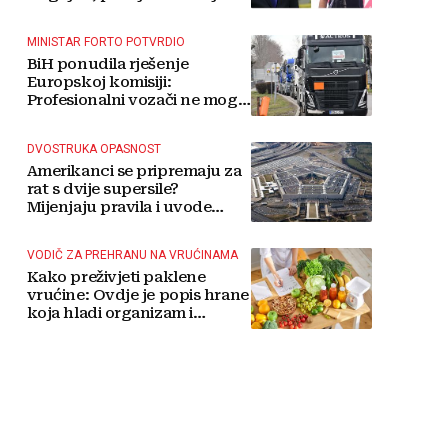
MINISTAR FORTO POTVRDIO
BiH ponudila rješenje
Europskoj komisiji:
Profesionalni vozači ne mogu
više čekati
DVOSTRUKA OPASNOST
Amerikanci se pripremaju za
rat s dvije supersile?
Mijenjaju pravila i uvode
taktičko nuklearno oružje
VODIČ ZA PREHRANU NA VRUĆINAMA
Kako preživjeti paklene
vrućine: Ovdje je popis hrane
koja hladi organizam i
napitaka s kojima si činite
'medvjeđu uslugu'