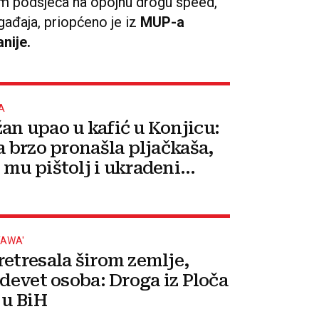
dom podsjeća na opojnu drogu speed,
gađaja, priopćeno je iz
MUP-a
nije.
A
an upao u kafić u Konjicu:
a brzo pronašla pljačkaša,
 mu pištolj i ukradeni
TAWA'
retresala širom zemlje,
 devet osoba: Droga iz Ploča
 u BiH