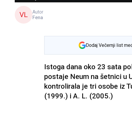
Autor
VL
Fena
Dodaj Večernji list me
Istoga dana oko 23 sata pol
postaje Neum na šetnici u 
kontrolirala je tri osobe iz T
(1999.) i A. L. (2005.)