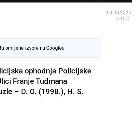
03.06.2026.
u 10:01
đu omiljene izvore na Googleu
icijska ophodnja Policijske
Ulici Franje Tuđmana
uzle – D. O. (1998.), H. S.