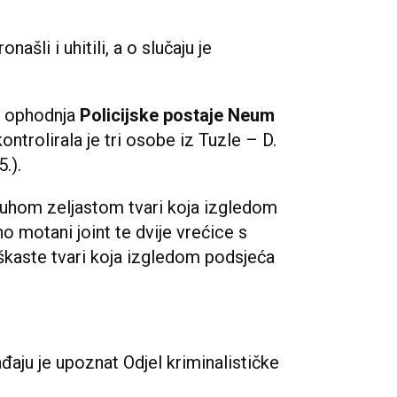
našli i uhitili, a o slučaju je
a ophodnja
Policijske postaje Neum
ontrolirala je tri osobe iz Tuzle – D.
5.).
suhom zeljastom tvari koja izgledom
no motani joint te dvije vrećice s
škaste tvari koja izgledom podsjeća
đaju je upoznat Odjel kriminalističke