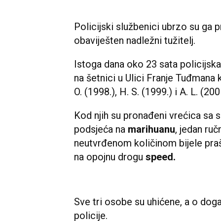
Policijski službenici ubrzo su ga pro
obaviješten nadležni tužitelj.
Istoga dana oko 23 sata policijsk
na šetnici u Ulici Franje Tuđmana k
O. (1998.), H. S. (1999.) i A. L. (200
Kod njih su pronađeni vrećica sa 
podsjeća na
marihuanu
, jedan ruč
neutvrđenom količinom bijele pra
na opojnu drogu
speed.
Sve tri osobe su uhićene, a o doga
policije.