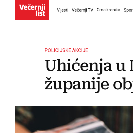
Crna kronika
Vijesti
Večernji TV
Spor
POLICIJSKE AKCIJE
Uhićenja u
županije ob