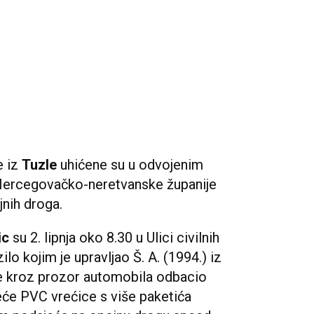
e iz
Tuzle
uhićene su u odvojenim
 Hercegovačko-neretvanske županije
nih droga.
ic
su 2. lipnja oko 8.30 u Ulici civilnih
ilo kojim je upravljao Š. A. (1994.) iz
je kroz prozor automobila odbacio
veće PVC vrećice s više paketića