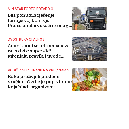
MINISTAR FORTO POTVRDIO
BiH ponudila rješenje
Europskoj komisiji:
Profesionalni vozači ne mogu
više čekati
DVOSTRUKA OPASNOST
Amerikanci se pripremaju za
rat s dvije supersile?
Mijenjaju pravila i uvode
taktičko nuklearno oružje
VODIČ ZA PREHRANU NA VRUĆINAMA
Kako preživjeti paklene
vrućine: Ovdje je popis hrane
koja hladi organizam i
napitaka s kojima si činite
'medvjeđu uslugu'