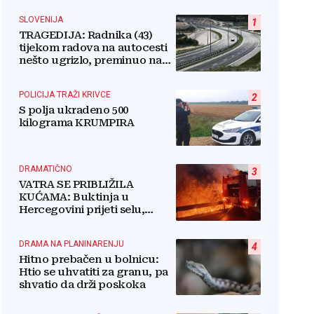
SLOVENIJA
1
TRAGEDIJA: Radnika (43)
tijekom radova na autocesti
nešto ugrizlo, preminuo na
licu mjesta!
POLICIJA TRAŽI KRIVCE
2
S polja ukradeno 500
kilograma KRUMPIRA
DRAMATIČNO
3
VATRA SE PRIBLIŽILA
KUĆAMA: Buktinja u
Hercegovini prijeti selu,
vatrogasci i mještani u borbi
s vatrenim paklom!
DRAMA NA PLANINARENJU
4
Hitno prebačen u bolnicu:
Htio se uhvatiti za granu, pa
shvatio da drži poskoka