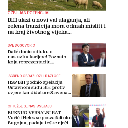
OZBILJAN POTENCIJAL
BiH ulazi u novi val ulaganja, ali
zelena tranzicija mora odmah misliti i
na kraj životnog vijeka
vjetroelektrana
SVE DOGOVORIO
Dalić donio odluku o
nastavku karijere! Poznato
koju reprezentaciju
preuzima
ISCRPNO OBRAZLOŽILI RAZLOGE
HSP BiH podnio apelaciju
Ustavnom sudu BiH protiv
ovjere kandidature Slavena
Kovačevića
OPTUŽBE SE NASTAVLJAJU
BUKNUO VERBALNI RAT
Vučić i Helez se posvađali oko
Bugojna, padaju teške riječi