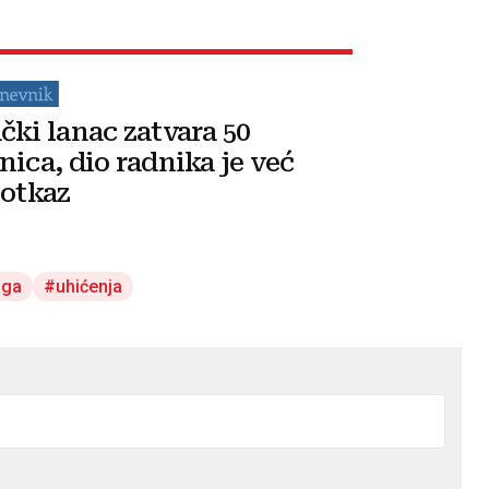
čki lanac zatvara 50
nica, dio radnika je već
 otkaz
oga
uhićenja