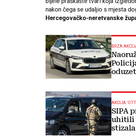
bijele praškaste tvari koja izgle
nakon čega se udaljio s mjesta do
Hercegovačko-neretvanske župa
BRZA AKCIJ
Naoruž
Policij
oduzet
novac
AKCIJA 'OT
SIPA p
uhitili
stizala