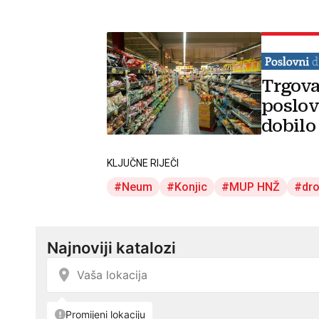
Trgova
poslov
dobilo
KLJUČNE RIJEČI
Neum
Konjic
MUP HNŽ
dr