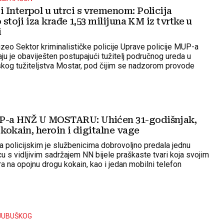
 Interpol u utrci s vremenom: Policija
o stoji iza krađe 1,53 milijuna KM iz tvrtke u
i
zeo Sektor kriminalističke policije Uprave policije MUP-a
ju je obaviješten postupajući tužitelj područnog ureda u
skog tužiteljstva Mostar, pod čijim se nadzorom provode
 radnje
-a HNŽ U MOSTARU: Uhićen 31-godišnjak,
 kokain, heroin i digitalne vage
policijskim je službenicima dobrovoljno predala jednu
u s vidljivim sadržajem NN bijele praškaste tvari koja svojim
a na opojnu drogu kokain, kao i jedan mobilni telefon
LJUBUŠKOG