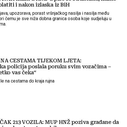
atiti i nakon izlaska iz BiH
ava, upozorava, porast vršnjačkog nasilja i nasilja među
pri čemu je sve niža dobna granica osoba koje sudjeluju u
ima.
NA CESTAMA TIJEKOM LJETA:
a policija poslala poruku svim vozačima –
etko vas čeka“
le na cestama do kraja rujna
ČAK 213 VOZILA: MUP HNŽ poziva građane da