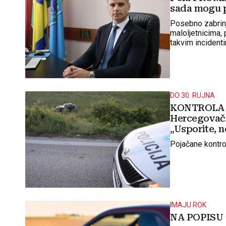
sada mogu pl
Posebno zabrinj
maloljetnicima, 
takvim incident
DO 30. RUJNA
KONTROLA 
Hercegovačk
„Usporite, n
Pojačane kontro
IMAJU ROK
NA POPISU 