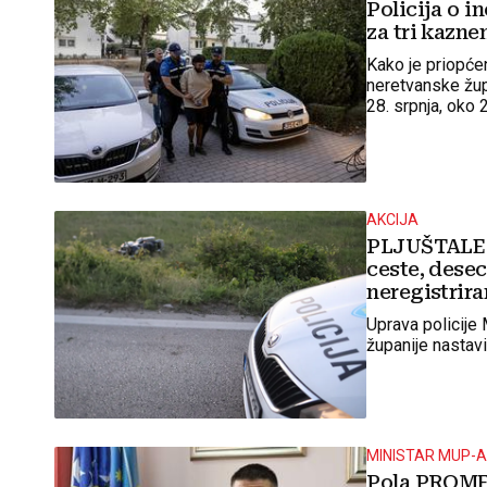
Policija o i
za tri kazne
Kako je priopće
neretvanske župa
28. srpnja, oko 
osobu inicijala 
AKCIJA
PLJUŠTALE K
ceste, desec
neregistrir
Uprava policije
županije nastav
MINISTAR MUP-A
Pola PROMET