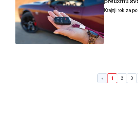
preuzmu svo
Krajnji rok za 
«
1
2
3