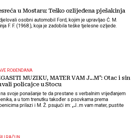
sreća u Mostaru: Teško ozlijeđena pješakinja
jelovali osobni automobil Ford, kojim je upravljao Ć. M.
inja F. F. (1968.), koja je zadobila teške tjelesne ozljede.
AVE ROĐENDANA
ASITI MUZIKU, MATER VAM J...M": Otac i sin
juvali policajce u Stocu
n na svoje ponašanje te da prestane s verbalnim vrijeđanjem
žbenika, a u tom trenutku također s psovkama prema
benicima prilazi i M. Ž. psujući im: „J...m vam mater, pustite
o iz Bosne, svakom smetamo, j...m vam sve“
ILI RAČUN