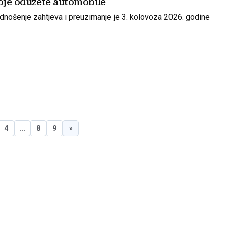
je oduzete automobile
podnošenje zahtjeva i preuzimanje je 3. kolovoza 2026. godine
4
...
8
9
»