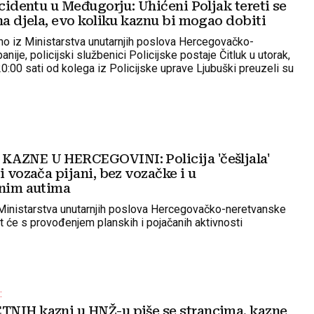
ncidentu u Međugorju: Uhićeni Poljak tereti se
na djela, evo koliku kaznu bi mogao dobiti
no iz Ministarstva unutarnjih poslova Hercegovačko-
nije, policijski službenici Policijske postaje Čitluk u utorak,
20:00 sati od kolega iz Policijske uprave Ljubuški preuzeli su
B. W. K., rođenu 1995. godine
AZNE U HERCEGOVINI: Policija 'češljala'
i vozača pijani, bez vozačke i u
anim autima
 Ministarstva unutarnjih poslova Hercegovačko-neretvanske
it će s provođenjem planskih i pojačanih aktivnosti
:
NIH kazni u HNŽ-u piše se strancima, kazne