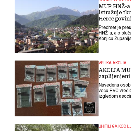
MUP HNŽ-a i
istražuje tk
Hercegovin
Predmet je preu
HNŽ-a, a o sluča
Konjicu Županij
daljnje istražne
VELIKA AKCIJA
AKCIJA MUP
zaplijenjeni
Navedena osoba 
veću PVC vrećic
izgledom asocir
UHITILI GA KOD 