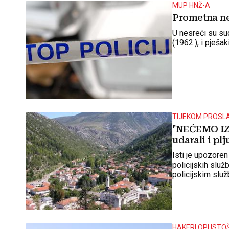
MUP HNŽ-A
Prometna ne
U nesreći su sud
(1962.), i pješak
TIJEKOM PROSL
"NEĆEMO IZG
udarali i pl
Isti je upozore
policijskih slu
policijskim služ
nas više, mi sm
HAKERI OPUSTOŠ