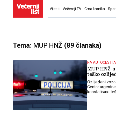
Vijesti
Večernji TV
Crna kronika
Spor
Tema:
MUP HNŽ
(89 članaka)
NA AUTOCESTI 
MUP HNŽ-a o
teško ozlije
Ozlijeđeni voza
Centar urgentne
konstatirane teš