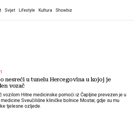
t
Svijet
Lifestyle
Kultura
Showbiz
A1
 nesreći u tunelu Hercegovina u kojoj je
đen vozač
č vozilom Hitne medicinske pomoći iz Čapljine prevezen je u
 medicine Sveučilišne kliničke bolnice Mostar, gdje su mu
ke tjelesne ozljede.