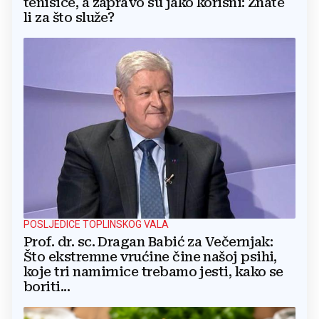
tenisice, a zapravo su jako korisni: Znate
li za što služe?
POSLJEDICE TOPLINSKOG VALA
Prof. dr. sc. Dragan Babić za Večernjak:
Što ekstremne vrućine čine našoj psihi,
koje tri namirnice trebamo jesti, kako se
boriti...