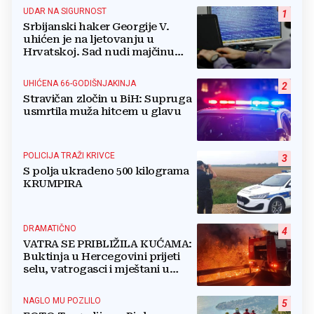
UDAR NA SIGURNOST
1
Srbijanski haker Georgije V.
uhićen je na ljetovanju u
Hrvatskoj. Sad nudi majčinu
kuću za slobodu
UHIĆENA 66-GODIŠNJAKINJA
2
Stravičan zločin u BiH: Supruga
usmrtila muža hitcem u glavu
POLICIJA TRAŽI KRIVCE
3
S polja ukradeno 500 kilograma
KRUMPIRA
DRAMATIČNO
4
VATRA SE PRIBLIŽILA KUĆAMA:
Buktinja u Hercegovini prijeti
selu, vatrogasci i mještani u
borbi s vatrenim paklom!
NAGLO MU POZLILO
5