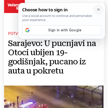
BiH
POTVRĐENO IZ POLICIJE
Sarajevo: U pucnjavi na
Otoci ubijen 19-
godišnjak, pucano iz
auta u pokretu