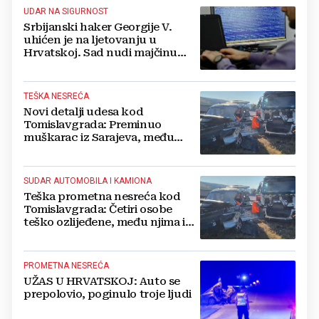
UDAR NA SIGURNOST
Srbijanski haker Georgije V.
uhićen je na ljetovanju u
Hrvatskoj. Sad nudi majčinu
kuću za slobodu
TEŠKA NESREĆA
Novi detalji udesa kod
Tomislavgrada: Preminuo
muškarac iz Sarajeva, među
ozlijeđenima i beba
SUDAR AUTOMOBILA I KAMIONA
Teška prometna nesreća kod
Tomislavgrada: Četiri osobe
teško ozlijeđene, među njima i
beba
PROMETNA NESREĆA
UŽAS U HRVATSKOJ: Auto se
prepolovio, poginulo troje ljudi