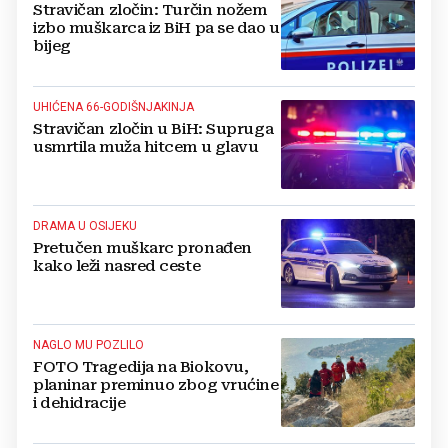
Stravičan zločin: Turčin nožem
izbo muškarca iz BiH pa se dao u
bijeg
UHIĆENA 66-GODIŠNJAKINJA
Stravičan zločin u BiH: Supruga
usmrtila muža hitcem u glavu
DRAMA U OSIJEKU
Pretučen muškarc pronađen
kako leži nasred ceste
NAGLO MU POZLILO
FOTO Tragedija na Biokovu,
planinar preminuo zbog vrućine
i dehidracije