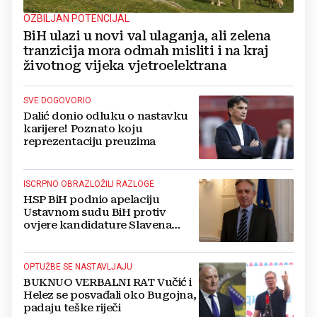
OZBILJAN POTENCIJAL
BiH ulazi u novi val ulaganja, ali zelena
tranzicija mora odmah misliti i na kraj
životnog vijeka vjetroelektrana
SVE DOGOVORIO
Dalić donio odluku o nastavku
karijere! Poznato koju
reprezentaciju preuzima
ISCRPNO OBRAZLOŽILI RAZLOGE
HSP BiH podnio apelaciju
Ustavnom sudu BiH protiv
ovjere kandidature Slavena
Kovačevića
OPTUŽBE SE NASTAVLJAJU
BUKNUO VERBALNI RAT Vučić i
Helez se posvađali oko Bugojna,
padaju teške riječi