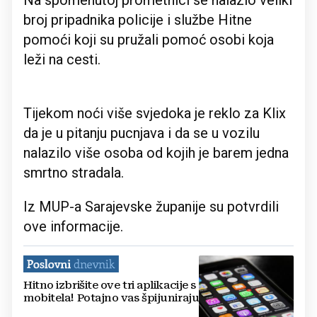
Na spomenutoj prometnici se nalazio veliki
broj pripadnika policije i službe Hitne
pomoći koji su pružali pomoć osobi koja
leži na cesti.
Tijekom noći više svjedoka je reklo za Klix
da je u pitanju pucnjava i da se u vozilu
nalazilo više osoba od kojih je barem jedna
smrtno stradala.
Iz MUP-a Sarajevske županije su potvrdili
ove informacije.
Hitno izbrišite ove tri aplikacije s
mobitela! Potajno vas špijuniraju