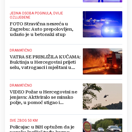
JEDNA OSOBA POGINULA, DVIJE
OZLIJEĐENE
FOTO Stravična nesreća u
Zagrebu: Auto prepolovljen,
udario je u betonski stup
DRAMATIČNO
VATRA SE PRIBLIŽILA KUĆAMA:
Buktinja u Hercegovini prijeti
selu, vatrogasci i mještani u
borbi s vatrenim paklom!
DRAMATIČNO
VIDEO Požar u Hercegovini ne
jenjava: Aktiviralo se minsko
polje, u pomoć stigao i
helikopter
SVE ZBOG 50 KM
Policajac u BiH optužen da je