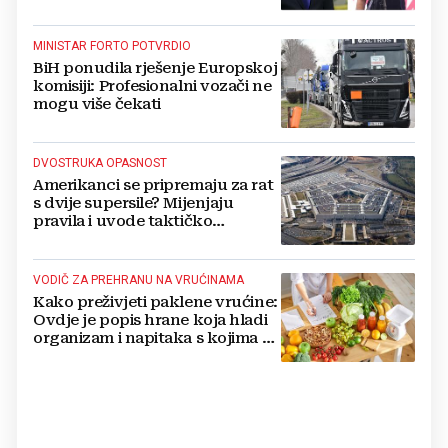
MINISTAR FORTO POTVRDIO
BiH ponudila rješenje Europskoj
komisiji: Profesionalni vozači ne
mogu više čekati
DVOSTRUKA OPASNOST
Amerikanci se pripremaju za rat
s dvije supersile? Mijenjaju
pravila i uvode taktičko
nuklearno oružje
VODIČ ZA PREHRANU NA VRUĆINAMA
Kako preživjeti paklene vrućine:
Ovdje je popis hrane koja hladi
organizam i napitaka s kojima si
činite 'medvjeđu uslugu'