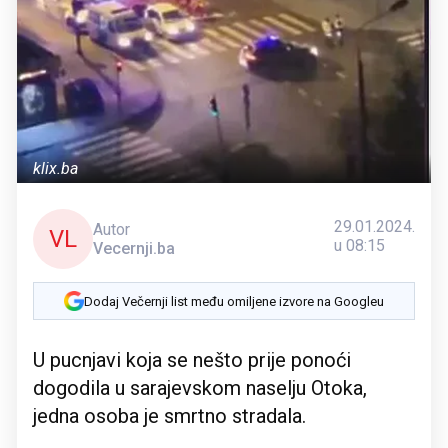
klix.ba
29.01.2024.
Autor
VL
u 08:15
Vecernji.ba
Dodaj Večernji list među omiljene izvore na Googleu
U pucnjavi koja se nešto prije ponoći
dogodila u sarajevskom naselju Otoka,
jedna osoba je smrtno stradala.