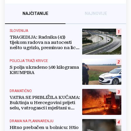
NAJČITANIJE
NAJNOVIJE
SLOVENIJA
1
TRAGEDIJA: Radnika (43)
tijekom radova na autocesti
nešto ugrizlo, preminuo na licu
mjesta!
POLICIJA TRAŽI KRIVCE
2
S polja ukradeno 500 kilograma
KRUMPIRA
DRAMATIČNO
3
VATRA SE PRIBLIŽILA KUĆAMA:
Buktinja u Hercegovini prijeti
selu, vatrogasci i mještani u
borbi s vatrenim paklom!
DRAMA NA PLANINARENJU
4
Hitno prebačen u bolnicu: Htio