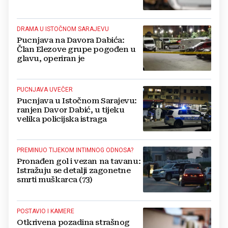
DRAMA U ISTOČNOM SARAJEVU
Pucnjava na Davora Dabića:
Član Elezove grupe pogođen u
glavu, operiran je
PUCNJAVA UVEČER
Pucnjava u Istočnom Sarajevu:
ranjen Davor Dabić, u tijeku
velika policijska istraga
PREMINUO TIJEKOM INTIMNOG ODNOSA?
Pronađen gol i vezan na tavanu:
Istražuju se detalji zagonetne
smrti muškarca (73)
POSTAVIO I KAMERE
Otkrivena pozadina strašnog