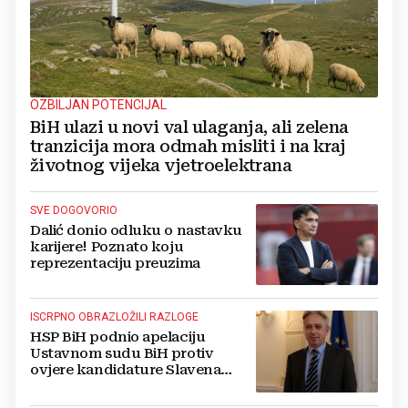
OZBILJAN POTENCIJAL
BiH ulazi u novi val ulaganja, ali zelena
tranzicija mora odmah misliti i na kraj
životnog vijeka vjetroelektrana
SVE DOGOVORIO
Dalić donio odluku o nastavku
karijere! Poznato koju
reprezentaciju preuzima
ISCRPNO OBRAZLOŽILI RAZLOGE
HSP BiH podnio apelaciju
Ustavnom sudu BiH protiv
ovjere kandidature Slavena
Kovačevića