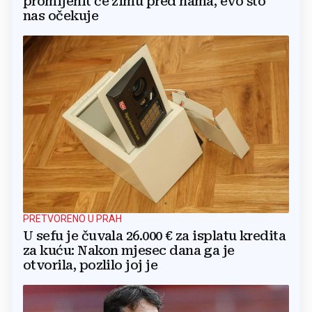
promijenit će zimu pred nama, evo što
nas očekuje
PRETVORENO U PRAH
U sefu je čuvala 26.000 € za isplatu kredita
za kuću: Nakon mjesec dana ga je
otvorila, pozlilo joj je