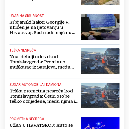
UDAR NA SIGURNOST
Srbijanski haker Georgije V.
uhićen je na ljetovanju u
Hrvatskoj. Sad nudi majčinu
kuću za slobodu
TEŠKA NESREĆA
Novi detalji udesa kod
Tomislavgrada: Preminuo
muškarac iz Sarajeva, među
ozlijeđenima i beba
SUDAR AUTOMOBILA I KAMIONA
Teška prometna nesreća kod
Tomislavgrada: Četiri osobe
teško ozlijeđene, među njima i
beba
PROMETNA NESREĆA
UŽAS U HRVATSKOJ: Auto se