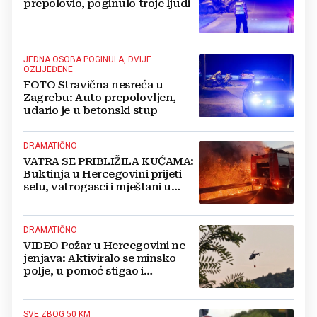
prepolovio, poginulo troje ljudi
JEDNA OSOBA POGINULA, DVIJE
OZLIJEĐENE
FOTO Stravična nesreća u
Zagrebu: Auto prepolovljen,
udario je u betonski stup
DRAMATIČNO
VATRA SE PRIBLIŽILA KUĆAMA:
Buktinja u Hercegovini prijeti
selu, vatrogasci i mještani u
borbi s vatrenim paklom!
DRAMATIČNO
VIDEO Požar u Hercegovini ne
jenjava: Aktiviralo se minsko
polje, u pomoć stigao i
helikopter
SVE ZBOG 50 KM