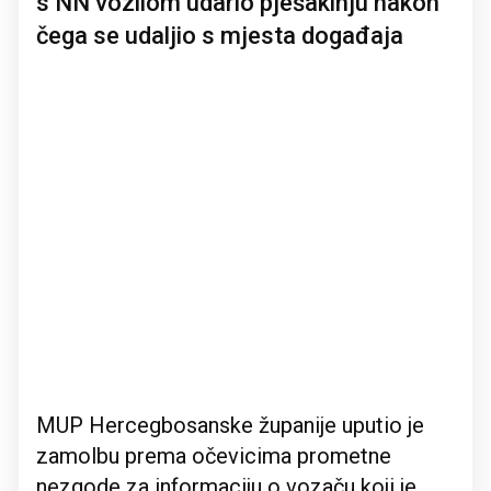
s NN vozilom udario pješakinju nakon
čega se udaljio s mjesta događaja
MUP Hercegbosanske županije uputio je
zamolbu prema očevicima prometne
nezgode za informaciju o vozaču koji je