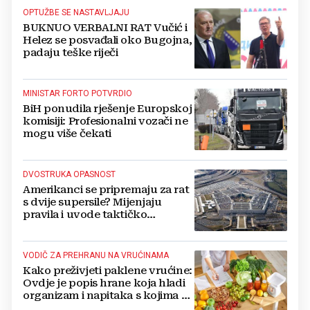
OPTUŽBE SE NASTAVLJAJU
BUKNUO VERBALNI RAT Vučić i
Helez se posvađali oko Bugojna,
padaju teške riječi
MINISTAR FORTO POTVRDIO
BiH ponudila rješenje Europskoj
komisiji: Profesionalni vozači ne
mogu više čekati
DVOSTRUKA OPASNOST
Amerikanci se pripremaju za rat
s dvije supersile? Mijenjaju
pravila i uvode taktičko
nuklearno oružje
VODIČ ZA PREHRANU NA VRUĆINAMA
Kako preživjeti paklene vrućine:
Ovdje je popis hrane koja hladi
organizam i napitaka s kojima si
činite 'medvjeđu uslugu'