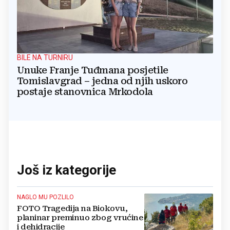
BILE NA TURNIRU
Unuke Franje Tuđmana posjetile
Tomislavgrad – jedna od njih uskoro
postaje stanovnica Mrkodola
Još iz kategorije
NAGLO MU POZLILO
FOTO Tragedija na Biokovu,
planinar preminuo zbog vrućine
i dehidracije