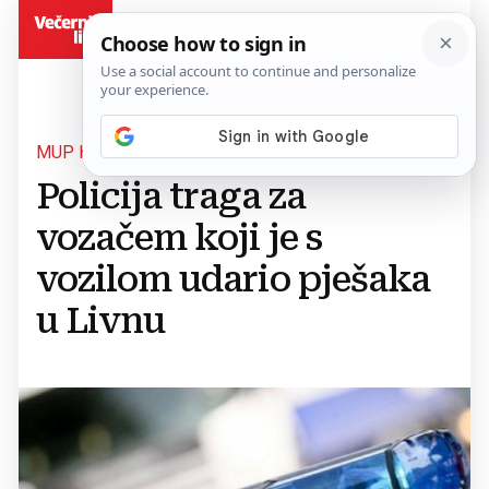
BiH
MUP HBŽ
Policija traga za
vozačem koji je s
vozilom udario pješaka
u Livnu