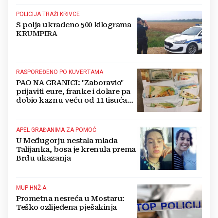
POLICIJA TRAŽI KRIVCE
S polja ukradeno 500 kilograma
KRUMPIRA
RASPOREĐENO PO KUVERTAMA
PAO NA GRANICI: "Zaboravio"
prijaviti eure, franke i dolare pa
dobio kaznu veću od 11 tisuća
eura!
APEL GRAĐANIMA ZA POMOĆ
U Međugorju nestala mlada
Talijanka, bosa je krenula prema
Brdu ukazanja
MUP HNŽ-A
Prometna nesreća u Mostaru:
Teško ozlijeđena pješakinja