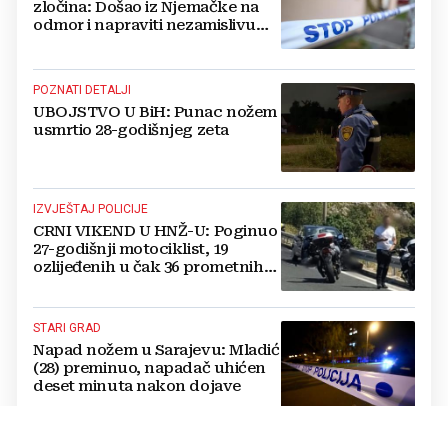
zločina: Došao iz Njemačke na
odmor i napraviti nezamislivu
tragediju
POZNATI DETALJI
UBOJSTVO U BiH: Punac nožem
usmrtio 28-godišnjeg zeta
IZVJEŠTAJ POLICIJE
CRNI VIKEND U HNŽ-U: Poginuo
27-godišnji motociklist, 19
ozlijeđenih u čak 36 prometnih
nesreća
STARI GRAD
Napad nožem u Sarajevu: Mladić
(28) preminuo, napadač uhićen
deset minuta nakon dojave
DRAMA NA PLANINARENJU