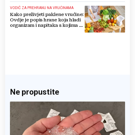
VODIČ ZA PREHRANU NA VRUĆINAMA
Kako preživjeti paklene vrućine:
Ovdje je popis hrane koja hladi
organizam i napitaka s kojima si
činite 'medvjeđu uslugu'
Ne propustite