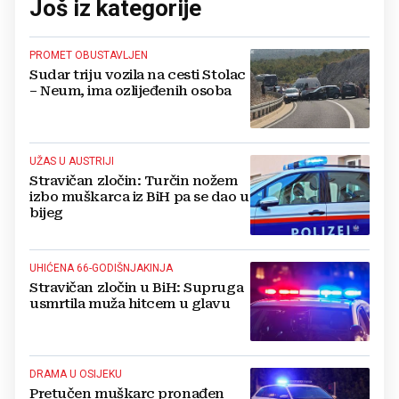
Još iz kategorije
PROMET OBUSTAVLJEN
Sudar triju vozila na cesti Stolac
– Neum, ima ozlijeđenih osoba
UŽAS U AUSTRIJI
Stravičan zločin: Turčin nožem
izbo muškarca iz BiH pa se dao u
bijeg
UHIĆENA 66-GODIŠNJAKINJA
Stravičan zločin u BiH: Supruga
usmrtila muža hitcem u glavu
DRAMA U OSIJEKU
Pretučen muškarc pronađen