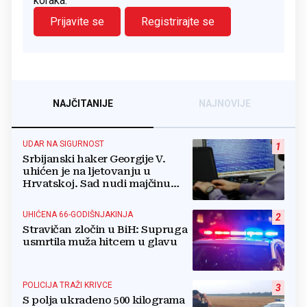
koraka.
Prijavite se
Registrirajte se
NAJČITANIJE
NAJNOVIJE
UDAR NA SIGURNOST
1
Srbijanski haker Georgije V.
uhićen je na ljetovanju u
Hrvatskoj. Sad nudi majčinu
kuću za slobodu
UHIĆENA 66-GODIŠNJAKINJA
2
Stravičan zločin u BiH: Supruga
usmrtila muža hitcem u glavu
POLICIJA TRAŽI KRIVCE
3
S polja ukradeno 500 kilograma