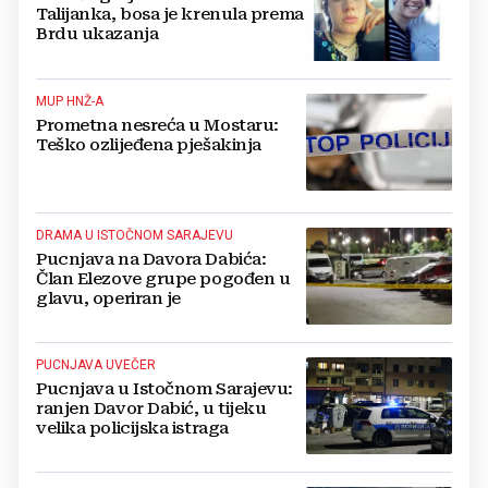
Talijanka, bosa je krenula prema
Brdu ukazanja
MUP HNŽ-A
Prometna nesreća u Mostaru:
Teško ozlijeđena pješakinja
DRAMA U ISTOČNOM SARAJEVU
Pucnjava na Davora Dabića:
Član Elezove grupe pogođen u
glavu, operiran je
PUCNJAVA UVEČER
Pucnjava u Istočnom Sarajevu:
ranjen Davor Dabić, u tijeku
velika policijska istraga