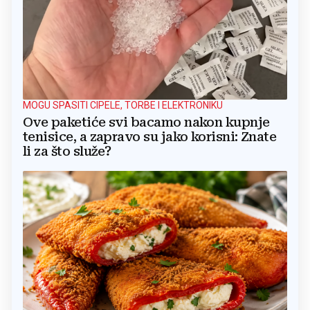
MOGU SPASITI CIPELE, TORBE I ELEKTRONIKU
Ove paketiće svi bacamo nakon kupnje
tenisice, a zapravo su jako korisni: Znate
li za što služe?