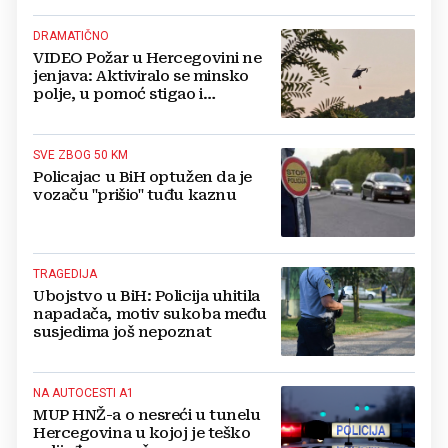
DRAMATIČNO
VIDEO Požar u Hercegovini ne
jenjava: Aktiviralo se minsko
polje, u pomoć stigao i
helikopter
SVE ZBOG 50 KM
Policajac u BiH optužen da je
vozaču "prišio" tuđu kaznu
TRAGEDIJA
Ubojstvo u BiH: Policija uhitila
napadača, motiv sukoba među
susjedima još nepoznat
NA AUTOCESTI A1
MUP HNŽ-a o nesreći u tunelu
Hercegovina u kojoj je teško