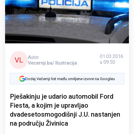
01.03.2016.
Autor
VL
u 09:50
Vecernji.ba/ Ilustracija
Dodaj Večernji list među omiljene izvore na Googleu
Pješakinju je udario automobil Ford
Fiesta, a kojim je upravljao
dvadesetosmogodišnji J.U. nastanjen
na području Živinica