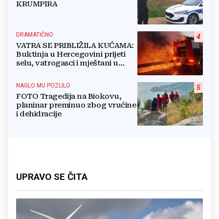
KRUMPIRA
DRAMATIČNO
4
VATRA SE PRIBLIŽILA KUĆAMA:
Buktinja u Hercegovini prijeti
selu, vatrogasci i mještani u
borbi s vatrenim paklom!
NAGLO MU POZLILO
5
FOTO Tragedija na Biokovu,
planinar preminuo zbog vrućine
i dehidracije
UPRAVO SE ČITA