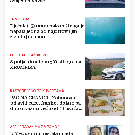
ozlijeđen vozač
TRAGEDIJA
Dječak (13) umro nakon što ga je
napala jedna od najotrovnijih
životinja u moru
POLICIJA TRAŽI KRIVCE
S polja ukradeno 500 kilograma
KRUMPIRA
RASPOREĐENO PO KUVERTAMA
PAO NA GRANICI: "Zaboravio"
prijaviti eure, franke i dolare pa
dobio kaznu veću od 11 tisuća
eura!
APEL GRAĐANIMA ZA POMOĆ
U Međugorju nestala mlada