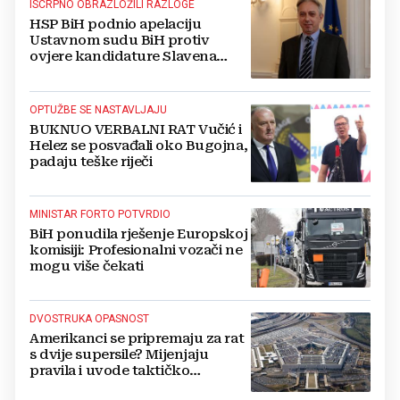
ISCRPNO OBRAZLOŽILI RAZLOGE
HSP BiH podnio apelaciju
Ustavnom sudu BiH protiv
ovjere kandidature Slavena
Kovačevića
OPTUŽBE SE NASTAVLJAJU
BUKNUO VERBALNI RAT Vučić i
Helez se posvađali oko Bugojna,
padaju teške riječi
MINISTAR FORTO POTVRDIO
BiH ponudila rješenje Europskoj
komisiji: Profesionalni vozači ne
mogu više čekati
DVOSTRUKA OPASNOST
Amerikanci se pripremaju za rat
s dvije supersile? Mijenjaju
pravila i uvode taktičko
nuklearno oružje