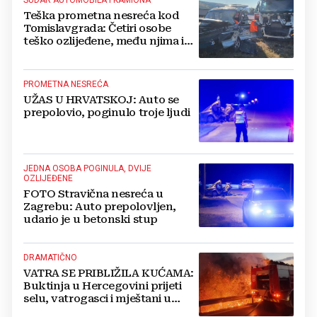
SUDAR AUTOMOBILA I KAMIONA
Teška prometna nesreća kod
Tomislavgrada: Četiri osobe
teško ozlijeđene, među njima i
beba
PROMETNA NESREĆA
UŽAS U HRVATSKOJ: Auto se
prepolovio, poginulo troje ljudi
JEDNA OSOBA POGINULA, DVIJE
OZLIJEĐENE
FOTO Stravična nesreća u
Zagrebu: Auto prepolovljen,
udario je u betonski stup
DRAMATIČNO
VATRA SE PRIBLIŽILA KUĆAMA:
Buktinja u Hercegovini prijeti
selu, vatrogasci i mještani u
borbi s vatrenim paklom!