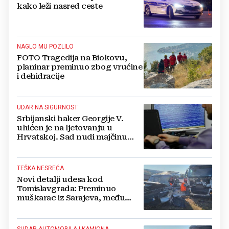
kako leži nasred ceste
NAGLO MU POZLILO
FOTO Tragedija na Biokovu,
planinar preminuo zbog vrućine
i dehidracije
UDAR NA SIGURNOST
Srbijanski haker Georgije V.
uhićen je na ljetovanju u
Hrvatskoj. Sad nudi majčinu
kuću za slobodu
TEŠKA NESREĆA
Novi detalji udesa kod
Tomislavgrada: Preminuo
muškarac iz Sarajeva, među
ozlijeđenima i beba