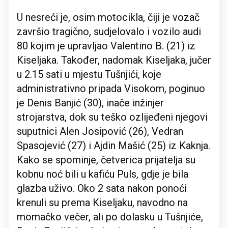
U nesreći je, osim motocikla, čiji je vozač
završio tragično, sudjelovalo i vozilo audi
80 kojim je upravljao Valentino B. (21) iz
Kiseljaka. Također, nadomak Kiseljaka, jučer
u 2.15 sati u mjestu Tušnjići, koje
administrativno pripada Visokom, poginuo
je Denis Banjić (30), inače inžinjer
strojarstva, dok su teško ozlijeđeni njegovi
suputnici Alen Josipović (26), Vedran
Spasojević (27) i Ajdin Mašić (25) iz Kaknja.
Kako se spominje, četverica prijatelja su
kobnu noć bili u kafiću Puls, gdje je bila
glazba uživo. Oko 2 sata nakon ponoći
krenuli su prema Kiseljaku, navodno na
momačko večer, ali po dolasku u Tušnjiće,