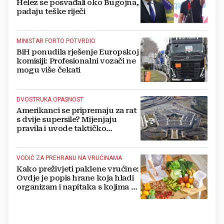
Helez se posvađali oko Bugojna,
padaju teške riječi
MINISTAR FORTO POTVRDIO
BiH ponudila rješenje Europskoj
komisiji: Profesionalni vozači ne
mogu više čekati
DVOSTRUKA OPASNOST
Amerikanci se pripremaju za rat
s dvije supersile? Mijenjaju
pravila i uvode taktičko
nuklearno oružje
VODIČ ZA PREHRANU NA VRUĆINAMA
Kako preživjeti paklene vrućine:
Ovdje je popis hrane koja hladi
organizam i napitaka s kojima si
činite 'medvjeđu uslugu'