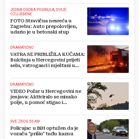
JEDNA OSOBA POGINULA, DVIJE
OZLIJEĐENE
FOTO Stravična nesreća u
Zagrebu: Auto prepolovljen,
udario je u betonski stup
DRAMATIČNO
VATRA SE PRIBLIŽILA KUĆAMA:
Buktinja u Hercegovini prijeti
selu, vatrogasci i mještani u
borbi s vatrenim paklom!
DRAMATIČNO
VIDEO Požar u Hercegovini ne
jenjava: Aktiviralo se minsko
polje, u pomoć stigao i
helikopter
SVE ZBOG 50 KM
Policajac u BiH optužen da je
vozaču "prišio" tuđu kaznu