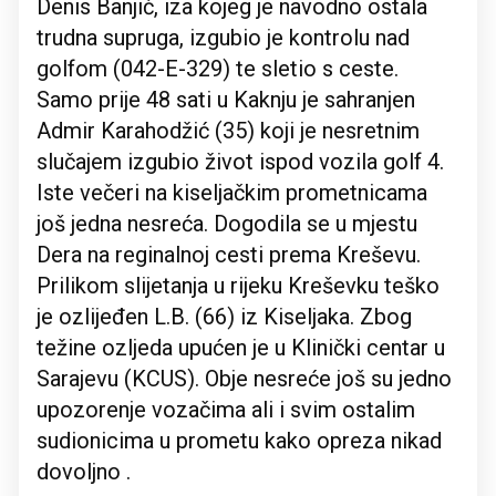
Denis Banjić, iza kojeg je navodno ostala
trudna supruga, izgubio je kontrolu nad
golfom (042-E-329) te sletio s ceste.
Samo prije 48 sati u Kaknju je sahranjen
Admir Karahodžić (35) koji je nesretnim
slučajem izgubio život ispod vozila golf 4.
Iste večeri na kiseljačkim prometnicama
još jedna nesreća. Dogodila se u mjestu
Dera na reginalnoj cesti prema Kreševu.
Prilikom slijetanja u rijeku Kreševku teško
je ozlijeđen L.B. (66) iz Kiseljaka. Zbog
težine ozljeda upućen je u Klinički centar u
Sarajevu (KCUS). Obje nesreće još su jedno
upozorenje vozačima ali i svim ostalim
sudionicima u prometu kako opreza nikad
dovoljno .