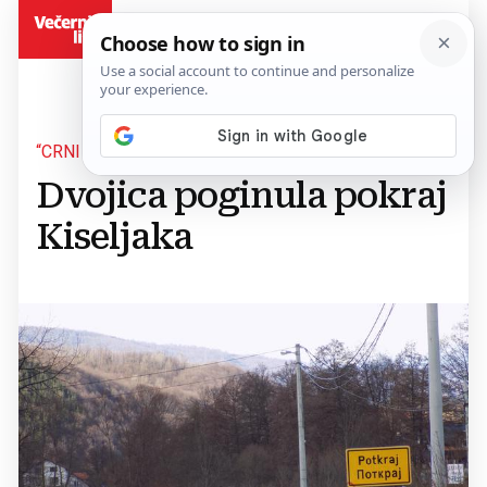
BiH
“CRNI PETAK”
Dvojica poginula pokraj
Kiseljaka