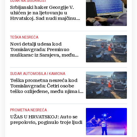
UDAR NA SIGURNOST
Srbijanski haker Georgije V.
uhićen je na ljetovanju u
Hrvatskoj. Sad nudi majčinu
kuću za slobodu
TEŠKA NESREĆA
Novi detalji udesa kod
Tomislavgrada: Preminuo
muškarac iz Sarajeva, među
ozlijeđenima i beba
SUDAR AUTOMOBILA I KAMIONA
Teška prometna nesreća kod
Tomislavgrada: Četiri osobe
teško ozlijeđene, među njima i
beba
PROMETNA NESREĆA
UŽAS U HRVATSKOJ: Auto se
prepolovio, poginulo troje ljudi