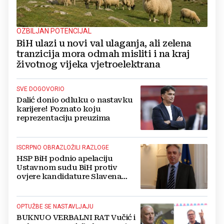
OZBILJAN POTENCIJAL
BiH ulazi u novi val ulaganja, ali zelena
tranzicija mora odmah misliti i na kraj
životnog vijeka vjetroelektrana
SVE DOGOVORIO
Dalić donio odluku o nastavku
karijere! Poznato koju
reprezentaciju preuzima
ISCRPNO OBRAZLOŽILI RAZLOGE
HSP BiH podnio apelaciju
Ustavnom sudu BiH protiv
ovjere kandidature Slavena
Kovačevića
OPTUŽBE SE NASTAVLJAJU
BUKNUO VERBALNI RAT Vučić i