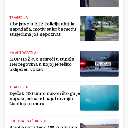
TRAGEDIJA
Ubojstvo u BiH: Policija uhitila
napadača, motiv sukoba među
susjedima još nepoznat
NA AUTOCESTI A1
MUP HNŽ-a o nesreći u tunelu
Hercegovina u kojoj je teško
ozlijeđen vozač
TRAGEDIJA
Dječak (13) umro nakon što ga je
napala jedna od najotrovnijih
životinja u moru
POLICIJA TRAŽI KRIVCE
S polja ukradeno 500 kilograma