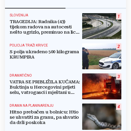
SLOVENIJA
1
TRAGEDIJA: Radnika (43)
tijekom radova na autocesti
nešto ugrizlo, preminuo na licu
mjesta!
POLICIJA TRAŽI KRIVCE
2
S polja ukradeno 500 kilograma
KRUMPIRA
DRAMATIČNO
3
VATRA SE PRIBLIŽILA KUĆAMA:
Buktinja u Hercegovini prijeti
selu, vatrogasci i mještani u
borbi s vatrenim paklom!
DRAMA NA PLANINARENJU
4
Hitno prebačen u bolnicu: Htio
se uhvatiti za granu, pa shvatio
da drži poskoka