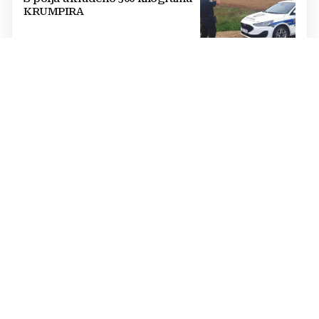
KRUMPIRA
RASPOREĐENO PO KUVERTAMA
PAO NA GRANICI: "Zaboravio"
prijaviti eure, franke i dolare pa
dobio kaznu veću od 11 tisuća
eura!
APEL GRAĐANIMA ZA POMOĆ
U Međugorju nestala mlada
Talijanka, bosa je krenula prema
Brdu ukazanja
MUP HNŽ-A
Prometna nesreća u Mostaru:
Teško ozlijeđena pješakinja