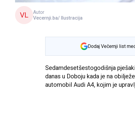
Autor
VL
Vecernji.ba/ Ilustracija
Dodaj Večernji list me
Sedamdesetšestogodišnja pješakinj
danas u Doboju kada je na obiljež
automobil Audi A4, kojim je upravl