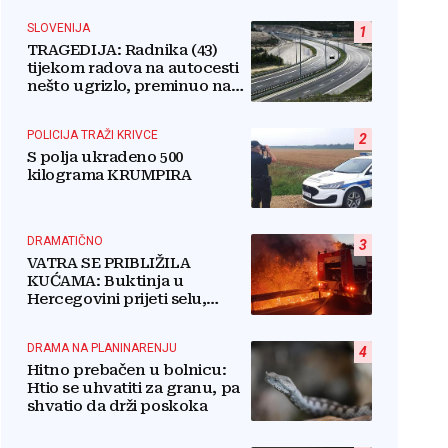
SLOVENIJA
1
TRAGEDIJA: Radnika (43)
tijekom radova na autocesti
nešto ugrizlo, preminuo na
licu mjesta!
POLICIJA TRAŽI KRIVCE
2
S polja ukradeno 500
kilograma KRUMPIRA
DRAMATIČNO
3
VATRA SE PRIBLIŽILA
KUĆAMA: Buktinja u
Hercegovini prijeti selu,
vatrogasci i mještani u borbi
s vatrenim paklom!
DRAMA NA PLANINARENJU
4
Hitno prebačen u bolnicu:
Htio se uhvatiti za granu, pa
shvatio da drži poskoka