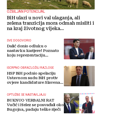
OZBILJAN POTENCIJAL
BiH ulazi u novi val ulaganja, ali
zelena tranzicija mora odmah misliti i
na kraj životnog vijeka
vjetroelektrana
SVE DOGOVORIO
Dalić donio odluku o
nastavku karijere! Poznato
koju reprezentaciju
preuzima
ISCRPNO OBRAZLOŽILI RAZLOGE
HSP BiH podnio apelaciju
Ustavnom sudu BiH protiv
ovjere kandidature Slavena
Kovačevića
OPTUŽBE SE NASTAVLJAJU
BUKNUO VERBALNI RAT
Vučić i Helez se posvađali oko
Bugojna, padaju teške riječi