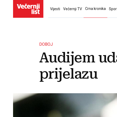
Crna kronika
Vijesti
Večernji TV
Spor
DOBOJ
Audijem uda
prijelazu