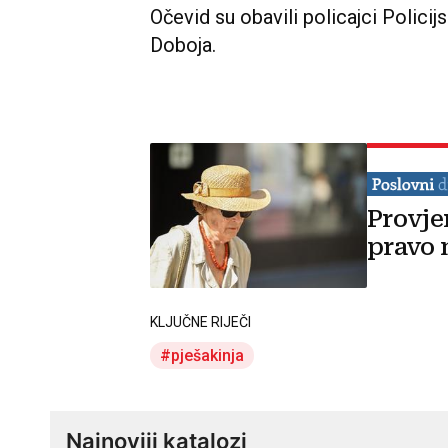
Očevid su obavili policajci Polici
Doboja.
Provje
pravo 
KLJUČNE RIJEČI
pješakinja