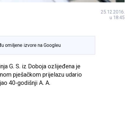
25.12.2016.
u 18:45
đu omiljene izvore na Googleu
a G. S. iz Doboja ozlijeđena je
enom pješačkom prijelazu udario
jao 40-godišnji A. A.