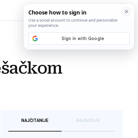
BiH
ješačkom
NAJČITANIJE
NAJNOVIJE