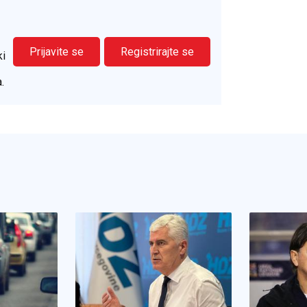
Prijavite se
Registrirajte se
ki
.