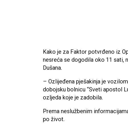
Kako je za Faktor potvrđeno iz O
nesreća se dogodila oko 11 sati, n
Dušana.
– Ozlijeđena pješakinja je vozilo
dobojsku bolnicu “Sveti apostol Lu
ozljeda koje je zadobila.
Prema neslužbenim informacijama, 
po život.