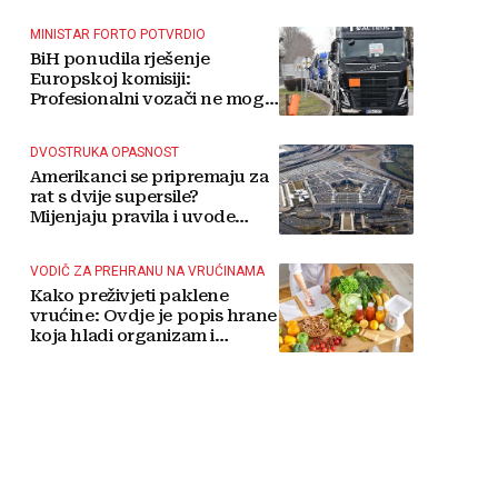
MINISTAR FORTO POTVRDIO
BiH ponudila rješenje
Europskoj komisiji:
Profesionalni vozači ne mogu
više čekati
DVOSTRUKA OPASNOST
Amerikanci se pripremaju za
rat s dvije supersile?
Mijenjaju pravila i uvode
taktičko nuklearno oružje
VODIČ ZA PREHRANU NA VRUĆINAMA
Kako preživjeti paklene
vrućine: Ovdje je popis hrane
koja hladi organizam i
napitaka s kojima si činite
'medvjeđu uslugu'