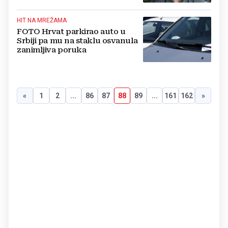
HIT NA MREŽAMA
FOTO Hrvat parkirao auto u
Srbiji pa mu na staklu osvanula
zanimljiva poruka
«
1
2
...
86
87
88
89
...
161
162
»