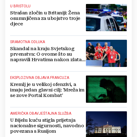
U BRISTOLU
Strašan zločin u Britaniji: Žena
osumnjičena za ubojstvo troje
djece
SRAMOTNA ODLUKA
Skandal na kraju Svjetskog
prvenstva: O ovome što su
napravili Hrvatima nakon zlata
još će se pričati
EKSPLOZIVNA OBJAVA FRANCUZA
Kremlj je u velikoj ofenzivi, a
imaju jedan glavni cilj: 'Mreža im
se zove Portal Kombat'
AMERIČKA OBAVJEŠTAJNA SLUŽBA
U Bijelu kuću stigla prijetnja
nacionalne sigurnosti, navodno
povezana s Rusijom