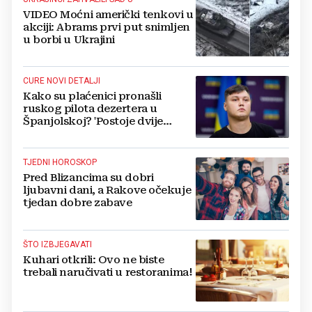
VIDEO Moćni američki tenkovi u
akciji: Abrams prvi put snimljen
u borbi u Ukrajini
CURE NOVI DETALJI
Kako su plaćenici pronašli
ruskog pilota dezertera u
Španjolskoj? 'Postoje dvije
teorije'
TJEDNI HOROSKOP
Pred Blizancima su dobri
ljubavni dani, a Rakove očekuje
tjedan dobre zabave
ŠTO IZBJEGAVATI
Kuhari otkrili: Ovo ne biste
trebali naručivati u restoranima!