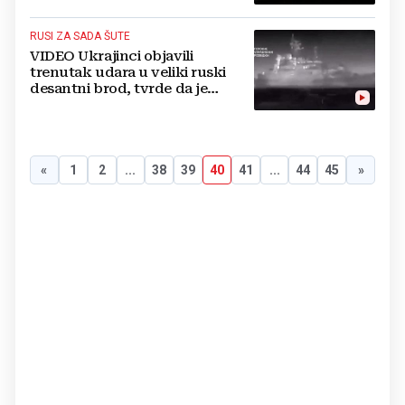
RUSI ZA SADA ŠUTE
VIDEO Ukrajinci objavili
trenutak udara u veliki ruski
desantni brod, tvrde da je
potonuo
«
1
2
...
38
39
40
41
...
44
45
»