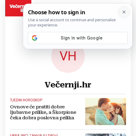
BiH
VH
Večernji.hr
TJEDNI HOROSKOP
Ovnove će pratiti dobre
ljubavne prilike, a Škorpione
čeka dobra poslovna prilika
UKRAJINCI ZAHVALILI SAD-U