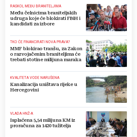
RASKOL MEĐU BRANITELJIMA
Među čelnicima braniteljskih
udruga koje će blokirati FBiH i
kandidati za izbore
TKO ĆE FINANCIRATI NOVA PRAVA?
MMF blokirao tranšu, za Zakon
o razvojačenim braniteljima će
trebati stotine milijuna maraka
KVALITETA VODE NARUŠENA
Kanalizacija uništava rijeke u
Hercegovini
VLADA HNŽ-A
Isplaćena 5,54 milijuna KM iz
proračuna za 1420 tužitelja