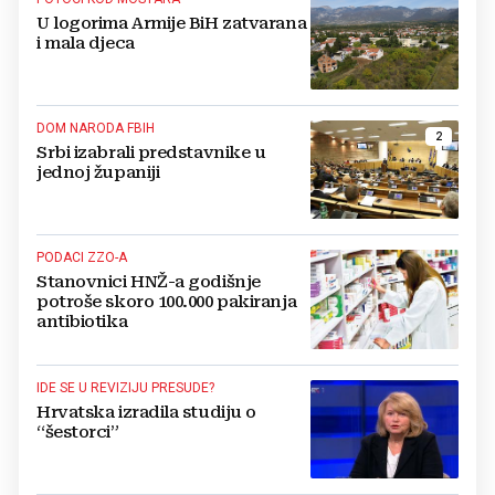
U logorima Armije BiH zatvarana
i mala djeca
DOM NARODA FBIH
2
Srbi izabrali predstavnike u
jednoj županiji
PODACI ZZO-A
Stanovnici HNŽ-a godišnje
potroše skoro 100.000 pakiranja
antibiotika
IDE SE U REVIZIJU PRESUDE?
Hrvatska izradila studiju o
“šestorci”