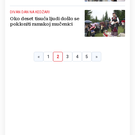
DIVAN DAN NA KEDŽARI
Oko deset tisuća ljudi došlo se
pokloniti ramskoj mučenici
«
1
2
3
4
5
»