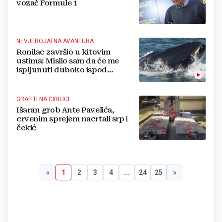
vozač Formule 1
NEVJEROJATNA AVANTURA
Ronilac završio u kitovim
ustima: Mislio sam da će me
ispljunuti duboko ispod
površine
GRAFITI NA ĆIRILICI
Išaran grob Ante Pavelića,
crvenim sprejem nacrtali srp i
čekić
«
1
2
3
4
...
24
25
»