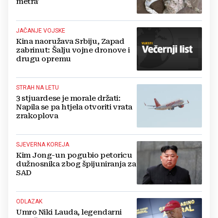
metra'
JAČANJE VOJSKE
Kina naoružava Srbiju, Zapad
zabrinut: Šalju vojne dronove i
drugu opremu
STRAH NA LETU
3 stjuardese je morale držati:
Napila se pa htjela otvoriti vrata
zrakoplova
SJEVERNA KOREJA
Kim Jong-un pogubio petoricu
dužnosnika zbog špijuniranja za
SAD
ODLAZAK
Umro Niki Lauda, legendarni