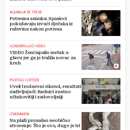
ALBANIJA SE TRESE
Potresna snimka: Spasioci
pokušavaju izvući dječaka iz
ruševina nakon potresa
UZNEMIRUJUĆI VIDEO
VIDEO Ženi ispalio metak u
glavu jer ga je tražila novac za
kruh
POSTIGLI I UŠTEDE
Uveli trodnevni vikend, rezultati
zadivljujući: Radnici znatno
učinkovitiji i zadovoljniji
IZNENAĐENI
Na plaži pronašao neobično
stvorenje: 'Što je ovo, dugo je tri