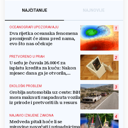
NAJČITANIJE
NAJNOVIJE
OCEANOGRAFI UPOZORAVAJU
1
Dva rijetka oceanska fenomena
promijenit će zimu pred nama,
evo što nas očekuje
PRETVORENO U PRAH
2
U sefu je čuvala 26.000 € za
isplatu kredita za kuću: Nakon
mjesec dana ga je otvorila,
pozlilo joj je
EKOLOŠKI PROBLEM
3
Groblja automobila uz ceste: BiH
mora maknuti raspadnuta vozila
iz prirode i pretvoriti ih u resurs
NAJAVIO IZMJENE ZAKONA
4
Medveda pitali hoće li se
mirovine povećati i pripadnicima