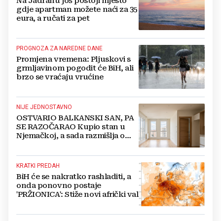
Na Jadranu još postoji mjesto
gdje apartman možete naći za 35
eura, a ručati za pet
PROGNOZA ZA NAREDNE DANE
Promjena vremena: Pljuskovi s
grmljavinom pogodit će BiH, ali
brzo se vraćaju vrućine
NIJE JEDNOSTAVNO
OSTVARIO BALKANSKI SAN, PA
SE RAZOČARAO Kupio stan u
Njemačkoj, a sada razmišlja o
povratku
KRATKI PREDAH
BiH će se nakratko rashladiti, a
onda ponovno postaje
'PRŽIONICA': Stiže novi afrički val