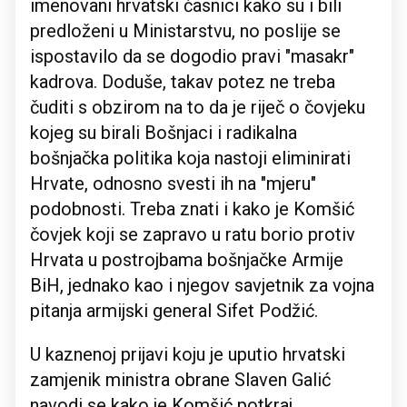
imenovani hrvatski časnici kako su i bili
predloženi u Ministarstvu, no poslije se
ispostavilo da se dogodio pravi "masakr"
kadrova. Doduše, takav potez ne treba
čuditi s obzirom na to da je riječ o čovjeku
kojeg su birali Bošnjaci i radikalna
bošnjačka politika koja nastoji eliminirati
Hrvate, odnosno svesti ih na "mjeru"
podobnosti. Treba znati i kako je Komšić
čovjek koji se zapravo u ratu borio protiv
Hrvata u postrojbama bošnjačke Armije
BiH, jednako kao i njegov savjetnik za vojna
pitanja armijski general Sifet Podžić.
U kaznenoj prijavi koju je uputio hrvatski
zamjenik ministra obrane Slaven Galić
navodi se kako je Komšić potkraj