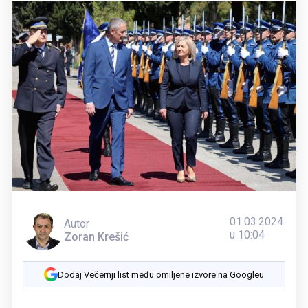
01.03.2024.
Autor
u 10:04
Zoran Krešić
Dodaj Večernji list među omiljene izvore na Googleu