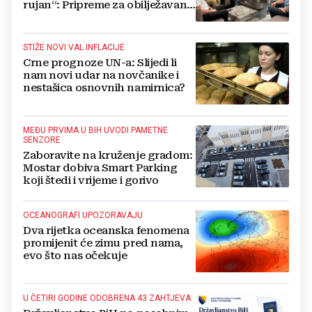
rujan“: Pripreme za obilježavanje
oslobođenja kraljevskog grada
Jajca
STIŽE NOVI VAL INFLACIJE
Crne prognoze UN-a: Slijedi li
nam novi udar na novčanike i
nestašica osnovnih namirnica?
MEĐU PRVIMA U BIH UVODI PAMETNE
SENZORE
Zaboravite na kruženje gradom:
Mostar dobiva Smart Parking
koji štedi i vrijeme i gorivo
OCEANOGRAFI UPOZORAVAJU
Dva rijetka oceanska fenomena
promijenit će zimu pred nama,
evo što nas očekuje
U ČETIRI GODINE ODOBRENA 43 ZAHTJEVA