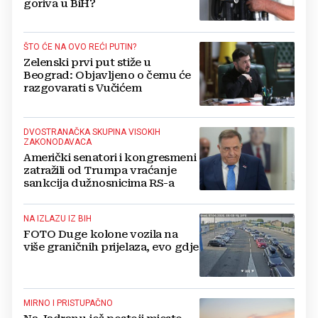
goriva u BiH?
ŠTO ĆE NA OVO REĆI PUTIN?
Zelenski prvi put stiže u
Beograd: Objavljeno o čemu će
razgovarati s Vučićem
DVOSTRANAČKA SKUPINA VISOKIH
ZAKONODAVACA
Američki senatori i kongresmeni
zatražili od Trumpa vraćanje
sankcija dužnosnicima RS-a
NA IZLAZU IZ BIH
FOTO Duge kolone vozila na
više graničnih prijelaza, evo gdje
MIRNO I PRISTUPAČNO