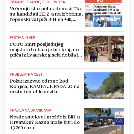
TISKANO IZDANJE, 7. KOLOVOZA
Večernji list u petak donosi: Tko
su kandidati HDZ-a na izborima,
toplinski val prži BiH na +40,
moguće redukcije...
FESTIVAL BAKRI
FOTO Smrt posljednjeg
majstora trebala je biti kraj, no
priča iz livanjskog sela dobila je
neočekivan nastavak
PROBLEMI NA CESTI
Požar izazvao odrone kod
Konjica, KAMENJE PADALO na
cestu i oštetilo vozila
PRAVILA NA GRANICAMA
Nosite smokve i grožđe iz BiH u
Hrvatsku? Kazna može biti i do
13.260 eura