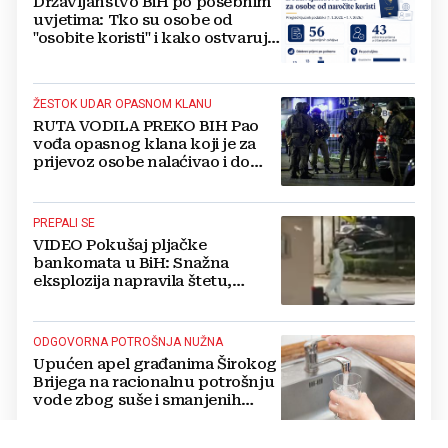
Državljanstvo BiH po posebnim
uvjetima: Tko su osobe od
"osobite koristi" i kako ostvaruju
to pravo?
ŽESTOK UDAR OPASNOM KLANU
RUTA VODILA PREKO BIH Pao
vođa opasnog klana koji je za
prijevoz osobe nalaćivao i do
10.000 eura
PREPALI SE
VIDEO Pokušaj pljačke
bankomata u BiH: Snažna
eksplozija napravila štetu,
stanari natjerali pljačkaše u bijeg
ODGOVORNA POTROŠNJA NUŽNA
Upućen apel građanima Širokog
Brijega na racionalnu potrošnju
vode zbog suše i smanjenih
zaliha