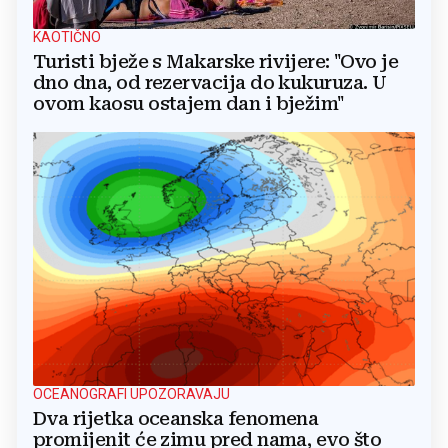
KAOTIČNO
Turisti bježe s Makarske rivijere: "Ovo je
dno dna, od rezervacija do kukuruza. U
ovom kaosu ostajem dan i bježim"
OCEANOGRAFI UPOZORAVAJU
Dva rijetka oceanska fenomena
promijenit će zimu pred nama, evo što