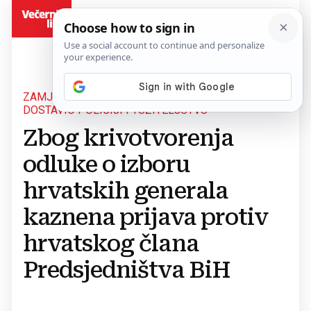
BiH
ZAMJENIK MINISTRA OBRANE SLAVEN GALIĆ
DOSTAVIO POLICIJI I TUŽITELJSTVU
Zbog krivotvorenja
odluke o izboru
hrvatskih generala
kaznena prijava protiv
hrvatskog člana
Predsjedništva BiH