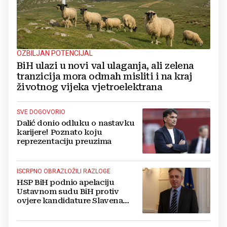
OZBILJAN POTENCIJAL
BiH ulazi u novi val ulaganja, ali zelena
tranzicija mora odmah misliti i na kraj
životnog vijeka vjetroelektrana
SVE DOGOVORIO
Dalić donio odluku o nastavku
karijere! Poznato koju
reprezentaciju preuzima
ISCRPNO OBRAZLOŽILI RAZLOGE
HSP BiH podnio apelaciju
Ustavnom sudu BiH protiv
ovjere kandidature Slavena
Kovačevića