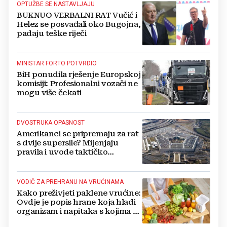
OPTUŽBE SE NASTAVLJAJU
BUKNUO VERBALNI RAT Vučić i
Helez se posvađali oko Bugojna,
padaju teške riječi
MINISTAR FORTO POTVRDIO
BiH ponudila rješenje Europskoj
komisiji: Profesionalni vozači ne
mogu više čekati
DVOSTRUKA OPASNOST
Amerikanci se pripremaju za rat
s dvije supersile? Mijenjaju
pravila i uvode taktičko
nuklearno oružje
VODIČ ZA PREHRANU NA VRUĆINAMA
Kako preživjeti paklene vrućine:
Ovdje je popis hrane koja hladi
organizam i napitaka s kojima si
činite 'medvjeđu uslugu'