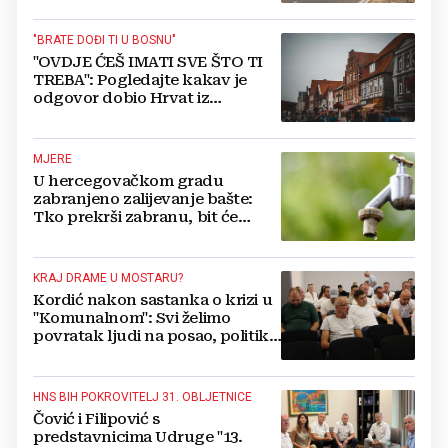
"BRATE DOĐI TI U BOSNU"
"OVDJE ĆEŠ IMATI SVE ŠTO TI
TREBA": Pogledajte kakav je
odgovor dobio Hrvat iz
Münchena kad je pitao treba li
se vratiti kući
MJERE
U hercegovačkom gradu
zabranjeno zalijevanje bašte:
Tko prekrši zabranu, bit će
isključen s mreže i novčano
kažnjen
KRAJ DRAME U MOSTARU?
Kordić nakon sastanka o krizi u
"Komunalnom": Svi želimo
povratak ljudi na posao, politika
mora dalje od ovoga
HNS BIH POKROVITELJ 31. OBLJETNICE
Čović i Filipović s
predstavnicima Udruge "13.