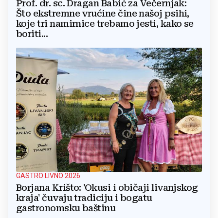
Prof. dr. sc. Dragan Babić za Večernjak:
Što ekstremne vrućine čine našoj psihi,
koje tri namirnice trebamo jesti, kako se
boriti...
GASTRO LIVNO 2026
Borjana Krišto: 'Okusi i običaji livanjskog
kraja' čuvaju tradiciju i bogatu
gastronomsku baštinu