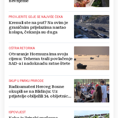
nevrijeme
PROVJERITE GDJE SE NAJVIŠE ČEKA
Krenuli ste na put? Na ovim je
graničnim prijelazima nastao
kolaps, čekanja su duga
OŠTRA RETORIKA
Otvaranje Hormuza ima svoju
cijenu: Teheran traži povlačenje
SAD-a i nadoknadu ratne štete
SKUP U PARKU PRIRODE
Radioamateri Herceg Bosne
okupili se na Blidinju: Uz
prijatelje obilježili 34. obljetnicu
osnutka
ISPOVIJEST
Kako je Zrinski spašavao