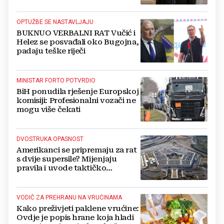
Kovačevića
OPTUŽBE SE NASTAVLJAJU
BUKNUO VERBALNI RAT Vučić i
Helez se posvađali oko Bugojna,
padaju teške riječi
MINISTAR FORTO POTVRDIO
BiH ponudila rješenje Europskoj
komisiji: Profesionalni vozači ne
mogu više čekati
DVOSTRUKA OPASNOST
Amerikanci se pripremaju za rat
s dvije supersile? Mijenjaju
pravila i uvode taktičko
nuklearno oružje
VODIČ ZA PREHRANU NA VRUĆINAMA
Kako preživjeti paklene vrućine:
Ovdje je popis hrane koja hladi