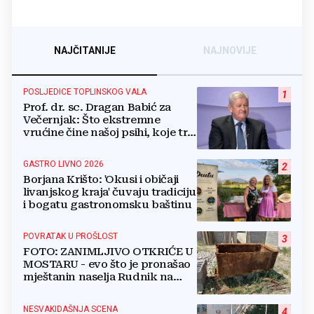
NAJČITANIJE
NAJNOVIJE
POSLJEDICE TOPLINSKOG VALA
1
Prof. dr. sc. Dragan Babić za
Večernjak: Što ekstremne
vrućine čine našoj psihi, koje tri
namirnice trebamo jesti, kako se
boriti...
GASTRO LIVNO 2026
2
Borjana Krišto: 'Okusi i običaji
livanjskog kraja' čuvaju tradiciju
i bogatu gastronomsku baštinu
POVRATAK U PROŠLOST
3
FOTO: ZANIMLJIVO OTKRIĆE U
MOSTARU - evo što je pronašao
mještanin naselja Rudnik na
svome imanju
NESVAKIDAŠNJA SCENA
4