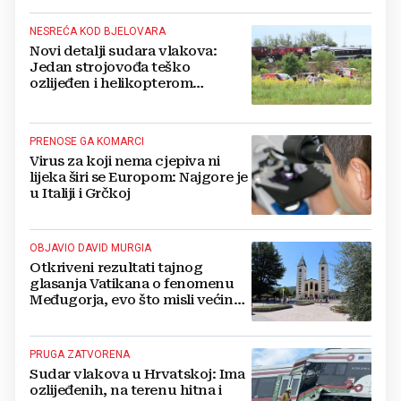
NESREĆA KOD BJELOVARA
Novi detalji sudara vlakova:
Jedan strojovođa teško
ozlijeđen i helikopterom
prebačen na Rebro, drugi u
velikom šoku
PRENOSE GA KOMARCI
Virus za koji nema cjepiva ni
lijeka širi se Europom: Najgore je
u Italiji i Grčkoj
OBJAVIO DAVID MURGIA
Otkriveni rezultati tajnog
glasanja Vatikana o fenomenu
Međugorja, evo što misli većina
crkevnih dužnosnika
PRUGA ZATVORENA
Sudar vlakova u Hrvatskoj: Ima
ozlijeđenih, na terenu hitna i