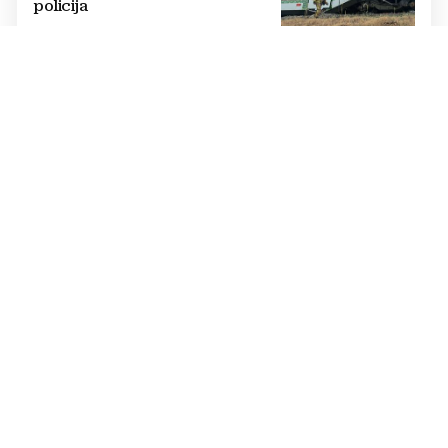
policija
DOBRE VIJESTI TRAJAT ĆE PREKRATKO
Spremite se za šok: Meteorolozi
poslali dramatično upozorenje,
ovo nikome neće odgovarati
KRAJ KRIZE?
SAD uskoro očekuje dogovor o
Hormuškom tjesnacu
RAZLIKE OGROMNE
USPOREDBA PLAĆA U REGIJI
Najveća plaća doktora u BiH
4.000 KM, a u Hrvatskoj
najmanja 3.000 eura
Cijene na tržištu nekretnina i