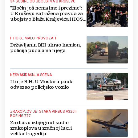
34 GODINE OD UBOJSTVA U KRUŠEVU
"Zločin još nema ime i prezime":
U Kruševu zatražena pravda za
ubojstvo Blaža Kraljevića i HOS-
ovaca
HTIO SE MALO PROVOZATI
Državljanin BiH ukrao kamion,
policija pucala na njega
NESVAKIDAŠNJA SCENA
I to je BiH: U Mostaru pauk
odvezao policijsko vozilo
ZRAKOPLOV JETSTARA AIRBUS A320 I
BOEING 777
Za dlaku izbjegnut sudar
zrakoplova u zračnoj luci i
velika tragedija