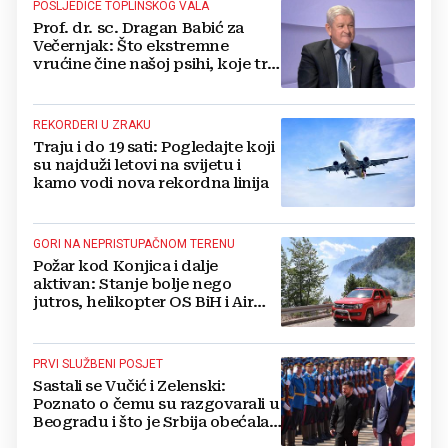
POSLJEDICE TOPLINSKOG VALA
Prof. dr. sc. Dragan Babić za
Večernjak: Što ekstremne
vrućine čine našoj psihi, koje tri
namirnice trebamo jesti, kako se
boriti...
REKORDERI U ZRAKU
Traju i do 19 sati: Pogledajte koji
su najduži letovi na svijetu i
kamo vodi nova rekordna linija
GORI NA NEPRISTUPAČNOM TERENU
Požar kod Konjica i dalje
aktivan: Stanje bolje nego
jutros, helikopter OS BiH i Air
Tractori pomogli u gašenju
PRVI SLUŽBENI POSJET
Sastali se Vučić i Zelenski:
Poznato o čemu su razgovarali u
Beogradu i što je Srbija obećala
Ukrajini