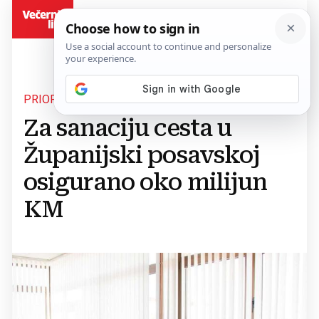
BiH
PRIOPĆENO JE IZ VLADE ŽP
Za sanaciju cesta u
Županijski posavskoj
osigurano oko milijun
KM