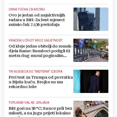
CRNA TOČKA ZA BRZINU
Ovo je jedan od najaktivnijih
radara u BiH: Za šest mjeseci
snimio čak 7.536 prekršaja
VRAĆENI U ŽIVOT KROZ UMJETNOST
Od ideje jedne obitelji do remek-
djela Rame: Rumboci podigli 63
metra dug mural poginulim
braniteljima
TRI MJESECA DO "MIDTERM" IZBORA
Prvi test za Trumpa od povratka
u Bijelu kuću. Brojke su mu
rekordno loše
TOPLINSKI VAL NE JENJAVA
BiH gori na 38 °C: Sunce prži bez
milosti, a na jugu prijeti lokalno