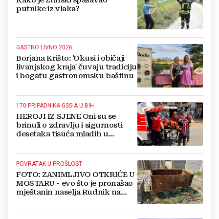
putnike iz vlaka?
GASTRO LIVNO 2026
Borjana Krišto: 'Okusi i običaji
livanjskog kraja' čuvaju tradiciju
i bogatu gastronomsku baštinu
170 PRIPADNIKA GSS-A U BIH
HEROJI IZ SJENE Oni su se
brinuli o zdravlju i sigurnosti
desetaka tisuća mladih u
Međugorju. DONOSIMO
FOTOGRAFIJE
POVRATAK U PROŠLOST
FOTO: ZANIMLJIVO OTKRIĆE U
MOSTARU - evo što je pronašao
mještanin naselja Rudnik na
svome imanju