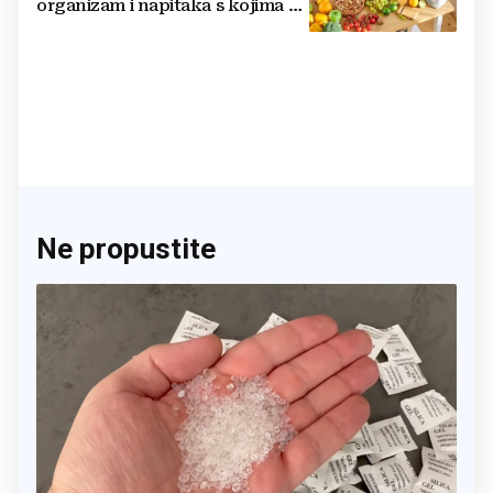
organizam i napitaka s kojima si
činite 'medvjeđu uslugu'
Ne propustite