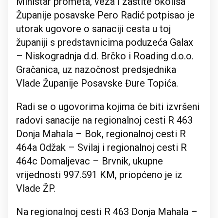
Ministar prometa, veza i zaštite okoliša
Županije posavske Pero Radić potpisao je
utorak ugovore o sanaciji cesta u toj
županiji s predstavnicima poduzeća Galax
– Niskogradnja d.d. Brčko i Roading d.o.o.
Gračanica, uz nazočnost predsjednika
Vlade Županije Posavske Đure Topića.
Radi se o ugovorima kojima će biti izvršeni
radovi sanacije na regionalnoj cesti R 463
Donja Mahala – Bok, regionalnoj cesti R
464a Odžak – Svilaj i regionalnoj cesti R
464c Domaljevac – Brvnik, ukupne
vrijednosti 997.591 KM, priopćeno je iz
Vlade ŽP.
Na regionalnoj cesti R 463 Donja Mahala –