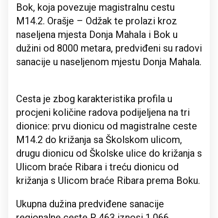
Bok, koja povezuje magistralnu cestu
M14.2. Orašje – Odžak te prolazi kroz
naseljena mjesta Donja Mahala i Bok u
dužini od 8000 metara, predviđeni su radovi
sanacije u naseljenom mjestu Donja Mahala.
Cesta je zbog karakteristika profila u
procjeni količine radova podijeljena na tri
dionice: prvu dionicu od magistralne ceste
M14.2 do križanja sa Školskom ulicom,
drugu dionicu od Školske ulice do križanja s
Ulicom braće Ribara i treću dionicu od
križanja s Ulicom braće Ribara prema Boku.
Ukupna dužina predviđene sanacije
regionalne ceste R 463 iznosi 1.066