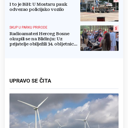
I to je BiH: U Mostaru pauk
odvezao policijsko vozilo
SKUP U PARKU PRIRODE
5
Radioamateri Herceg Bosne
okupili se na Blidinju: Uz
prijatelje obilježili 34. obljetnicu
osnutka
UPRAVO SE ČITA