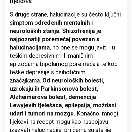
lijekova
S druge strane, halucinacije su često ključni
simptom o
dređenih mentalnih i
neuroloških stanja. Shizofrenija je
najpoznatiji poremećaj povezan s
halucinacijama
, no one se mogu javiti i u
teškim depresivnim ili maničnim
epizodama bipolarnog poremećaja te kod
teške depresije s psihotičnim
značajkama.
Od neuroloških bolesti,
uzrokuju ih Parkinsonova bolest,
Alzheimerova bolest, demencija
Lewyjevih tjelešaca, epilepsija, moždani
udari i tumori na mozgu.
Konačno, mnogi
lijekovi na recept mogu kao nuspojavu
izazvati halucinacije, pri čemu su starije