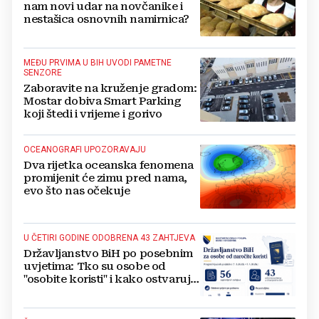
nam novi udar na novčanike i
nestašica osnovnih namirnica?
MEĐU PRVIMA U BIH UVODI PAMETNE
SENZORE
Zaboravite na kruženje gradom:
Mostar dobiva Smart Parking
koji štedi i vrijeme i gorivo
OCEANOGRAFI UPOZORAVAJU
Dva rijetka oceanska fenomena
promijenit će zimu pred nama,
evo što nas očekuje
U ČETIRI GODINE ODOBRENA 43 ZAHTJEVA
Državljanstvo BiH po posebnim
uvjetima: Tko su osobe od
"osobite koristi" i kako ostvaruju
to pravo?