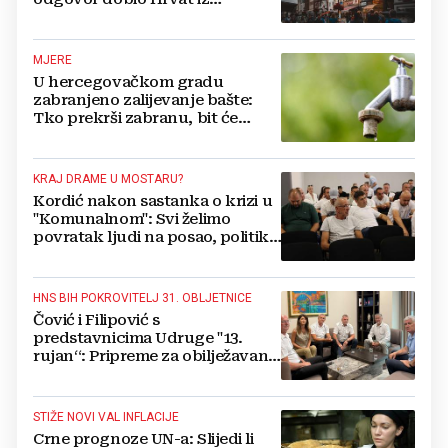
Münchena kad je pitao treba li
se vratiti kući
MJERE
U hercegovačkom gradu
zabranjeno zalijevanje bašte:
Tko prekrši zabranu, bit će
isključen s mreže i novčano
kažnjen
KRAJ DRAME U MOSTARU?
Kordić nakon sastanka o krizi u
"Komunalnom": Svi želimo
povratak ljudi na posao, politika
mora dalje od ovoga
HNS BIH POKROVITELJ 31. OBLJETNICE
Čović i Filipović s
predstavnicima Udruge "13.
rujan“: Pripreme za obilježavanje
oslobođenja kraljevskog grada
Jajca
STIŽE NOVI VAL INFLACIJE
Crne prognoze UN-a: Slijedi li