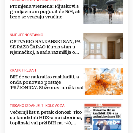
Promjena vremena: Pljuskovi s
grmljavinom pogodit će BiH, ali
brzo se vraćaju vrućine
NIJE JEDNOSTAVNO
OSTVARIO BALKANSKI SAN, PA
SE RAZOČARAO Kupio stan u
Njemačkoj, a sada razmišlja o
povratku
KRATKI PREDAH
BiH će se nakratko rashladiti, a
onda ponovno postaje
'PRŽIONICA': Stiže novi afrički val
TISKANO IZDANJE, 7. KOLOVOZA
Večernji list u petak donosi: Tko
su kandidati HDZ-a na izborima,
toplinski val prži BiH na +40,
moguće redukcije...