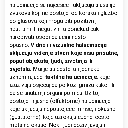
halucinacije su najčešće i uključuju slušanje
zvukova koji ne postoje, od koraka i glazbe
do glasova koji mogu biti pozitivni,
neutralni ili negativni, a ponekad čak i
naređivati osobi da učini nešto
opasno.
Vidne ili vizualne halucinacije
uključuju viđenje stvari koje nisu prisutne,
poput objekata, ljudi, životinja ili
svjetala.
Manje su česte, ali jednako
uznemirujuće,
taktilne halucinacije
, koje
izazivaju osjećaj da po koži gmižu kukci ili
da se unutarnji organi pomiču. Uz to,
postoje i njušne (olfaktorne) halucinacije,
koje uključuju nepostojeće mirise, i okusne
(gustatorne), koje uzrokuju čudne, često
metalne okuse. Neki ljudi doživljavaju i