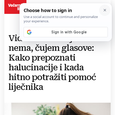
BiH
Vidim stvari kojih
nema, čujem glasove:
Kako prepoznati
halucinacije i kada
hitno potražiti pomoć
liječnika