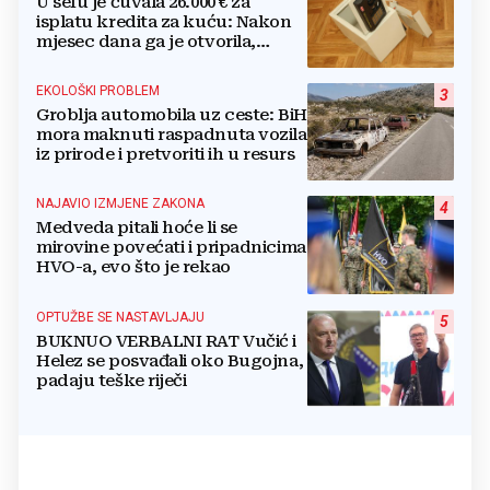
U sefu je čuvala 26.000 € za
isplatu kredita za kuću: Nakon
mjesec dana ga je otvorila,
pozlilo joj je
EKOLOŠKI PROBLEM
3
Groblja automobila uz ceste: BiH
mora maknuti raspadnuta vozila
iz prirode i pretvoriti ih u resurs
NAJAVIO IZMJENE ZAKONA
4
Medveda pitali hoće li se
mirovine povećati i pripadnicima
HVO-a, evo što je rekao
OPTUŽBE SE NASTAVLJAJU
5
BUKNUO VERBALNI RAT Vučić i
Helez se posvađali oko Bugojna,
padaju teške riječi