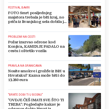
FESTIVAL BAKRI
FOTO Smrt posljednjeg
majstora trebala je biti kraj, no
priča iz livanjskog sela dobila je
neočekivan nastavak
PROBLEMI NA CESTI
Požar izazvao odrone kod
Konjica, KAMENJE PADALO na
cestu i oštetilo vozila
PRAVILA NA GRANICAMA
Nosite smokve i grožđe iz BiH u
Hrvatsku? Kazna može biti i do
13.260 eura
"BRATE DOĐI TI U BOSNU"
"OVDJE ĆEŠ IMATI SVE ŠTO TI
TREBA": Pogledajte kakav je
odgovor dobio Hrvat iz