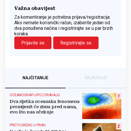
Važna obavijest
Za komentiranje je potrebna prijava/registracija.
Ako nemate korisnički račun, izaberite jedan od
dva ponuđena načina i registrirajte se u par brzih
koraka.
Prijavite se
Registrirajte se
NAJČITANIJE
NAJNOVIJE
OCEANOGRAFI UPOZORAVAJU
1
Dva rijetka oceanska fenomena
promijenit će zimu pred nama,
evo što nas očekuje
PRETVORENO U PRAH
2