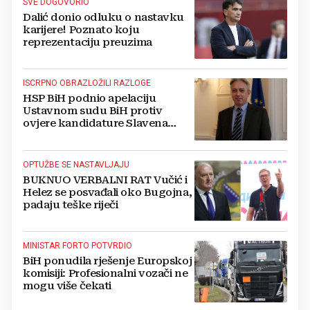
SVE DOGOVORIO
Dalić donio odluku o nastavku
karijere! Poznato koju
reprezentaciju preuzima
ISCRPNO OBRAZLOŽILI RAZLOGE
HSP BiH podnio apelaciju
Ustavnom sudu BiH protiv
ovjere kandidature Slavena
Kovačevića
OPTUŽBE SE NASTAVLJAJU
BUKNUO VERBALNI RAT Vučić i
Helez se posvađali oko Bugojna,
padaju teške riječi
MINISTAR FORTO POTVRDIO
BiH ponudila rješenje Europskoj
komisiji: Profesionalni vozači ne
mogu više čekati