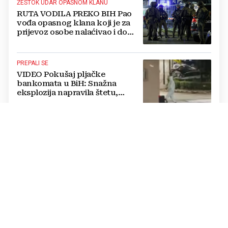
ŽESTOK UDAR OPASNOM KLANU
RUTA VODILA PREKO BIH Pao
vođa opasnog klana koji je za
prijevoz osobe nalaćivao i do
10.000 eura
PREPALI SE
VIDEO Pokušaj pljačke
bankomata u BiH: Snažna
eksplozija napravila štetu,
stanari natjerali pljačkaše u bijeg
ODGOVORNA POTROŠNJA NUŽNA
Upućen apel građanima Širokog
Brijega na racionalnu potrošnju
vode zbog suše i smanjenih
zaliha
NAJAVIO IZMJENE ZAKONA
Medveda pitali hoće li se
mirovine povećati i pripadnicima
HVO-a, evo što je rekao