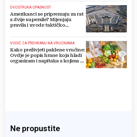
DVOSTRUKA OPASNOST
Amerikanci se pripremaju za rat
s dvije supersile? Mijenjaju
pravila i uvode taktičko
nuklearno oružje
VODIČ ZA PREHRANU NA VRUĆINAMA
Kako preživjeti paklene vrućine:
Ovdje je popis hrane koja hladi
organizam i napitaka s kojima si
činite 'medvjeđu uslugu'
Ne propustite