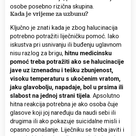
osobe posebno rizična skupina.
Kada je vrijeme za uzbunu?
Ključno je znati kada je zbog halucinacija
potrebno potražiti liječničku pomoć. Iako
iskustva pri usnivanju ili buđenju uglavnom
nisu razlog za brigu,
hitnu medicinsku
pomoć treba potražiti ako se halucinacije
jave uz iznenadnu i tešku zbunjenost,
visoku temperaturu s ukočenim vratom,
jaku glavobolju, napadaje, bol u prsima ili
slabost na jednoj strani tijela
. Apsolutno
hitna reakcija potrebna je ako osoba čuje
glasove koji joj naređuju da naudi sebi ili
drugima ili ako pokazuje suicidalne misli i
opasno ponašanje. Liječniku se treba javiti i