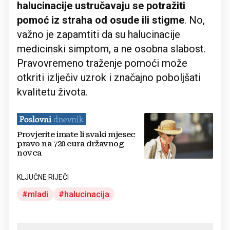
halucinacije ustručavaju se potražiti
pomoć iz straha od osude ili stigme
. No,
važno je zapamtiti da su halucinacije
medicinski simptom, a ne osobna slabost.
Pravovremeno traženje pomoći može
otkriti izlječiv uzrok i značajno poboljšati
kvalitetu života.
Provjerite imate li svaki mjesec
pravo na 720 eura državnog
novca
KLJUČNE RIJEČI
mladi
halucinacija