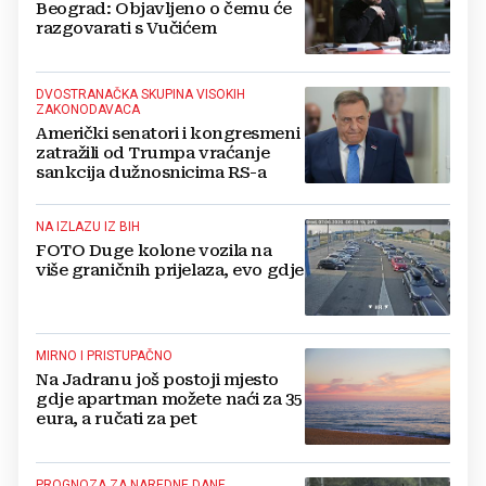
Beograd: Objavljeno o čemu će
razgovarati s Vučićem
DVOSTRANAČKA SKUPINA VISOKIH
ZAKONODAVACA
Američki senatori i kongresmeni
zatražili od Trumpa vraćanje
sankcija dužnosnicima RS-a
NA IZLAZU IZ BIH
FOTO Duge kolone vozila na
više graničnih prijelaza, evo gdje
MIRNO I PRISTUPAČNO
Na Jadranu još postoji mjesto
gdje apartman možete naći za 35
eura, a ručati za pet
PROGNOZA ZA NAREDNE DANE