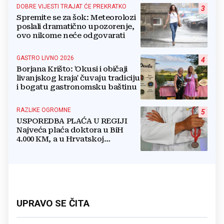
DOBRE VIJESTI TRAJAT ĆE PREKRATKO
3
Spremite se za šok: Meteorolozi
poslali dramatično upozorenje,
ovo nikome neće odgovarati
GASTRO LIVNO 2026
4
Borjana Krišto: 'Okusi i običaji
livanjskog kraja' čuvaju tradiciju
i bogatu gastronomsku baštinu
RAZLIKE OGROMNE
5
USPOREDBA PLAĆA U REGIJI
Najveća plaća doktora u BiH
4.000 KM, a u Hrvatskoj
najmanja 3.000 eura
UPRAVO SE ČITA