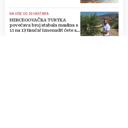
NA VIŠE OD 30 HEKTARA
HERCEGOVAČKA TVRTKA
povećava broj stabala maslina s
11 na 13 tisuća! Iznenadit ćete se
kako ih štite
Jednostavan trik mesara otkriva
je li piletina doista svježa:
Provjerite ovo prije kupnje
Cijene hrane ponovno rastu,
stiglo upozorenje za građane:
Poskupjeli pšenica, kukuruz,
šećer i biljna ulja
Žvakaća guma u borbi protiv
raka: Znanstvenici su razvili