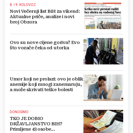
8. I 9. KOLOVOZ
Novi Večernji list BiH za vikend:
Aktualne priče, analize i novi
broj Obzora
Ovo su nove cijene goriva? Evo
što vozače čeka od utorka
Umor koji ne prolazi: ovo je oblik
anemije koji mnogi zanemaruju,
a može skrivati teške bolesti
DONOSIMO
TKO JE DOBIO
DRŽAVLJANSTVO BIH?
Primljene 43 osobe...