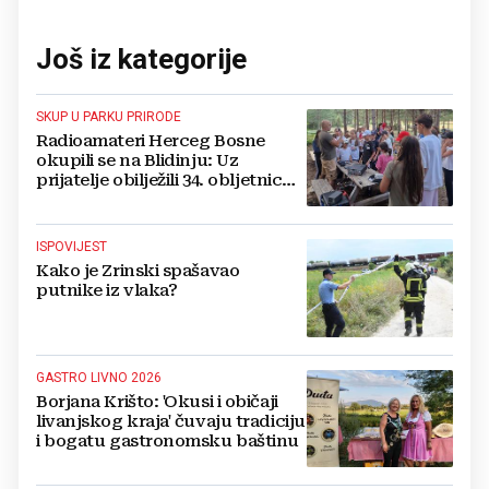
Još iz kategorije
SKUP U PARKU PRIRODE
Radioamateri Herceg Bosne
okupili se na Blidinju: Uz
prijatelje obilježili 34. obljetnicu
osnutka
ISPOVIJEST
Kako je Zrinski spašavao
putnike iz vlaka?
GASTRO LIVNO 2026
Borjana Krišto: 'Okusi i običaji
livanjskog kraja' čuvaju tradiciju
i bogatu gastronomsku baštinu