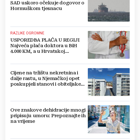
SAD uskoro očekuje dogovor o
Hormuškom tjesnacu
RAZLIKE OGROMNE
USPOREDBA PLAĆA U REGIJI
Najveća plaća doktora u BiH
4.000 KM, a u Hrvatskoj
najmanja 3.000 eura
Cijene na tržištu nekretnina i
dalje rastu, u Njemačkoj opet
poskupjeli stanovi i obiteljske
kuće
Ove znakove dehidracije mnogi
pripisuju umoru: Prepoznajte ih
na vrijeme