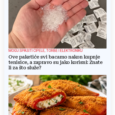
MOGU SPASITI CIPELE, TORBE I ELEKTRONIKU
Ove paketiće svi bacamo nakon kupnje
tenisice, a zapravo su jako korisni: Znate
li za što služe?