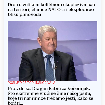
Dron s velikom količinom eksploziva pao
na teritorij članice NATO-a i eksplodirao
blizu plinovoda
POSLJEDICE TOPLINSKOG VALA
Prof. dr. sc. Dragan Babić za Večernjak:
Što ekstremne vrućine čine našoj psihi,
koje tri namirnice trebamo jesti, kako se
boriti...