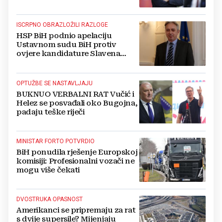
ISCRPNO OBRAZLOŽILI RAZLOGE
HSP BiH podnio apelaciju
Ustavnom sudu BiH protiv
ovjere kandidature Slavena
Kovačevića
OPTUŽBE SE NASTAVLJAJU
BUKNUO VERBALNI RAT Vučić i
Helez se posvađali oko Bugojna,
padaju teške riječi
MINISTAR FORTO POTVRDIO
BiH ponudila rješenje Europskoj
komisiji: Profesionalni vozači ne
mogu više čekati
DVOSTRUKA OPASNOST
Amerikanci se pripremaju za rat
s dvije supersile? Mijenjaju