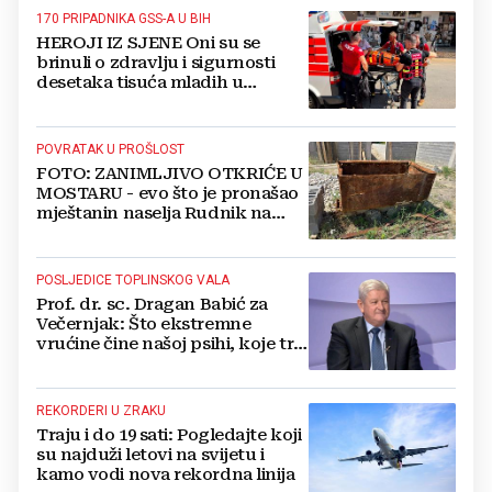
170 PRIPADNIKA GSS-A U BIH
HEROJI IZ SJENE Oni su se
brinuli o zdravlju i sigurnosti
desetaka tisuća mladih u
Međugorju. DONOSIMO
FOTOGRAFIJE
POVRATAK U PROŠLOST
FOTO: ZANIMLJIVO OTKRIĆE U
MOSTARU - evo što je pronašao
mještanin naselja Rudnik na
svome imanju
POSLJEDICE TOPLINSKOG VALA
Prof. dr. sc. Dragan Babić za
Večernjak: Što ekstremne
vrućine čine našoj psihi, koje tri
namirnice trebamo jesti, kako se
boriti...
REKORDERI U ZRAKU
Traju i do 19 sati: Pogledajte koji
su najduži letovi na svijetu i
kamo vodi nova rekordna linija