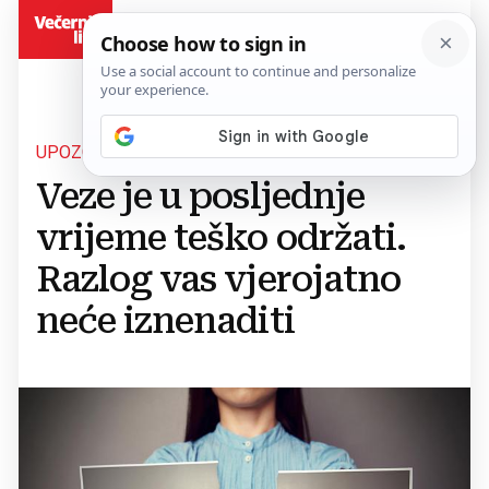
BiH
UPOZORENJE STRUČNJAKA
Veze je u posljednje
vrijeme teško održati.
Razlog vas vjerojatno
neće iznenaditi