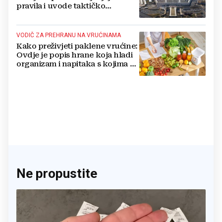
pravila i uvode taktičko
nuklearno oružje
VODIČ ZA PREHRANU NA VRUĆINAMA
Kako preživjeti paklene vrućine:
Ovdje je popis hrane koja hladi
organizam i napitaka s kojima si
činite 'medvjeđu uslugu'
Ne propustite