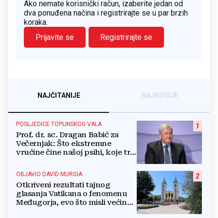
Ako nemate korisnički račun, izaberite jedan od
dva ponuđena načina i registrirajte se u par brzih
koraka.
Prijavite se
Registrirajte se
NAJČITANIJE
NAJNOVIJE
POSLJEDICE TOPLINSKOG VALA
1
Prof. dr. sc. Dragan Babić za
Večernjak: Što ekstremne
vrućine čine našoj psihi, koje tri
namirnice trebamo jesti, kako se
boriti...
OBJAVIO DAVID MURGIA
2
Otkriveni rezultati tajnog
glasanja Vatikana o fenomenu
Međugorja, evo što misli većina
crkevnih dužnosnika