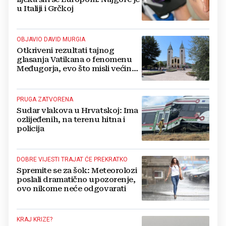
u Italiji i Grčkoj
OBJAVIO DAVID MURGIA
Otkriveni rezultati tajnog
glasanja Vatikana o fenomenu
Međugorja, evo što misli većina
crkevnih dužnosnika
PRUGA ZATVORENA
Sudar vlakova u Hrvatskoj: Ima
ozlijeđenih, na terenu hitna i
policija
DOBRE VIJESTI TRAJAT ĆE PREKRATKO
Spremite se za šok: Meteorolozi
poslali dramatično upozorenje,
ovo nikome neće odgovarati
KRAJ KRIZE?