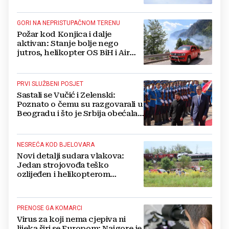
GORI NA NEPRISTUPAČNOM TERENU
Požar kod Konjica i dalje
aktivan: Stanje bolje nego
jutros, helikopter OS BiH i Air
Tractori pomogli u gašenju
PRVI SLUŽBENI POSJET
Sastali se Vučić i Zelenski:
Poznato o čemu su razgovarali u
Beogradu i što je Srbija obećala
Ukrajini
NESREĆA KOD BJELOVARA
Novi detalji sudara vlakova:
Jedan strojovođa teško
ozlijeđen i helikopterom
prebačen na Rebro, drugi u
velikom šoku
PRENOSE GA KOMARCI
Virus za koji nema cjepiva ni
lijeka širi se Europom: Najgore je