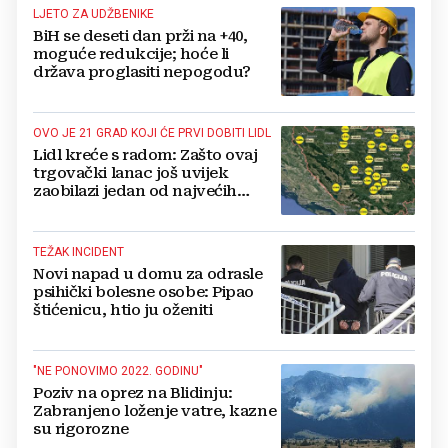
LJETO ZA UDŽBENIKE
BiH se deseti dan prži na +40,
moguće redukcije; hoće li
država proglasiti nepogodu?
OVO JE 21 GRAD KOJI ĆE PRVI DOBITI LIDL
Lidl kreće s radom: Zašto ovaj
trgovački lanac još uvijek
zaobilazi jedan od najvećih
gradova u BiH?
TEŽAK INCIDENT
Novi napad u domu za odrasle
psihički bolesne osobe: Pipao
štićenicu, htio ju oženiti
"NE PONOVIMO 2022. GODINU"
Poziv na oprez na Blidinju:
Zabranjeno loženje vatre, kazne
su rigorozne