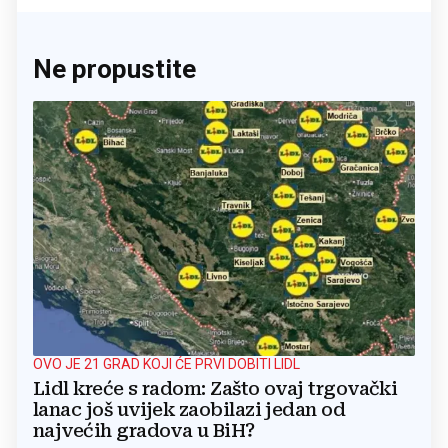
Ne propustite
OVO JE 21 GRAD KOJI ĆE PRVI DOBITI LIDL
Lidl kreće s radom: Zašto ovaj trgovački
lanac još uvijek zaobilazi jedan od
najvećih gradova u BiH?