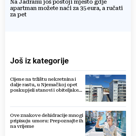
Na Jadranu još postoji mjesto gdje
apartman možete naći za 35 eura, a ručati
za pet
Još iz kategorije
Cijene na tržištu nekretnina i
dalje rastu, u Njemačkoj opet
poskupjeli stanovi i obiteljske
kuće
Ove znakove dehidracije mnogi
pripisuju umoru: Prepoznajte ih
na vrijeme