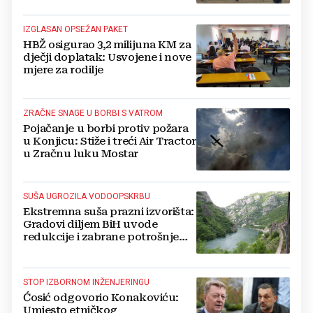
IZGLASAN OPSEŽAN PAKET
HBŽ osigurao 3,2 milijuna KM za
dječji doplatak: Usvojene i nove
mjere za rodilje
ZRAČNE SNAGE U BORBI S VATROM
Pojačanje u borbi protiv požara
u Konjicu: Stiže i treći Air Tractor
u Zračnu luku Mostar
SUŠA UGROZILA VODOOPSKRBU
Ekstremna suša prazni izvorišta:
Gradovi diljem BiH uvode
redukcije i zabrane potrošnje
vode, posebno teško u
Hercegovini
STOP IZBORNOM INŽENJERINGU
Ćosić odgovorio Konakoviću:
Umjesto etničkog