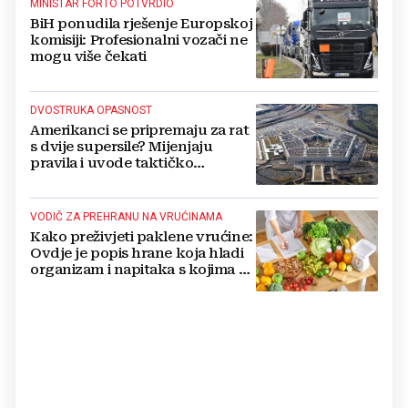
MINISTAR FORTO POTVRDIO
BiH ponudila rješenje Europskoj
komisiji: Profesionalni vozači ne
mogu više čekati
DVOSTRUKA OPASNOST
Amerikanci se pripremaju za rat
s dvije supersile? Mijenjaju
pravila i uvode taktičko
nuklearno oružje
VODIČ ZA PREHRANU NA VRUĆINAMA
Kako preživjeti paklene vrućine:
Ovdje je popis hrane koja hladi
organizam i napitaka s kojima si
činite 'medvjeđu uslugu'