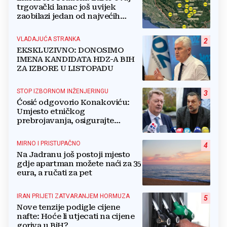
trgovački lanac još uvijek
zaobilazi jedan od najvećih
gradova u BiH?
VLADAJUĆA STRANKA
2
EKSKLUZIVNO: DONOSIMO
IMENA KANDIDATA HDZ-A BIH
ZA IZBORE U LISTOPADU
STOP IZBORNOM INŽENJERINGU
3
Ćosić odgovorio Konakoviću:
Umjesto etničkog
prebrojavanja, osigurajte
stvarnu ravnopravnost Hrvata
MIRNO I PRISTUPAČNO
4
Na Jadranu još postoji mjesto
gdje apartman možete naći za 35
eura, a ručati za pet
IRAN PRIJETI ZATVARANJEM HORMUZA
5
Nove tenzije podigle cijene
nafte: Hoće li utjecati na cijene
goriva u BiH?