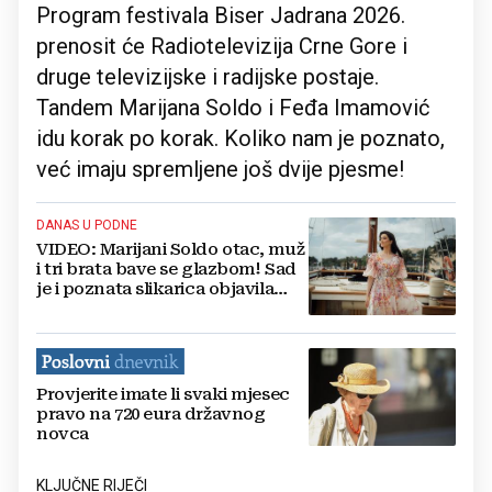
Program festivala Biser Jadrana 2026.
prenosit će Radiotelevizija Crne Gore i
druge televizijske i radijske postaje.
Tandem Marijana Soldo i Feđa Imamović
idu korak po korak. Koliko nam je poznato,
već imaju spremljene još dvije pjesme!
DANAS U PODNE
VIDEO: Marijani Soldo otac, muž
i tri brata bave se glazbom! Sad
je i poznata slikarica objavila
spot svog prvog singla
Provjerite imate li svaki mjesec
pravo na 720 eura državnog
novca
KLJUČNE RIJEČI