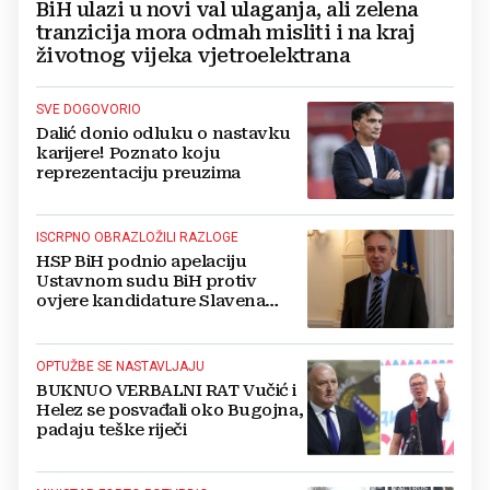
BiH ulazi u novi val ulaganja, ali zelena
tranzicija mora odmah misliti i na kraj
životnog vijeka vjetroelektrana
SVE DOGOVORIO
Dalić donio odluku o nastavku
karijere! Poznato koju
reprezentaciju preuzima
ISCRPNO OBRAZLOŽILI RAZLOGE
HSP BiH podnio apelaciju
Ustavnom sudu BiH protiv
ovjere kandidature Slavena
Kovačevića
OPTUŽBE SE NASTAVLJAJU
BUKNUO VERBALNI RAT Vučić i
Helez se posvađali oko Bugojna,
padaju teške riječi