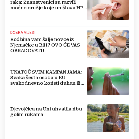
raka: Znanstvenici su razvili
moćno oružje koje uništava HPV
i bakterije
DOBRA VIJEST
Rodbina vam šalje novce iz
Njemačke u BiH? OVO ĆE VAS
OBRADOVATI!
UNATOČ SVIM KAMPANJAMA:
Svaka šesta osoba u EU
svakodnevno koristi duhan ili
srodne proizvode
Djevojčica na Uni uhvatila ribu
golim rukama