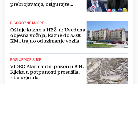
prebrojavanja, osigurajte
stvarnu ravnopravnost Hrvata
RIGOROZNE MJERE
Oštrije kazne u HBŽ-u: Uvedena
objesna vožnja, kazne do 5.000
KM i trajno oduzimanje vozila
POSLJEDICE SUŠE
VIDEO Alarmantni prizori u BiH:
Rijeka u potpunosti presušila,
riba uginula
PASTOR ŽUPANČIĆ OPTUŽUJE
TOMAŠEVIĆEVU VLAST
SKANDALOZAN POTEZ: Preko
noći iscrtano parkirno mjesto na
ulazu u crkvu – vjernici
preskaču preko automobila
RASTU MIROVINE I DODACI