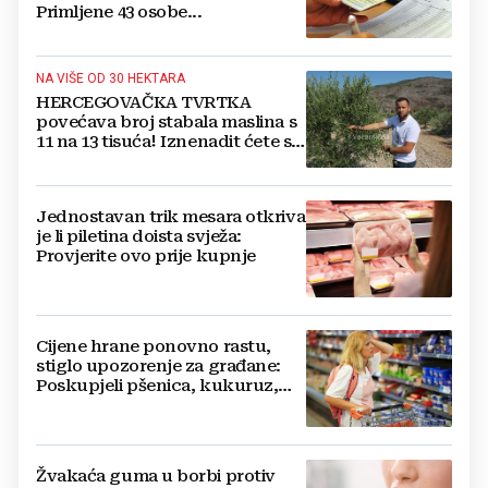
Primljene 43 osobe...
NA VIŠE OD 30 HEKTARA
HERCEGOVAČKA TVRTKA
povećava broj stabala maslina s
11 na 13 tisuća! Iznenadit ćete se
kako ih štite
Jednostavan trik mesara otkriva
je li piletina doista svježa:
Provjerite ovo prije kupnje
Cijene hrane ponovno rastu,
stiglo upozorenje za građane:
Poskupjeli pšenica, kukuruz,
šećer i biljna ulja
Žvakaća guma u borbi protiv