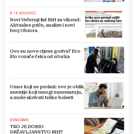
8. I 9. KOLOVOZ
Novi Večernji list BiH za vikend:
Aktualne priče, analize i novi
broj Obzora
Ovo su nove cijene goriva? Evo
što vozače čeka od utorka
Umor koji ne prolazi: ovo je oblik
anemije koji mnogi zanemaruju,
a može skrivati teške bolesti
DONOSIMO
TKO JE DOBIO
DRŽAVLJANSTVO BIH?