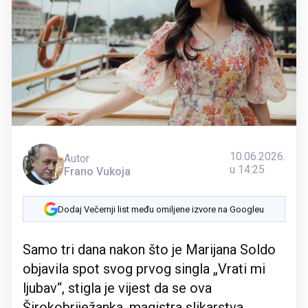
10.06.2026.
Autor
u 14:25
Frano Vukoja
Dodaj Večernji list među omiljene izvore na Googleu
Samo tri dana nakon što je Marijana Soldo
objavila spot svog prvog singla „Vrati mi
ljubav“, stigla je vijest da se ova
Širokobriježanka, magistra slikarstva,