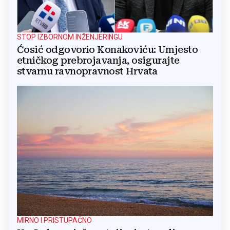
STOP IZBORNOM INŽENJERINGU
Ćosić odgovorio Konakoviću: Umjesto
etničkog prebrojavanja, osigurajte
stvarnu ravnopravnost Hrvata
MIRNO I PRISTUPAČNO