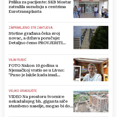
Prilika za pacijente: SKB Mostar
zatražila suradnju s centrima
Eurotransplanta
ZAPRIMLJENO 378 ZAHTJEVA
Stotine građana čeka svoj
novac, a država poručuje:
Detaljno ćemo PROVJERITI
SVAKI PAPIR prije nego isplatimo
ijednu marku!
VILIM RUBIĆ
FOTO Nakon 10 godina u
Njemačkoj vratio se u Livno:
"Puno je lakše kada imaš
OBITELJ uz sebe"
VELIKO GRADILIŠTE
VIDEO Na prostoru tvornice
nekadašnjeg bh. giganta niče
stambeno naselje, mogao bi doći
i Lidl