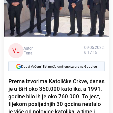
09.05.2022.
Autor
VL
u 17:16
Fena
Dodaj Večernji list među omiljene izvore na Googleu
Prema izvorima Katoličke Crkve, danas
je u BiH oko 350.000 katolika, a 1991.
godine bilo ih je oko 760.000. To jest,
tijekom posljednjih 30 godina nestalo
je više od polovice katolika, a time i