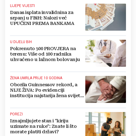
LIJEPE VIJESTI
Danas isplata invalidnina za
srpanj u FBiH: Nalozi već
UPUĆENI PREMA BANKAMA
U DIJELU BIH
Pokrenuto 500 PROVJERA na
terenu: Više od 100 radnika
uhvaćeno u lažnom bolovanju
ŽENA UMRLA PRIJE 10 GODINA
Oborila Guinnessov rekord, a
NIJE ŽIVA: Po evidenciji
institucija najstarija žena svijeta
živi u BiH i ima 121 godinu
POREZI
Iznajmljujete stan i "kiriju
uzimate na ruke": Znate li što
morate platiti državi?