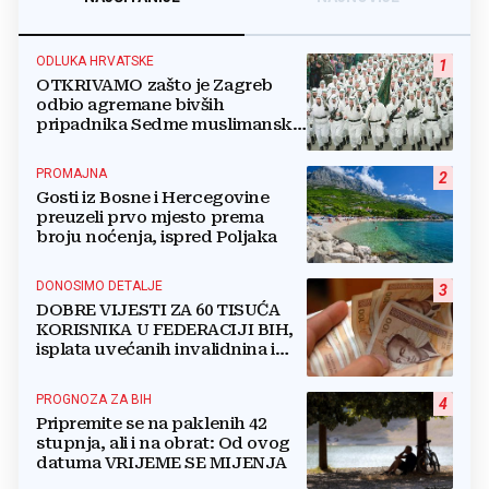
ODLUKA HRVATSKE
1
OTKRIVAMO zašto je Zagreb
odbio agremane bivših
pripadnika Sedme muslimanske
i postrojbe Zulfikar
PROMAJNA
2
Gosti iz Bosne i Hercegovine
preuzeli prvo mjesto prema
broju noćenja, ispred Poljaka
DONOSIMO DETALJE
3
DOBRE VIJESTI ZA 60 TISUĆA
KORISNIKA U FEDERACIJI BIH,
isplata uvećanih invalidnina i
retroaktivna isplata
PROGNOZA ZA BIH
4
Pripremite se na paklenih 42
stupnja, ali i na obrat: Od ovog
datuma VRIJEME SE MIJENJA