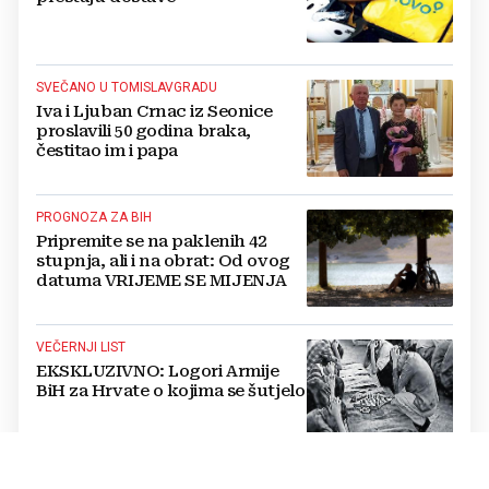
SVEČANO U TOMISLAVGRADU
Iva i Ljuban Crnac iz Seonice
proslavili 50 godina braka,
čestitao im i papa
PROGNOZA ZA BIH
Pripremite se na paklenih 42
stupnja, ali i na obrat: Od ovog
datuma VRIJEME SE MIJENJA
VEČERNJI LIST
EKSKLUZIVNO: Logori Armije
BiH za Hrvate o kojima se šutjelo
DUŽNOSNICI HDZ-A BIH U SINJU