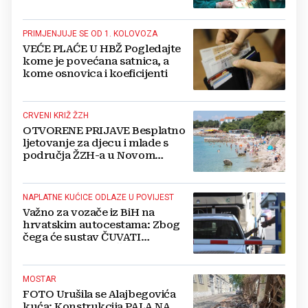
PRIMJENJUJE SE OD 1. KOLOVOZA
VEĆE PLAĆE U HBŽ Pogledajte
kome je povećana satnica, a
kome osnovica i koeficijenti
CRVENI KRIŽ ŽZH
OTVORENE PRIJAVE Besplatno
ljetovanje za djecu i mlade s
područja ŽZH-a u Novom
Vinodolskom
NAPLATNE KUĆICE ODLAZE U POVIJEST
Važno za vozače iz BiH na
hrvatskim autocestama: Zbog
čega će sustav ČUVATI
FOTOGRAFIJE VAŠEG VOZILA
čak 12 mjeseci?
MOSTAR
FOTO Urušila se Alajbegovića
kuća: Konstrukcija PALA NA