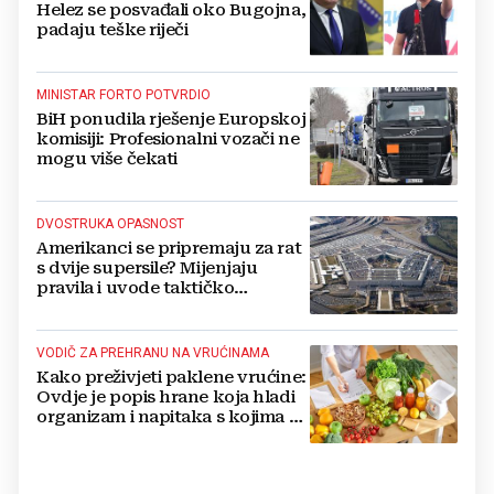
Helez se posvađali oko Bugojna,
padaju teške riječi
MINISTAR FORTO POTVRDIO
BiH ponudila rješenje Europskoj
komisiji: Profesionalni vozači ne
mogu više čekati
DVOSTRUKA OPASNOST
Amerikanci se pripremaju za rat
s dvije supersile? Mijenjaju
pravila i uvode taktičko
nuklearno oružje
VODIČ ZA PREHRANU NA VRUĆINAMA
Kako preživjeti paklene vrućine:
Ovdje je popis hrane koja hladi
organizam i napitaka s kojima si
činite 'medvjeđu uslugu'