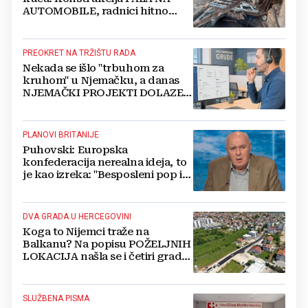
AUTOMOBILE, radnici hitno
čistili teren
PREOKRET NA TRŽIŠTU RADA
Nekada se išlo "trbuhom za
kruhom" u Njemačku, a danas
NJEMAČKI PROJEKTI DOLAZE U
HERCEGOVINU
PLANOVI BRITANIJE
Puhovski: Europska
konfederacija nerealna ideja, to
je kao izreka: "Besposleni pop i
jariće krsti"
DVA GRADA U HERCEGOVINI
Koga to Nijemci traže na
Balkanu? Na popisu POŽELJNIH
LOKACIJA našla se i četiri grada
iz BiH
SLUŽBENA PISMA