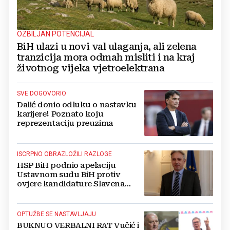
OZBILJAN POTENCIJAL
BiH ulazi u novi val ulaganja, ali zelena
tranzicija mora odmah misliti i na kraj
životnog vijeka vjetroelektrana
SVE DOGOVORIO
Dalić donio odluku o nastavku
karijere! Poznato koju
reprezentaciju preuzima
ISCRPNO OBRAZLOŽILI RAZLOGE
HSP BiH podnio apelaciju
Ustavnom sudu BiH protiv
ovjere kandidature Slavena
Kovačevića
OPTUŽBE SE NASTAVLJAJU
BUKNUO VERBALNI RAT Vučić i