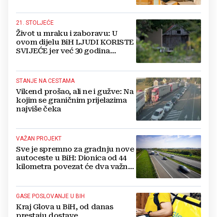
21. STOLJEĆE
Život u mraku i zaboravu: U
ovom dijelu BiH LJUDI KORISTE
SVIJEĆE jer već 30 godina
nemaju struju
STANJE NA CESTAMA
Vikend prošao, ali ne i gužve: Na
kojim se graničnim prijelazima
najviše čeka
VAŽAN PROJEKT
Sve je spremno za gradnju nove
autoceste u BiH: Dionica od 44
kilometra povezat će dva važna
grada
GASE POSLOVANJE U BIH
Kraj Glova u BiH, od danas
prestaju dostave