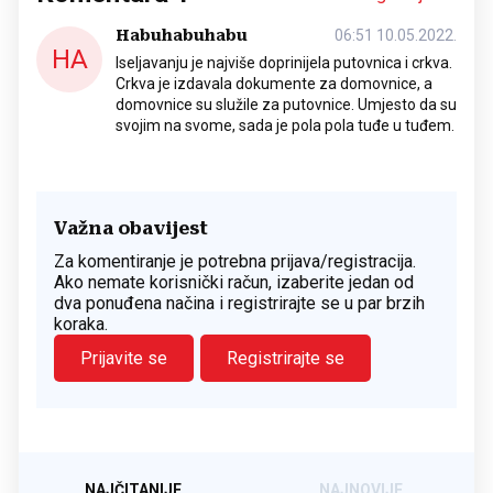
Habuhabuhabu
06:51 10.05.2022.
HA
Iseljavanju je najviše doprinijela putovnica i crkva.
Crkva je izdavala dokumente za domovnice, a
domovnice su služile za putovnice. Umjesto da su
svojim na svome, sada je pola pola tuđe u tuđem.
Važna obavijest
Za komentiranje je potrebna prijava/registracija.
Ako nemate korisnički račun, izaberite jedan od
dva ponuđena načina i registrirajte se u par brzih
koraka.
Prijavite se
Registrirajte se
NAJČITANIJE
NAJNOVIJE